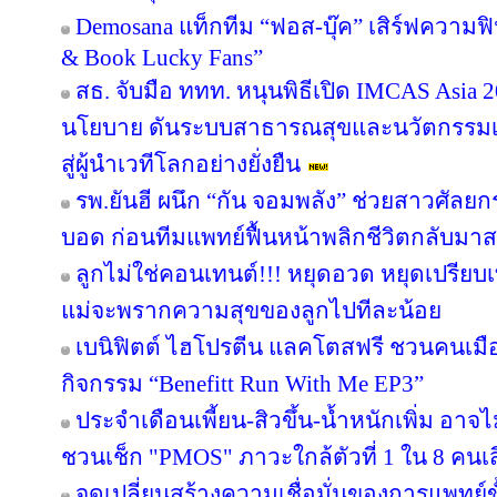
Demosana แท็กทีม “ฟอส-บุ๊ค” เสิร์ฟความฟ
& Book Lucky Fans”
สธ. จับมือ ททท. หนุนพิธีเปิด IMCAS Asia
นโยบาย ดันระบบสาธารณสุขและนวัตกรรม
สู่ผู้นำเวทีโลกอย่างยั่งยืน
รพ.ยันฮี ผนึก “กัน จอมพลัง” ช่วยสาวศัลยก
บอด ก่อนทีมแพทย์ฟื้นหน้าพลิกชีวิตกลับมาสว
ลูกไม่ใช่คอนเทนต์!!! หยุดอวด หยุดเปรีย
แม่จะพรากความสุขของลูกไปทีละน้อย
เบนิฟิตต์ ไฮโปรตีน แลคโตสฟรี ชวนคนเมือ
กิจกรรม “Benefitt Run With Me EP3”
ประจำเดือนเพี้ยน-สิวขึ้น-น้ำหนักเพิ่ม อาจไม
ชวนเช็ก "PMOS" ภาวะใกล้ตัวที่ 1 ใน 8 คนเสี่
จุดเปลี่ยนสร้างความเชื่อมั่นของการแพทย์ข