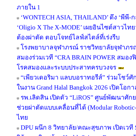
ภายใน 1
‘WONTECH ASIA, THAILAND’ ดึง ‘พีพี-กฤ
‘Oligio X The X-MODE’ เผยอินไซต์สาวไทย
ต้องผ่าตัด ตอบโจทย์ไลฟ์สไตล์ที่เร่งรีบ
โรงพยาบาลจุฬาภรณ์ ราชวิทยาลัยจุฬาภรณ
สมองร่วมเวที “CRA BRAIN POWER สมองฟิต 
โรคสมองและระบบประสาทครบวงจร
“เพียวเดอริมา แลบบอราทอรีส์” ร่วมโชว
ในงาน Grand Halal Bangkok 2026 เปิดโอก
รพ.เลิดสิน เปิดตัว “LiROS” ศูนย์พัฒนาศั
ช่วยผ่าตัดแบบเคลื่อนที่ได้ (Modular Roboti
ไทย
DPU ผนึก 8 วิทยาลัย/คณะสุขภาพ เปิดเวที S