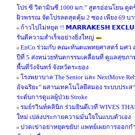
โปร ซี วิตามินซี 1000 มก.” สูตรอ่อนโยน ดูดซ
ผิวพรรณ จัดโปรลดสุดคุ้ม 2 ซอง เพียง 69 บ
ก้าวไปไม่หยุด !! 𝗠𝗔𝗥𝗥𝗔𝗞𝗘𝗦𝗛 𝗘𝗫𝗖𝗟
รันตีความสำเร็จอย่างยิ่งใหญ่
EnCo ร่วมกับ คณะทันตแพทยศาสตร์ มศว สา
ปีที่ 5 ส่งหน่วยทันตกรรมเคลื่อนที่ ดูแลสุ
พื้นที่วังจันทร์ จังหวัดระยอง
โรงพยาบาล The Senior และ NextMove Rehabil
อัจฉริยะ” ผสานเทคโนโลยีสมอง ระบบประสาท 
ระดับการดูแลผู้ป่วย Stroke
รมย์รวินท์คลินิก ร่วมยินดีเวที WIVES THA
ใหม่ เปล่งประกายความมั่นใจในแบบตัวเอง
ปวดเข่าอย่าหยุดขยับ! แพทย์เผยการออกก