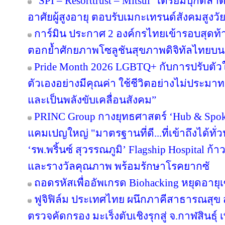
“SPI – Resorttrust – Mitsui” เตรียมบุกตลาด
อาศัยผู้สูงอายุ ตอบรับเมกะเทรนด์สังคมสูงวั
การ์มิน ประกาศ 2 องค์กรไทยเข้ารอบสุดท้า
ตอกย้ำศักยภาพโซลูชันสุขภาพดิจิทัลไทยบน
Pride Month 2026 LGBTQ+ กับการปรับตัวในโ
ตัวเองอย่างมีคุณค่า ใช้ชีวิตอย่างไม่ประ
และเป็นพลังขับเคลื่อนสังคม”
PRINC Group กางยุทธศาสตร์ ‘Hub & Spoke
แคมเปญใหญ่ "มาตรฐานที่ดี...ที่เข้าถึงได้ทั่
‘รพ.พริ้นซ์ สุวรรณภูมิ’ Flagship Hospital ก้า
และรางวัลคุณภาพ พร้อมรักษาโรคยากซั
ถอดรหัสเพื่ออัพเกรด Biohacking หยุดอายุเ
ฟูจิฟิล์ม ประเทศไทย ผนึกภาคีสาธารณสุ
ตรวจคัดกรอง มะเร็งตับเชิงรุกสู่ จ.กาฬสินธุ