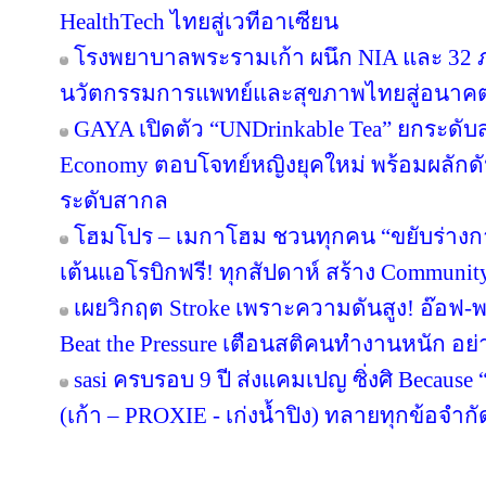
HealthTech ไทยสู่เวทีอาเซียน
โรงพยาบาลพระรามเก้า ผนึก NIA และ 32 ภา
นวัตกรรมการแพทย์และสุขภาพไทยสู่อนาค
GAYA เปิดตัว “UNDrinkable Tea” ยกระดับส
Economy ตอบโจทย์หญิงยุคใหม่ พร้อมผลักดัน
ระดับสากล
โฮมโปร – เมกาโฮม ชวนทุกคน “ขยับร่างกาย เต
เต้นแอโรบิกฟรี! ทุกสัปดาห์ สร้าง Community
เผยวิกฤต Stroke เพราะความดันสูง! อ๊อฟ-
Beat the Pressure เตือนสติคนทำงานหนัก อย่
sasi ครบรอบ 9 ปี ส่งแคมเปญ ซิ่งศิ Because 
(เก้า – PROXIE - เก่งน้ำปิง) ทลายทุกข้อจำกั