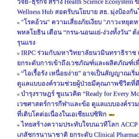
วิจัย–ธุรกิจ สร้าง Health Science Ecosystem 
Wellness Hub สอดรับนโยบาย สธ. มุ่งป้องกั
"โรคอ้วน" ความเสี่ยงภัยเงียบ "ภาวะหยุด
พหลโยธิน เตือน “กรน-นอนแย่-ง่วงทั้งวัน” ต
รุนแรง
IRPC ร่วมกับมหาวิทยาลัยนวมินทราธิราช เป
ยกระดับการเข้าถึงเวชภัณฑ์และผลิตภัณฑ์เพ
“ไอเรื้อรัง เหนื่อยง่าย” อาจเป็นสัญญาณเ
ดูแลแบบองค์รวมช่วยผู้ป่วยมีคุณภาพชีวิตที่ดี
บำรุงราษฎร์ ชูแนวคิด “Ready for Every Mov
เวชศาสตร์การกีฬาและข้อ ดูแลแบบองค์รวม ต
ที่เติบโตต่อเนื่องในเอเชียแปซิฟิก
ไทยสร้างความประทับใจบนเวทีโลก ACCP B
เภสัชกรนานาชาติ ยกระดับ Clinical Pharmac