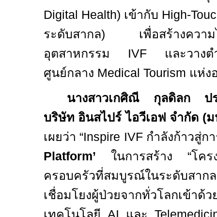
Digital Health)
เข้ากับ
High-Touc
ระดับสากล) เพื่อสร้างความได้
อุตสาหกรรม
IVF
และวางตำ
ศูนย์กลาง
Medical Tourism
แห่ง
นางสาวเกศิณี กุลดิลก ประ
บริษัท อินสไปร์ ไอวีเอฟ จำกัด (
เผยว่า “
Inspire IVF
กำลังก้าวสู่ก
Platform’
ในการสร้าง “โครงส
ครอบครัวที่สมบูรณ์ในระดับสาก
เชื่อมโยงผู้ป่วยจากทั่วโลกเข
เทคโนโลยี
AI
และ
Telemedic