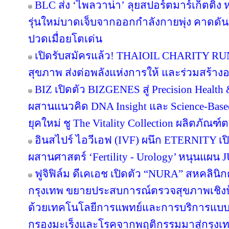
BLC ส่ง ‘ไพลวาน่า’ ลุยสปอร์ตมาร์เก็ตติ้ง 
รุ่นใหม่บาดเจ็บจากออกกำลังกายพุ่ง คาดดั
ปวดเมื่อยโตเด่น
เปิดรับสมัครแล้ว! THAIOIL CHARITY RUN
สุขภาพ ส่งต่อพลังแห่งการให้ และร่วมสร้างอน
BIZ เปิดตัว BIZGENES สู่ Precision Health
ผสานแนวคิด DNA Insight และ Science-Based
ยุคใหม่ ชู The Vitality Collection ผลิตภั
อินสไปร์ ไอวีเอฟ (IVF) ผนึก ETERNITY เปิ
ผสานศาสตร์ ‘Fertility - Urology’ หนุนแผ
ฟูจิฟิล์ม ดีเคเอช เปิดตัว “NURA” สหคลิ
กรุงเทพ ขยายประสบการณ์ตรวจสุขภาพเชิงป้
ด้วยเทคโนโลยีการแพทย์และการบริการแบบญ
กรองมะเร็งและโรคจากพฤติกรรมมาสู่กรุง