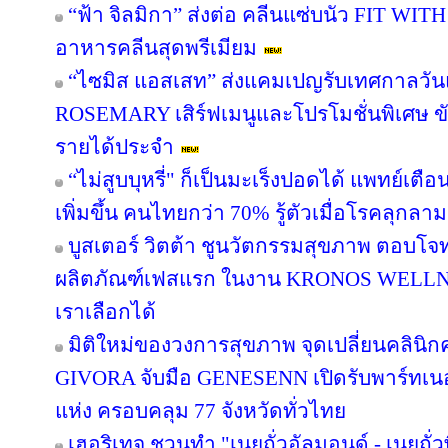
“ฟ้า จิลมิกา” ส่งต่อ คลีนแซ่บนัว FIT WI
อาหารคลีนสุดพรีเมียม
“ไซมิส แอสเสท” ส่งแคมเปญรับเทศกาลวัน
ROSEMARY เสิร์ฟเมนูและโปรโมชั่นพิเศษ ขับเ
รายได้ประจำ
“ไม่สูบบุหรี่" ก็เป็นมะเร็งปอดได้ แพทย์เตือน
เพิ่มขึ้น คนไทยกว่า 70% รู้ตัวเมื่อโรคลุกลาม
บูสเตอร์ วิตต้า ชูนวัตกรรมสุขภาพ ตอบโจท
ผลิตภัณฑ์เฟสแรก ในงาน KRONOS WELLNE
เราเลือกได้
มิติใหม่ของวงการสุขภาพ จุดเปลี่ยนคลินิกค
GIVORA จับมือ GENESENN เปิดรับพาร์ทเนอร์ท
แห่ง ครอบคลุม 77 จังหวัดทั่วไทย
เฮอริเทจ ชวนทำ "เนยถั่วอัลมอนด์ - เนยถั่