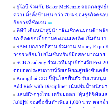
ยูโอบี ร่วมกับ Baker McKenzie ถอดกลยุทธ์
ความมั่งคั่งข้ามรุ่น กว่า 70% ของธุรกิจคร
กิจการที่ชัดเจน
ทีทีบี เดินหน้าสู่ผู้นำ “สินเชื่อคนผ่อนดี”
รถ คิดดอกเบี้ยตามคะแนนเครดิต เริ่มต้น 11.
SAM บุกภาคอีสาน ร่วมงาน Money Expo Ko
วงจร พร้อมโปรโมชันทรัพย์มือสองมากมาย
SCB Academy ร่วมเวทีมนุษย์ต่างวัย Fest 20
ต่อยอดประสบการณ์วัยเกษียณสู่พลังขับเคลื
Krungthai CIO ชี้หุ้นโลกฟื้นตัว รับแรงหนุน
Add Risk with Discipline" เน้นเพิ่มน้ำหนักผ่
แสนสิริ-กรุงไทย เตรียมออก “หุ้นกู้ดิจิทัลแส
3.80]% จองซื้อขั้นต่ำเพียง 1,000 บาท ตอกย้ำ