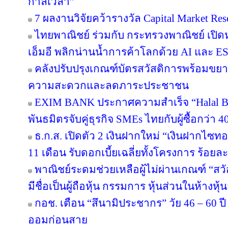
กาลเวลา”
7 ผลงานวิจัยคว้ารางวัล Capital Market Res
ไทยพาณิชย์ ร่วมกับ กระทรวงพาณิชย์ เปิดห
เอ็มอี พลิกน่านน้ำการค้าโลกด้วย AI และ E
คลังปรับปรุงเกณฑ์บัตรสวัสดิการพร้อมขย
ความสะดวกและลดภาระประชาชน
EXIM BANK ประกาศความสำเร็จ “Halal Bri
พันธมิตรจับคู่ธุรกิจ SMEs ไทยกับผู้ซื้อกว่า 
ธ.ก.ส. เปิดตัว 2 เงินฝากใหม่ “เงินฝากไซ
11 เดือน รับดอกเบี้ยเฉลี่ยทั้งโครงการ ร้อยละ
พาณิชย์ระดมช่วยเหลือผู้ไม่ผ่านเกณฑ์ “สวั
มีชื่อเป็นผู้ถือหุ้น กรรมการ หุ้นส่วนในห้างหุ้
กอช. เตือน “สึนามิประชากร” วัย 46 – 60 ปี 
ออมก่อนสาย