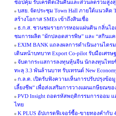
ช้อปคุ้ม รับเครดิตเงินคืนและส่วนลดรวมสูง
บสย. จัดประชุม Town Hall ภายใต้แนวคิด
สร้างโอกาส SMEs เข้าถึงสินเชื่อ
ธ.ก.ส. ชวนชมรายการหอมแผ่นดิน กลิ่นไอเ
ชมการผลิต "ผักปลอดสารพิษ” และ “สกินแ
EXIM BANK แถลงผลการดำเนินงานไตรมาส 2
เดินหน้าบทบาท Export Co-pilot รับมือเศรษฐ
จับตากระแสการลงทุนหุ้นจีน นักลงทุนไท
ทะลุ 3.3 พันล้านบาท รับเทรนด์ New Econom
ก.ล.ต. เปิดรับฟังความเห็นการปรับปรุงข้อ
เลี้ยงชีพ” เพื่อส่งเสริมการวางแผนเกษียณข
PVD Insight ถอดรหัสพฤติกรรมการออม แ
ไทย
K PLUS อัปเกรดฟีเจอร์ซื้อ-ขายทองคำกับ 4