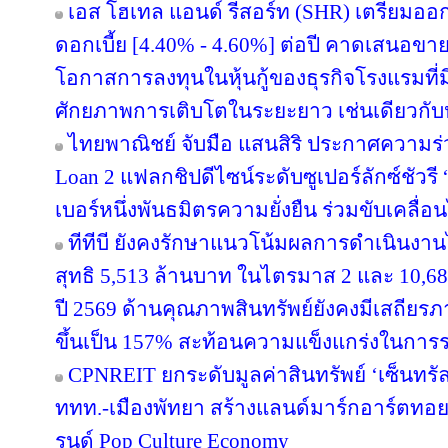
เอส โฮเทล แอนด์ รีสอร์ท (SHR) เตรียมออกหุ้
ดอกเบี้ย [4.40% - 4.60%] ต่อปี คาดเสนอขาย
โอกาสการลงทุนในหุ้นกู้ของธุรกิจโรงแรมที่ม
ศักยภาพการเติบโตในระยะยาว เช่นเดียวกับหุ
ไทยพาณิชย์ จับมือ แสนสิริ ประกาศความร่
Loan 2 แฟลกชิปดีไซน์ระดับซูเปอร์ลักซ์ชัวรี 
เบอร์หนึ่งพันธมิตรความยั่งยืน ร่วมขับเคลื่
ทีทีบี ยังคงรักษาแนวโน้มผลการดำเนินงา
สุทธิ 5,513 ล้านบาท ในไตรมาส 2 และ 10,6
ปี 2569 ด้านคุณภาพสินทรัพย์ยังคงมีเสถียรภาพ
ขึ้นเป็น 157% สะท้อนความแข็งแกร่งในการร
CPNREIT ยกระดับมูลค่าสินทรัพย์ ‘เซ็นทรั
ททท.-เมืองพัทยา สร้างแลนด์มาร์กอาร์ตทอ
รนด์ Pop Culture Economy