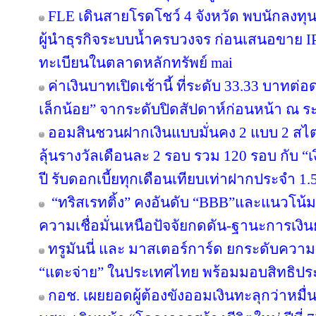
FLE เดินสายโรดโชว์ 4 จังหวัด พบนักลงทุ
ผู้นำธุรกิจระบบน้ำครบวงจร ก่อนเสนอขาย IP
ทะเบียนในตลาดหลักทรัพย์ mai
ค่าเงินบาทเปิดเช้านี้ ที่ระดับ 33.33 บาทต่อ
เล็กน้อย” จากระดับปิดสัปดาห์ก่อนหน้า ณ ร
ออมสินชวนฝากเงินแบบมั่นคง 2 แบบ 2 สไตล
ลุ้นรางวัลเดือนละ 2 รอบ รวม 120 รอบ กับ 
ปี รับดอกเบี้ยทุกเดือนเทียบเท่าฝากประจำ 1.5
“ทริสเรทติ้ง” คงอันดับ “BBB”และแนวโน้
ความเชื่อมั่นเหนือปัจจัยกดดัน-ฐานะการเงินย
ทรูมันนี่ และ มาสเตอร์การ์ด ยกระดับความร
“แตะจ่าย” ในประเทศไทย พร้อมมอบสิทธิประโ
กอช. เผยยอดผู้ต้องขังออมเงินทะลุกว่าหมื่