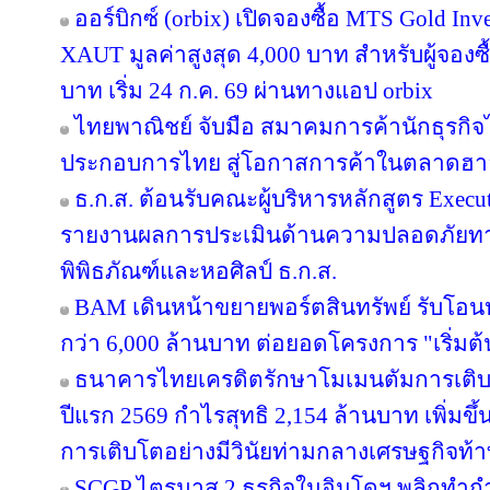
ออร์บิกซ์ (orbix) เปิดจองซื้อ MTS Gold In
XAUT มูลค่าสูงสุด 4,000 บาท สำหรับผู้จองซ
บาท เริ่ม 24 ก.ค. 69 ผ่านทางแอป orbix
ไทยพาณิชย์ จับมือ สมาคมการค้านักธุรกิจไ
ประกอบการไทย สู่โอกาสการค้าในตลาดฮ
ธ.ก.ส. ต้อนรับคณะผู้บริหารหลักสูตร Execut
รายงานผลการประเมินด้านความปลอดภัยทาง
พิพิธภัณฑ์และหอศิลป์ ธ.ก.ส.
BAM เดินหน้าขยายพอร์ตสินทรัพย์ รับโอน
กว่า 6,000 ล้านบาท ต่อยอดโครงการ "เริ่มต
ธนาคารไทยเครดิตรักษาโมเมนตัมการเติ
ปีแรก 2569 กำไรสุทธิ 2,154 ล้านบาท เพิ่มขึ
การเติบโตอย่างมีวินัยท่ามกลางเศรษฐกิจท้
SCGP ไตรมาส 2 ธุรกิจในอินโดฯ พลิกทำกำไ