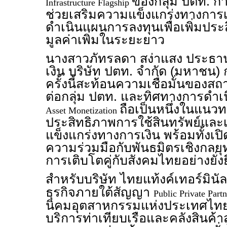
ของกลุ่ม ปตท. ก
Infrastructure Flagship
ช่วยเสริมความแข็งแกร่งทางการ
ดำเนินแผนการลงทุนเพื่อเพิ่มประ
มูลค่าเพิ่มในระยะยาว
นางสาวภัทรลดา สง่าแสง ประธานเ
เงิน บริษัท ปตท. จำกัด (มหาชน) 
ครั้งนี้สะท้อนความเชื่อมั่นของสถา
ต่อกลุ่ม ปตท. และทิศทางการดำเน
ถือเป็นหนึ่งในแนว
Asset Monetization
ประสิทธิภาพการใช้สินทรัพย์และ
แข็งแกร่งทางการเงิน พร้อมทั้ง
ความร่วมมือกับพันธมิตรเชิงกลยุ
การเติบโตคู่กับสังคมไทยอย่างยั่ง
สำหรับบริษัท ไทยแท้งค์เทอร์มินัล
ธุรกิจภายใต้สัญญา
Public Private Part
นิคมอุตสาหกรรมแห่งประเทศไทย 
บริการท่าเทียบเรือและคลังสินค้