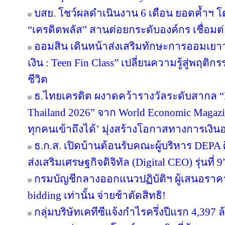
บสย. โชว์ผลดำเนินงาน 6 เดือน ยอดค้ำฯ โ
“เครดิตพลัส” สานต่อยกระดับองค์กร เชื่อมต่
ออมสิน เดินหน้าส่งเสริมทักษะการออมเยาวช
เงิน : Teen Fin Class” เปลี่ยนความรู้สู่พฤติ
ชีวิต
ธ.ไทยเครดิต ผงาดคว้ารางวัลระดับสากล “B
Thailand 2026” จาก World Economic Magazi
ทุกคนเข้าถึงได้’ มุ่งสร้างโอกาสทางการเงินอ
ธ.ก.ส. เปิดบ้านต้อนรับคณะผู้บริหาร DEPA 
ส่งเสริมเศรษฐกิจดิจิทัล (Digital CEO) รุ่นที่ 9
กรมบัญชีกลางออกแนวปฏิบัติฯ ผู้เสนอราคา
bidding เท่านั้น จ่ายช้าตัดสิทธิ!
กลุ่มบริษัทเคทีซีแจ้งกำไรครึ่งปีแรก 4,397