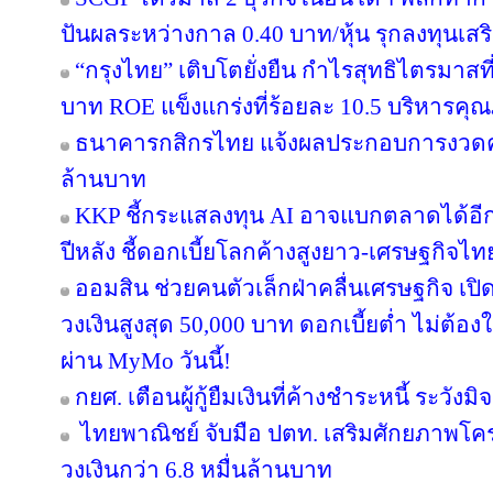
ปันผลระหว่างกาล 0.40 บาท/หุ้น รุกลงทุนเส
“กรุงไทย” เติบโตยั่งยืน กำไรสุทธิไตรมาสท
บาท ROE แข็งแกร่งที่ร้อยละ 10.5 บริหารคุ
ธนาคารกสิกรไทย แจ้งผลประกอบการงวดครึ่
ล้านบาท
KKP ชี้กระแสลงทุน AI อาจแบกตลาดได้อีกแค่ 
ปีหลัง ชี้ดอกเบี้ยโลกค้างสูงยาว-เศรษฐกิจไ
ออมสิน ช่วยคนตัวเล็กฝ่าคลื่นเศรษฐกิจ เปิด
วงเงินสูงสุด 50,000 บาท ดอกเบี้ยต่ำ ไม่ต้อ
ผ่าน MyMo วันนี้!
กยศ. เตือนผู้กู้ยืมเงินที่ค้างชำระหนี้ ระว
ไทยพาณิชย์ จับมือ ปตท. เสริมศักยภาพโครงส
วงเงินกว่า 6.8 หมื่นล้านบาท