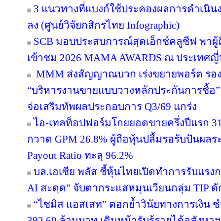
3 แนวทางที่แบงก์ใช้ประคองผลการดำเนินงา
ลง (ศูนย์วิจัยกสิกรไทย Infographic)
SCB มอบประสบการณ์สุดเอ็กซ์คลูซีฟ พาผู
เข้าชม 2026 MAMA AWARDS ณ ประเทศญี่ปุ่
MMM ส่งสัญญาณบวก เร่งขยายพอร์ต รองรับอ
“บริหารงานขายแบบวางหลักประกันการซื้อ
จ่อเสริมทัพผลประกอบการ Q3/69 แกร่ง
ไอ-เทลท็อปฟอร์มโกยยอดขายครึ่งปีแรก 31
กวาด GPM 26.8% ผู้ถือหุ้นปลื้มรอรับปันผลร
Payout Ratio ทะลุ 96.2%
บล.เอเซีย พลัส ชี้หุ้นไทยเปิดทำการรับแรงก
AI สะดุด" จับตากระแสหมุนเวียนกลุ่ม TIP ด
“ไซมิส แอสเสท” ตอกย้ำวินัยทางการเงิน 
392.60 ล้านบาท เดินหน้ารับรู้รายได้อสังหาฯ–