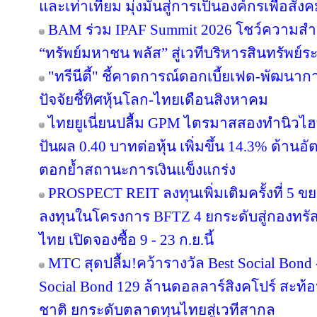
และเท่าเทียม มุ่งมั่นสู่การเป็นองค์กรเพื่อสัง
BAM ร่วม IPAF Summit 2026 โชว์ความสำเร
“ทรัพย์มหาชน พลัส” สู่เวทีบริหารสินทรัพย์ระ
"ทรีนีตี้" ชี้คาดการณ์ดอกเบี้ยเฟด-พัฒนา
ปัจจัยชี้ทิศหุ้นโลก-ไทยเดือนสิงหาคม
ไทยยูเนี่ยนปลื้ม GPM ไตรมาสสองทำนิวไฮ
ปันผล 0.40 บาทต่อหุ้น เพิ่มขึ้น 14.3% ด้าน
ตอกย้ำสถานะการเงินแข็งแกร่ง
PROSPECT REIT ลงทุนเพิ่มเติมครั้งที่ 5 ข
ลงทุนในโครงการ BFTZ 4 ยกระดับสู่กองทร
ไทย เปิดจองซื้อ 9 - 23 ก.ย.นี้
MTC สุดปลื้ม!คว้ารางวัล Best Social Bond
Social Bond 129 ล้านดอลลาร์สิงคโปร์ สะท้อ
ชาติ ยกระดับตลาดทุนไทยสู่เวทีสากล