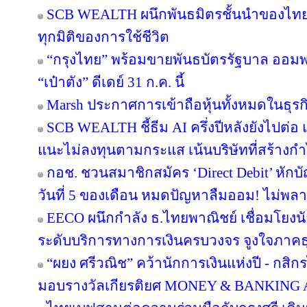
SCB WEALTH ผนึกพันธมิตรชั้นนำของไทย คั
ทุกมิติของการใช้ชีวิต
“กรุงไทย” พร้อมขายพันธบัตรรัฐบาล ออม
“เป๋าตัง” ดีเดย์ 31 ก.ค. นี้
Marsh ประกาศการเข้าถือหุ้นทั้งหมดในธุร
SCB WEALTH ชี้ธีม AI ครึ่งปีหลังยังไปต่อ 
แนะไม่ลงทุนตามกระแส เน้นบริษัทที่สร้าง
กอช. ชวนสมาชิกสมัคร ‘Direct Debit’ หักบัญ
วันที่ 5 ของเดือน หมดปัญหาลืมออม! ไม่พล
EECO ผนึกกำลัง ธ.ไทยพาณิชย์ เชื่อมโยงนั
ระดับบริการทางการเงินครบวงจร จูงใจภาคธุรกิ
“ผยง ศรีวณิช” คว้านักการเงินแห่งปี - กสิ
มอบรางวัลเกียรติยศ MONEY & BANKING