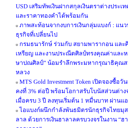
USD เสริมทัพเงินฝากสกุลเงินตราต่างประเทศ 
และราคาทองคำได้พร้อมกัน
ภาพสะท้อนจากงบการเงินกลุ่มแบงก์ : แน
ธุรกิจที่เปลี่ยนไป
กรมธนารักษ์ ร่วมกับ สยามพารากอน และศ
เหรียญ และงานประณีตศิลป์ทรงคุณค่าและหา
ษาปณศิลป์” น้อมรำลึกพระมหากรุณาธิคุณส
หลวง
MTS Gold Investment Token เปิดจองซื้อว
คงที่ 3% ต่อปี พร้อมโอกาสรับโบนัสส่วนต
เมื่อครบ 3 ปี ลงทุนเริ่มต้น 1 หมื่นบาท ผ่าน
ไอแบงก์ผนึกกำลังพันธมิตรนักธุรกิจไทยมุส
ลาล ด้วยการเงินฮาลาลครบวงจรในงาน “ฮา