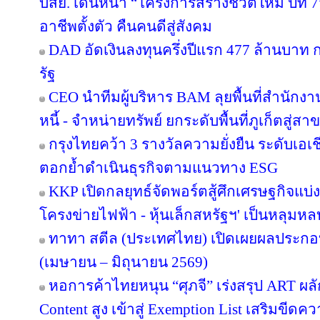
บสย. เดินหน้า “โครงการสร้างชีวิตใหม่ ปีที่
อาชีพตั้งตัว คืนคนดีสู่สังคม
DAD อัดเงินลงทุนครึ่งปีแรก 477 ล้านบาท
รัฐ
CEO นำทีมผู้บริหาร BAM ลุยพื้นที่สำนักง
หนี้ - จำหน่ายทรัพย์ ยกระดับพื้นที่ภูเก็ตส
กรุงไทยคว้า 3 รางวัลความยั่งยืน ระดับเอเ
ตอกย้ำดำเนินธุรกิจตามแนวทาง ESG
KKP เปิดกลยุทธ์จัดพอร์ตสู้ศึกเศรษฐกิจแบ่งข
โครงข่ายไฟฟ้า - หุ้นเล็กสหรัฐฯ' เป็นหลุมหล
ทาทา สตีล (ประเทศไทย) เปิดเผยผลประกอ
(เมษายน – มิถุนายน 2569)
หอการค้าไทยหนุน “ศุภจี” เร่งสรุป ART ผลัก
Content สูง เข้าสู่ Exemption List เสริมข