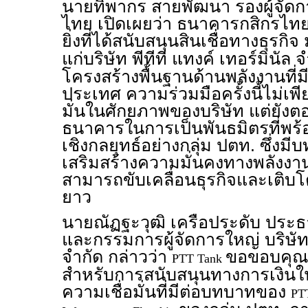
นายทิพากร สายพัฒนา รองผู้จัด
ไทย เปิดเผยว่า ธนาคารกสิกรไทย
ยิ่งที่ได้สนับสนุนสินเชื่อทางธุรกิจ
แก่บริษัท พีทีที แทงค์ เทอร์มินัล จ
โครงสร้างพื้นฐานด้านพลังงานที
ประเทศ ความร่วมมือครั้งนี้ไม่เพ
มั่นในศักยภาพของบริษัท แต่ยัง
ธนาคารในการเป็นพันธมิตรที่พร้
เชิงกลยุทธ์อย่างกลุ่ม ปตท. ซึ่ง
เสริมสร้างความมั่นคงทางพลังง
สามารถขับเคลื่อนธุรกิจและเติบโต
ยาว
นายณัฏฐะวุฒิ เครือประดับ ประธา
และกรรมการผู้จัดการใหญ่ บริษัท พ
จำกัด กล่าวว่า
ขอขอบคุณ
PTT Tank
สำหรับการสนับสนุนทางการเงินในครั
ความเชื่อมั่นที่มีต่อบทบาทของ
PT