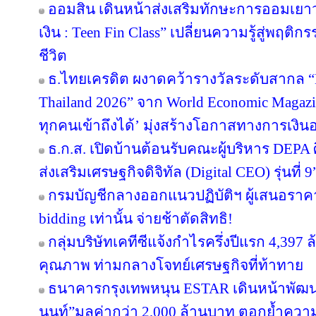
ออมสิน เดินหน้าส่งเสริมทักษะการออมเยาวช
เงิน : Teen Fin Class” เปลี่ยนความรู้สู่พฤติ
ชีวิต
ธ.ไทยเครดิต ผงาดคว้ารางวัลระดับสากล “B
Thailand 2026” จาก World Economic Magazi
ทุกคนเข้าถึงได้’ มุ่งสร้างโอกาสทางการเงินอ
ธ.ก.ส. เปิดบ้านต้อนรับคณะผู้บริหาร DEPA 
ส่งเสริมเศรษฐกิจดิจิทัล (Digital CEO) รุ่นที่ 9
กรมบัญชีกลางออกแนวปฏิบัติฯ ผู้เสนอราคา
bidding เท่านั้น จ่ายช้าตัดสิทธิ!
กลุ่มบริษัทเคทีซีแจ้งกำไรครึ่งปีแรก 4,397
คุณภาพ ท่ามกลางโจทย์เศรษฐกิจที่ท้าทาย
ธนาคารกรุงเทพหนุน ESTAR เดินหน้าพัฒนา
นนท์”มูลค่ากว่า 2,000 ล้านบาท ตอกย้ำความเ