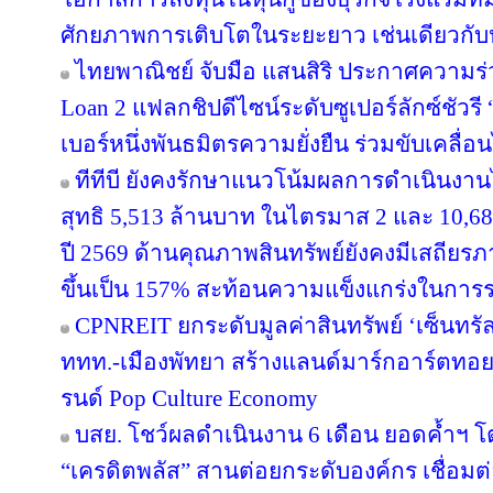
ศักยภาพการเติบโตในระยะยาว เช่นเดียวกับหุ
ไทยพาณิชย์ จับมือ แสนสิริ ประกาศความร่
Loan 2 แฟลกชิปดีไซน์ระดับซูเปอร์ลักซ์ชัวรี 
เบอร์หนึ่งพันธมิตรความยั่งยืน ร่วมขับเคลื่
ทีทีบี ยังคงรักษาแนวโน้มผลการดำเนินงา
สุทธิ 5,513 ล้านบาท ในไตรมาส 2 และ 10,6
ปี 2569 ด้านคุณภาพสินทรัพย์ยังคงมีเสถียรภาพ
ขึ้นเป็น 157% สะท้อนความแข็งแกร่งในการร
CPNREIT ยกระดับมูลค่าสินทรัพย์ ‘เซ็นทรั
ททท.-เมืองพัทยา สร้างแลนด์มาร์กอาร์ตทอ
รนด์ Pop Culture Economy
บสย. โชว์ผลดำเนินงาน 6 เดือน ยอดค้ำฯ โ
“เครดิตพลัส” สานต่อยกระดับองค์กร เชื่อมต่