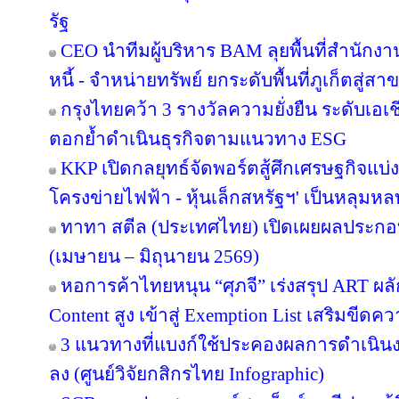
รัฐ
CEO นำทีมผู้บริหาร BAM ลุยพื้นที่สำนักง
หนี้ - จำหน่ายทรัพย์ ยกระดับพื้นที่ภูเก็ตส
กรุงไทยคว้า 3 รางวัลความยั่งยืน ระดับเอเ
ตอกย้ำดำเนินธุรกิจตามแนวทาง ESG
KKP เปิดกลยุทธ์จัดพอร์ตสู้ศึกเศรษฐกิจแบ่งข
โครงข่ายไฟฟ้า - หุ้นเล็กสหรัฐฯ' เป็นหลุมหล
ทาทา สตีล (ประเทศไทย) เปิดเผยผลประกอ
(เมษายน – มิถุนายน 2569)
หอการค้าไทยหนุน “ศุภจี” เร่งสรุป ART ผลัก
Content สูง เข้าสู่ Exemption List เสริมข
3 แนวทางที่แบงก์ใช้ประคองผลการดำเนินงา
ลง (ศูนย์วิจัยกสิกรไทย Infographic)