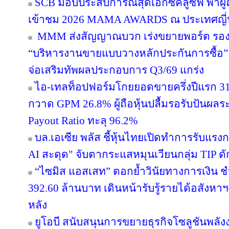
SCB มอบประสบการณ์สุดเอ็กซ์คลูซีฟ พาผู
เข้าชม 2026 MAMA AWARDS ณ ประเทศญี่ปุ่
MMM ส่งสัญญาณบวก เร่งขยายพอร์ต รองรับอ
“บริหารงานขายแบบวางหลักประกันการซื้อ
จ่อเสริมทัพผลประกอบการ Q3/69 แกร่ง
ไอ-เทลท็อปฟอร์มโกยยอดขายครึ่งปีแรก 31
กวาด GPM 26.8% ผู้ถือหุ้นปลื้มรอรับปันผลร
Payout Ratio ทะลุ 96.2%
บล.เอเซีย พลัส ชี้หุ้นไทยเปิดทำการรับแรงก
AI สะดุด" จับตากระแสหมุนเวียนกลุ่ม TIP ด
“ไซมิส แอสเสท” ตอกย้ำวินัยทางการเงิน 
392.60 ล้านบาท เดินหน้ารับรู้รายได้อสังหาฯ–
หลัง
ยูโอบี สนับสนุนการขยายธุรกิจโซลูชันพลัง