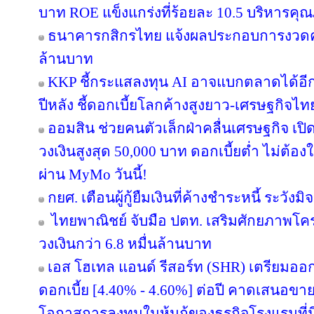
บาท ROE แข็งแกร่งที่ร้อยละ 10.5 บริหารคุ
ธนาคารกสิกรไทย แจ้งผลประกอบการงวดครึ่
ล้านบาท
KKP ชี้กระแสลงทุน AI อาจแบกตลาดได้อีกแค่ 
ปีหลัง ชี้ดอกเบี้ยโลกค้างสูงยาว-เศรษฐกิจไ
ออมสิน ช่วยคนตัวเล็กฝ่าคลื่นเศรษฐกิจ เปิด
วงเงินสูงสุด 50,000 บาท ดอกเบี้ยต่ำ ไม่ต้อ
ผ่าน MyMo วันนี้!
กยศ. เตือนผู้กู้ยืมเงินที่ค้างชำระหนี้ ระว
ไทยพาณิชย์ จับมือ ปตท. เสริมศักยภาพโครงส
วงเงินกว่า 6.8 หมื่นล้านบาท
เอส โฮเทล แอนด์ รีสอร์ท (SHR) เตรียมออกหุ้
ดอกเบี้ย [4.40% - 4.60%] ต่อปี คาดเสนอขาย
โอกาสการลงทุนในหุ้นกู้ของธุรกิจโรงแรมที่ม