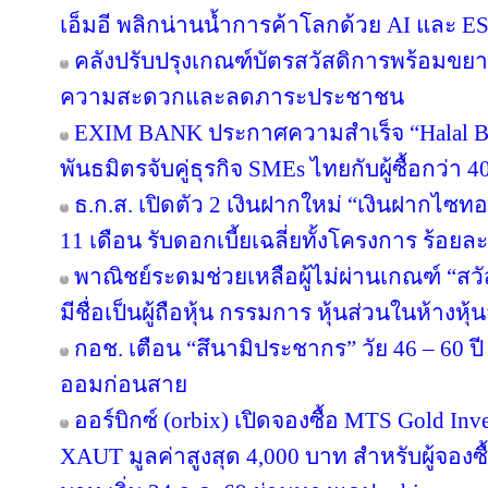
เอ็มอี พลิกน่านน้ำการค้าโลกด้วย AI และ E
คลังปรับปรุงเกณฑ์บัตรสวัสดิการพร้อมขย
ความสะดวกและลดภาระประชาชน
EXIM BANK ประกาศความสำเร็จ “Halal Bri
พันธมิตรจับคู่ธุรกิจ SMEs ไทยกับผู้ซื้อกว่า 
ธ.ก.ส. เปิดตัว 2 เงินฝากใหม่ “เงินฝากไซ
11 เดือน รับดอกเบี้ยเฉลี่ยทั้งโครงการ ร้อยละ
พาณิชย์ระดมช่วยเหลือผู้ไม่ผ่านเกณฑ์ “สวั
มีชื่อเป็นผู้ถือหุ้น กรรมการ หุ้นส่วนในห้างหุ้
กอช. เตือน “สึนามิประชากร” วัย 46 – 60 ปี 
ออมก่อนสาย
ออร์บิกซ์ (orbix) เปิดจองซื้อ MTS Gold In
XAUT มูลค่าสูงสุด 4,000 บาท สำหรับผู้จองซ