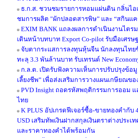
ธ.ก.ส. ชวนชมรายการหอมแผ่นดิน กลิ่นไอเ
ชมการผลิต "ผักปลอดสารพิษ” และ “สกินแ
EXIM BANK แถลงผลการดำเนินงานไตรมาส 2
เดินหน้าบทบาท Export Co-pilot รับมือเศรษฐ
จับตากระแสการลงทุนหุ้นจีน นักลงทุนไท
ทะลุ 3.3 พันล้านบาท รับเทรนด์ New Econom
ก.ล.ต. เปิดรับฟังความเห็นการปรับปรุงข้อ
เลี้ยงชีพ” เพื่อส่งเสริมการวางแผนเกษียณข
PVD Insight ถอดรหัสพฤติกรรมการออม แ
ไทย
K PLUS อัปเกรดฟีเจอร์ซื้อ-ขายทองคำกับ 4
USD เสริมทัพเงินฝากสกุลเงินตราต่างประเทศ 
และราคาทองคำได้พร้อมกัน