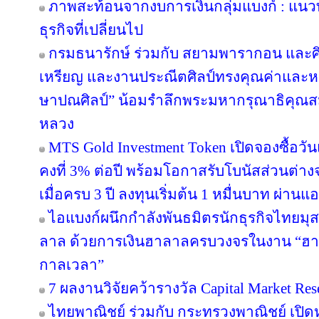
ภาพสะท้อนจากงบการเงินกลุ่มแบงก์ : แน
ธุรกิจที่เปลี่ยนไป
กรมธนารักษ์ ร่วมกับ สยามพารากอน และศ
เหรียญ และงานประณีตศิลป์ทรงคุณค่าและหา
ษาปณศิลป์” น้อมรำลึกพระมหากรุณาธิคุณส
หลวง
MTS Gold Investment Token เปิดจองซื้อว
คงที่ 3% ต่อปี พร้อมโอกาสรับโบนัสส่วนต
เมื่อครบ 3 ปี ลงทุนเริ่มต้น 1 หมื่นบาท ผ่าน
ไอแบงก์ผนึกกำลังพันธมิตรนักธุรกิจไทยมุส
ลาล ด้วยการเงินฮาลาลครบวงจรในงาน “ฮา
กาลเวลา”
7 ผลงานวิจัยคว้ารางวัล Capital Market Res
ไทยพาณิชย์ ร่วมกับ กระทรวงพาณิชย์ เปิดห