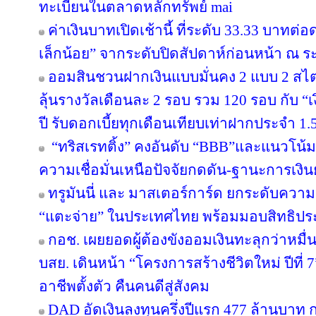
ทะเบียนในตลาดหลักทรัพย์ mai
ค่าเงินบาทเปิดเช้านี้ ที่ระดับ 33.33 บาทต่อ
เล็กน้อย” จากระดับปิดสัปดาห์ก่อนหน้า ณ ร
ออมสินชวนฝากเงินแบบมั่นคง 2 แบบ 2 สไตล
ลุ้นรางวัลเดือนละ 2 รอบ รวม 120 รอบ กับ 
ปี รับดอกเบี้ยทุกเดือนเทียบเท่าฝากประจำ 1.5
“ทริสเรทติ้ง” คงอันดับ “BBB”และแนวโน้
ความเชื่อมั่นเหนือปัจจัยกดดัน-ฐานะการเงินย
ทรูมันนี่ และ มาสเตอร์การ์ด ยกระดับความร
“แตะจ่าย” ในประเทศไทย พร้อมมอบสิทธิประโ
กอช. เผยยอดผู้ต้องขังออมเงินทะลุกว่าหมื่
บสย. เดินหน้า “โครงการสร้างชีวิตใหม่ ปีที่
อาชีพตั้งตัว คืนคนดีสู่สังคม
DAD อัดเงินลงทุนครึ่งปีแรก 477 ล้านบาท