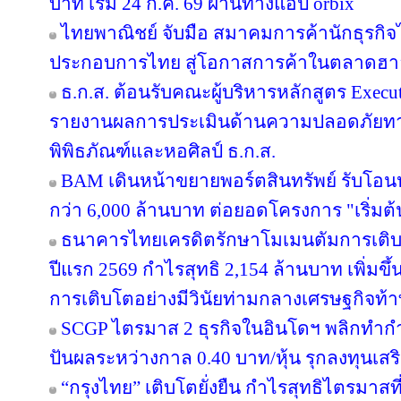
บาท เริ่ม 24 ก.ค. 69 ผ่านทางแอป orbix
ไทยพาณิชย์ จับมือ สมาคมการค้านักธุรกิจไ
ประกอบการไทย สู่โอกาสการค้าในตลาดฮ
ธ.ก.ส. ต้อนรับคณะผู้บริหารหลักสูตร Execut
รายงานผลการประเมินด้านความปลอดภัยทาง
พิพิธภัณฑ์และหอศิลป์ ธ.ก.ส.
BAM เดินหน้าขยายพอร์ตสินทรัพย์ รับโอน
กว่า 6,000 ล้านบาท ต่อยอดโครงการ "เริ่มต
ธนาคารไทยเครดิตรักษาโมเมนตัมการเติ
ปีแรก 2569 กำไรสุทธิ 2,154 ล้านบาท เพิ่มขึ
การเติบโตอย่างมีวินัยท่ามกลางเศรษฐกิจท้
SCGP ไตรมาส 2 ธุรกิจในอินโดฯ พลิกทำกำไ
ปันผลระหว่างกาล 0.40 บาท/หุ้น รุกลงทุนเส
“กรุงไทย” เติบโตยั่งยืน กำไรสุทธิไตรมาสท