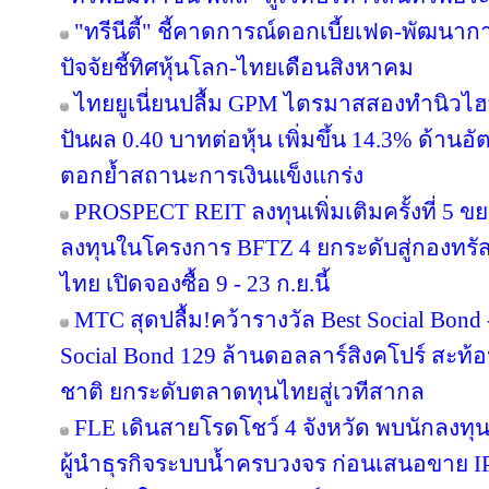
"ทรีนีตี้" ชี้คาดการณ์ดอกเบี้ยเฟด-พัฒนา
ปัจจัยชี้ทิศหุ้นโลก-ไทยเดือนสิงหาคม
ไทยยูเนี่ยนปลื้ม GPM ไตรมาสสองทำนิวไฮ
ปันผล 0.40 บาทต่อหุ้น เพิ่มขึ้น 14.3% ด้าน
ตอกย้ำสถานะการเงินแข็งแกร่ง
PROSPECT REIT ลงทุนเพิ่มเติมครั้งที่ 5 ข
ลงทุนในโครงการ BFTZ 4 ยกระดับสู่กองทร
ไทย เปิดจองซื้อ 9 - 23 ก.ย.นี้
MTC สุดปลื้ม!คว้ารางวัล Best Social Bond
Social Bond 129 ล้านดอลลาร์สิงคโปร์ สะท้อ
ชาติ ยกระดับตลาดทุนไทยสู่เวทีสากล
FLE เดินสายโรดโชว์ 4 จังหวัด พบนักลงทุ
ผู้นำธุรกิจระบบน้ำครบวงจร ก่อนเสนอขาย IP