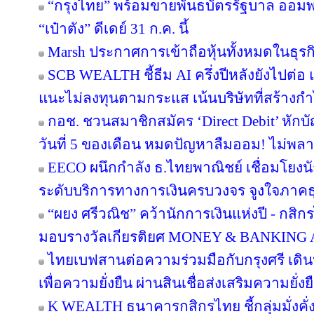
“กรุงไทย” พร้อมขายพันธบัตรรัฐบาล ออม
“เป๋าตัง” ดีเดย์ 31 ก.ค. นี้
Marsh ประกาศการเข้าถือหุ้นทั้งหมดในธุร
SCB WEALTH ชี้ธีม AI ครึ่งปีหลังยังไปต่อ 
แนะไม่ลงทุนตามกระแส เน้นบริษัทที่สร้าง
กอช. ชวนสมาชิกสมัคร ‘Direct Debit’ หักบัญ
วันที่ 5 ของเดือน หมดปัญหาลืมออม! ไม่พล
EECO ผนึกกำลัง ธ.ไทยพาณิชย์ เชื่อมโยงนั
ระดับบริการทางการเงินครบวงจร จูงใจภาคธุรกิ
“ผยง ศรีวณิช” คว้านักการเงินแห่งปี - กสิ
มอบรางวัลเกียรติยศ MONEY & BANKING
ไทยเบฟสานต่อความร่วมมือกับกรุงศรี เดินห
เพื่อความยั่งยืน ผ่านสินเชื่อส่งเสริมความยั่
K WEALTH ธนาคารกสิกรไทย ชี้กลุ่มมั่งคั่งส