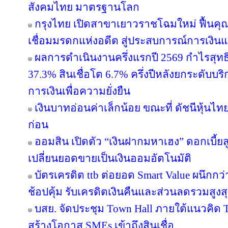
สังคมไทย มาตรฐานโลก
กรุงไทย เปิดสาขาเยาวราชโฉมใหม่ ฟื้นคุ
เชื่อมมรดกแห่งอดีต สู่ประสบการณ์การเงิ
ผลการดำเนินงานครึ่งแรกปี 2569 กำไรสุทธิ
37.3% สินเชื่อโต 6.7% ครึ่งปีหลังยกระดับบริ
การเงินเพื่อความยั่งยืน
เงินบาทอ่อนค่าเล็กน้อย ขณะที่ ดัชนีหุ้นไท
ก่อน
ออมสิน เปิดตัว “เงินฝากมหาเฮง” ดอกเบี้ยส
เปลี่ยนยอดขายเป็นเงินออมอัตโนมัติ
บัตรเครดิต ttb ต่อยอด Smart Value ผนึกกว
ช้อปคุ้ม รับเครดิตเงินคืนและส่วนลดรวมสูง
บสย. จัดประชุม Town Hall ภายใต้แนวคิด
สร้างโอกาส SMEs เข้าถึงสินเชื่อ