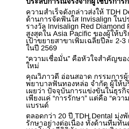
ประสบการณ์จริงจากผู้ใช้บริการก
ความสำเร็จดังกล่าวส่งให้
TDH D
ด้านการจัดฟันใส
Invisalign
ในปร
รางวัล
Invisalign Red Diamond 
สูงสุดใน
Asia Pacific
ของผู้ให้บร
เป้าขยายสาขาเพิ่มเฉลี่ยปีละ 2-
ในปี 2569
“
ความเชื่อมั่น” คือหัวใจสำคัญขอ
ใหม่
คุณวิภาวดี อ่อนสอาด กรรมการผู้
พยาบาลฟันทองหล่อ จำกัด ผู้ให้บ
เผยว่า ปัจจุบันการแข่งขันในธุรก
เพียงแค่ “การรักษา” แต่คือ “ความไ
แบรนด์
ตลอดกว่า 20 ปี
TDH Dental
มุ่
รักษาอย่างต่อเนื่อง ทั้งด้านทีม