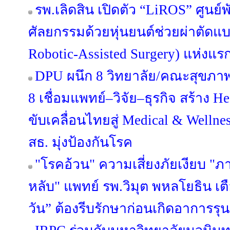
รพ.เลิดสิน เปิดตัว “LiROS” ศูน
ศัลยกรรมด้วยหุ่นยนต์ช่วยผ่าตัดแบบ
Robotic-Assisted Surgery) แห่งแ
DPU ผนึก 8 วิทยาลัย/คณะสุขภาพ เ
8 เชื่อมแพทย์–วิจัย–ธุรกิจ สร้าง H
ขับเคลื่อนไทยสู่ Medical & Well
สธ. มุ่งป้องกันโรค
"โรคอ้วน" ความเสี่ยงภัยเงียบ 
หลับ" แพทย์ รพ.วิมุต พหลโยธิน เตื
วัน” ต้องรีบรักษาก่อนเกิดอาการรุ