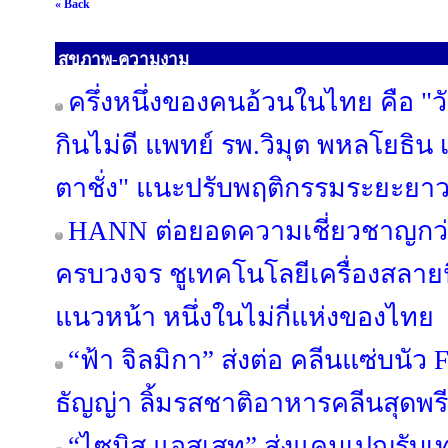
« Back
สุขภาพ-ความงาม
ครึ่งหนึ่งของคนอ้วนในไทย คือ "ว
กินไม่ดี แพทย์ รพ.วิมุต พหลโยธิน 
ตาชั่ง" แนะปรับพฤติกรรมระยะยา
HANN ต่อยอดความเชี่ยวชาญกว่า 3
ครบวงจร ชูเทคโนโลยีเครื่องสลายนิ
แนวหน้า หนึ่งในไม่กี่แห่งของไทย
“ฟ้า จิลมิกา” ส่งต่อ คลีนแซ่บน
ธัญญ่า ลิ้มรสชาติอาหารคลีนสุดพรี
“ไซมิส แอสเสท” ส่งแคมเปญรับเ