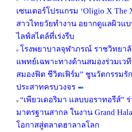
เซนเตอร์โปรแกรม ‘Oligio X The
สาวไทยวัยทำงาน อยากดูแลผิวแบบ
ไลฟ์สไตล์ที่เร่งรีบ
โรงพยาบาลจุฬาภรณ์ ราชวิทยาลั
แพทย์เฉพาะทางด้านสมองร่วมเว
สมองฟิต ชีวิตเฟิร์ม” ชูนวัตกรร
ประสาทครบวงจร
“เพียวเดอริมา แลบบอราทอรีส์” 
มาตรฐานสากล ในงาน Grand Halal
โอกาสสู่ตลาดฮาลาลโลก