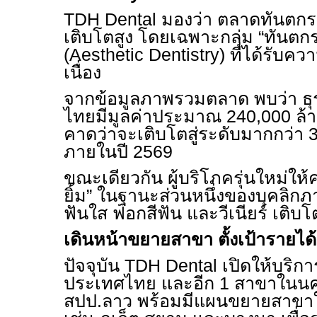
TDH Dental
มองว่า ตลาดทันตกร
เติบโตสูง โดยเฉพาะกลุ่ม “ทันตก
(
Aesthetic Dentistry)
ที่ได้รับคว
เนื่อง
จากข้อมูลภาพรวมตลาด พบว่า ธุ
ไทยมีมูลค่าประมาณ 240,000 ล้
คาดว่าจะเติบโตสู่ระดับมากกว่า 
ภายในปี 2569
ขณะเดียวกัน ผู้บริโภครุ่นใหม่ใ
ยิ้ม” ในฐานะส่วนหนึ่งของบุคลิกภ
ฟันใส ฟอกสีฟัน และวีเนียร์ เติบโ
เดินหน้าขยายสาขา ตั้งเป้ารายได
ปัจจุบัน
TDH Dental
เปิดให้บริ
ประเทศไทย และอีก 1 สาขาในนค
สปป.ลาว พร้อมมีแผนขยายสาขา