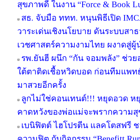
สุขภาพดี ในงาน “Force & Book L
สธ. จับมือ ททท. หนุนพิธีเปิด I
วาระเด่นเชิงนโยบาย ดันระบบสา
เวชศาสตร์ความงามไทย ผงาดสู่ผู้นำ
รพ.ยันฮี ผนึก “กัน จอมพลัง” ช่
ใต้ตาติดเชื้อหวิดบอด ก่อนทีมแพทย์
มาสวยอีกครั้ง
ลูกไม่ใช่คอนเทนต์!!! หยุดอวด ห
คาดหวังของพ่อแม่จะพรากความสุ
เบนิฟิตต์ ไฮโปรตีน แลคโตสฟรี ช
ความฟิต กับกิจกรรม “Benefitt Ru