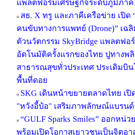
แพลตฟอร์มเศรษฐกิจระดับภูมิภาค
สธ. X ทรู และภาคีเครือข่าย เปิด
คนขับทางการแพทย์ (Drone)” เฉลิม
ตัวนวัตกรรม SkyBridge แพลตฟอ
อัตโนมัติครั้งแรกของไทย ปูทางพล
สาธารณสุขทั่วประเทศ ประเดิมบิน
พื้นที่ดอย
SKG เดินหน้าขยายตลาดไทย เปิดต
"หวังอี้ป๋อ" เสริมภาพลักษณ์แบรนด
“GULF Sparks Smiles” ออกหน่วยท
พร้อมเปิดโอกาสเยาวชนเป็นจิตอา