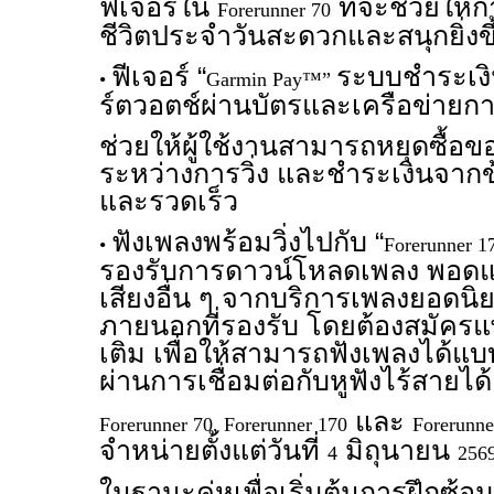
ฟีเจอร์ใน
ที่จะช่วยให้
Forerunner 70
ชีวิตประจำวันสะดวกและสนุกยิ่งขึ
ฟีเจอร์ “
ระบบชำระเงิ
•
Garmin Pay™”
ร์ตวอตช์ผ่านบัตรและเครือข่ายกา
ช่วยให้ผู้ใช้งานสามารถหยุดซื้อของ
ระหว่างการวิ่ง และชำระเงินจากข
และรวดเร็ว
ฟังเพลงพร้อมวิ่งไปกับ “
•
Forerunner 1
รองรับการดาวน์โหลดเพลง พอดแ
เสียงอื่น ๆ จากบริการเพลงยอดนิย
ภายนอกที่รองรับ โดยต้องสมัครแพ
เติม เพื่อให้สามารถฟังเพลงได้แ
ผ่านการเชื่อมต่อกับหูฟังไร้สายได
และ
Forerunner 70, Forerunner 170
Forerunn
จำหน่ายตั้งแต่วันที่
มิถุนายน
4
256
ในฐานะคู่หูเพื่อเริ่มต้นการฝึกซ้อม