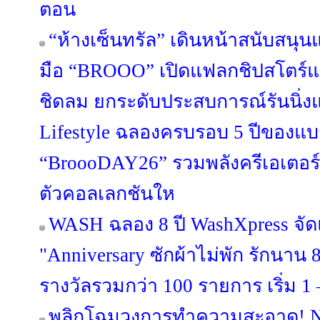
ตอน
“ห้างเซ็นทรัล” เดินหน้าสนับสนุ
มือ “BROOO” เปิดแฟลกชิปสโตร์แห
ชิดลม ยกระดับประสบการณ์รันนิ่งแว
Lifestyle ฉลองครบรอบ 5 ปีของแบ
“BroooDAY26” รวมพลังครีเอเตอร์
ตัวคอลเลกชันให
WASH ฉลอง 8 ปี WashXpress จ
"Anniversary ซักผ้าไม่พัก รักนาน 8 
รางวัลรวมกว่า 100 รายการ เริ่ม 1 –
พลิกโฉมวงการทำความสะอาด! NI