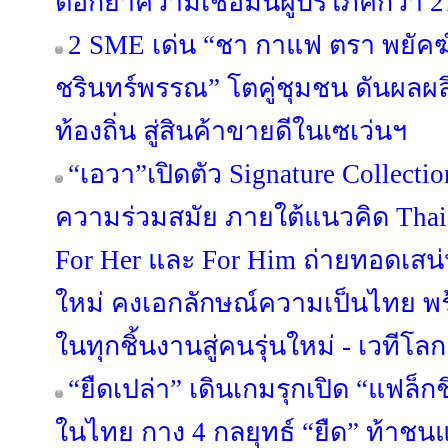
ตอกย้ำความเชื่อมั่นผู้บริโภคกว่า 2
2 SME เด่น “ชา กาแฟ ตรา พยัคฆ์” 
ชรินทร์พรรณ” โตคู่ชุมชน ดันผลผล
ท้องถิ่น สู่สินค้าขายดีในเซเว่นฯ
“เอวา”เปิดตัว Signature Collect
ความร่วมสมัย ภายใต้แนวคิด Thai C
For Her และ For Him ถ่ายทอดเสน
ใหม่ คงเอกลักษณ์ความเป็นไทย พร
ในทุกชิ้นงานสู่คนรุ่นใหม่ - เวทีโลก
“ยืดเปล่า” เดินเกมรุกเปิด “แฟล็ก
ในไทย กาง 4 กลยุทธ์ “ยืด” ท้าชน