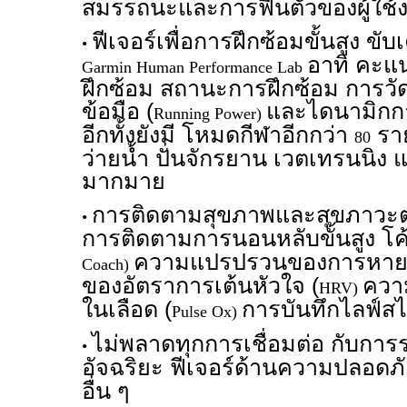
สมรรถนะและการฟื้นตัวของผู้ใช้
ฟีเจอร์เพื่อการฝึกซ้อมขั้นสูง ขั
•
อาทิ คะ
Garmin Human Performance Lab
ฝึกซ้อม สถานะการฝึกซ้อม การวั
ข้อมือ (
และไดนามิกการ
Running Power)
อีกทั้งยังมี โหมดกีฬาอีกกว่า
ราย
80
ว่ายน้ำ ปั่นจักรยาน เวตเทรนนิง แ
มากมาย
การติดตามสุขภาพและสุขภาว
•
การติดตามการนอนหลับขั้นสูง โ
ความแปรปรวนของการหาย
Coach)
ของอัตราการเต้นหัวใจ (
ควา
HRV)
ในเลือด (
การบันทึกไลฟ์ส
Pulse Ox)
ไม่พลาดทุกการเชื่อมต่อ กับการ
•
อัจฉริยะ ฟีเจอร์ด้านความปลอดภั
อื่น ๆ