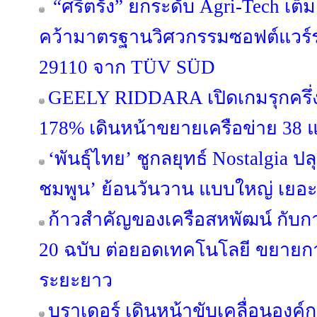
“ศรีตรัง” ยกระดับ Agri-Tech เต็
คว้ามาตรฐานวิศวกรรมซอฟต์แวร์ร
29110 จาก TÜV SÜD
GEELY RIDDARA เปิดเกมรุกครึ่งป
178% เดินหน้าขยายเครือข่าย 38 แ
‘พันธุ์ไทย’ ชูกลยุทธ์ Nostalgia 
ชมพูน’ ย้อนวันวาน แบบใหญ่ เยอะ
ก้าวสำคัญของเครือสหพัฒน์ กับ
20 ฉบับ ต่อยอดเทคโนโลยี ขยายกา
ระยะยาว
บราเดอร์ เดินหน้าขับเคลื่อนองค