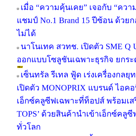
เมื่อ “ความคุ้นเคย” เจอกับ “คว
แชมป์ No.1 Brand 15 ปีซ้อน ด้วย
ไม่ได้
นาโนเทค สวทช. เปิดตัว SME Q U
ออกแบบโซลูชันเฉพาะธุรกิจ ยกระ
เซ็นทรัล รีเทล ฟู้ด เร่งเครื่องกลยุ
เปิดตัว MONOPRIX แบรนด์ ไอคอนิค
เอ็กซ์คลูซีฟเฉพาะที่ท็อปส์ พร้อมเส
TOPS’ ด้วยสินค้านำเข้าเอ็กซ์คล
ทั่วโลก