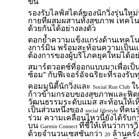
ขึ้น
รองรับไลฟ์สไตล์ของนักวิ่งรุ่นให
กายที่ผสมผสานทั้งสุขภาพ เทคโนโ
ด้วยกันได้อย่างลงตัว
ตอกย้ำความแข็งแกร่งด้านเทคโ
งการ์มิน พร้อมสะท้อนความเป็นแ
ต้องการของผู้บริโภคยุคใหม่ได้อย
สมาร์ตวอตช์ที่ออกแบบมาเพื่อเป็น “ค
ซ้อม” กับฟีเจอร์อัจฉริยะที่รองรับ
คอมมูนิตี้นักวิ่งและ
ใ
Social Run Club
ก้าวข้ามกรอบของสุขภาพและฟิตเ
วัฒนธรรมระดับแมส สะท้อนให้เห็
เป็นส่วนหนึ่งของ
ที่คน
social lifestyle
ร่วม ความเคลื่อนไหวนี้ยังได้รับก
บน
ที่ชี้ให้เห็นว่าการ
Garmin Connect
ด้วยจำนวนเซสชันกว่า
ล้านครั้
20