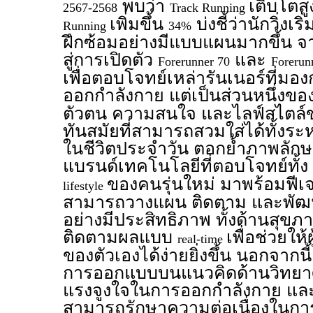
พบว่า
เติบโตสู
2567-2568
Track Running
เพิ่มขึ้น
บ่งชี้ว่านักวิ่ง
Running
34%
ฝึกซ้อมอย่างมีแบบแผนมากขึ้น จา
สู่การเปิดตัว
และ
Forerunner 70
Forerun
เพื่อตอบโจทย์เหล่ารันเนอร์ที่มอ
ออกกำลังกาย แต่เป็นส่วนหนึ่งขอ
ตัวตน ความสนใจ และไลฟ์สไตล์ข
ทันสมัยที่สามารถสวมใส่ได้ทั้งร
ในชีวิตประจำวัน ตอกย้ำภาพลัก
แบรนด์เทคโนโลยีที่ตอบโจทย์ทั้ง
ของคนรุ่นใหม่ มาพร้อมฟีเจอร
lifestyle
สามารถวางแผน ติดตาม และพัฒน
อย่างมีประสิทธิภาพ ทั้งด้านสุข
ติดตามผลแบบ
เพื่อช่วยให
real-time
ของตัวเองได้ง่ายยิ่งขึ้น นอกจากนี้ 
การออกแบบบนแนวคิดด้านวิทยาศาส
แรงจูงใจในการออกกำลังกาย และสน
สามารถรักษาความต่อเนื่องในกา