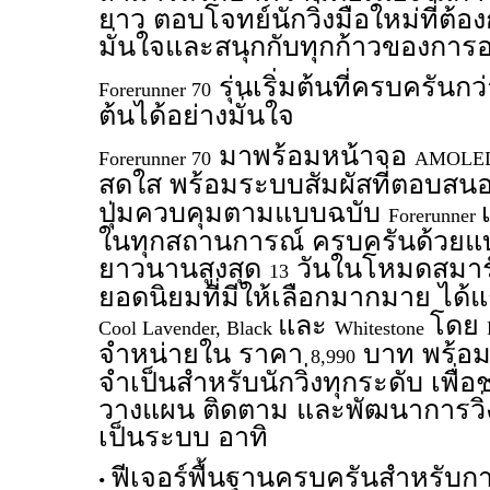
ยาว ตอบโจทย์นักวิ่งมือใหม่ที่ต้องก
มั่นใจและสนุกกับทุกก้าวของการ
รุ่นเริ่มต้นที่ครบครันกว่า
Forerunner 70
ต้นได้อย่างมั่นใจ
มาพร้อมหน้าจอ
Forerunner 70
AMOLE
สดใส พร้อมระบบสัมผัสที่ตอบสนอ
ปุ่มควบคุมตามแบบฉบับ
Forerunner
ในทุกสถานการณ์ ครบครันด้วยแบ
ยาวนานสูงสุด
วันในโหมดสมาร์
13
ยอดนิยมที่มีให้เลือกมากมาย ได้แ
และ
โดย
Cool Lavender, Black
Whitestone
จำหน่ายใน ราคา
บาท พร้อมอ
8,990
จำเป็นสำหรับนักวิ่งทุกระดับ เพื่อช
วางแผน ติดตาม และพัฒนาการวิ่
เป็นระบบ อาทิ
ฟีเจอร์พื้นฐานครบครันสำหรับการว
•