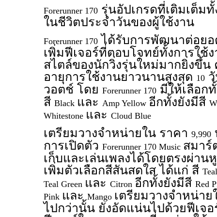
รุ่นอัปเกรดที่เติมเต็มท
Forerunner 170
ในชีวิตประจำวันของผู้ใช้งาน
ได้รับการพัฒนาต่อย
Forerunner 170
เพิ่มฟีเจอร์ที่ตอบโจทย์ทั้งการใช
สไตล์ของนักวิ่งรุ่นใหม่มากยิ่งขึ้
อายุการใช้งานยาวนานสูงสุด
ว
10
วอตช์ โดย
มีให้เลือกทั
Forerunner 170
สี
และ
อีกทั้งยังมีสี
Black
Amp Yellow
W
และ
Whitestone
Cloud Blue
เตรียมวางจำหน่ายใน ราคา
บ
9,990
การเปิดตัว
สมาร์
Forerunner 170 Music
เก็บและเล่นเพลงได้โดยตรงผ่านหูฟ
เพิ่มตัวเลือกสีสันสดใส ได้แก่ สี
Tea
และ
อีกทั้งยังมีสี
Teal Green
Citron
Red P
และ
เตรียมวางจำหน่า
Pink
Mango
ไปกว่านั้น ยังอัดแน่นไปด้วยฟีเจอ