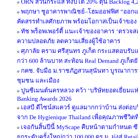
ORN สวนกระแส ทั้งปีโต 20% ตุน Backlog 4,2
พฤกษา ชูอาคารพาณิชย์–โฮมออฟฟิศ “ออกแบบเพ
คัดสรรทำเลศักยภาพ พร้อมโอกาสเป็นเจ้าของ
ทัช พร็อพเพอร์ตี้ แนะเจ้าของอาคาร ‘ตรว
ความปลอดภัย ลดความเสี่ยงผู้ใช้อาคาร
ศุภาลัย คราม ศรีสุนทร ภูเก็ต กระแสตอบรับ
กว่า 600 ล้านบาท สะท้อน Real Demand ภูเก็ตย
กคช. จับมือ ม.ราชภัฏสวนสุนันทา บูรณาการพ
ชุมชน และเมือง
ปูนซีเมนต์นครหลวง คว้า ‘บริษัทยอดเยี่ยมแห
Banking Awards 2026
เอสบี ดีไซน์สแควร์ ดูแลมากกว่าบ้าน ส่งต่
จาก De Hygienique Thailand เพื่อคุณภาพชีวิ
เจอกันสิ้นปีนี้ MyScape คืบหน้าตามกำหนด 
ยกระดับครั้งใหญ่กว่า 100,000 ตร.ม. มุ่งสู่ Reta