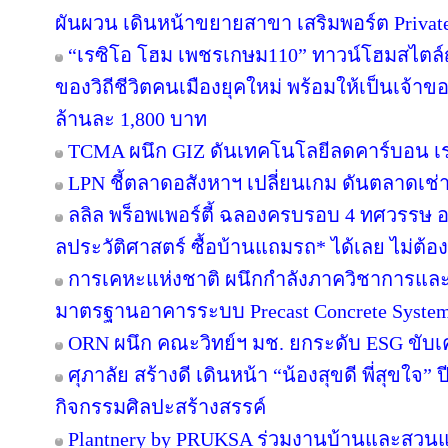
ผันผวน เดินหน้าขยายสาขา เสริมพอร์ต Private B
“เรซิโอ โฮม เพชรเกษม110” ทาวน์โฮมสไตล์ญี
ของวิถีชีวิตคนเมืองยุคใหม่ พร้อมให้เป็นเจ้าของ
ล้านละ 1,800 บาท
TCMA ผนึก GIZ ดันเทคโนโลยีลดคาร์บอน เร่ง
LPN ชี้ตลาดอสังหาฯ เปลี่ยนเกม ดันตลาดเช่า
ลลิล พร็อพเพอร์ตี้ ฉลองครบรอบ 4 ทศวรรษ อย
ลประวัติศาสตร์ ซื้อบ้านแถมรถ* ได้เลย ไม่ต้อง
การเคหะแห่งชาติ ผนึกกำลังภาควิชาการและ
มาตรฐานอาคารระบบ Precast Concrete Syste
ORN ผนึก คณะวิทย์ฯ มช. ยกระดับ ESG ขับเคล
ศุภาลัย สร้างดี เดินหน้า “น้องสุขดี พี่สุขใจ”
กิจกรรมศิลปะสร้างสรรค์
Plantnery by PRUKSA ร่วมงานบ้านและสวนแฟ