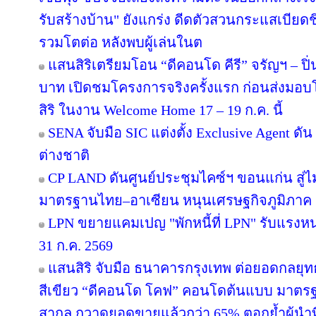
รับสร้างบ้าน" ยังแกร่ง ดีดตัวสวนกระแสเบียดชิ
รวมโตต่อ หลังพบผู้เล่นในต
แสนสิริเตรียมโอน “ดีคอนโด คีรี” จรัญฯ – ปิ่
บาท เปิดชมโครงการจริงครั้งแรก ก่อนส่ง
สิริ ในงาน Welcome Home 17 – 19 ก.ค. นี้
SENA จับมือ SIC แต่งตั้ง Exclusive Agent ดั
ต่างชาติ
CP LAND ดันศูนย์ประชุมไคซ์ฯ ขอนแก่น สู่ไม
มาตรฐานไทย–อาเซียน หนุนเศรษฐกิจภูมิภาค
LPN ขยายแคมเปญ "พักหนี้ที่ LPN" รับแรงหน
31 ก.ค. 2569
แสนสิริ จับมือ ธนาคารกรุงเทพ ต่อยอดกลยุทธ์คว
สีเขียว “ดีคอนโด โคฟ” คอนโดต้นแบบ มาตร
สากล กวาดยอดขายแล้วกว่า 65% ตอกย้ำผู้นำที่ไ