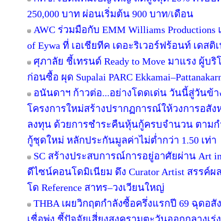
250,000 บาท ผ่อนเริ่มต้น 900 บาท/เดือน
AWC ร่วมมือกับ EMM Williams Productions เต
of Eywa ที่ เอเชียทีค เดอะริเวอร์ฟร้อนท์ เดสติเ
ศุภาลัย ชี้เทรนด์ Ready to Move มาแรง ผู้บร
ก่อนซื้อ ผุด Supalai PARC Ekkamai–Pattanaka
อนันดาฯ ก้าวต่อ...อย่างโดดเด่น วันนี้สู่วันข
โครงการใหม่สร้างปรากฏการณ์ให้วงการอสังห
ลงทุน ด้วยการชำระคืนหุ้นกู้ครบจำนวน ตาม
กู้ชุดใหม่ หลักประกันมูลค่าไม่ต่ำกว่า 1.50 เท่า
SC สร้างประสบการณ์การอยู่อาศัยผ่าน Art in
ดีไซน์คอนโดมิเนียม ดึง Curator Artist สรรค
โด Reference สาทร–วงเวียนใหญ่
THBA เผยวิกฤตกำลังซื้อครึ่งแรกปี 69 ฉุดอสั
เชื่อพุ่ง ชี้ปัจจัยเสี่ยงสงครามตะวันออกกลางเ