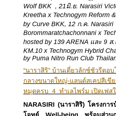
Wolf BKK , 21
มิ
.
ย
. Narasiri Vic
Kreetha x Technogym Reform & 
by Curve BKK, 12
ก
.
ค
. Narasiri
Borommaratchachonnani x Tech
hosted by 139 ARENA
และ
9
ส
.
KM.10 x Technogym Hybrid Chal
by Puma Nitro Run Club Thaila
“
นาราสิริ
”
บ้านเดี่ยวลักซ์ชัวรีตอ
กลางขนาดใหญ่
-
แลนด์สเคปสีเขียว
หมุดครบ
4
ทำเลไพร์ม เปิดเฟสใ
NARASIRI (
นาราสิริ
)
โครงการบ้า
โจทย์
Well-being
พร้อมส่วน