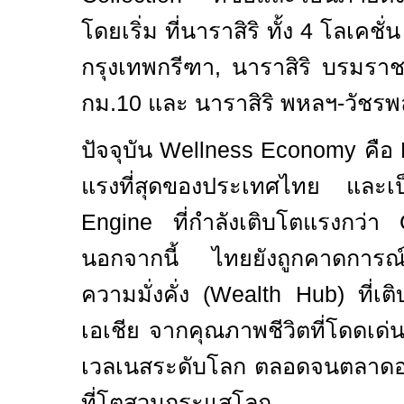
โดยเริ่ม ที่นาราสิริ ทั้ง
4
โลเคชั่น 
กรุงเทพกรีฑา
,
นาราสิริ บรมราช
กม
.10
และ นาราสิริ พหลฯ
-
วัชรพ
ปัจจุบัน
Wellness
Economy
คือ
แรงที่สุดของประเทศไทย และ
Engine
ที่กำลังเติบโตแรงกว่า
นอกจากนี้ ไทยยังถูกคาดการณ์
ความมั่งคั่ง (
Wealth Hub)
ที่เต
เอเชีย จากคุณภาพชีวิตที่โดดเ
เวลเนสระดับโลก ตลอดจนตลาดอสัง
ที่โตสวนกระแสโลก