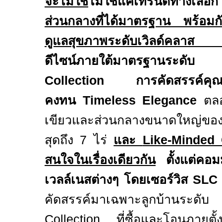
จะไม่ใช่
ไม่ใช่แค่เทรนด์ทางเลื
ส่วนกลางที่ได้มาตรฐาน พร้อม
ดูแลสุขภาพระดับเวิลด์คลา
ดีไซน์ภายใต้มาตรฐานระดั
Collection
การคัดสรรค์คุณภา
คงทน
Timeless Elegance
ตลอ
เขียวและส่วนกลางขนาดใหญ่ขอ
สุดถึง
7
ไร่
และ
Like-Minde
สนใจในเรื่องเดียวกัน
ตั้งแต่คอมม
เวลล์เนสต่างๆ
โดยเซอร์วิส
SLC 
คัดสรรค์มาเฉพาะลูกบ้านระ
Collection
ที่ซื้อและโอนภายตั้งแ