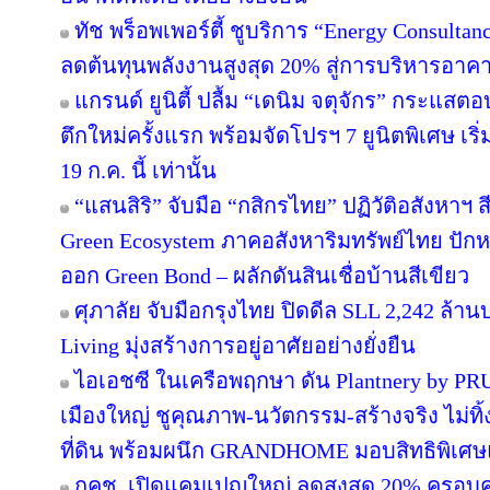
ทัช พร็อพเพอร์ตี้ ชูบริการ “Energy Consulta
ลดต้นทุนพลังงานสูงสุด 20% สู่การบริหารอาคาร
แกรนด์ ยูนิตี้ ปลื้ม “เดนิม จตุจักร” กระแสต
ตึกใหม่ครั้งแรก พร้อมจัดโปรฯ 7 ยูนิตพิเศษ เริ่
19 ก.ค. นี้ เท่านั้น
“แสนสิริ” จับมือ “กสิกรไทย” ปฏิวัติอสังหาฯ 
Green Ecosystem ภาคอสังหาริมทรัพย์ไทย ปักห
ออก Green Bond – ผลักดันสินเชื่อบ้านสีเขียว
ศุภาลัย จับมือกรุงไทย ปิดดีล SLL 2,242 ล้า
Living มุ่งสร้างการอยู่อาศัยอย่างยั่งยืน
ไอเอชซี ในเครือพฤกษา ดัน Plantnery by PRU
เมืองใหญ่ ชูคุณภาพ-นวัตกรรม-สร้างจริง ไม่ทิ
ที่ดิน พร้อมผนึก GRANDHOME มอบสิทธิพิเศษ
กคช. เปิดแคมเปญใหญ่ ลดสูงสุด 20% ครอบคล