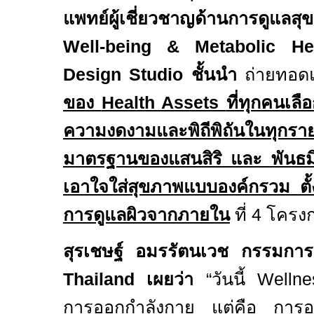
แพทย์ผู้เชี่ยวชาญด้านการดูแลส
Well-being &
Metabolic He
Design Studio
ชั้นนำ
ถ่ายทอด
ของ
Health Assets
ที่ทุกคนเลือ
ความงดงามและพิถีพิถันในทุกรา
มาตรฐานของแสนสิริ และ พันธม
เอาใจใส่สุขภาพแบบองค์กรวม ตั
การดูแลผิวจากภายใน
ที่
4
โครงก
สุรเชษฐ์ อมรรัตนเวช
กรรมการผ
Thailand
เผยว่า
“
วันนี้
Welln
การออกกำลังกาย แต่คือ การอ