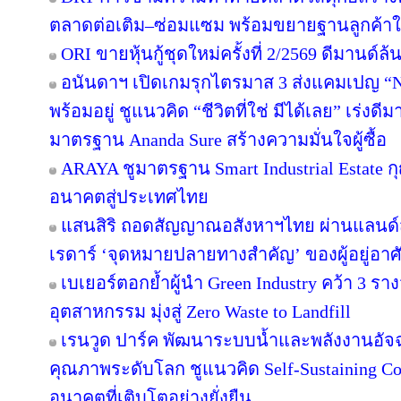
ตลาดต่อเติม–ซ่อมแซม พร้อมขยายฐานลูกค้าใ
ORI ขายหุ้นกู้ชุดใหม่ครั้งที่ 2/2569 ดีมานด์ล
อนันดาฯ เปิดเกมรุกไตรมาส 3 ส่งแคมเปญ 
พร้อมอยู่ ชูแนวคิด “ชีวิตที่ใช่ มีได้เลย” เร่
มาตรฐาน Ananda Sure สร้างความมั่นใจผู้ซื้อ
ARAYA ชูมาตรฐาน Smart Industrial Estate 
อนาคตสู่ประเทศไทย
แสนสิริ ถอดสัญญาณอสังหาฯไทย ผ่านแลนด์สเ
เรดาร์ ‘จุดหมายปลายทางสำคัญ’ ของผู้อยู่อาศ
เบเยอร์ตอกย้ำผู้นำ Green Industry คว้า 3 ร
อุตสาหกรรม มุ่งสู่ Zero Waste to Landfill
เรนวูด ปาร์ค พัฒนาระบบน้ำและพลังงานอัจฉ
คุณภาพระดับโลก ชูแนวคิด Self-Sustaining 
อนาคตที่เติบโตอย่างยั่งยืน