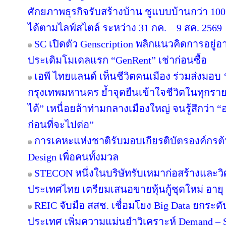
ศักยภาพธุรกิจรับสร้างบ้าน ชูแบบบ้านกว่า 100 
ได้ตามไลฟ์สไตล์ ระหว่าง 31 กค. – 9 สค. 2569
SC เปิดตัว Genscription พลิกแนวคิดการอยู่
ประเดิมโมเดลแรก “GenRent” เช่าก่อนซื้อ
เอพี ไทยแลนด์ เห็นชีวิตคนเมือง ร่วมส่งมอบ ‘เก
กรุงเทพมหานคร ย้ำจุดยืนเข้าใจชีวิตในทุกรายละเ
ได้” เหนื่อยล้าท่ามกลางเมืองใหญ่ จนรู้สึกว่า “อ
ก่อนที่จะไปต่อ”
การเคหะแห่งชาติรับมอบเกียรติบัตรองค์กรต้
Design เพื่อคนทั้งมวล
STECON หนึ่งในบริษัทรับเหมาก่อสร้างและ
ประเทศไทย เตรียมเสนอขายหุ้นกู้ชุดใหม่ อายุ 3
REIC จับมือ สสช. เชื่อมโยง Big Data ยกระด
ประเทศ เพิ่มความแม่นยำวิเคราะห์ Demand – S