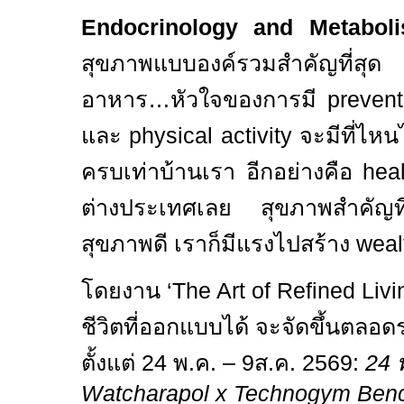
Endocrinology
and Metabo
สุขภาพแบบองค์รวมสำคัญที่สุด ไม
อาหาร
…
หัวใจของการมี
preven
และ
physical activity
จะมีที่ไหน
ครบเท่าบ้านเรา อีกอย่างคือ
hea
ต่างประเทศเลย สุขภาพสำคัญที่สุ
สุขภาพดี เราก็มีแรงไปสร้าง
wea
โดยงาน
‘The Art of Refined Liv
ชีวิตที่ออกแบบได้ จะจัดขึ้นตลอ
ตั้งแต่
24
พ
.
ค
. – 9
ส
.
ค
. 2569:
24
Watcharapol x Technogym Benc