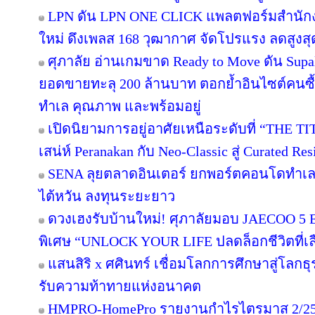
LPN ดัน LPN ONE CLICK แพลตฟอร์มสำนักง
ใหม่ ดึงเพลส 168 วุฒากาศ จัดโปรแรง ลดสูงสุ
ศุภาลัย อ่านเกมขาด Ready to Move ดัน Supa
ยอดขายทะลุ 200 ล้านบาท ตอกย้ำอินไซต์คนซื้อย
ทำเล คุณภาพ และพร้อมอยู่
เปิดนิยามการอยู่อาศัยเหนือระดับที่ “THE T
เสน่ห์ Peranakan กับ Neo-Classic สู่ Curated 
SENA ลุยตลาดอินเตอร์ ยกพอร์ตคอนโดทำเล
ไต้หวัน ลงทุนระยะยาว
ดวงเฮงรับบ้านใหม่! ศุภาลัยมอบ JAECOO 5 E
พิเศษ “UNLOCK YOUR LIFE ปลดล็อกชีวิตที่เล
แสนสิริ x ศศินทร์ เชื่อมโลกการศึกษาสู่โลกธุร
รับความท้าทายแห่งอนาคต
HMPRO-HomePro รายงานกำไรไตรมาส 2/256