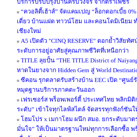
บริการปรับปรุงบ้านครบวงจร จากตราเพชร
“ควอลิตี้เฮ้าส์” จัดแคมเปญ “ล็อกดอกเบี้ย 0
เดี่ยว บ้านแฝด ทาวน์โฮม และคอนโดมิเนียม 
เชียงใหม่
A5 เปิดตัว "CINQ RESERVE" ตอกย้ำวิสัยทัศน์
ระดับการอยู่อาศัยสู่คุณภาพชีวิตที่เหนือกว่า
TITLE ลุยปั้น "THE TITLE District of Naiyan
หาดในยางจาก Hidden Gem สู่ World Destinati
ซีคอน รุกตลาดรับสร้างบ้าน EEC เปิด “ศูนย์
หมุดฐานบริการภาคตะวันออก
เฟรเซอร์ส พร็อพเพอร์ตี้ ประเทศไทย พลิกมิติก
ระดับ” เข้าใจทุกไลฟ์สไตล์ จัดสรรทุกฟังก์ชันใ
โฮมโปร x เมกาโฮม ผนึก สมอ. ยกระดับมาตร
มั่นใจ” ให้เป็นมาตรฐานใหม่ทุกการเลือกซื้อ 