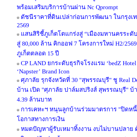
พร้อมเสริมบริการบ้านผ่าน Nc Qprompt
ดัชนีราคาที่ดินเปล่าก่อนการพัฒนา ในกรุงเ
2569
แสนสิริชี้ภูเก็ตโตแกร่งสู่ “เมืองมหานครระ
สู่ 80,000 ล้าน คิกออฟ 7 โครงการใหม่ H2/2569
ภูเก็ตตลอด 15 ปี
CP LAND ยกระดับธุรกิจโรงแรม ‘bedZ Hotel’ ช
‘Napster’ Brand Icon
ศุภาลัย รุกจังหวัดที่ 30 "สุพรรณบุรี" ชู Rea
บ้าน เปิด "ศุภาลัย ปาล์มสปริงส์ สุพรรณบุรี" บ้า
4.39 ล้านบาท
การเคหะฯ หนุนลูกบ้านร่วมมาตรการ "ปิดหนี้ไ
โอกาสทางการเงิน
หมดปัญหาผู้รับเหมาทิ้งงาน งบไม่บานปลาย ด