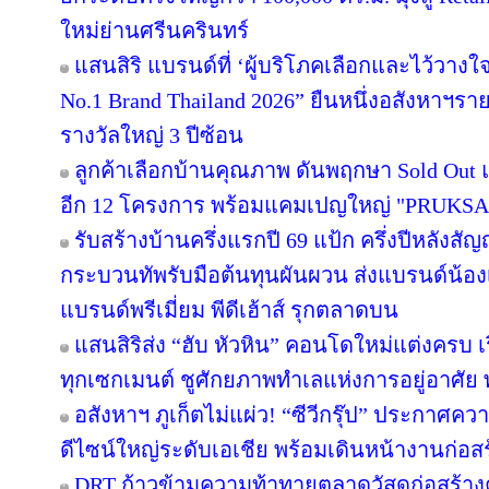
ใหม่ย่านศรีนครินทร์
แสนสิริ แบรนด์ที่ ‘ผู้บริโภคเลือกและไว้วางใ
No.1 Brand Thailand 2026” ยืนหนึ่งอสังหาฯ
รางวัลใหญ่ 3 ปีซ้อน
ลูกค้าเลือกบ้านคุณภาพ ดันพฤกษา Sold Out แ
อีก 12 โครงการ พร้อมแคมเปญใหญ่ "PRUKS
รับสร้างบ้านครึ่งแรกปี 69 แป้ก ครึ่งปีหลังสัญ
กระบวนทัพรับมือต้นทุนผันผวน ส่งแบรนด์น้อง
แบรนด์พรีเมี่ยม พีดีเฮ้าส์ รุกตลาดบน
แสนสิริส่ง “ฮับ หัวหิน” คอนโดใหม่แต่งครบ เร
ทุกเซกเมนต์ ชูศักยภาพทำเลแห่งการอยู่อาศัย
อสังหาฯ ภูเก็ตไม่แผ่ว! “ซีวีกรุ๊ป” ประกาศค
ดีไซน์ใหญ่ระดับเอเชีย พร้อมเดินหน้างานก่อสร
DRT ก้าวข้ามความท้าทายตลาดวัสดุก่อสร้างครึ