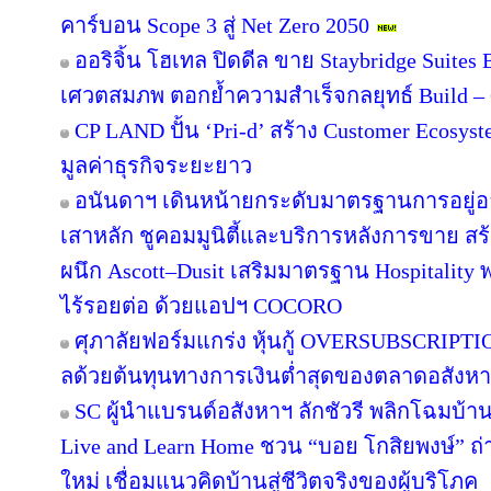
คาร์บอน Scope 3 สู่ Net Zero 2050
ออริจิ้น โฮเทล ปิดดีล ขาย Staybridge Suite
เศวตสมภพ ตอกย้ำความสำเร็จกลยุทธ์ Build – O
CP LAND ปั้น ‘Pri-d’ สร้าง Customer Ecosys
มูลค่าธุรกิจระยะยาว
อนันดาฯ เดินหน้ายกระดับมาตรฐานการอยู่
เสาหลัก ชูคอมมูนิตี้และบริการหลังการขาย สร
ผนึก Ascott–Dusit เสริมมาตรฐาน Hospitalit
ไร้รอยต่อ ด้วยแอปฯ COCORO
ศุภาลัยฟอร์มแกร่ง หุ้นกู้ OVERSUBSCRIPTION
ลด้วยต้นทุนทางการเงินต่ำสุดของตลาดอสังห
SC ผู้นำแบรนด์อสังหาฯ ลักชัวรี พลิกโฉมบ้านเ
Live and Learn Home ชวน “บอย โกสิยพงษ์” ถ่า
ใหม่ เชื่อมแนวคิดบ้านสู่ชีวิตจริงของผู้บริโภค