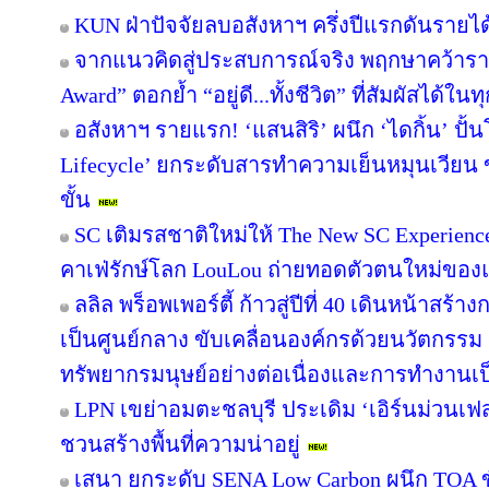
KUN ฝ่าปัจจัยลบอสังหาฯ ครึ่งปีแรกดันรายไ
จากแนวคิดสู่ประสบการณ์จริง พฤกษาคว้ารางว
Award” ตอกย้ำ “อยู่ดี...ทั้งชีวิต” ที่สัมผัสได้ในท
อสังหาฯ รายแรก! ‘แสนสิริ’ ผนึก ‘ไดกิ้น’ ปั้
Lifecycle’ ยกระดับสารทำความเย็นหมุนเวียน ขั
ขั้น
SC เติมรสชาติใหม่ให้ The New SC Experien
คาเฟ่รักษ์โลก LouLou ถ่ายทอดตัวตนใหม่ของแ
ลลิล พร็อพเพอร์ตี้ ก้าวสู่ปีที่ 40 เดินหน้าสร้า
เป็นศูนย์กลาง ขับเคลื่อนองค์กรด้วยนวัตกรร
ทรัพยากรมนุษย์อย่างต่อเนื่องและการทำงานเป
LPN เขย่าอมตะชลบุรี ประเดิม ‘เอิร์นม่วนเฟส’
ชวนสร้างพื้นที่ความน่าอยู่
เสนา ยกระดับ SENA Low Carbon ผนึก TOA ขั