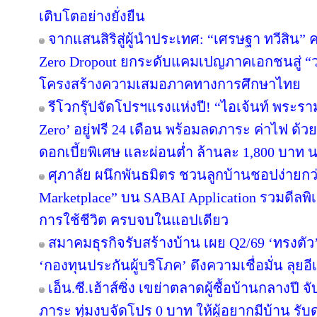
เติบโตอย่างยั่งยืน
จากแสนสิริสู่ผู้นำประเทศ: “เศรษฐา ทวีสิน” ค
Zero Dropout ยกระดับแคมเปญภาคเอกชนสู่ “
โครงสร้างความเสมอภาคทางการศึกษาไทย
รีโวกรุ๊ปจัดโปรฯแรงแห่งปี! “ไอเจ้นท์ พระร
Zero’ อยู่ฟรี 24 เดือน พร้อมลดภาระ ค่าไฟ ด้ว
ดอกเบี้ยพิเศษ และผ่อนต่ำ ล้านละ 1,800 บาท 
ศุภาลัย ผนึกพันธมิตร ชวนลูกบ้านชอปง่ายกว่า
Marketplace” บน SABAI Application รวมดีลพิ
การใช้ชีวิต ครบจบในแอปเดียว
สมาคมธุรกิจรับสร้างบ้าน เผย Q2/69 ‘ทรงตัว
‘กองทุนประกันผู้บริโภค’ ดึงความเชื่อมั่น ลุยอ
เอ็น.ซี.เฮ้าส์ซิ่ง เขย่าตลาดผู้ซื้อบ้านกลางป
ภาระ ทุ่มงบจัดโปร 0 บาท ให้ผู้อยากมีบ้าน รับ