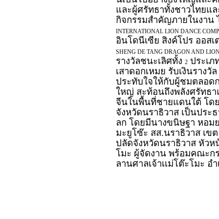
และผู้ศรัทธาทั้งชาวไทยแ
กิจกรรมสำคัญภายในงาน ได้
INTERNATIONAL LION DANCE COMPE
อินโดนีเซีย สิงค์โปร ออสเ
SHENG DE TANG DRAGON AND LIO
รางวัลชนะเลิศทั้ง
ประเภท 
2
เสาดอกเหมย รับเงินรางวั
ประทับใจให้กับผู้ชมตลอดกา
ใหญ่ สะท้อนถึงพลังศรัท
จีนในพื้นที่ชายแดนใต้ โด
จังหวัดนราธิวาส เป็นประ
ลก โดยมีนางขนิษฐา หอมย
มะยูโซ๊ะ สส.นราธิวาส เข
ปลัดจังหวัดนราธิวาส หัวห
โมะ ผู้จัดงาน พร้อมคณะกร
ลานศาลเจ้าเเม่โต๊ะโมะ อำ