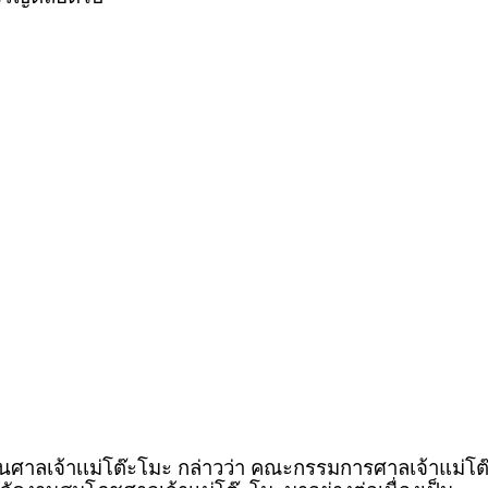
นศาลเจ้าเเม่โต๊ะโมะ กล่าวว่า คณะกรรมการศาลเจ้าแม่โต