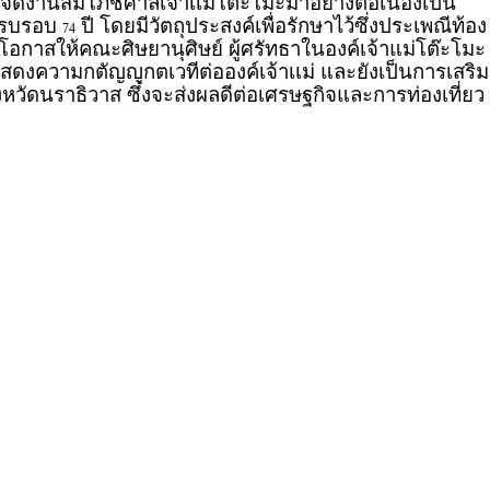
ัดงานสมโภชศาลเจ้าเเม่โต๊ะโมะมาอย่างต่อเนื่องเป็น
 ครบรอบ
ปี โดยมีวัตถุประสงค์เพื่อรักษาไว้ซึ่งประเพณีท้อง
74
ิดโอกาสให้คณะศิษยานุศิษย์ ผู้ศรัทธาในองค์เจ้าแม่โต๊ะโมะ
สดงความกตัญญูกตเวทีต่อองค์เจ้าเเม่ และยังเป็นการเสริม
ังหวัดนราธิวาส ซึ่งจะส่งผลดีต่อเศรษฐกิจและการท่องเที่ยว