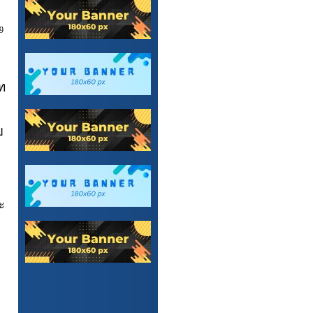
9
ท
ย
ะ