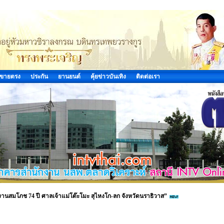
ขายตรง
ประกัน
ยานยนต์
คุ้ยข่าวบันเทิง
ติดต่อเรา
งานสมโภช 74 ปี ศาลเจ้าแม่โต๊ะโมะ สุไหงโก-ลก จังหวัดนราธิวาส”