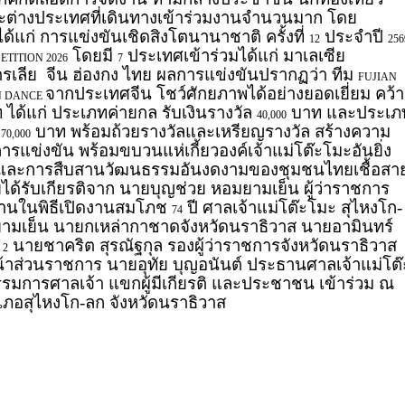
ละต่างประเทศที่เดินทางเข้าร่วมงานจำนวนมาก โดย
แก่ การแข่งขันเชิดสิงโตนานาชาติ ครั้งที่
ประจำปี
12
256
โดยมี
ประเทศเข้าร่วมได้แก่ มาเลเซีย
TITION 2026
7
ตรเลีย
จีน ฮ่องกง ไทย ผลการแข่งขันปรากฏว่า ทีม
FUJIAN
จากประเทศจีน โชว์ศักยภาพได้อย่างยอดเยี่ยม คว้า
N DANCE
ได้แก่ ประเภทค่ายกล รับเงินรางวัล
บาท และประเภ
40,000
ล
บาท พร้อมถ้วยรางวัลและเหรียญรางวัล สร้างความ
70,000
รแข่งขัน พร้อมขบวนแห่เกี้ยวองค์เจ้าแม่โต๊ะโมะอันยิ่ง
ธาและการสืบสานวัฒนธรรมอันงดงามของชุมชนไทยเชื้อสา
ยได้รับเกียรติจาก นายบุญช่วย หอมยามเย็น ผู้ว่าราชการ
ธานในพิธีเปิดงานสมโภช
ปี ศาลเจ้าแม่โต๊ะโมะ สุไหงโก-
74
ามเย็น นายกเหล่ากาชาดจังหวัดนราธิวาส นายอามินทร์
ต
นายชาคริต สุรณัฐกุล รองผู้ว่าราชการจังหวัดนราธิวาส
2
น้าส่วนราชการ นายอุทัย บุญอนันต์ ประธานศาลเจ้าแม่โต๊
รมการศาลเจ้า แขกผู้มีเกียรติ และประชาชน เข้าร่วม ณ
เภอสุไหงโก-ลก จังหวัดนราธิวาส