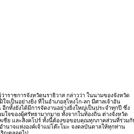
้ว่าราชการจังหวัดนราธิวาส กล่าวว่า ในนามของจังหวัด
ิใจเป็นอย่างยิ่ง ที่ในอำเภอสุไหงโก-ลก มีศาลเจ้าอัน
าน อีกทั้งยังได้มีการจัดงานอย่างยิ่งใหญ่เป็นประจำทุกปี ซึ่ง
์รวมใจของผู้ศรัทธามากมาย ทั้งจากในท้องถิ่น ต่างจังหวัด
ซีย และสิงคโปร์ ทั้งนี้ต้องขอขอบคุณทุกภาคส่วนที่ร่วมกั
ขออำนาจแห่งองค์เจ้าแม่โต๊ะโมะ จงดลบันดาลให้ทุกท่าน
จริญตลอดไป