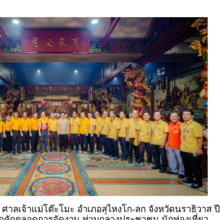
 ศาลเจ้าแม่โต๊ะโมะ อำเภอสุไหงโก-ลก จังหวัดนราธิวาส ปี
ะคึกคักตลอดการจัดงาน ท่ามกลางประชาชน นักท่องเที่ยว