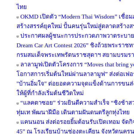
ไทย
OKMD เปิดตัว “Modern Thai Wisdom” เชื่อม
สร้างสรรค์ยุคใหม่ ปั้นคนรุ่นใหม่สู่ตลาดสร้าง
ประกาศผลผู้ชนะการประกวดภาพวาดระบายส
Dream Car Art Contest 2026” ชิงถ้วยพระราช
กรมสมเด็จพระเทพรัตนราชสุดาฯ สยามบรมราช
ลาลามูฟเปิดตัวโครงการ “Moves that bring 
โอกาสการเริ่มต้นใหม่ผ่านลาลามูฟ” ส่งต่อเฟอร
"บ้านอิ่มใจ" ต่อยอดความจุดแข็งด้านการขนส่
ให้ผู้ที่กำลังเริ่มต้นชีวิตใหม่
“แลคตาซอย” ร่วมยินดีความสำเร็จ “ชิงช้าสว
ทุ่มเท พัฒนาฝีมือ เดินตามฝันดนตรีลูกทุ่งไทย
แคนนอน ส่งต่อรอยยิ้มต้อนรับเปิดเทอม จัดกิจก
45” ณ โรงเรียนบ้านช่องตะเคียน จังหวัดนครน