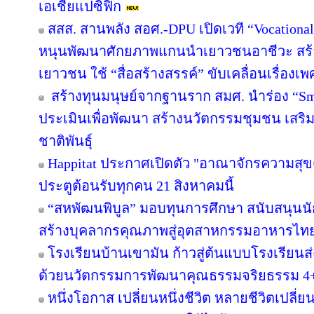
เอเชียแปซิฟิก
สสส. สานพลัง สอศ.-DPU เปิดเวที “Vocational
หนุนพัฒนาศักยภาพแกนนำเยาวชนอาชีวะ สร้าง
เยาวชน ใช้ “สื่อสร้างสรรค์” ขับเคลื่อนเรื่อง
สร้างทุนมนุษย์จากฐานราก สมศ. นำร่อง “Sma
ประเมินเพื่อพัฒนา สร้างนวัตกรรมชุมชน เสร
ชาติพันธุ์
Happitat ประกาศเปิดตัว "อาณาจักรความสุ
ประตูต้อนรับทุกคน 21 สิงหาคมนี้
“สหพัฒนพิบูล” มอบทุนการศึกษา สนับสนุนน
สร้างบุคลากรคุณภาพสู่อุตสาหกรรมอาหารไท
โรงเรียนบ้านเขามัน ก้าวสู่ต้นแบบโรงเรียน
ด้วยนวัตกรรมการพัฒนาคุณธรรมจริยธรรม 4
หนึ่งโอกาส เปลี่ยนหนึ่งชีวิต หลายชีวิตเปลี่ยน