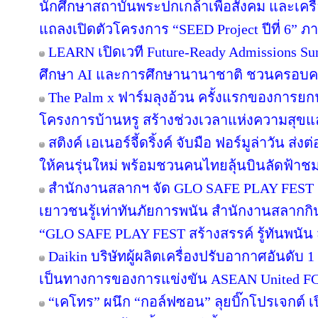
นักศึกษาสถาบันพระปกเกล้าเพื่อสังคม และเคร
แถลงเปิดตัวโครงการ “SEED Project ปีที่ 6” ภ
LEARN เปิดเวที Future-Ready Admissions Sum
ศึกษา AI และการศึกษานานาชาติ ชวนครอบ
The Palm x ฟาร์มลุงอ้วน ครั้งแรกของการยกฟ
โครงการบ้านหรู สร้างช่วงเวลาแห่งความสุขแล
สติงค์ เอเนอร์จี้ดริ้งค์ จับมือ ฟอร์มูล่าวัน 
ให้คนรุ่นใหม่ พร้อมชวนคนไทยลุ้นบินลัดฟ้าชม 
สำนักงานสลากฯ จัด GLO SAFE PLAY FEST เปิด
เยาวชนรู้เท่าทันภัยการพนัน สำนักงานสลากกิ
“GLO SAFE PLAY FEST สร้างสรรค์ รู้ทันพนัน ส
Daikin บริษัทผู้ผลิตเครื่องปรับอากาศอันดับ
เป็นทางการของการแข่งขัน ASEAN United F
“เคโทร” ผนึก “กอล์ฟซอน” ลุยบิ๊กโปรเจกต์ เป