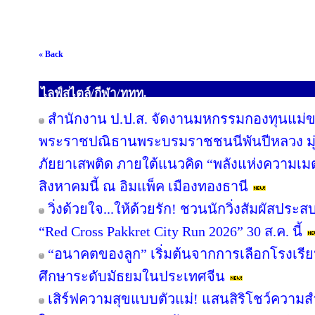
« Back
ไลฟ์สไตล์/กีฬา/ททท.
สำนักงาน ป.ป.ส. จัดงานมหกรรมกองทุนแม่ข
พระราชปณิธานพระบรมราชชนนีพันปีหลวง มุ่ง
ภัยยาเสพติด ภายใต้แนวคิด “พลังแห่งความเมต
สิงหาคมนี้ ณ อิมแพ็ค เมืองทองธานี
วิ่งด้วยใจ...ให้ด้วยรัก! ชวนนักวิ่งสัมผัสปร
“Red Cross Pakkret City Run 2026” 30 ส.ค. นี้
“อนาคตของลูก” เริ่มต้นจากการเลือกโรงเรียนที
ศึกษาระดับมัธยมในประเทศจีน
เสิร์ฟความสุขแบบตัวแม่! แสนสิริโชว์ความสำ