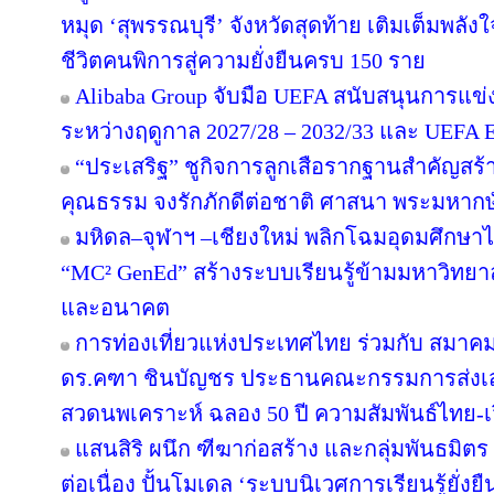
หมุด ‘สุพรรณบุรี’ จังหวัดสุดท้าย เติมเต็มพลัง
ชีวิตคนพิการสู่ความยั่งยืนครบ 150 ราย
Alibaba Group จับมือ UEFA สนับสนุนการแ
ระหว่างฤดูกาล 2027/28 – 2032/33 และ UEF
“ประเสริฐ” ชูกิจการลูกเสือรากฐานสำคัญสร้
คุณธรรม จงรักภักดีต่อชาติ ศาสนา พระมหากษั
มหิดล–จุฬาฯ –เชียงใหม่ พลิกโฉมอุดมศึกษาไทย
“MC² GenEd” สร้างระบบเรียนรู้ข้ามมหาวิทยา
และอนาคต
การท่องเที่ยวแห่งประเทศไทย ร่วมกับ สมาคมส
ดร.คฑา ชินบัญชร ประธานคณะกรรมการส่งเสร
สวดนพเคราะห์ ฉลอง 50 ปี ความสัมพันธ์ไทย-
แสนสิริ ผนึก ฑีฆาก่อสร้าง และกลุ่มพันธมิตร 
ต่อเนื่อง ปั้นโมเดล ‘ระบบนิเวศการเรียนรู้ยั่