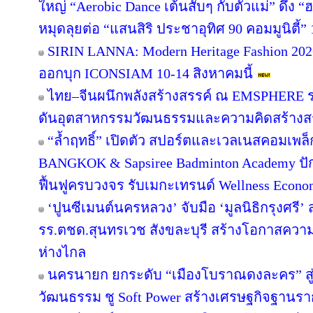
ใหญ่ “Aerobic Dance เต้นสับๆ กับตัวแม่” ดึง “
หมุดลุยต่อ “แสนสิริ ประชาอุทิศ 90 คอมมูนิตี้” 1
SIRIN LANNA: Modern Heritage Fashion 2
ออกบุก ICONSIAM 10-14 สิงหาคมนี้
ไทย–จีนผนึกพลังสร้างสรรค์ ณ EMSPHERE ร
ดันอุตสาหกรรมวัฒนธรรมและความคิดสร้างสรร
“ล้ำฤทธิ์” เปิดตัว สปอร์ตและเวลเนสคอมเพ
BANGKOK & Sapsiree Badminton Academy ปั
ฟื้นฟูครบวงจร รับเมกะเทรนด์ Wellness Econ
‘ปูนซีเมนต์นครหลวง’ จับมือ ‘มูลนิธิกรุงศรี’
รร.ตชด.สุนทรเวช สังขละบุรี สร้างโอกาสความเ
ห่างไกล
นครนายก ยกระดับ “เมืองโบราณดงละคร” สู่ห
วัฒนธรรม ชู Soft Power สร้างเศรษฐกิจฐานรา