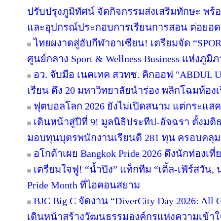
ปรับปรุงภูมิทัศน์ จัดกิจกรรมส่งเสริมทักษะ พร
และอุปกรณ์ประกอบการเรียนการสอน ต่อยอ
ไทยผงาดสู่ฮับกีฬาอาเซียน! เตรียมจัด “SPORT
ศูนย์กลาง Sport & Wellness Business แห่งภูมิ
อว. จับมือ เนคเทค สวทช. คิกออฟ "ABDUL Uni
เรียน ดึง 20 มหาวิทยาลัยนำร่อง พลิกโฉมห้องเร
ฟุตบอลโลก 2026 ยังไม่เปิดสนาม แต่กระแสคน
เดินหน้าสู่ปีที่ 9! มูลนิธิประทีป-อัจฉรา ตั้
มอบทุนบุตรพนักงานเรียนดี 281 ทุน ครอบคลุม
อโกด้าเผย Bangkok Pride 2026 ดึงนักท่องเที่ย
เตรียมใจฟู! “น้ำปิง” แท็กทีม “เติ้ล-เฟิร์สวัน
Pride Month ที่ไอคอนสยาม
BJC Big C จัดงาน “DiverCity Day 2026: All Ge
เดินหน้าสร้างวัฒนธรรมองค์กรแห่งความเข้าใจ 