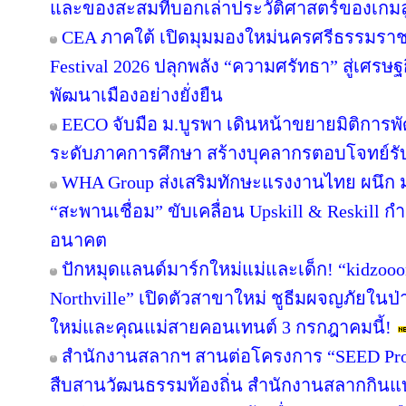
และของสะสมที่บอกเล่าประวัติศาสตร์ของเกมล
CEA ภาคใต้ เปิดมุมมองใหม่นครศรีธรรมราช
Festival 2026 ปลุกพลัง “ความศรัทธา” สู่เศรษฐ
พัฒนาเมืองอย่างยั่งยืน
EECO จับมือ ม.บูรพา เดินหน้าขยายมิติการ
ระดับภาคการศึกษา สร้างบุคลากรตอบโจทย์รับการ
WHA Group ส่งเสริมทักษะแรงงานไทย ผนึก ม.
“สะพานเชื่อม” ขับเคลื่อน Upskill & Reskill 
อนาคต
ปักหมุดแลนด์มาร์กใหม่แม่และเด็ก! “kidzooon
Northville” เปิดตัวสาขาใหม่ ชูธีมผจญภัยในป่
ใหม่และคุณแม่สายคอนเทนต์ 3 กรกฎาคมนี้!
สำนักงานสลากฯ สานต่อโครงการ “SEED Projec
สืบสานวัฒนธรรมท้องถิ่น สำนักงานสลากกินแบ่ง