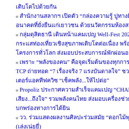
เติบโตไปด้วยกัน
สำนักงานสลากฯ เปิดตัว “กล่องความรู้ ปูทางฝัน”
อนาคตที่ยั่งยืนแก่เยาวชน ด้วยนวัตกรรมห้องส
กลุ่มดุสิตธานี เดินหน้าแคมเปญ Well-Fest 2026
กระแสท่องเที่ยวเชิงสุขภาพเติบโตต่อเนื่อง พร
โครงการทั่วโลก ส่งมอบประสบการณ์พักผ่อนอย
เพราะ “พลังของคน” คือจุดเริ่มต้นของทุกการไ
TCP ถ่ายทอด “7 เรื่องจริง 7 แรงบันดาลใจ” ช
เตอร์แอคทีฟควิซ “เช็คพลัง...ให้ไปต่อ”
Propoliz ประกาศความสำเร็จแคมเปญ “CHA
เสียง...ถึงใจ” รวมพลังคนไทย ส่งมอบเครื่องช่วย
บกพร่องทางการได้ยิน
วว. ร่วมแสดงผลงานศิลปะร่วมสมัย “ดอกไม้พุ
(เล่งเน่ยยี่)