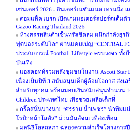
สี่นักกอล์ฟดาวรุ่งติวเข้มที่เกาหลีใต้ ผ่านโค
เซนเตอร์ 2026 - อินเตอร์เนชั่นแนล เทรนนิ่ง แ
คอมแพ็ค เบรก เปิดเกมมอเตอร์สปอร์ตเต็มตั
Gazoo Racing Thailand 2026
ห้างสรรพสินค้าเซ็นทรัลชิดลม ผนึกกำลังธุร
ฟุตบอลระดับโลก ผ่านแคมเปญ “CENTRAL F
ประสบการณ์ Football Lifestyle ครบวงจร ทั้ง
บันเทิง
แอสคอทท์รวมพลังชุมชนในงาน Ascott Star Re
เนื่องเป็นปีที่ 3 สนับสนุนเด็กผู้ด้อยโอกาส ส่ง
สำหรับทุกคน พร้อมมอบเงินสนับสนุนจำนวน 10
Children ประเทศไทย เพื่อช่วยเหลือเด็กที่
กรี๊ดสนั่นบางนา! “ศรราม น้ำเพชร” นำทีมแม
โรบิกหน้าโลตัส” ม่วนมันส์จนเวทีสะเทือน
มูลนิธิโอสถสภา ฉลองความสำเร็จโครงการปีท