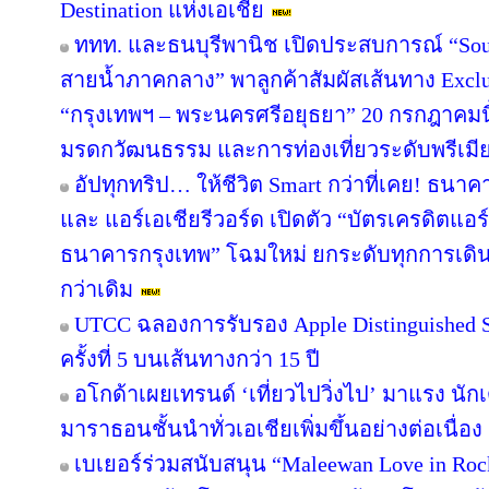
Destination แห่งเอเชีย
ททท. และธนบุรีพานิช เปิดประสบการณ์ “Soul
สายน้ำภาคกลาง” พาลูกค้าสัมผัสเส้นทาง Excl
“กรุงเทพฯ – พระนครศรีอยุธยา” 20 กรกฎาคมนี
มรดกวัฒนธรรม และการท่องเที่ยวระดับพรีเมี
อัปทุกทริป… ให้ชีวิต Smart กว่าที่เคย! ธนาค
และ แอร์เอเชียรีวอร์ด เปิดตัว “บัตรเครดิตแอร
ธนาคารกรุงเทพ” โฉมใหม่ ยกระดับทุกการเดินทา
กว่าเดิม
UTCC ฉลองการรับรอง Apple Distinguished Sc
ครั้งที่ 5 บนเส้นทางกว่า 15 ปี
อโกด้าเผยเทรนด์ ‘เที่ยวไปวิ่งไป’ มาแรง 
มาราธอนชั้นนำทั่วเอเชียเพิ่มขึ้นอย่างต่อเนื่อง
เบเยอร์ร่วมสนับสนุน “Maleewan Love in Rock