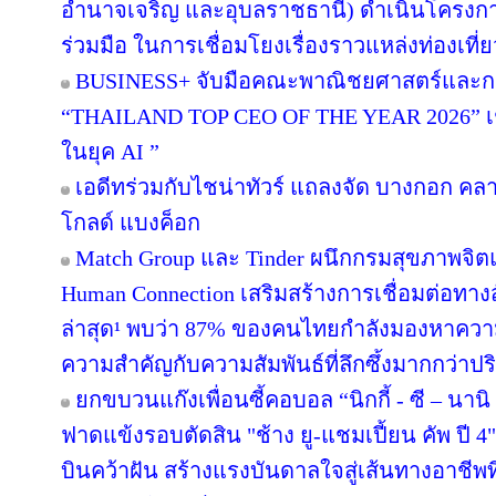
อำนาจเจริญ และอุบลราชธานี) ดำเนินโครง
ร่วมมือ ในการเชื่อมโยงเรื่องราวแหล่งท่องเที่
BUSINESS+ จับมือคณะพาณิชยศาสตร์และกา
“THAILAND TOP CEO OF THE YEAR 2026” เชิด
ในยุค AI ”
เอดีทร่วมกับไชน่าทัวร์ แถลงจัด บางกอก คลาสส
โกลด์ แบงค็อก
Match Group และ Tinder ผนึกกรมสุขภาพจิ
Human Connection เสริมสร้างการเชื่อมต่อ
ล่าสุด¹ พบว่า 87% ของคนไทยกำลังมองหาความส
ความสำคัญกับความสัมพันธ์ที่ลึกซึ้งมากกว่าป
ยกขบวนแก๊งเพื่อนซี้คอบอล “นิกกี้ - ซี – นานิ 
ฟาดแข้งรอบตัดสิน "ช้าง ยู-แชมเปี้ยน คัพ ปี
บินคว้าฝัน สร้างแรงบันดาลใจสู่เส้นทางอาชีพท