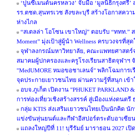
‘ปูนซีเมนต์นครหลวง’ จับมือ ‘มูลนิธิกรุงศรี’
รร.ตชด.สุนทรเวช สังขละบุรี สร้างโอกาสความเ
ห่างไกล
“สเตลล่า โอโซน เขาใหญ่” ตอบรับ “ททท.” ส
Moment” มุ่งเป้าสู่ผู้นำ Wellness ครบวงจรที่
จุฬาลงกรณ์มหาวิทยาลัย, คณะแพทยศาสตร์จ
สมาคมผู้ปกครองและครูโรงเรียนสาธิตจุฬาฯ จับม
"MedUMORE หมอขอชาเลนจ์" พลิกโฉมการเรียนร
จุดประกายเยาวชนไทย ผ่านความรู้ที่สนุก เข้า
อบจ.ภูเก็ต เปิดงาน "PHUKET PARKLAND &
การท่องเที่ยวเชิงสร้างสรรค์ สู่เมืองแห่งดนต
กลุ่ม KTIS ส่งเสริมเยาวชนไทยเป็นนักคิด นัก
แข่งขันหุ่นยนต์และกีฬาอีสปอร์ตระดับอาเซียน 
แถลงใหญ่ปีที่ 11! บุรีรัมย์ มาราธอน 2027 เปิ