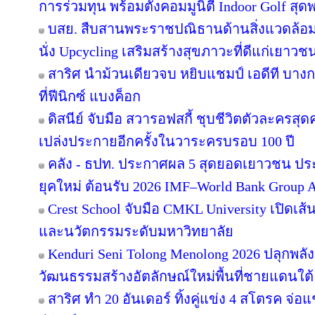
การร่วมทุน พร้อมตั้งคอมมูนิตี้ Indoor Golf สุด
บสย. สืบสานพระราชปณิธานด้านสิ่งแวดล้อม “
นั่ง Upcycling เสริมสร้างสุขภาวะที่ดีแก่เยาวช
สาริศ นำม้วนเดียวจบ หยิบแชมป์ เอดีที บาง
ที่ฟีนิกซ์ แบงค็อก
ดิสนีย์ จับมือ สวารอฟสกี้ ชุบชีวิตตัวละครสุดค
เปล่งประกายอีกครั้งในวาระครบรอบ 100 ปี
คลัง - ธปท. ประกาศผล 5 สุดยอดเยาวชน ปร
ยุคใหม่ ต้อนรับ 2026 IMF–World Bank Group 
Crest School จับมือ CMKL University เปิดเส้
และนวัตกรรมระดับมหาวิทยาลัย
Kenduri Seni Tolong Menolong 2026 ปลุกพลัง
วัฒนธรรมสร้างอัตลักษณ์ใหม่พื้นที่ชายแดนใต้ 
สาริศ ทำ 20 อันเดอร์ ทิ้งคู่แข่ง 4 สโตรค จ่