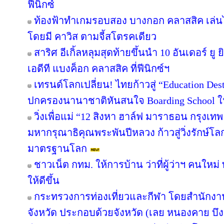
ฟีนิกซ์
ท้องฟ้าทำเกมรอบสอง บางกอก คลาสสิค เล่นไ
โดยมี คาวิส ตามจี้สโตรคเดียว
สาริศ อีเกิ้ลหลุมสุดท้ายขึ้นนำ 10 อันเดอร์ 
เอดีที แบงค็อก คลาสสิค ที่ฟีนิกซ์ฯ
เทรนด์โลกเปลี่ยน! ไทยก้าวสู่ “Education Dest
ปกครองนานาชาติหันสนใจ Boarding School ใน
วิ่งเพื่อแม่ “12 สิงหา ฮาล์ฟ มาราธอน กรุงเ
มหากรุณาธิคุณพระพันปีหลวง ก้าวสู่วิ่งรักษ์โ
มาตรฐานโลก
ชาวเน็ต กทม. ให้การบ้าน ว่าที่ผู้ว่าฯ คนให
ให้ดีขึ้น
กระทรวงการท่องเที่ยวและกีฬา โดยสำนักงานท
จังหวัด ประกอบด้วยจังหวัด (เลย หนองคาย 