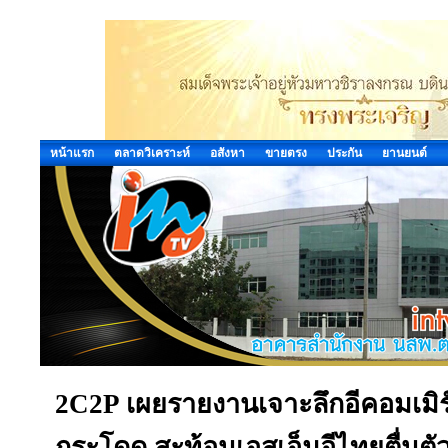
หน้าแรก
ตลาดวิเคราะห์
อสังหา
ขายตรง
ประกัน
ยานยนต์
2C2P เผยรายงานเจาะลึกอีคอมเมิร
กระโดด สะท้อนเอสเอ็มอีไทยตื่นตัว