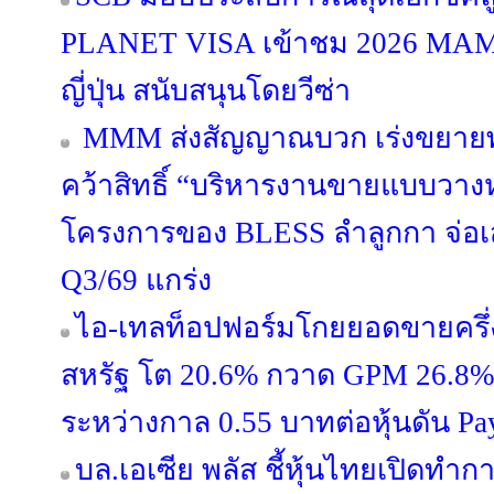
PLANET VISA เข้าชม 2026 MA
ญี่ปุ่น สนับสนุนโดยวีซ่า
MMM ส่งสัญญาณบวก เร่งขยายพอร
คว้าสิทธิ์ “บริหารงานขายแบบวางห
โครงการของ BLESS ลำลูกกา จ่อ
Q3/69 แกร่ง
ไอ-เทลท็อปฟอร์มโกยยอดขายครึ่ง
สหรัฐ โต 20.6% กวาด GPM 26.8% ผู
ระหว่างกาล 0.55 บาทต่อหุ้นดัน Pa
บล.เอเซีย พลัส ชี้หุ้นไทยเปิดท