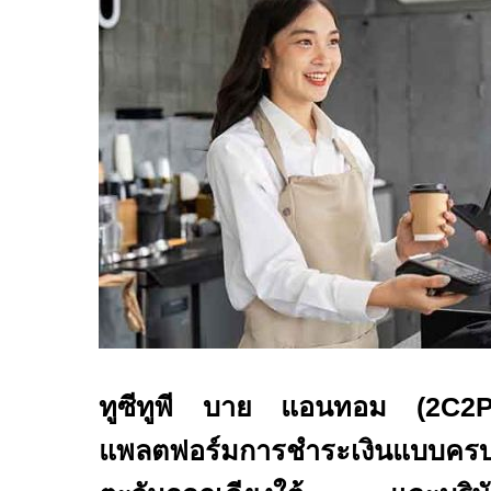
ทูซีทูพี บาย แอนทอม (
2C2
แพลตฟอร์มการชำระเงินแบบครบว