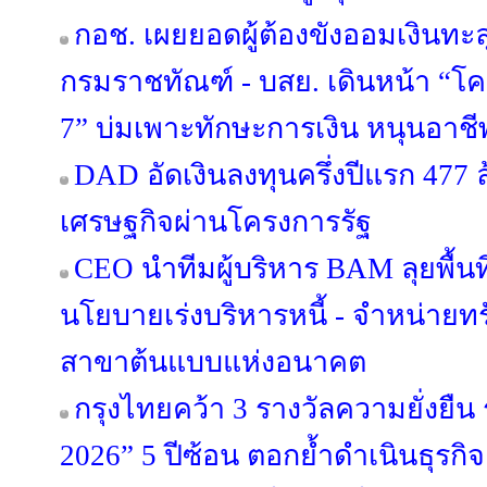
กอช. เผยยอดผู้ต้องขังออมเงินทะลุ
กรมราชทัณฑ์ - บสย. เดินหน้า “โครง
7” บ่มเพาะทักษะการเงิน หนุนอาชีพต
DAD อัดเงินลงทุนครึ่งปีแรก 477 
เศรษฐกิจผ่านโครงการรัฐ
CEO นำทีมผู้บริหาร BAM ลุยพื้นท
นโยบายเร่งบริหารหนี้ - จำหน่ายทรัพย
สาขาต้นแบบแห่งอนาคต
กรุงไทยคว้า 3 รางวัลความยั่งยืน
2026” 5 ปีซ้อน ตอกย้ำดำเนินธุร