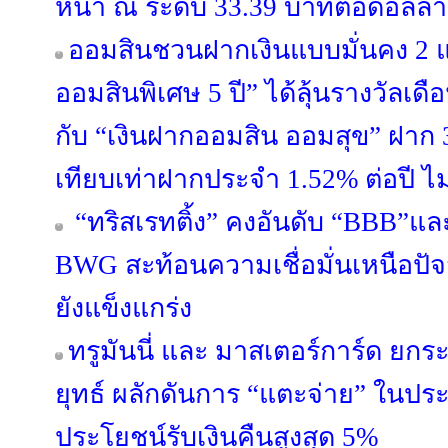
หน้า ณ ระดับ 33.39 บาทต่อดอลลา
ออมสินชวนฝากเงินแบบมั่นคง 2 
ออมสินพิเศษ 5 ปี” ได้ลุ้นรางวัลเ
กับ “เงินฝากออมสิน ออมสุข” ฝาก 3 
เทียบเท่าฝากประจำ 1.52% ต่อปี ไม
“ทริสเรทติ้ง” คงอันดับ “BBB”แล
BWG สะท้อนความเชื่อมั่นเหนือปั
ยังแข็งแกร่ง
ทรูมันนี่ และ มาสเตอร์การ์ด ยกร
ยุทธ์ ผลักดันการ “แตะจ่าย” ในป
ประโยชน์รับเงินคืนสูงสุด 5%