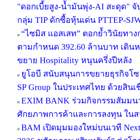
"ดอกเบี้ยสูง-น้ำมันพุ่ง-AI สะดุด"
กลุ่ม TIP ดักซื้อหุ้นเด่น PTTEP-
“ไซมิส แอสเสท” ตอกย้ำวินัยทางกา
ตามกำหนด 392.60 ล้านบาท เดินหน้
ขยาย Hospitality หนุนครึ่งปีหลัง
ยูโอบี สนับสนุนการขยายธุรกิจโซล
SP Group ในประเทศไทย ด้วยสินเชื
EXIM BANK ร่วมกิจกรรมสัมมนา
ศักยภาพการค้าและการลงทุน ในสา
BAM เปิดมุมมองใหม่บนเวที Next 