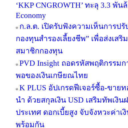
‘KKP CNGROWTH’ ทะลุ 3.3 พันล้
Economy
ก.ล.ต. เปิดรับฟังความเห็นการปรั
กองทุนสำรองเลี้ยงชีพ” เพื่อส่งเ
สมาชิกกองทุน
PVD Insight ถอดรหัสพฤติกรรม
พอของเงินเกษียณไทย
K PLUS อัปเกรดฟีเจอร์ซื้อ-ขายท
นำ ด้วยสกุลเงิน USD เสริมทัพเงิน
ประเทศ ดอกเบี้ยสูง จับจังหวะค่า
พร้อมกัน