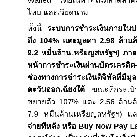
Wallet)
โดยเฉพาะในตลาดสำคัญ
ไทย และเวียดนาม
ทั้งนี้
ระบบการชำระเงินภายในป
ถึง
104%
แตะมูลค่า
2.98
ล้าน
9.2
หมื่นล้านเหรียญสหรัฐฯ) ภา
หน้าการชำระเงินผ่าน
บัตรเครดิ
ช่องทางการชำระเงินดิจิทัลที่มีมูลค
ตะวันออกเฉียงใต้
ขณะที่กระเป๋
ขยายตัว
107%
แตะ
2.56
ล้าน
7.9
หมื่นล้านเหรียญสหรัฐฯ) แ
จ่ายทีหลัง หรือ
Buy Now Pay L