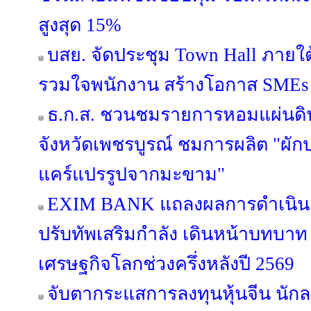
สูงสุด 15%
บสย. จัดประชุม Town Hall ภายใ
รวมใจพนักงาน สร้างโอกาส SMEs เข
ธ.ก.ส. ชวนชมรายการหอมแผ่นดิน 
จังหวัดเพชรบูรณ์ ชมการผลิต "ผั
แคร์แปรรูปจากมะขาม"
EXIM BANK แถลงผลการดำเนินง
ปรับทัพเสริมกำลัง เดินหน้าบทบาท E
เศรษฐกิจโลกช่วงครึ่งหลังปี 2569
จับตากระแสการลงทุนหุ้นจีน นักล