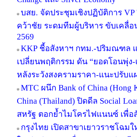
บสย. จัดประชุมเชิงปฏิบัติการ VP Tog
คว้าชัย ระดมทีมผู้บริหาร ขับเคลื
2569
KKP ชี้อสังหาฯ กทม.-ปริมณฑล แข่
เปลี่ยนพฤติกรรม ดัน “ยอดโอนพุ่ง-แ
หลังระวังสงครามราคา-แนะปรับแผน
MTC ผนึก Bank of China (Hong 
China (Thailand) ปิดดีล Social Lo
สหรัฐ ตอกย้ำไมโครไฟแนนซ์ เพื่
กรุงไทย เปิดสาขาเยาวราชโฉมใหม