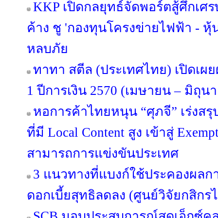
KKP เปิดกลยุทธ์จัดพอร์ตสู้ศึกเศรษ
ค้าง ชู 'กองทุนโครงข่ายไฟฟ้า - หุ้
หลบภัย
ทาทา สตีล (ประเทศไทย) เปิดเ
1 ปีการเงิน 2570 (เมษายน – มิถุน
หอการค้าไทยหนุน “ศุภจี” เร่งสร
ที่มี Local Content สูง เข้าสู่ Exe
สามารถการแข่งขันประเทศ
3 แนวทางที่แบงก์ใช้ประคองผลกา
ดอกเบี้ยสุทธิลดลง (ศูนย์วิจัยกสิกร
SCB มอบประสบการณ์สุดเอ็กซ์คลูซ