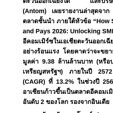
ตะวันออกเฉียงใต้ และบริษั
(
Antom)
เผยรายงานล่าสุดจา
ตลาดชั้นนำ ภายใต้หัวข้อ
“How S
and Pays 2026: Unlocking SME
อีคอมเมิร์ซในเอเชียตะวันออกเฉีย
อย่างร้อนแรง โดยคาดว่าจะขยาย
มูลค่า
9.38
ล้านล้านบาท (หร
เหรียญสหรัฐฯ) ภายในปี
25
(
CAGR)
ที่
13.2%
ในช่วงปี
25
อาเซียนก้าวขึ้นเป็นตลาดอีคอมเมิร์
อันดับ
2
ของโลก รองจากอินเดีย