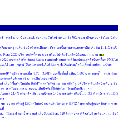
ทธ์การสร้าง ปกป้อง และส่งต่อความมั่งคั่งข้ามรุ่น กว่า 70% ของธุรกิจครอบครัวไทย ยังไม่
อนดี” พลิกมาตรฐานสินเชื่อจำนำทะเบียนรถ คิดดอกเบี้ยตามคะแนนเครดิต เริ่มต้น 11.11% ต่อปี
 Korat 2026 บริการแก้หนี้ครบวงจร พร้อมโปรโมชันทรัพย์มือสองมากมาย
st 2026 แชร์ผลสำเร็จ Smart Retiree ต่อยอดประสบการณ์วัยเกษียณสู่พลังขับเคลื่อน SME ไ
นุน AI แนะกลยุทธ์ "Stay Invested, Add Risk with Discipline" เน้นเพิ่มน้ำหนักผ่าน Core
ัลแสนสิริ” ชูอัตราดอกเบี้ย [3.70 – 3.80]% จองซื้อขั้นต่ำเพียง 1,000 บาท ตอกย้ำการเข้าถึงก
ป็นองค์กรเพื่อสังคม สร้างการเติบโตอย่างยั่งยืน
เร็จ “เริ่มต้นใหม่กับ BAM” และ “ทรัพย์มหาชน พลัส” สู่เวทีบริหารสินทรัพย์ระดับเอเชีย
ฒนาการตะวันออกกลาง-งบบจ. เป็นปัจจัยชี้ทิศหุ้นโลก-ไทยเดือนสิงหาคม
ฮทะลุ 21.4% พร้อมไฟเขียวจ่ายปันผล 0.40 บาทต่อหุ้น เพิ่มขึ้น 14.3% ด้านอัตราส่วน D/
ร่ง
่ 5 ขยายอาณาจักรสู่ EEC เตรียมเข้าลงทุนในโครงการ BFTZ 4 ยกระดับสู่กองทรัสต์รากฐาน
นี้
ond - Thailand ตอกย้ำความสำเร็จ Social Bond 129 ล้านดอลลาร์สิงคโปร์ สะท้อนความเชื่อมั