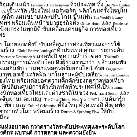
พร้อมเดินหน้า
ทั่วประเทศ ทั้ง
Landmark Transformation
The New Central
ี
เซ็นทรัล เชียงใหม่ แอร์พอร์ต พลิกโฉมครั้งใหญ่ใน
69,
ล ภูเก็ต แผนขยายและปรับโฉม ขึ้นแท่น
The World’s Luxury
งเทพฯ พร้อมเดินหน้าขยายธุรกิจทั้ง
และ
Office, Hotel,
Residence
็งแกร่งในทุกมิติ ขับเคลื่อนเศรษฐกิจ การท่องเที่ยว
ทย
โลกตลอดทั้งปี ขับเคลื่อนการท่องเที่ยวและการใช้
าสร้าง “
ทั่วประเทศ ผ่านการยกระดับ
Global Festive Landmark”
ตลอดทั้งปี ชูความสำเร็จของ “
Experience Destination
Thailand’s
างปรากฏการณ์ระดับโลก ดึงผู้ร่วมงานกว่า
ล้านคนทั่ว
15
ะแสอันดับ
บนทุกแพลตฟอร์มออนไลน์ ด้วย
1
Engagement
าทของเซ็นทรัลพัฒนาในฐานะผู้ขับเคลื่อน
Festival Economy
องไทย พร้อมต่อยอดความคึกคักของฤดูกาลท่องเที่ยว
ที่เปลี่ยนศูนย์การค้าเซ็นทรัลทั่วประเทศให้เป็น
”
Summer
ั้งนักท่องเที่ยวไทยและต่างชาติในช่วง
และ
Peak Travel Season
ษจีนผ่านแคมเปญ “
แลนด์มาร์ก
The Great Chinese New Year 2026”
น เที่ยว และ
ที่ยิ่งใหญ่ที่สุดแห่งปี ดึงดูดทั้ง
Cultural Celebration
ยวจากทั่วโลก พร้อมสร้าง
ให้กับ
Tourism & Spending Flow
ื่อง
์กรแห่งอนาคต กวาดรางวัลระดับประเทศและระดับโลก
ค์กร แบรนด์ การตลาด และความยั่งยืน