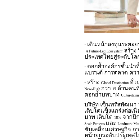
เดินหน้าลงทุนระยะย
•
‘
สร้าง
A Future-Led Ecosystem’
ประเทศไทยสู่ระดับโล
ตอกย้ำองค์กรชั้นนำท
•
แบรนด์ การตลาด ความ
สร้าง
ทั่
•
Global Destination
กว่า
ล้านคนทั
New-High
15
ตอกย้ำบทบาท
Culturetain
บริษัท เซ็นทรัลพัฒน
เติบโตแข็งแกร่งต่อเนื
บาท เติบโต
จากปีก่
18%
และ
Scale Projects
Landmark Mas
ขับเคลื่อนเศรษฐกิจ กา
หน้ายกระดับประเทศไทย