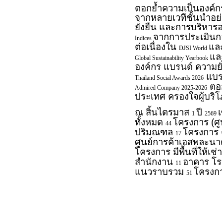
ตอกย้ำความเป็นองค์ก
จากหลายเวทีชั้นนำอย่
ยั่งยืน และการบริหา
จากการประเมินกล
Indices
ต่อเนื่องใน
แล
DJSI World
แล
Global Sustainability Yearbook
องค์กร แบรนด์ ความยั
แบรน
Thailand Social Awards 2026
ตอก
Admired Company 2025-2026
ประเทศ ครองใจผู้บริ
ณ สิ้นไตรมาส
ปี
1
2569
ทั้งหมด
โครงการ (ศู
44
ปริมณฑล
โครงการ 
17
ศูนย์การค้าเอสพละนาด
โครงการ มีพื้นที่ให้เช
สำนักงาน
อาคาร โ
11
แนวราบรวม
โครงก
51