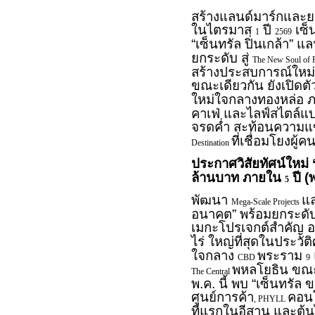
สร้างแลนด์มาร์กและย
ในไตรมาส
ปี
เซ็
1
2569
“เซ็นทรัล ปิ่นเกล้า” แ
ยกระดับ สู่
The New Soul of 
สร้างประสบการณ์ใหม่ท
ขณะเดียวกัน ยังเปิดตัว
ใหม่ใจกลางทองหล่อ ภ
คาเฟ่ และไลฟ์สไตล์แบร
จรดค่ำ สะท้อนความแ
ที่เชื่อมโยงผู้
Destination
ประกาศวิสัยทัศน์ใหม่ 
ล้านบาท ภายใน
ปี (
5
พัฒนา
แ
Mega-Scale Projects
อนาคต” พร้อมยกระดับ
เมกะโปรเจกต์สำคัญ อา
ไร่ ใหญ่ที่สุดในประวั
ใจกลาง
พระราม
CBD
9
พหลโยธิน ขณะเ
The Central
พ.ค. นี้ พบ “เซ็นทรั
ศูนย์การค้า
คอน
, PHYLL
ที่แรกในอีสาน และต