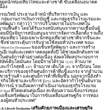
ึงดูดนักท่องเที่ยวไทยและต่างชาติ ขับเคลื่อนอนาคต
ื่อง
รณวิทย์ ประธานเจ้าหน้าที่บริหารการเงิน และ
 กลุ่มงานการเงินการบัญชี และกลุ่มธุรกิจโรงแรมและ
ัลพัฒนา กล่าวว่า “การบริโภคภายในประเทศใน
าณฟื้นตัว โดยได้รับแรงสนับสนุนจากความเชื่อมั่นผู้
น โดยมีปัจจัยการสนับสนุนจากการจัดการเลือกตั้ง รวมถึง
่องเที่ยว โดยเฉพาะนักท่องเที่ยวต่างชาติจากจีนและ
ต ซึ่งช่วยกระตุ้นการจับจ่ายใช้สอยทั่วประเทศ ขณะ
ของเซ็นทรัลพัฒนา และการสร้าง
ed Mixed-Use Development
านอีเวนต์และเทศกาลตลอดทั้งปี ได้ช่วยผลักดันทราฟ
นศูนย์การค้าอย่างต่อเนื่อง ส่งผลให้ผลประกอบการ
ษัทเติบโตมั่นคง โดยมีรายได้รวม
ล้านบาท
13,352
และกำไรสุทธิ
ล้านบาท เติบโต
จากปีก่อน โดย
4,971
18%
และบริการของธุรกิจศูนย์การค้าที่แข็งแกร่ง จากจำนวน
ายร้านค้า และศูนย์การค้าที่เพิ่มขึ้น นอกจากนี้ยังทำ
รกิจให้เช่าและบริการ (
และอัตรากำไรขั้นต้นรวม
62%)
วัติการณ์ รวมถึงผลการดำเนินงานของธุรกิจโรงแรม
ที่โดดเด่นต่อเนื่อง สะท้อนความแข็งแกร่งของ
O! Hotel
เซ็นทรัลพัฒนาในการขับเคลื่อนเศรษฐกิจ การท่อง
ของผู้คนทั่วประเทศ”
เสริมศักยภาพเมืองและเศรษฐกิจ
& Lifestyle Destination