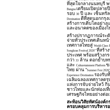
ที่สุดใจกลางนนทบุรี 
เตรียมเปิดปลายป
Bangna
รอบ
ปี และ เซ็นทรั
30
ดีที่สุดนอกกรุ
Destination
สร้างการเติบโตอย่างแข
และอนาคตของเมืองไ
สร้างปรากฏการณ์ระดับ
จ่ายทั่วประเทศเดินหน้
เทศกาลไทยสู่
World-Class 
ที่สร้
Songkran Festival 2026”
ประเทศ พร้อมสร้างกร
กว่า
ล้าน ตอกย้ำบทบ
33
และ
ข
Culturetainment Platform
ไทย ผ่าน “
Summer Fest 2026
รองรับท
Experience Destination
เฉลิมฉลองเทศกาลตรุ
แห่งการจับจ่ายไหว้ กิ
ชาวไทยและนักท่องเที่
เศรษฐกิจไทยอย่างต่อเน
สะท้อนวิสัยทัศน์องค
ครอบคลุมการบริหารอง