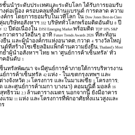
รชั้นนำระดับประเทศและระดับโลก ได้รับการยอมรับ
างต่อเนื่อง ครอบคลุมทั้งด้านแบรนด์ การตลาด ความ
รองค์กร โดยการยอมรับในเวทีโลก ใน
Dow Jones Best-in-Class
ุ่มบริษัทอสังหาฯ
บริษัททั่วโลกพร้อมติดอันดับ
ปี
332
8
ะ
ปีต่อเนื่องใน
พร้อมติด
12
DJSI Emerging Market
TOP 10% S&P
ะกวาดรางวัลอื่นๆ อาทิ
ที่สะท้อน
Future Trends Awards 2026
่งยืน และผู้นำองค์กรแห่งอนาคต
กวาด
รางวัลใหญ่
,
4
ด์ที่สร้างโซเชียลอิมแพ็กด้านความยั่งยืน
, Thailand’s Most
ย้ำผู้นำอสังหาฯ ไทย พา ‘ศูนย์การค้าเซ็นทรัล’ ทั่ว
โภคอันดับ
1
เซ็นทรัลพัฒนา จะมีศูนย์การค้าภายใต้การบริหารงาน
นย์การค้าเซ็นทรัล
แห่ง - ในเขตกรุงเทพฯ และ
42
ต่างจังหวัด
โครงการ และในมาเลเซีย
โครงการ
24
1
;
 และศูนย์การค้าเมกา บางนา) คอมมูนิตี้ มอลล์
16
่าสุทธิรวม
ล้านตารางเมตร นอกจากนี้ ยังมีอาคาร
2.3
รงแรม
แห่ง และโครงการที่พักอาศัยทั้งแนวสูงและ
11
าร