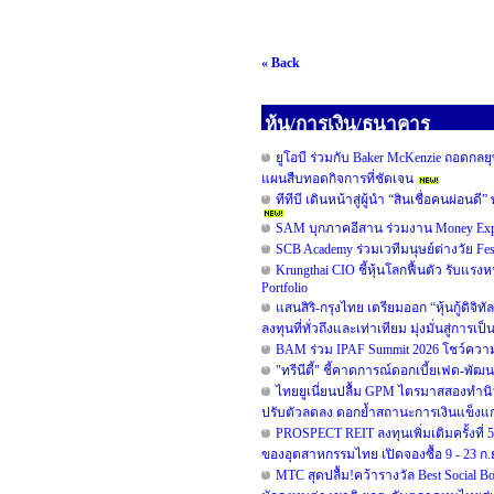
« Back
หุ้น/การเงิน/ธนาคาร
ยูโอบี ร่วมกับ Baker McKenzie ถอดกลยุ
แผนสืบทอดกิจการที่ชัดเจน
ทีทีบี เดินหน้าสู่ผู้นำ “สินเชื่อคนผ่
SAM บุกภาคอีสาน ร่วมงาน Money Expo
SCB Academy ร่วมเวทีมนุษย์ต่างวัย Fe
Krungthai CIO ชี้หุ้นโลกฟื้นตัว รับแรงห
Portfolio
แสนสิริ-กรุงไทย เตรียมออก “หุ้นกู้ดิจิท
ลงทุนที่ทั่วถึงและเท่าเทียม มุ่งมั่นสู่การเ
BAM ร่วม IPAF Summit 2026 โชว์ความสำ
"ทรีนีตี้" ชี้คาดการณ์ดอกเบี้ยเฟด-พั
ไทยยูเนี่ยนปลื้ม GPM ไตรมาสสองทำนิวไ
ปรับตัวลดลง ตอกย้ำสถานะการเงินแข็งแก
PROSPECT REIT ลงทุนเพิ่มเติมครั้งที
ของอุตสาหกรรมไทย เปิดจองซื้อ 9 - 23 ก.ย.
MTC สุดปลื้ม!คว้ารางวัล Best Social B