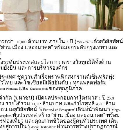
าวกว่า
ล้านบาท ภายใน
ปี (
ด้วยวิสัยทัศน์
110,000
5
2569-2573)
 “ย่าน เมือง และอนาคต” พร้อมยกระดับกรุงเทพฯ และ
ก
ั้งระดับประเทศและโลก กวาดรางวัลทุกมิติทั้งด้าน
ยั่งยืน และการบริหารองค์กร
วประเทศ ชูความสำเร็จทราฟฟิกสงกรานต์เซ็นทรัลพุ่ง
่วไทย และโซเซียลมีเดียอันดับ
ทุกแพลตฟอร์ม
1
และ
ของทุกภูมิภาค
ment Platform
Tourism Hub
า จำกัด (มหาชน) เปิดผลประกอบการไตรมาส
ปี
1
2569
่อง รายได้รวม
ล้านบาท และกำไรสุทธิ
ล้าน
13,352
4,971
อน เผยวิสัยทัศน์ ‘
เดินหน้าพัฒนา
A Future-Led Ecosystem’
Mega-
ทั่วประเทศ สร้าง “ย่าน เมือง และอนาคต” พร้อม
terplans
รท่องเที่ยว และคุณภาพชีวิตของผู้คนทั่วประเทศ เดิน
สู่การเป็น ‘
ผ่านการสร้างปรากฏการณ์
Global Destination’