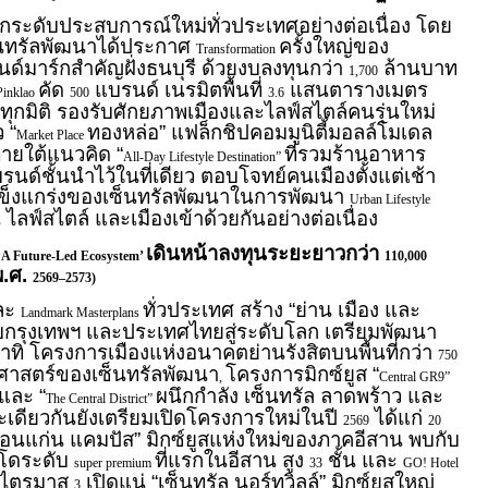
กระดับประสบการณ์ใหม่ทั่วประเทศอย่างต่อเนื่อง โดย
นทรัลพัฒนาได้ประกาศ
ครั้งใหญ่ของ
Transformation
ลนด์มาร์กสำคัญฝั่งธนบุรี ด้วยงบลงทุนกว่า
ล้านบาท
1,700
คัด
แบรนด์ เนรมิตพื้นที่
แสนตารางเมตร
Pinklao
500
3.6
ุกมิติ รองรับศักยภาพเมืองและไลฟ์สไตล์คนรุ่นใหม่
 “
ทองหล่อ” แฟล็กชิปคอมมูนิตี้มอลล์โมเดล
Market Place
ายใต้แนวคิด “
ที่รวมร้านอาหาร
All-Day Lifestyle Destination”
นด์ชั้นนำไว้ในที่เดียว ตอบโจทย์คนเมืองตั้งแต่เช้า
ข็งแกร่งของเซ็นทรัลพัฒนาในการพัฒนา
Urban Lifestyle
คน ไลฟ์สไตล์ และเมืองเข้าด้วยกันอย่างต่อเนื่อง
‘
เดินหน้าลงทุนระยะยาวกว่า
A Future-Led Ecosystem’
110,000
พ.ศ.
2569–2573)
ละ
ทั่วประเทศ สร้าง “ย่าน เมือง และ
Landmark Masterplans
กรุงเทพฯ และประเทศไทยสู่ระดับโลก เตรียมพัฒนา
ทิ โครงการเมืองแห่งอนาคตย่านรังสิตบนพื้นที่กว่า
750
ติศาสตร์ของเซ็นทรัลพัฒนา
โครงการมิกซ์ยูส “
,
Central GR9”
และ “
ผนึกกำลัง เซ็นทรัล ลาดพร้าว และ
The Central District”
ดียวกันยังเตรียมเปิดโครงการใหม่ในปี
ได้แก่
2569
20
ล ขอนแก่น แคมปัส” มิกซ์ยูสแห่งใหม่ของภาคอีสาน พบกับ
โดระดับ
ที่แรกในอีสาน สูง
ชั้น และ
super premium
33
GO! Hotel
้นไตรมาส
เปิดแน่ “เซ็นทรัล นอร์ทวิลล์” มิกซ์ยูสใหญ่
3