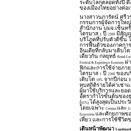
ระดับโลกตลอดทั้งปี ด
ของเมืองไทยอย่างต่อเน
นางสาวนภารัตน์ ศรีวร
กรรมการผู้จัดการใหญ่
สำนักงาน บมจ.เซ็นทร
ไตรมาส
ปี
มีสัญญ
1
2569
บริโภคที่ปรับตัวดีขึ้
การฟื้นตัวของภาคการท
อินเดียที่กลับมาเติบโ
เดียวกัน กลยุทธ์
Retail-L
ผ่
Festival & Experience Economy
ฟิกและการใช้จ่ายภายใ
ไตรมาส
ปี
ของบริ
1
2569
เติบโต
จากปีก่อน 
10%
ทุบสถิติรายได้ค่าเช่า
ผู้มาใช้บริการและยอดข
อัตรากำไรขั้นต้นของธุ
(
ได้สูงสุดเป็นประ
61%)
โดยเฉพาะ
และ
Centara
G
และศักยภาพของ
Ecosystem
เที่ยว และการใช้ชีวิต
เดินหน้าพัฒนา
Landmark 