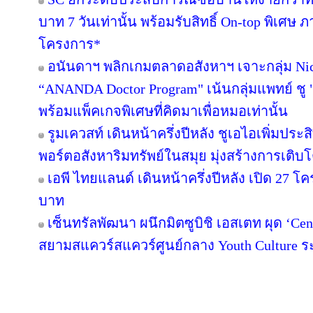
บาท 7 วันเท่านั้น พร้อมรับสิทธิ์ On-top พิเศษ
โครงการ*
อนันดาฯ พลิกเกมตลาดอสังหาฯ เจาะกลุ่ม Niche
“ANANDA Doctor Program" เน้นกลุ่มแพทย์ ชู 
พร้อมแพ็คเกจพิเศษที่คิดมาเพื่อหมอเท่านั้น
รูมเควสท์ เดินหน้าครึ่งปีหลัง ชูเอไอเพิ่มปร
พอร์ตอสังหาริมทรัพย์ในสมุย มุ่งสร้างการเ
เอพี ไทยแลนด์ เดินหน้าครึ่งปีหลัง เปิด 27 โ
บาท
เซ็นทรัลพัฒนา ผนึกมิตซูบิชิ เอสเตท ผุด ‘C
สยามสแควร์สแควร์ศูนย์กลาง Youth Culture ร