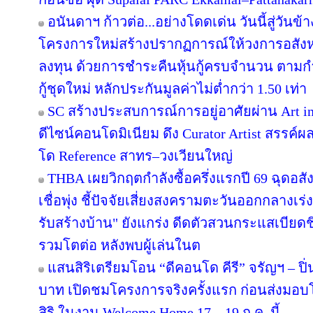
อนันดาฯ ก้าวต่อ...อย่างโดดเด่น วันนี้สู่วันข
โครงการใหม่สร้างปรากฏการณ์ให้วงการอสังห
ลงทุน ด้วยการชำระคืนหุ้นกู้ครบจำนวน ตาม
กู้ชุดใหม่ หลักประกันมูลค่าไม่ต่ำกว่า 1.50 เท่า
SC สร้างประสบการณ์การอยู่อาศัยผ่าน Art in
ดีไซน์คอนโดมิเนียม ดึง Curator Artist สรรค
โด Reference สาทร–วงเวียนใหญ่
THBA เผยวิกฤตกำลังซื้อครึ่งแรกปี 69 ฉุดอสั
เชื่อพุ่ง ชี้ปัจจัยเสี่ยงสงครามตะวันออกกลางเ
รับสร้างบ้าน" ยังแกร่ง ดีดตัวสวนกระแสเบียดชิ
รวมโตต่อ หลังพบผู้เล่นในต
แสนสิริเตรียมโอน “ดีคอนโด คีรี” จรัญฯ – ปิ่
บาท เปิดชมโครงการจริงครั้งแรก ก่อนส่ง
สิริ ในงาน Welcome Home 17 – 19 ก.ค. นี้