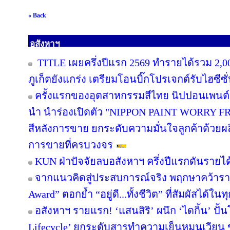
« Back
อสังหาฯ
TITLE เผยครึ่งปีแรก 2569 ทำรายได้รวม 2,0
ภูเก็ตยังแกร่ง เตรียมโอนบิ๊กโปรเจกต์รับไฮซีซ
ครั้งแรกของอุตสาหกรรมสีไทย นิปปอนเพนต์ผน
นำ นำร่องเปิดตัว "NIPPON PAINT WORRY F
สีหลังการขาย ยกระดับความมั่นใจลูกค้าด้วย
การขายที่ครบวงจร
KUN ฝ่าปัจจัยลบอสังหาฯ ครึ่งปีแรกดันรายไ
จากแนวคิดสู่ประสบการณ์จริง พฤกษาคว้ารางว
Award” ตอกย้ำ “อยู่ดี...ทั้งชีวิต” ที่สัมผัสได้ในท
อสังหาฯ รายแรก! ‘แสนสิริ’ ผนึก ‘ไดกิ้น’ ปั้
Lifecycle’ ยกระดับสารทำความเย็นหมุนเวียน ขั