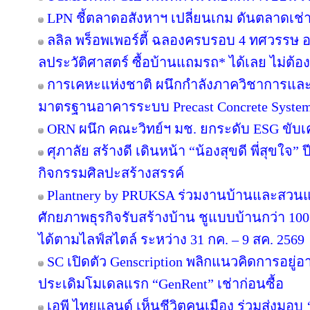
LPN ชี้ตลาดอสังหาฯ เปลี่ยนเกม ดันตลาดเช่า
ลลิล พร็อพเพอร์ตี้ ฉลองครบรอบ 4 ทศวรรษ อย
ลประวัติศาสตร์ ซื้อบ้านแถมรถ* ได้เลย ไม่ต้อง
การเคหะแห่งชาติ ผนึกกำลังภาควิชาการและ
มาตรฐานอาคารระบบ Precast Concrete Syste
ORN ผนึก คณะวิทย์ฯ มช. ยกระดับ ESG ขับเคล
ศุภาลัย สร้างดี เดินหน้า “น้องสุขดี พี่สุขใจ”
กิจกรรมศิลปะสร้างสรรค์
Plantnery by PRUKSA ร่วมงานบ้านและสวนแฟ
ศักยภาพธุรกิจรับสร้างบ้าน ชูแบบบ้านกว่า 100 
ได้ตามไลฟ์สไตล์ ระหว่าง 31 กค. – 9 สค. 2569
SC เปิดตัว Genscription พลิกแนวคิดการอยู่
ประเดิมโมเดลแรก “GenRent” เช่าก่อนซื้อ
เอพี ไทยแลนด์ เห็นชีวิตคนเมือง ร่วมส่งมอบ ‘เก