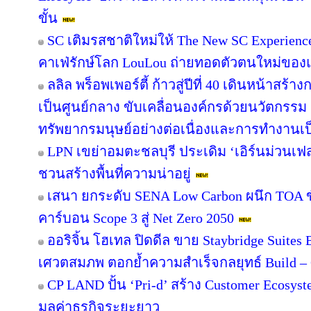
ขั้น
SC เติมรสชาติใหม่ให้ The New SC Experien
คาเฟ่รักษ์โลก LouLou ถ่ายทอดตัวตนใหม่ของแ
ลลิล พร็อพเพอร์ตี้ ก้าวสู่ปีที่ 40 เดินหน้าสร้า
เป็นศูนย์กลาง ขับเคลื่อนองค์กรด้วยนวัตกรร
ทรัพยากรมนุษย์อย่างต่อเนื่องและการทำงานเป
LPN เขย่าอมตะชลบุรี ประเดิม ‘เอิร์นม่วนเฟส’
ชวนสร้างพื้นที่ความน่าอยู่
เสนา ยกระดับ SENA Low Carbon ผนึก TOA ขั
คาร์บอน Scope 3 สู่ Net Zero 2050
ออริจิ้น โฮเทล ปิดดีล ขาย Staybridge Suite
เศวตสมภพ ตอกย้ำความสำเร็จกลยุทธ์ Build – O
CP LAND ปั้น ‘Pri-d’ สร้าง Customer Ecosys
มูลค่าธุรกิจระยะยาว