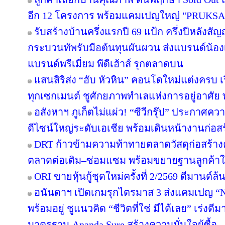
อีก 12 โครงการ พร้อมแคมเปญใหญ่ "PRUKS
รับสร้างบ้านครึ่งแรกปี 69 แป้ก ครึ่งปีหลังสัญ
กระบวนทัพรับมือต้นทุนผันผวน ส่งแบรนด์น้อง
แบรนด์พรีเมี่ยม พีดีเฮ้าส์ รุกตลาดบน
แสนสิริส่ง “ฮับ หัวหิน” คอนโดใหม่แต่งครบ เร
ทุกเซกเมนต์ ชูศักยภาพทำเลแห่งการอยู่อาศัย
อสังหาฯ ภูเก็ตไม่แผ่ว! “ซีวีกรุ๊ป” ประกาศค
ดีไซน์ใหญ่ระดับเอเชีย พร้อมเดินหน้างานก่อสร
DRT ก้าวข้ามความท้าทายตลาดวัสดุก่อสร้างครึ
ตลาดต่อเติม–ซ่อมแซม พร้อมขยายฐานลูกค้าใ
ORI ขายหุ้นกู้ชุดใหม่ครั้งที่ 2/2569 ดีมานด์ล
อนันดาฯ เปิดเกมรุกไตรมาส 3 ส่งแคมเปญ 
พร้อมอยู่ ชูแนวคิด “ชีวิตที่ใช่ มีได้เลย” เร่
มาตรฐาน Ananda Sure สร้างความมั่นใจผู้ซื้อ