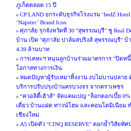
ภูเก็ตตลอด 15 ปี
CP LAND ยกระดับธุรกิจโรงแรม ‘bedZ Hotel’ ช
‘Napster’ Brand Icon
ศุภาลัย รุกจังหวัดที่ 30 "สุพรรณบุรี" ชู Rea
บ้าน เปิด "ศุภาลัย ปาล์มสปริงส์ สุพรรณบุรี" บ้า
4.39 ล้านบาท
การเคหะฯ หนุนลูกบ้านร่วมมาตรการ "ปิดหนี้ไ
โอกาสทางการเงิน
หมดปัญหาผู้รับเหมาทิ้งงาน งบไม่บานปลาย ด
บริการปรับปรุงบ้านครบวงจร จากตราเพชร
“ควอลิตี้เฮ้าส์” จัดแคมเปญ “ล็อกดอกเบี้ย 0
เดี่ยว บ้านแฝด ทาวน์โฮม และคอนโดมิเนียม 
เชียงใหม่
A5 เปิดตัว "CINQ RESERVE" ตอกย้ำวิสัยทัศน์