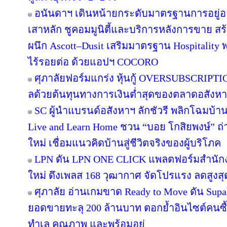
อนันดาฯ เดินหน้ายกระดับมาตรฐานการอยู่
เสาหลัก ชูคอมมูนิตี้และบริการหลังการขาย สร
ผนึก Ascott–Dusit เสริมมาตรฐาน Hospitalit
ไร้รอยต่อ ด้วยแอปฯ COCORO
ศุภาลัยฟอร์มแกร่ง หุ้นกู้ OVERSUBSCRIPTION
ลด้วยต้นทุนทางการเงินต่ำสุดของตลาดอสังห
SC ผู้นำแบรนด์อสังหาฯ ลักชัวรี พลิกโฉมบ้านเ
Live and Learn Home ชวน “บอย โกสิยพงษ์” ถ่า
ใหม่ เชื่อมแนวคิดบ้านสู่ชีวิตจริงของผู้บริโภค
LPN ดัน LPN ONE CLICK แพลตฟอร์มสำนักง
ใหม่ ดึงเพลส 168 วุฒากาศ จัดโปรแรง ลดสูงสุ
ศุภาลัย อ่านเกมขาด Ready to Move ดัน Supa
ยอดขายทะลุ 200 ล้านบาท ตอกย้ำอินไซต์คนซื้อย
ทำเล คุณภาพ และพร้อมอยู่