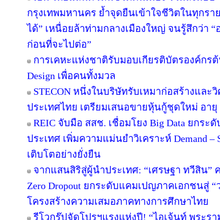
กรุงเทพมหานคร ย้ำจุดยืนเข้าใจชีวิตในทุกรายละเ
ได้” เหนื่อยล้าท่ามกลางเมืองใหญ่ จนรู้สึกว่า “อ
ก่อนที่จะไปต่อ”
การเคหะแห่งชาติรับมอบเกียรติบัตรองค์กรต้
Design เพื่อคนทั้งมวล
STECON หนึ่งในบริษัทรับเหมาก่อสร้างและ
ประเทศไทย เตรียมเสนอขายหุ้นกู้ชุดใหม่ อายุ 3
REIC จับมือ สสช. เชื่อมโยง Big Data ยกระด
ประเทศ เพิ่มความแม่นยำวิเคราะห์ Demand – S
เติบโตอย่างยั่งยืน
จากแสนสิริสู่ผู้นำประเทศ: “เศรษฐา ทวีสิน” ค
Zero Dropout ยกระดับแคมเปญภาคเอกชนสู่ “
โครงสร้างความเสมอภาคทางการศึกษาไทย
รีโวกรุ๊ปจัดโปรฯแรงแห่งปี! “ไอเจ้นท์ พระร