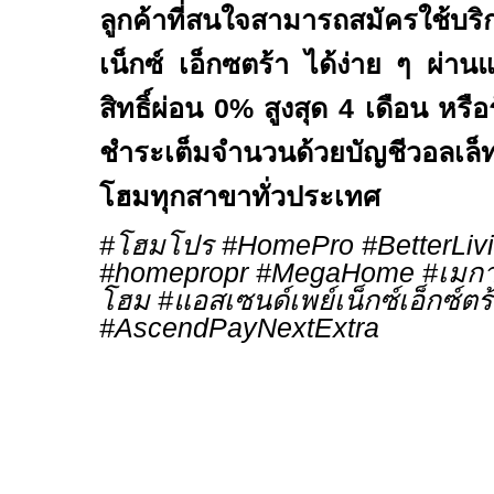
ลูกค้าที่สนใจสามารถสมัครใช้บ
เน็กซ์ เอ็กซตร้า ได้ง่าย ๆ ผ่านแ
สิทธิ์ผ่อน
0%
สูงสุด 4 เดือน หรือ
ชำระเต็มจำนวนด้วยบัญชีวอลเล
โฮมทุกสาขาทั่วประเทศ
#
โฮมโปร
#HomePro
#BetterLiv
#homepropr #MegaHome #
เมก
โฮม
#
แอสเซนด์เพย์เน็กซ์เอ็กซ์ตร
#
AscendPayNextExtra