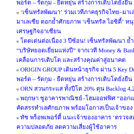
พอร์ต – รัดกุม - ยืดหยุ่น สร้างการเติบโตยั่งยืน
‘เซ็นทรัลพัฒนา’ ร่วมเวทีภาคธุรกิจไทย–มา
มาเลเซีย ตอกย้ำศักยภาพ ‘เซ็นทรัล ไอซิตี้’ 
เศรษฐกิจอาเซียน
โดดเด่นต่อเนื่อง 3 ปีซ้อน! เซ็นทรัลพัฒนา ย้
“บริษัทยอดเยี่ยมแห่งปี” จากเวที Money & Ban
เคลื่อนการเติบโต และสร้างคุณค่าสู่อนาคต
ORIGIN GROUP เดินหน้าธุรกิจ ผ่าน 5 Key Dr
พอร์ต – รัดกุม - ยืดหยุ่น สร้างการเติบโตยั่งยืน
ORN สวนกระแส ทั้งปีโต 20% ตุน Backlog 4,2
พฤกษา ชูอาคารพาณิชย์–โฮมออฟฟิศ “ออกแบบเพ
คัดสรรทำเลศักยภาพ พร้อมโอกาสเป็นเจ้าของ
ทัช พร็อพเพอร์ตี้ แนะเจ้าของอาคาร ‘ตรว
ความปลอดภัย ลดความเสี่ยงผู้ใช้อาคาร