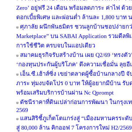
Zero’ อยู่ฟรี 24 เดือน พร้อมลดภาระ ค่าไฟ ด้ว
ดอกเบี้ยพิเศษ และผ่อนต่ำ ล้านละ 1,800 บาท 
ศุภาลัย ผนึกพันธมิตร ชวนลูกบ้านชอปง่ายกว่า
Marketplace” บน SABAI Application รวมดีลพิ
การใช้ชีวิต ครบจบในแอปเดียว
สมาคมธุรกิจรับสร้างบ้าน เผย Q2/69 ‘ทรงตัว
‘กองทุนประกันผู้บริโภค’ ดึงความเชื่อมั่น ลุยอ
เอ็น.ซี.เฮ้าส์ซิ่ง เขย่าตลาดผู้ซื้อบ้านกลางป
ภาระ ทุ่มงบจัดโปร 0 บาท ให้ผู้อยากมีบ้าน รับ
พร้อมเสริมบริการบ้านผ่าน Nc Qprompt
ดัชนีราคาที่ดินเปล่าก่อนการพัฒนา ในกรุงเ
2569
แสนสิริชี้ภูเก็ตโตแกร่งสู่ “เมืองมหานครระ
สู่ 80,000 ล้าน คิกออฟ 7 โครงการใหม่ H2/2569