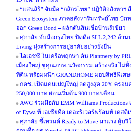
“แสนสิริ” จับมือ “กสิกรไทย” ปฏิวัติอสังหาฯ 
Green Ecosystem ภาคอสังหาริมทรัพย์ไทย ปักห
ออก Green Bond – ผลักดันสินเชื่อบ้านสีเขียว
ศุภาลัย จับมือกรุงไทย ปิดดีล SLL 2,242 ล้า
Living มุ่งสร้างการอยู่อาศัยอย่างยั่งยืน
ไอเอชซี ในเครือพฤกษา ดัน Plantnery by PRU
เมืองใหญ่ ชูคุณภาพ-นวัตกรรม-สร้างจริง ไม่ทิ
ที่ดิน พร้อมผนึก GRANDHOME มอบสิทธิพิเศษ
กคช. เปิดแคมเปญใหญ่ ลดสูงสุด 20% ครอบคล
250,000 บาท ผ่อนเริ่มต้น 900 บาท/เดือน
AWC ร่วมมือกับ EMM Williams Productions เต
of Eywa ที่ เอเชียทีค เดอะริเวอร์ฟร้อนท์ เดสติเ
ศุภาลัย ชี้เทรนด์ Ready to Move มาแรง ผู้บร
ก่อนซื้อ ผุด Supalai PARC Ekkamai–Pattanaka