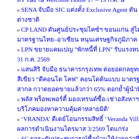
SENA จับมือ SIC แต่งตั้ง Exclusive Agent ดั
ต่างชาติ
CP LAND ดันศูนย์ประชุมไคซ์ฯ ขอนแก่น สู่ไม
มาตรฐานไทย–อาเซียน หนุนเศรษฐกิจภูมิภาค
LPN ขยายแคมเปญ "พักหนี้ที่ LPN" รับแรงหน
31 ก.ค. 2569
แสนสิริ จับมือ ธนาคารกรุงเทพ ต่อยอดกลยุทธ์คว
สีเขียว “ดีคอนโด โคฟ” คอนโดต้นแบบ มาตร
สากล กวาดยอดขายแล้วกว่า 65% ตอกย้ำผู้นำที่ไ
พลัส พร็อพเพอร์ตี้ มองเทรนด์ซื้อ-เช่าอสังหาฯ 
บริโภคมองหาความคุ้มค่าหลายมิติ’
‘VRANDA’ ดีเดย์โอนกรรมสิทธิ์ ‘Veranda Villas
ผลการดำเนินงานไตรมาส 3/2569 โตแกร่ง
SC ยกระดับประสบการณ์ซื้อบ้านให้ง่ายกว่าที