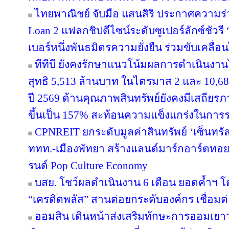
ไทยพาณิชย์ จับมือ แสนสิริ ประกาศความร่
Loan 2 แฟลกชิปดีไซน์ระดับซูเปอร์ลักซ์ชัวรี 
เบอร์หนึ่งพันธมิตรความยั่งยืน ร่วมขับเคลื่
ทีทีบี ยังคงรักษาแนวโน้มผลการดำเนินงา
สุทธิ 5,513 ล้านบาท ในไตรมาส 2 และ 10,6
ปี 2569 ด้านคุณภาพสินทรัพย์ยังคงมีเสถียรภาพ
ขึ้นเป็น 157% สะท้อนความแข็งแกร่งในการร
CPNREIT ยกระดับมูลค่าสินทรัพย์ ‘เซ็นทรั
ททท.-เมืองพัทยา สร้างแลนด์มาร์กอาร์ตทอ
รนด์ Pop Culture Economy
บสย. โชว์ผลดำเนินงาน 6 เดือน ยอดค้ำฯ โ
“เครดิตพลัส” สานต่อยกระดับองค์กร เชื่อมต่
ออมสิน เดินหน้าส่งเสริมทักษะการออมเยาวช