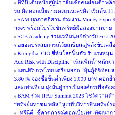
ทีทีบี เดินหน้าสู่ผู้นำ “สินเชื่อคนผ่อนดี”
รถ คิดดอกเบี้ยตามคะแนนเครดิต เริ่มต้น 11.
SAM บุกภาคอีสาน ร่วมงาน Money Expo Ko
วงจร พร้อมโปรโมชันทรัพย์มือสองมากมาย
SCB Academy ร่วมเวทีมนุษย์ต่างวัย Fest 20
ต่อยอดประสบการณ์วัยเกษียณสู่พลังขับเคลื
Krungthai CIO ชี้หุ้นโลกฟื้นตัว รับแรงหนุน
Add Risk with Discipline" เน้นเพิ่มน้ำหนักผ่
แสนสิริ-กรุงไทย เตรียมออก “หุ้นกู้ดิจิทัลแส
3.80]% จองซื้อขั้นต่ำเพียง 1,000 บาท ตอกย้ำ
และเท่าเทียม มุ่งมั่นสู่การเป็นองค์กรเพื่อสัง
BAM ร่วม IPAF Summit 2026 โชว์ความสำเร
“ทรัพย์มหาชน พลัส” สู่เวทีบริหารสินทรัพย์ระ
"ทรีนีตี้" ชี้คาดการณ์ดอกเบี้ยเฟด-พัฒนา