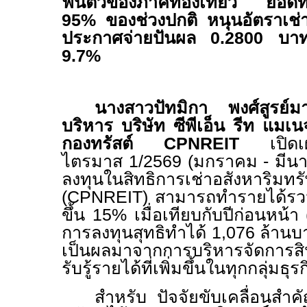
ฟื้นตัวของภาคท่องเที่ยว ยอดทราฟ
95% ของช่วงปกติ หนุนอัตราเช่า
ประกาศจ่ายปันผล 0.2800 บาทต
9.
7
%
นางสาวปัทมิกา พงศ์สูรย์ม
บริหาร บริษัท ซีพีเอ็น รีท แมเน
กองทรัสต์
CPNREIT
เปิด
ไตรมาส 1/256
9
(มกราคม - มีนาค
ลงทุนในสิทธิการเช่าอสังหาริมทร
(
CPNREIT
) สามารถทำรายได้ร
ขึ้น
15%
เมื่อเทียบกับปีก่อนหน้า 
การลงทุนสุทธิทำได้
1,076
ล้านบา
เป็นผลมาจากการบริหารจัดการสิน
รับรู้รายได้ที่เพิ่มขึ้นในทุกกลุ่มธุร
สำหรับ ปัจจัยขับเคลื่อนส