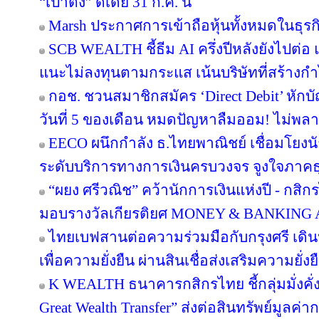
“เป๋าตัง” ดีเดย์ 31 ก.ค. นี้
Marsh ประกาศการเข้าถือหุ้นทั้งหมดในธุร
SCB WEALTH ชี้ธีม AI ครึ่งปีหลังยังไปต่อ 
แนะไม่ลงทุนตามกระแส เน้นบริษัทที่สร้าง
กอช. ชวนสมาชิกสมัคร ‘Direct Debit’ หักบัญ
วันที่ 5 ของเดือน หมดปัญหาลืมออม! ไม่พล
EECO ผนึกกำลัง ธ.ไทยพาณิชย์ เชื่อมโยงนั
ระดับบริการทางการเงินครบวงจร จูงใจภาคธุรกิ
“ผยง ศรีวณิช” คว้านักการเงินแห่งปี - กสิ
มอบรางวัลเกียรติยศ MONEY & BANKING
ไทยเบฟสานต่อความร่วมมือกับกรุงศรี เดินห
เพื่อความยั่งยืน ผ่านสินเชื่อส่งเสริมความยั่
K WEALTH ธนาคารกสิกรไทย ชี้กลุ่มมั่งคั่งส
Great Wealth Transfer” ส่งต่อสินทรัพย์มูลค่