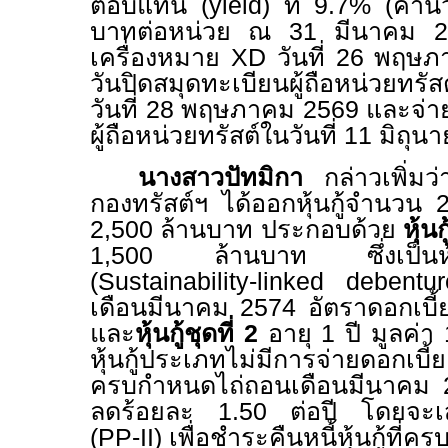
ตอบแทน (
yield)
ที่ 9.7
%
(คำนว
บาทต่อหน่วย ณ 31 มีนาคม 25
เครื่องหมาย
XD
วันที่
26
พฤษภ
วันปิดสมุดทะเบียนผู้ถือหน่วยทรัส
วันที่
28
พฤษภาคม 256
9
และจ่า
ผู้ถือหน่วยทรัสต์ในวันที่
11
มิถุน
นางสาวปัทมิกา
กล่าวเพิ่
กองทรัสต์ฯ ได้ออกหุ้นกู้จำนวน 
2,500 ล้านบาท ประกอบด้วย
หุ้นก
1,500 ล้านบาท ซึ่งเป็นหุ้นกู
(
Sustainability-linked debent
เดือนมีนาคม 2574 อัตราดอกเบี้ยค
และ
หุ้นกู้ชุดที่
2
อายุ 1 ปี มูลค่า
หุ้นกู้ประเภทไม่มีการจ่ายดอกเบี้ย
ครบกำหนดไถ่ถอนเดือนมีนาคม 25
ลดร้อยละ 1.50 ต่อปี โดยจะเส
(
PP-II)
เพื่อชำระคืนหนี้หุ้นกู้ที่