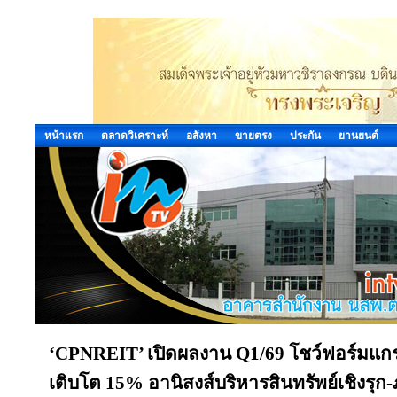
หน้าแรก
ตลาดวิเคราะห์
อสังหา
ขายตรง
ประกัน
ยานยนต์
‘CPNREIT’ เปิดผลงาน Q1/69 โชว์ฟอร์มแกร่
เติบโต 15% อานิสงส์บริหารสินทรัพย์เชิงรุก