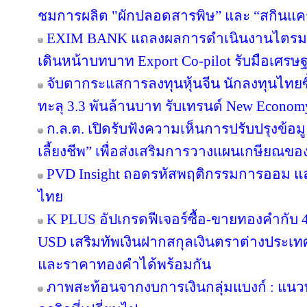
ชมการผลิต "ผักปลอดสารพิษ” และ “สกินแ
EXIM BANK แถลงผลการดำเนินงานไตรมาส 2
เดินหน้าบทบาท Export Co-pilot รับมือเศรษฐ
จับตากระแสการลงทุนหุ้นจีน นักลงทุนไท
ทะลุ 3.3 พันล้านบาท รับเทรนด์ New Econom
ก.ล.ต. เปิดรับฟังความเห็นการปรับปรุงข้อ
เลี้ยงชีพ” เพื่อส่งเสริมการวางแผนเกษียณข
PVD Insight ถอดรหัสพฤติกรรมการออม แ
ไทย
K PLUS อัปเกรดฟีเจอร์ซื้อ-ขายทองคำกับ 4
USD เสริมทัพเงินฝากสกุลเงินตราต่างประเทศ 
และราคาทองคำได้พร้อมกัน
ภาพสะท้อนจากงบการเงินกลุ่มแบงก์ : แน