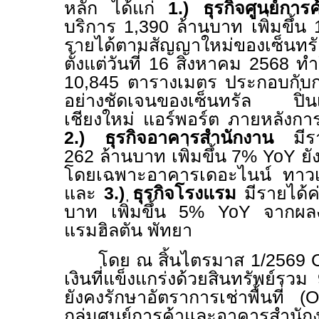
หลัก ได้แก่
1.
) ธุรกิจศูนย์การค
บริการ 1
,
390 ล้านบาท เพิ่มขึ้น
รายได้ตามสัญญาใหม่ของเซ็นทรั
ตั้งแต่วันที่ 16 สิงหาคม 2568 ทำให้
10
,
845 ตารางเมตร ประกอบกับการรั
อย่างชัดเจนของเซ็นทรัล ปิ่
เชียงใหม่ แอร์พอร์ต ภายหลังการปร
2.)
ธุรกิจอาคารสำนักงาน
มีราย
262
ล้านบาท เพิ่มขึ้น
7% YoY
ยั
โดยเฉพาะอาคารเดอะไนน์ ทาวเวอร์ส
และ
3.)
ธุรกิจโรงแรม
มีรายได้
บาท เพิ่มขึ้น 5
% YoY
จากผลง
แรมฮิลตัน พัทยา
โดย ณ สิ้นไตรมาส
1/2569
เงินที่แข็งแกร่งด้วยสินทรัพย์รวม
ยังคงรักษาอัตราการเช่าพื้นที่ (
O
กลุ่มศูนย์การค้าและอาคารสำนักง