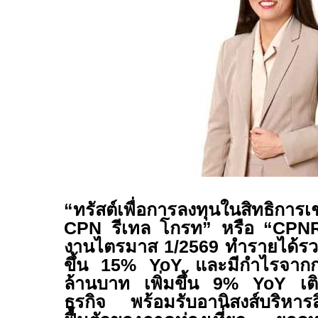
“ทรัสต์เพื่อการลงทุนในสิทธิการเช
CPN
รีเทล โกรท” หรือ “
CPNR
งานไตรมาส
1/
256
9
ทำรายได้รว
ขึ้น 15%
YoY
และมีกำไรจากก
ล้านบาท เพิ่มขึ้น
9% YoY
เต
ธุรกิจ พร้อมรับอานิสงส์บริหารส