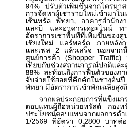
94% ปรับตัวเพิ่มขึ้นจากไตรมาส
การจัดหาผู้เช่ารายใหม่เข้าม
เซ็นทรัล พัทยา
,
อาคารสำนักงานป
และบี และอาคารเดอะไนน์ ทาว
อัตราการเช่าพื้นทื่ที่เพิ่มขึ้นของศ
เชียงใหม่ แอร์พอร์ต ภายหลังกา
และเฟส
2
แล้วเสร็จ นอกจากนี
ศูนย์การค้า (
Shopper Traffic)
เทียบกับช่วงสถานการณ์ปกติแล
88% สะท้อนถึงการฟื้นตัวของภา
จับจ่ายใช้สอยที่คึกคักในช่วงต
พัทยา มีอัตราการเข้าพักเฉลี่ยสูง
จากผลประกอบการที่แข็งแกร่
ตอบแทนผู้ถือหน่วยทรัสต์ กองทร
ประโยชน์ตอบแทนจากผลการดํา
1
/256
9
ที่อัตรา
0.2800
บาทต่อ