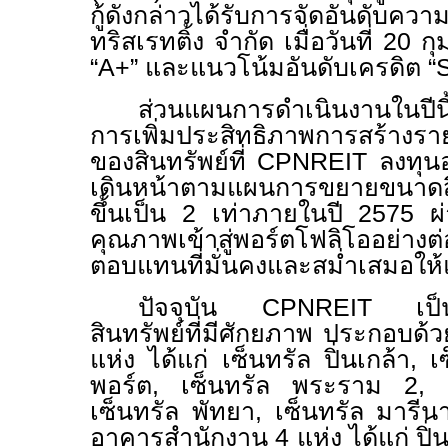
กู้ดังกล่าวได้รับการจัดอันดับควา
ทริสเรทติ้ง จำกัด เมื่อวันที่ 20 ก
“
A+”
และแนวโน้มอันดับเครดิต “
S
ส่วนแผนการดำเนินงานในปี
การเพิ่มประสิทธิภาพการสร้างร
ของสินทรัพย์ที่
CPNREIT
ลงทุนอ
เดินหน้าตามแผนการขยายขนาดสินท
ขึ้นเป็น 2 เท่าภายในปี
2575
ผ่
คุณภาพเข้าสู่พอร์ตโฟลิโออย่างต
ตอบแทนที่มั่นคงและสม่ำเสมอให้แก
ปัจจุบัน
CPNREIT
เป
สินทรัพย์ที่มีศักยภาพ ประกอบด
แห่ง ได้แก่ เซ็นทรัล ปิ่นเกล้า
,
เ
พอร์ต
,
เซ็นทรัล พระราม
2,
เซ็นทรัล พัทยา
,
เซ็นทรัล มารีน
อาคารสำนักงาน 4 แห่ง ได้แก่ ปิ่