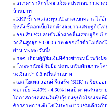
ธนาคารกสิกรไทย แจ้งผลประกอบการงวดครึ่
ล้านบาท
KKP ชี้กระแสลงทุน AI อาจแบกตลาดได้อีกแค่ 
ปีหลัง ชี้ดอกเบี้ยโลกค้างสูงยาว-เศรษฐกิจไ
ออมสิน ช่วยคนตัวเล็กฝ่าคลื่นเศรษฐกิจ เปิด
วงเงินสูงสุด 50,000 บาท ดอกเบี้ยต่ำ ไม่ต้อ
ผ่าน MyMo วันนี้!
กยศ. เตือนผู้กู้ยืมเงินที่ค้างชำระหนี้ ระว
ไทยพาณิชย์ จับมือ ปตท. เสริมศักยภาพโครงส
วงเงินกว่า 6.8 หมื่นล้านบาท
เอส โฮเทล แอนด์ รีสอร์ท (SHR) เตรียมออกหุ้
ดอกเบี้ย [4.40% - 4.60%] ต่อปี คาดเสนอขาย
โอกาสการลงทุนในหุ้นกู้ของธุรกิจโรงแรมที่ม
ศักยภาพการเติบโตในระยะยาว เช่นเดียวกับหุ