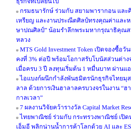
ธุรกิจที่เปลี่ยนไป
กรมธนารักษ์ ร่วมกับ สยามพารากอน และศ
เหรียญ และงานประณีตศิลป์ทรงคุณค่าและหา
ษาปณศิลป์” น้อมรำลึกพระมหากรุณาธิคุณส
หลวง
MTS Gold Investment Token เปิดจองซื้อว
คงที่ 3% ต่อปี พร้อมโอกาสรับโบนัสส่วนต
เมื่อครบ 3 ปี ลงทุนเริ่มต้น 1 หมื่นบาท ผ่าน
ไอแบงก์ผนึกกำลังพันธมิตรนักธุรกิจไทยมุส
ลาล ด้วยการเงินฮาลาลครบวงจรในงาน “ฮา
กาลเวลา”
7 ผลงานวิจัยคว้ารางวัล Capital Market Res
ไทยพาณิชย์ ร่วมกับ กระทรวงพาณิชย์ เปิดห
เอ็มอี พลิกน่านน้ำการค้าโลกด้วย AI และ E