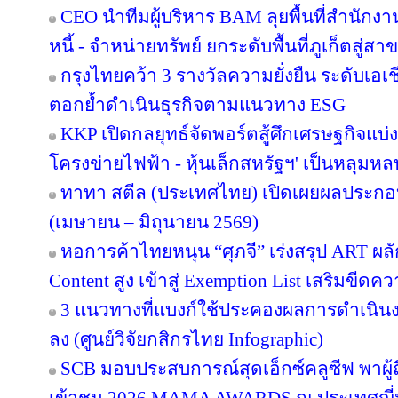
CEO นำทีมผู้บริหาร BAM ลุยพื้นที่สำนักง
หนี้ - จำหน่ายทรัพย์ ยกระดับพื้นที่ภูเก็ตส
กรุงไทยคว้า 3 รางวัลความยั่งยืน ระดับเอเ
ตอกย้ำดำเนินธุรกิจตามแนวทาง ESG
KKP เปิดกลยุทธ์จัดพอร์ตสู้ศึกเศรษฐกิจแบ่งข
โครงข่ายไฟฟ้า - หุ้นเล็กสหรัฐฯ' เป็นหลุมหล
ทาทา สตีล (ประเทศไทย) เปิดเผยผลประกอ
(เมษายน – มิถุนายน 2569)
หอการค้าไทยหนุน “ศุภจี” เร่งสรุป ART ผลัก
Content สูง เข้าสู่ Exemption List เสริมข
3 แนวทางที่แบงก์ใช้ประคองผลการดำเนินงา
ลง (ศูนย์วิจัยกสิกรไทย Infographic)
SCB มอบประสบการณ์สุดเอ็กซ์คลูซีฟ พาผู