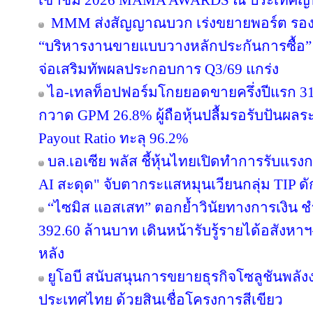
เข้าชม 2026 MAMA AWARDS ณ ประเทศญี่ปุ่
MMM ส่งสัญญาณบวก เร่งขยายพอร์ต รองรับอ
“บริหารงานขายแบบวางหลักประกันการซื้อ
จ่อเสริมทัพผลประกอบการ Q3/69 แกร่ง
ไอ-เทลท็อปฟอร์มโกยยอดขายครึ่งปีแรก 31
กวาด GPM 26.8% ผู้ถือหุ้นปลื้มรอรับปันผลร
Payout Ratio ทะลุ 96.2%
บล.เอเซีย พลัส ชี้หุ้นไทยเปิดทำการรับแรงก
AI สะดุด" จับตากระแสหมุนเวียนกลุ่ม TIP ด
“ไซมิส แอสเสท” ตอกย้ำวินัยทางการเงิน 
392.60 ล้านบาท เดินหน้ารับรู้รายได้อสังหาฯ–
หลัง
ยูโอบี สนับสนุนการขยายธุรกิจโซลูชันพลัง
ประเทศไทย ด้วยสินเชื่อโครงการสีเขียว