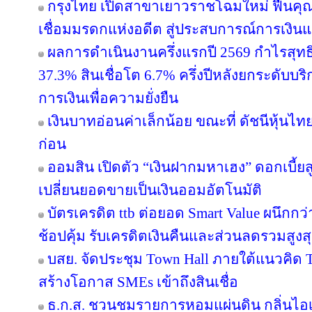
กรุงไทย เปิดสาขาเยาวราชโฉมใหม่ ฟื้นคุ
เชื่อมมรดกแห่งอดีต สู่ประสบการณ์การเงิ
ผลการดำเนินงานครึ่งแรกปี 2569 กำไรสุทธิ
37.3% สินเชื่อโต 6.7% ครึ่งปีหลังยกระดับบริ
การเงินเพื่อความยั่งยืน
เงินบาทอ่อนค่าเล็กน้อย ขณะที่ ดัชนีหุ้นไท
ก่อน
ออมสิน เปิดตัว “เงินฝากมหาเฮง” ดอกเบี้ยส
เปลี่ยนยอดขายเป็นเงินออมอัตโนมัติ
บัตรเครดิต ttb ต่อยอด Smart Value ผนึกกว
ช้อปคุ้ม รับเครดิตเงินคืนและส่วนลดรวมสูง
บสย. จัดประชุม Town Hall ภายใต้แนวคิด
สร้างโอกาส SMEs เข้าถึงสินเชื่อ
ธ.ก.ส. ชวนชมรายการหอมแผ่นดิน กลิ่นไอเ