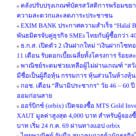
คลังปรับปรุงเกณฑ์บัตรสวัสดิการพร้อมขย
ความสะดวกและลดภาระประชาชน
EXIM BANK ประกาศความสำเร็จ “Halal Bri
พันธมิตรจับคู่ธุรกิจ SMEs ไทยกับผู้ซื้อกว่า 
ธ.ก.ส. เปิดตัว 2 เงินฝากใหม่ “เงินฝากไซ
11 เดือน รับดอกเบี้ยเฉลี่ยทั้งโครงการ ร้อยละ
พาณิชย์ระดมช่วยเหลือผู้ไม่ผ่านเกณฑ์ “สวั
มีชื่อเป็นผู้ถือหุ้น กรรมการ หุ้นส่วนในห้างหุ้
กอช. เตือน “สึนามิประชากร” วัย 46 – 60 ปี 
ออมก่อนสาย
ออร์บิกซ์ (orbix) เปิดจองซื้อ MTS Gold In
XAUT มูลค่าสูงสุด 4,000 บาท สำหรับผู้จองซ
บาท เริ่ม 24 ก.ค. 69 ผ่านทางแอป orbix
ไทยพาณิชย์ จับมือ สมาคมการค้านักธุรกิจไ