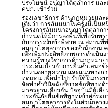
ประโยชน์ อนุญาโตตุลาการ และเจ
คปภ. เข้าร่วม
รองเลขาธิการ ด้านกฎหมายและตร
เติมว่า การสัมมนาในครั้งนี้เป็นห
โครงการสัมมนาอนุญาโตตุลากา
กำหนดให้มีการลงพื้นที่เพื่อรับท
กับการระงับข้อพิพาท ณ สถานที่
อนุญาโตตุลาการของสำนักงาน คป
เพื่อเพิ่มประสิทธิภาพการดำเนิน
ความรู้ทางวิชาการด้านกฎหมาย
ประเด็นเกี่ยวกับการยื่นคำเสนอข
กำหนดอายุความ และแนวทางการ
ทดแทน เพื่อนำไปปรับใช้ในกระ
จัดทำคำวินิจฉัยชี้ขาดข้อพิพาทด้
มาตรฐานเดียวกัน ปัจจุบันมีผู้เส
ประกันภัยยื่นข้อพิพาทเข้าสู่กระ
อนุญาโตตุลาการทั้งในส่วนกลางแ