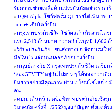
พร้อมประสานบริษัทประกันภัย เยียวยาผู้บาดเจ
รับความช่วยเหลือด้านประกันภัยอย่างรวดเร
TQM Alpha โชว์ฟอร์ม Q1 รายได้เพิ่ม 4% เ
Jump+ เติบโตยั่งยืน
กรุงเทพประกันชีวิต โชว์ผลดำเนินงานไตรมาส
แรก 2,513 ล้านบาท กวาดกำไรสุทธิ 1,606 ล
วิริยะประกันภัย - ขนส่งทางบก จัดอบรมใบขับขี
มือใหม่ มุ่งสู่ถนนปลอดภัยอย่างยั่งยืน
มนุษย์ต่างวัย X กรุงเทพประกันชีวิต เตรียม
‘ลองGEVITY อยู่กันไปยาว ๆ ให้จอยกว่าเด
ยืนยาวอย่างมีคุณภาพ ผ่าน 7 โซนไฮไลต์ 4 มิต
คน
คปภ. เดินหน้าลดข้อพิพาทประกันภัยเชิงรุก 
วินาศภัย ครั้งที่ 1/2569 มุ่งแก้ปัญหาตั้งแ