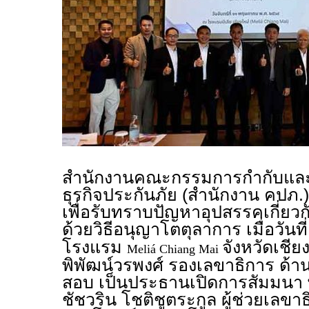
สำนักงานคณะกรรมการกำกับและ
ธุรกิจประกันภัย (สำนักงาน คปภ
เพื่อรับทราบปัญหาอุปสรรคเกี่ยว
ด้วยวิธีอนุญาโตตุลาการ เมื่อวันที
โรงแรม
จังหวัดเชี
Meliá Chiang Mai
พิพัฒน์วรพงศ์ รองเลขาธิการ ด
สอบ เป็นประธานเปิดการสัมมนา 
ชัชวริน โชติชูตระกูล ผู้ช่วยเลขา