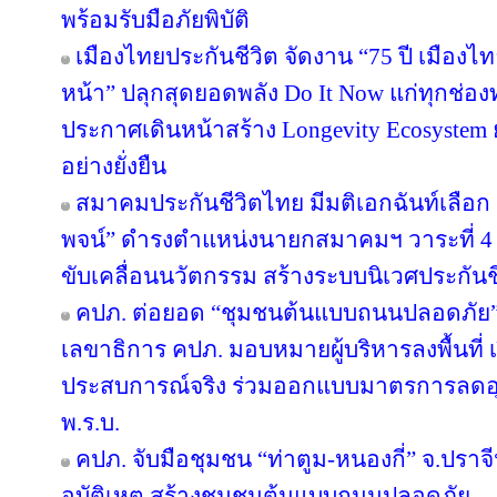
พร้อมรับมือภัยพิบัติ
เมืองไทยประกันชีวิต จัดงาน “75 ปี เมืองไ
หน้า” ปลุกสุดยอดพลัง Do It Now แก่ทุกช่อ
ประกาศเดินหน้าสร้าง Longevity Ecosyste
อย่างยั่งยืน
สมาคมประกันชีวิตไทย มีมติเอกฉันท์เลือก “
พจน์” ดำรงตำแหน่งนายกสมาคมฯ วาระที่ 4 ชู
ขับเคลื่อนนวัตกรรม สร้างระบบนิเวศประกันชีว
คปภ. ต่อยอด “ชุมชนต้นแบบถนนปลอดภัย” จ
เลขาธิการ คปภ. มอบหมายผู้บริหารลงพื้นที่ เป
ประสบการณ์จริง ร่วมออกแบบมาตรการลดอุบัต
พ.ร.บ.
คปภ. จับมือชุมชน “ท่าตูม-หนองกี่” จ.ปราจีน
อุบัติเหตุ สร้างชุมชนต้นแบบถนนปลอดภัย