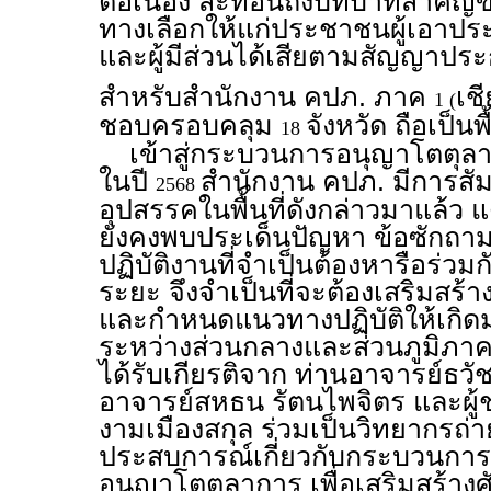
ต่อเนื่อง สะท้อนถึงบทบาทสำคัญ
ทางเลือกให้แก่ประชาชนผู้เอาประก
และผู้มีส่วนได้เสียตามสัญญาประ
สำหรับสำนักงาน คปภ. ภาค
เชี
1 (
ชอบครอบคลุม
จังหวัด ถือเป็นพื
18
เข้าสู่กระบวนการอนุญาโตตุลาก
ในปี
สำนักงาน คปภ. มีการสั
2568
อุปสรรคในพื้นที่ดังกล่าวมาแล้ว
ยังคงพบประเด็นปัญหา ข้อซักถ
ปฏิบัติงานที่จำเป็นต้องหารือร่วมก
ระยะ จึงจำเป็นที่จะต้องเสริมสร้
และกำหนดแนวทางปฏิบัติให้เกิด
ระหว่างส่วนกลางและส่วนภูมิภาคอ
ได้รับเกียรติจาก ท่านอาจารย์ธวั
อาจารย์สหธน รัตนไพจิตร และผู้
งามเมืองสกุล ร่วมเป็นวิทยากรถ่
ประสบการณ์เกี่ยวกับกระบวนการร
อนุญาโตตุลาการ เพื่อเสริมสร้า