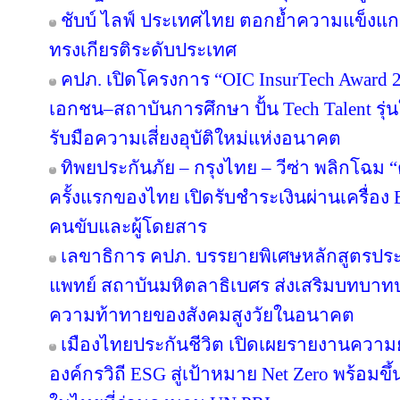
ชับบ์ ไลฟ์ ประเทศไทย ตอกย้ำความแข็งแก
ทรงเกียรติระดับประเทศ
คปภ. เปิดโครงการ “OIC InsurTech Award 2
เอกชน–สถาบันการศึกษา ปั้น Tech Talent รุ่
รับมือความเสี่ยงอุบัติใหม่แห่งอนาคต
ทิพยประกันภัย – กรุงไทย – วีซ่า พลิกโฉม “ตุ
ครั้งแรกของไทย เปิดรับชำระเงินผ่านเครื่อ
คนขับและผู้โดยสาร
เลขาธิการ คปภ. บรรยายพิเศษหลักสูตรป
แพทย์ สถาบันมหิตลาธิเบศร ส่งเสริมบทบาทป
ความท้าทายของสังคมสูงวัยในอนาคต
เมืองไทยประกันชีวิต เปิดเผยรายงานความยั่
องค์กรวิถี ESG สู่เป้าหมาย Net Zero พร้อมขึ