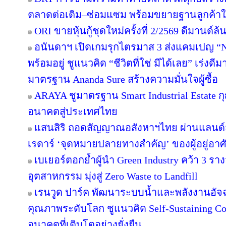
ตลาดต่อเติม–ซ่อมแซม พร้อมขยายฐานลูกค้าใ
ORI ขายหุ้นกู้ชุดใหม่ครั้งที่ 2/2569 ดีมานด์ล
อนันดาฯ เปิดเกมรุกไตรมาส 3 ส่งแคมเปญ 
พร้อมอยู่ ชูแนวคิด “ชีวิตที่ใช่ มีได้เลย” เร่
มาตรฐาน Ananda Sure สร้างความมั่นใจผู้ซื้อ
ARAYA ชูมาตรฐาน Smart Industrial Estate 
อนาคตสู่ประเทศไทย
แสนสิริ ถอดสัญญาณอสังหาฯไทย ผ่านแลนด์สเ
เรดาร์ ‘จุดหมายปลายทางสำคัญ’ ของผู้อยู่อาศ
เบเยอร์ตอกย้ำผู้นำ Green Industry คว้า 3 ร
อุตสาหกรรม มุ่งสู่ Zero Waste to Landfill
เรนวูด ปาร์ค พัฒนาระบบน้ำและพลังงานอัจฉ
คุณภาพระดับโลก ชูแนวคิด Self-Sustaining 
อนาคตที่เติบโตอย่างยั่งยืน