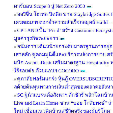
คาร์บอน Scope 3 สู่ Net Zero 2050
ออริจิ้น โฮเทล ปิดดีล ขาย Staybridge Suite
เศวตสมภพ ตอกย้ำความสำเร็จกลยุทธ์ Build – O
CP LAND ปั้น ‘Pri-d’ สร้าง Customer Ecosys
มูลค่าธุรกิจระยะยาว
อนันดาฯ เดินหน้ายกระดับมาตรฐานการอยู่
เสาหลัก ชูคอมมูนิตี้และบริการหลังการขาย สร
ผนึก Ascott–Dusit เสริมมาตรฐาน Hospitalit
ไร้รอยต่อ ด้วยแอปฯ COCORO
ศุภาลัยฟอร์มแกร่ง หุ้นกู้ OVERSUBSCRIPTION
ลด้วยต้นทุนทางการเงินต่ำสุดของตลาดอสังห
SC ผู้นำแบรนด์อสังหาฯ ลักชัวรี พลิกโฉมบ้านเ
Live and Learn Home ชวน “บอย โกสิยพงษ์” ถ่า
ใหม่ เชื่อมแนวคิดบ้านสู่ชีวิตจริงของผู้บริโภค