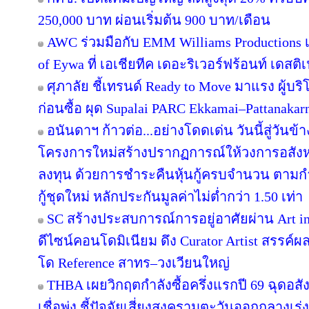
250,000 บาท ผ่อนเริ่มต้น 900 บาท/เดือน
AWC ร่วมมือกับ EMM Williams Productions เต
of Eywa ที่ เอเชียทีค เดอะริเวอร์ฟร้อนท์ เดสติเ
ศุภาลัย ชี้เทรนด์ Ready to Move มาแรง ผู้บร
ก่อนซื้อ ผุด Supalai PARC Ekkamai–Pattanaka
อนันดาฯ ก้าวต่อ...อย่างโดดเด่น วันนี้สู่วันข
โครงการใหม่สร้างปรากฏการณ์ให้วงการอสังห
ลงทุน ด้วยการชำระคืนหุ้นกู้ครบจำนวน ตาม
กู้ชุดใหม่ หลักประกันมูลค่าไม่ต่ำกว่า 1.50 เท่า
SC สร้างประสบการณ์การอยู่อาศัยผ่าน Art in
ดีไซน์คอนโดมิเนียม ดึง Curator Artist สรรค
โด Reference สาทร–วงเวียนใหญ่
THBA เผยวิกฤตกำลังซื้อครึ่งแรกปี 69 ฉุดอสั
เชื่อพุ่ง ชี้ปัจจัยเสี่ยงสงครามตะวันออกกลางเ