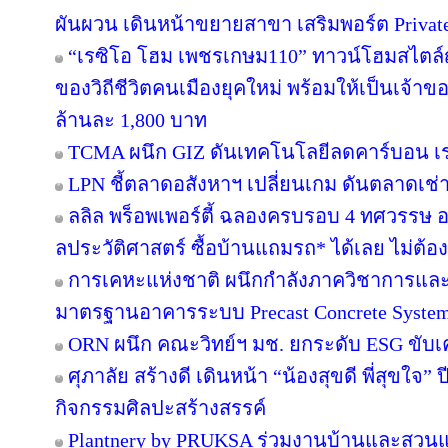
ผันผวน เดินหน้าขยายสาขา เสริมพอร์ต Private B
“เรซิโอ โฮม เพชรเกษม110” ทาวน์โฮมสไตล์ญี
ของวิถีชีวิตคนเมืองยุคใหม่ พร้อมให้เป็นเจ้าของ
ล้านละ 1,800 บาท
TCMA ผนึก GIZ ดันเทคโนโลยีลดคาร์บอน เร่ง
LPN ชี้ตลาดอสังหาฯ เปลี่ยนเกม ดันตลาดเช่า
ลลิล พร็อพเพอร์ตี้ ฉลองครบรอบ 4 ทศวรรษ อย
ลประวัติศาสตร์ ซื้อบ้านแถมรถ* ได้เลย ไม่ต้อง
การเคหะแห่งชาติ ผนึกกำลังภาควิชาการและ
มาตรฐานอาคารระบบ Precast Concrete Syste
ORN ผนึก คณะวิทย์ฯ มช. ยกระดับ ESG ขับเคล
ศุภาลัย สร้างดี เดินหน้า “น้องสุขดี พี่สุขใจ”
กิจกรรมศิลปะสร้างสรรค์
Plantnery by PRUKSA ร่วมงานบ้านและสวนแฟ