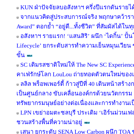
KUN ฝ่าปัจจัยลบอสังหาฯ ครึ่งปีแรกดันรายไ
จากแนวคิดสู่ประสบการณ์จริง พฤกษาคว้ารางว
Award” ตอกย้ำ “อยู่ดี...ทั้งชีวิต” ที่สัมผัสได้ในท
อสังหาฯ รายแรก! ‘แสนสิริ’ ผนึก ‘ไดกิ้น’ ปั้
Lifecycle’ ยกระดับสารทำความเย็นหมุนเวียน ขั
ขั้น
SC เติมรสชาติใหม่ให้ The New SC Experien
คาเฟ่รักษ์โลก LouLou ถ่ายทอดตัวตนใหม่ของแ
ลลิล พร็อพเพอร์ตี้ ก้าวสู่ปีที่ 40 เดินหน้าสร้า
เป็นศูนย์กลาง ขับเคลื่อนองค์กรด้วยนวัตกรร
ทรัพยากรมนุษย์อย่างต่อเนื่องและการทำงานเป
LPN เขย่าอมตะชลบุรี ประเดิม ‘เอิร์นม่วนเฟส’
ชวนสร้างพื้นที่ความน่าอยู่
เสนา ยกระดับ SENA Low Carbon ผนึก TOA ขั