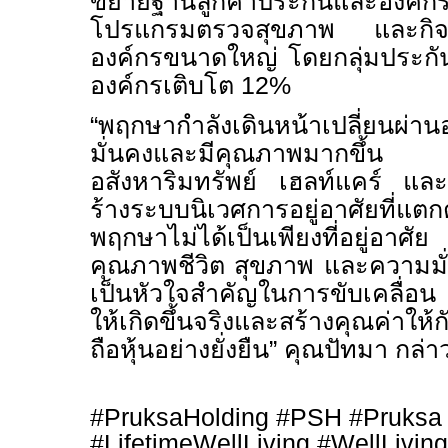
ขยายฐานลูกค้าประกันและองค์ก
โปรแกรมตรวจสุขภาพ และกิจกร
องค์กรขนาดใหญ่ โดยกลุ่มประกั
องค์กรเติบโต 12%
“พฤกษากำลังเดินหน้าเปลี่ยนผ่านอง
มั่นคงและมีคุณภาพมากขึ้น 
อสังหาริมทรัพย์ เฮลท์แคร์ และบร
ร้างระบบนิเวศการอยู่อาศัยที่แต
พฤกษาไม่ได้เป็นเพียงที่อยู่อาศัย
คุณภาพชีวิต สุขภาพ และความมั
เป็นหัวใจสำคัญในการขับเคลื่อ
ให้เกิดขึ้นจริงและสร้างคุณค่าให้
ถือหุ้นอย่างยั่งยืน”
คุณ
ปัทมา กล่าว
#PruksaHolding #PSH #Pruksa
#LifetimeWellLiving #WellLivi