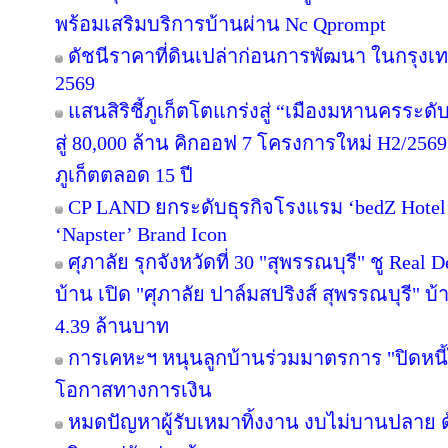
พร้อมเสริมบริการบ้านผ่าน Nc Qprompt
ดัชนีราคาที่ดินเปล่าก่อนการพัฒนา ในกรุงเ
2569
แสนสิริชี้ภูเก็ตโตแกร่งสู่ “เมืองมหานครระ
สู่ 80,000 ล้าน คิกออฟ 7 โครงการใหม่ H2/2569
ภูเก็ตตลอด 15 ปี
CP LAND ยกระดับธุรกิจโรงแรม ‘bedZ Hotel’ ช
‘Napster’ Brand Icon
ศุภาลัย รุกจังหวัดที่ 30 "สุพรรณบุรี" ชู Rea
บ้าน เปิด "ศุภาลัย ปาล์มสปริงส์ สุพรรณบุรี" บ้า
4.39 ล้านบาท
การเคหะฯ หนุนลูกบ้านร่วมมาตรการ "ปิดหนี้ไ
โอกาสทางการเงิน
หมดปัญหาผู้รับเหมาทิ้งงาน งบไม่บานปลาย ด