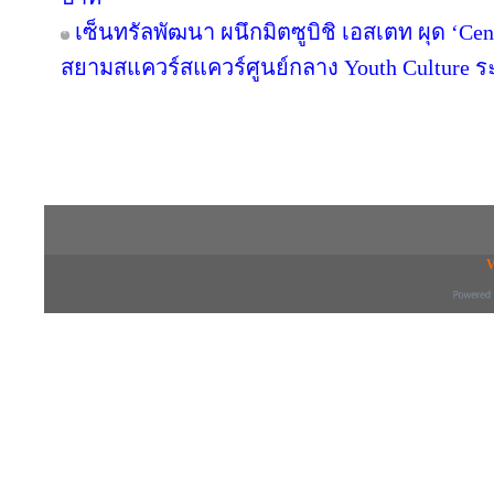
เซ็นทรัลพัฒนา ผนึกมิตซูบิชิ เอสเตท ผุด ‘C
สยามสแควร์สแควร์ศูนย์กลาง Youth Culture ร
Copyright © 2016 inTV co.,Ltd. All Right
V