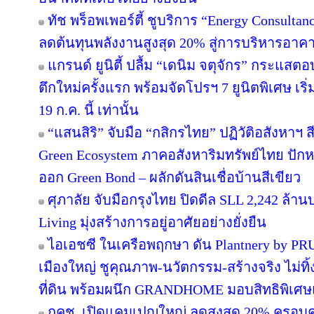
ทัช พร็อพเพอร์ตี้ ชูบริการ “Energy Consulta
ลดต้นทุนพลังงานสูงสุด 20% สู่การบริหารอาคาร
แกรนด์ ยูนิตี้ ปลื้ม “เดนิม จตุจักร” กระแสต
ตึกใหม่ครั้งแรก พร้อมจัดโปรฯ 7 ยูนิตพิเศษ เริ่
19 ก.ค. นี้ เท่านั้น
“แสนสิริ” จับมือ “กสิกรไทย” ปฏิวัติอสังหาฯ 
Green Ecosystem ภาคอสังหาริมทรัพย์ไทย ปักห
ออก Green Bond – ผลักดันสินเชื่อบ้านสีเขียว
ศุภาลัย จับมือกรุงไทย ปิดดีล SLL 2,242 ล้า
Living มุ่งสร้างการอยู่อาศัยอย่างยั่งยืน
ไอเอชซี ในเครือพฤกษา ดัน Plantnery by PRU
เมืองใหญ่ ชูคุณภาพ-นวัตกรรม-สร้างจริง ไม่ทิ
ที่ดิน พร้อมผนึก GRANDHOME มอบสิทธิพิเศษ
กคช. เปิดแคมเปญใหญ่ ลดสูงสุด 20% ครอบคล