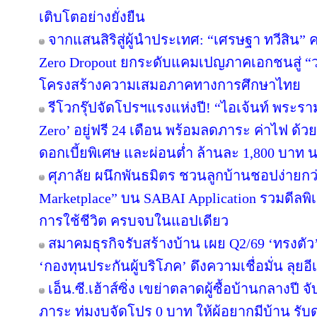
เติบโตอย่างยั่งยืน
จากแสนสิริสู่ผู้นำประเทศ: “เศรษฐา ทวีสิน” ค
Zero Dropout ยกระดับแคมเปญภาคเอกชนสู่ “
โครงสร้างความเสมอภาคทางการศึกษาไทย
รีโวกรุ๊ปจัดโปรฯแรงแห่งปี! “ไอเจ้นท์ พระร
Zero’ อยู่ฟรี 24 เดือน พร้อมลดภาระ ค่าไฟ ด้ว
ดอกเบี้ยพิเศษ และผ่อนต่ำ ล้านละ 1,800 บาท 
ศุภาลัย ผนึกพันธมิตร ชวนลูกบ้านชอปง่ายกว่า
Marketplace” บน SABAI Application รวมดีลพิ
การใช้ชีวิต ครบจบในแอปเดียว
สมาคมธุรกิจรับสร้างบ้าน เผย Q2/69 ‘ทรงตัว
‘กองทุนประกันผู้บริโภค’ ดึงความเชื่อมั่น ลุยอ
เอ็น.ซี.เฮ้าส์ซิ่ง เขย่าตลาดผู้ซื้อบ้านกลางป
ภาระ ทุ่มงบจัดโปร 0 บาท ให้ผู้อยากมีบ้าน รับ