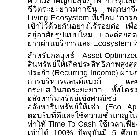
ความสำคัญกับสุขภาพ การดูแลเช
ชีวิตระยะยาวมากขึ้น พฤกษาจึ
Living Ecosystem
ที่เชื่อม
“
การอย
เข้าไว้ด้วยกันอย่างไร้รอยต่อ เพ
อยู่อาศัยรูปแบบใหม่ และต่อยอด
ยาวผ่านบริการและ
Ecosystem
ท
สำหรับกลยุทธ์
Asset-Optimi
สินทรัพย์ให้เกิดประสิทธิภาพสูงสุ
ประจำ (
Recurring Income)
ผ่าน
การบริหารแลนด์แบงก์ และการ
กระแสเงินสดระยะยาว ทั้งโครงก
อสังหาริมทรัพย์เชิงพาณ
อสังหาริมทรัพย์ให้เช่า (
Eco Ap
ตอบรับที่ดีและใช้ความชำนาญในด
ทำให้
Time To Cash
ใช้เวลาเพี
เช่าได้ 100% ปัจจุบันมี
5
ตึก