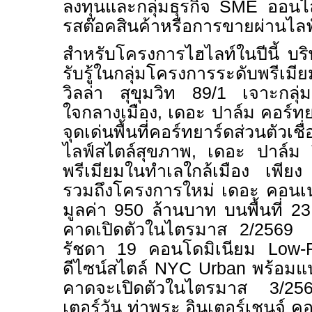
ลงทุนและกลุ่มธุรกิจ
SME
ออนไลน
รสต๊อคสินค้าหรือการขายผ่านไลฟ์
สำหรับโครงการไฮไลท์ในปีนี้ บริ
รับรู้ในกลุ่มโครงการระดับพรีเมีย
วิลล่า สุขุมวิท 89/1 เจาะกลุ่ม
ใจกลางเมือง
,
เดอะ ปาล์ม คอร์ทย
จุดเด่นพื้นที่คอร์ทยาร์ดส่วนตัว
ไลฟ์สไตล์สุขภาพ
,
เดอะ ปาล์ม 
พรีเมียมในทำเลใกล้เมือง เพีย
รวมถึงโครงการใหม่ เดอะ คอน
มูลค่า 950 ล้านบาท บนพื้นที่ 2
คาดเปิดตัวในไตรมาส 2/2569 
รัชดา 19
คอนโดมิเนียม
Low-
ดีไซน์สไตล์
NYC Urban
พร้อมแ
คาดจะเปิดตัวในไตรมาส
3/25
เตอร์วัน ท่าพระ อินเตอร์เชนจ์
คอ