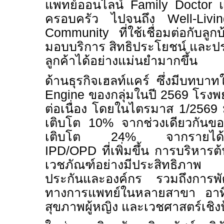
แพทย์ออนไลน์
Family Doctor
ครอบครัว ไปจนถึง
Well-Li
C
o
mmunity
ที่ใช้เชื่อมต่อกับล
มอบบริการ สิทธิประโยชน์ และป
ลูกค้าได้อย่างแม่นยำมากขึ้น
ด้านธุรกิจเฮลท์แคร์ ซึ่งมีบทบา
Engine
ของกลุ่มในปี 2569 โรงพ
ต่อเนื่อง โดยในไตรมาส 1/2569 
เติบโต 10% จากช่วงเดียวกันข
เติบโต 24% จากรายได้ค่าร
IPD/OPD
ที่เพิ่มขึ้น การบริหา
เวชภัณฑ์อย่างมีประสิทธิภา
ประกันและองค์กร รวมถึงการพัฒ
ทางการแพทย์ในหลายสาขา อาท
สุขภาพผู้หญิง และเวชศาสตร์เชิงป