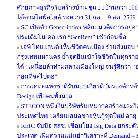
ศักยภาพธุรกิจรับสร้างบ้าน ชูแบบบ้านกว่า 100 
ได้ตามไลฟ์สไตล์ ระหว่าง 31 กค. – 9 สค. 2569
SC เปิดตัว Genscription พลิกแนวคิดการอยู่
ประเดิมโมเดลแรก “GenRent” เช่าก่อนซื้อ
เอพี ไทยแลนด์ เห็นชีวิตคนเมือง ร่วมส่งมอบ ‘เก
กรุงเทพมหานคร ย้ำจุดยืนเข้าใจชีวิตในทุกรายละเ
ได้” เหนื่อยล้าท่ามกลางเมืองใหญ่ จนรู้สึกว่า “อ
ก่อนที่จะไปต่อ”
การเคหะแห่งชาติรับมอบเกียรติบัตรองค์กรต้
Design เพื่อคนทั้งมวล
STECON หนึ่งในบริษัทรับเหมาก่อสร้างและ
ประเทศไทย เตรียมเสนอขายหุ้นกู้ชุดใหม่ อายุ 3
REIC จับมือ สสช. เชื่อมโยง Big Data ยกระด
ประเทศ เพิ่มความแม่นยำวิเคราะห์ Demand – S