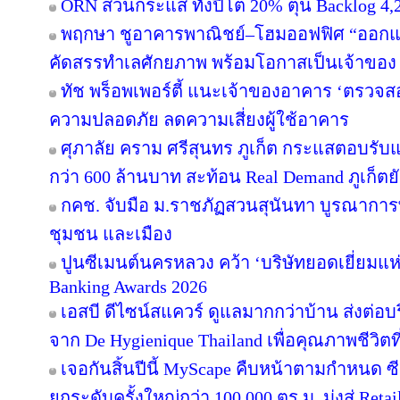
ORN สวนกระแส ทั้งปีโต 20% ตุน Backlog 4,2
พฤกษา ชูอาคารพาณิชย์–โฮมออฟฟิศ “ออกแบบเพ
คัดสรรทำเลศักยภาพ พร้อมโอกาสเป็นเจ้าของ
ทัช พร็อพเพอร์ตี้ แนะเจ้าของอาคาร ‘ตรว
ความปลอดภัย ลดความเสี่ยงผู้ใช้อาคาร
ศุภาลัย คราม ศรีสุนทร ภูเก็ต กระแสตอบรับ
กว่า 600 ล้านบาท สะท้อน Real Demand ภูเก็ตย
กคช. จับมือ ม.ราชภัฏสวนสุนันทา บูรณาการพ
ชุมชน และเมือง
ปูนซีเมนต์นครหลวง คว้า ‘บริษัทยอดเยี่ยมแห
Banking Awards 2026
เอสบี ดีไซน์สแควร์ ดูแลมากกว่าบ้าน ส่งต่
จาก De Hygienique Thailand เพื่อคุณภาพชีวิ
เจอกันสิ้นปีนี้ MyScape คืบหน้าตามกำหนด 
ยกระดับครั้งใหญ่กว่า 100,000 ตร.ม. มุ่งสู่ Reta