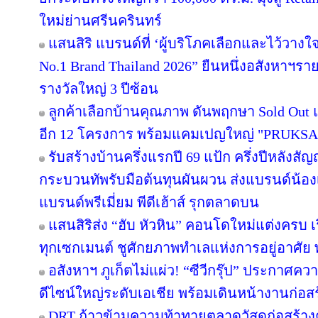
ใหม่ย่านศรีนครินทร์
แสนสิริ แบรนด์ที่ ‘ผู้บริโภคเลือกและไว้วางใ
No.1 Brand Thailand 2026” ยืนหนึ่งอสังหาฯ
รางวัลใหญ่ 3 ปีซ้อน
ลูกค้าเลือกบ้านคุณภาพ ดันพฤกษา Sold Out แ
อีก 12 โครงการ พร้อมแคมเปญใหญ่ "PRUKS
รับสร้างบ้านครึ่งแรกปี 69 แป้ก ครึ่งปีหลังสัญ
กระบวนทัพรับมือต้นทุนผันผวน ส่งแบรนด์น้อง
แบรนด์พรีเมี่ยม พีดีเฮ้าส์ รุกตลาดบน
แสนสิริส่ง “ฮับ หัวหิน” คอนโดใหม่แต่งครบ เร
ทุกเซกเมนต์ ชูศักยภาพทำเลแห่งการอยู่อาศัย
อสังหาฯ ภูเก็ตไม่แผ่ว! “ซีวีกรุ๊ป” ประกาศค
ดีไซน์ใหญ่ระดับเอเชีย พร้อมเดินหน้างานก่อสร
DRT ก้าวข้ามความท้าทายตลาดวัสดุก่อสร้างครึ