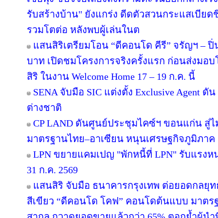
รับสร้างบ้าน" ยังแกร่ง ดีดตัวสวนกระแสเบียดชิ
รวมโตต่อ หลังพบผู้เล่นในต
แสนสิริเตรียมโอน “ดีคอนโด คีรี” จรัญฯ – ปิ่
บาท เปิดชมโครงการจริงครั้งแรก ก่อนส่ง
สิริ ในงาน Welcome Home 17 – 19 ก.ค. นี้
SENA จับมือ SIC แต่งตั้ง Exclusive Agent ดั
ต่างชาติ
CP LAND ดันศูนย์ประชุมไคซ์ฯ ขอนแก่น สู่ไม
มาตรฐานไทย–อาเซียน หนุนเศรษฐกิจภูมิภาค
LPN ขยายแคมเปญ "พักหนี้ที่ LPN" รับแรงหน
31 ก.ค. 2569
แสนสิริ จับมือ ธนาคารกรุงเทพ ต่อยอดกลยุทธ์คว
สีเขียว “ดีคอนโด โคฟ” คอนโดต้นแบบ มาตร
สากล กวาดยอดขายแล้วกว่า 65% ตอกย้ำผู้นำที่ไ