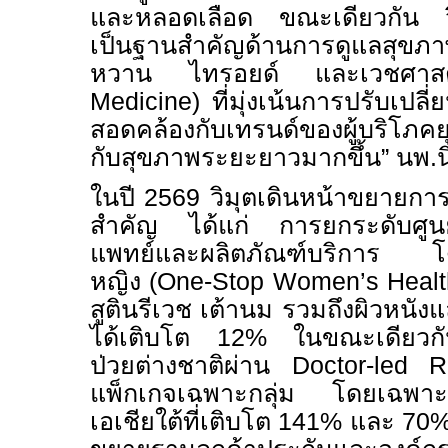
และหลอดเลือด ขณะเดียวกัน วิม
เป็นฐานสำคัญด้านการดูแลสุขภาพเ
หวาน ไทรอยด์ และเวชศาสตร์
Medicine
)
ที่มุ่งเน้นการปรับเปล
สอดคล้องกับเทรนด์ของผู้บริโภคย
กับสุขภาพระยะยาวมากขึ้น” นพ.นิ
ในปี 2569 วิมุตเดินหน้าขยายกา
สำคัญ ได้แก่ การยกระดับศูนย
แพทย์และผลิตภัณฑ์บริการ โด
หญิง (
One-Stop Women’s Healt
สูตินรีเวช เต้านม รวมถึงผิวหนั
ได้เติบโต 12% ในขณะเดียวกันว
ป่วยต่างชาติผ่าน
Doctor-led
แพ็กเกจเฉพาะกลุ่ม โดยเฉพาะ
เอเชียใต้ที่เติบโต 141% และ 7