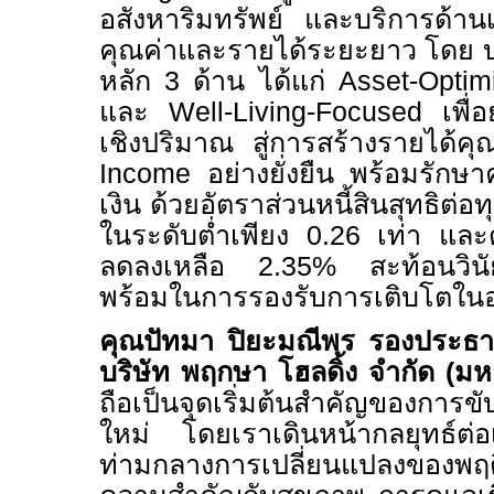
อสังหาริมทรัพย์ และบริการด้าน
คุณค่าและรายได้ระยะยาว โดย บร
หลัก
3
ด้าน ได้แก่
Asset-Optimi
และ
Well-Living-Focused
เพื
เชิงปริมาณ สู่การสร้างรายได
Income
อย่างยั่งยืน พร้อมรัก
เงิน ด้วยอัตราส่วนหนี้สินสุทธิต่อท
ในระดับต่ำเพียง
0.26
เท่า และต
ลดลงเหลือ
2.35%
สะท้อนวิ
พร้อมในการรองรับการเติบโตใ
คุณปัทมา ปิยะมณีพร รองประธานเ
บริษัท พฤกษา โฮลดิ้ง จำกัด (ม
ถือเป็นจุดเริ่มต้นสำคัญของการขั
ใหม่ โดยเราเดินหน้ากลยุทธ์ต่
ท่ามกลางการเปลี่ยนแปลงของพฤติก