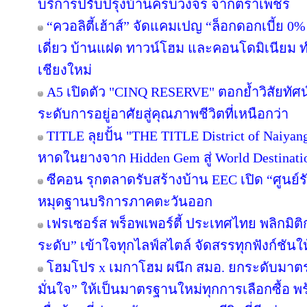
บริการปรับปรุงบ้านครบวงจร จากตราเพชร
“ควอลิตี้เฮ้าส์” จัดแคมเปญ “ล็อกดอกเบี้ย 0
เดี่ยว บ้านแฝด ทาวน์โฮม และคอนโดมิเนียม 
เชียงใหม่
A5 เปิดตัว "CINQ RESERVE" ตอกย้ำวิสัยทัศน์
ระดับการอยู่อาศัยสู่คุณภาพชีวิตที่เหนือกว่า
TITLE ลุยปั้น "THE TITLE District of Naiyan
หาดในยางจาก Hidden Gem สู่ World Destinati
ซีคอน รุกตลาดรับสร้างบ้าน EEC เปิด “ศูนย์
หมุดฐานบริการภาคตะวันออก
เฟรเซอร์ส พร็อพเพอร์ตี้ ประเทศไทย พลิกมิติก
ระดับ” เข้าใจทุกไลฟ์สไตล์ จัดสรรทุกฟังก์ชันใ
โฮมโปร x เมกาโฮม ผนึก สมอ. ยกระดับมาตร
มั่นใจ” ให้เป็นมาตรฐานใหม่ทุกการเลือกซื้อ 