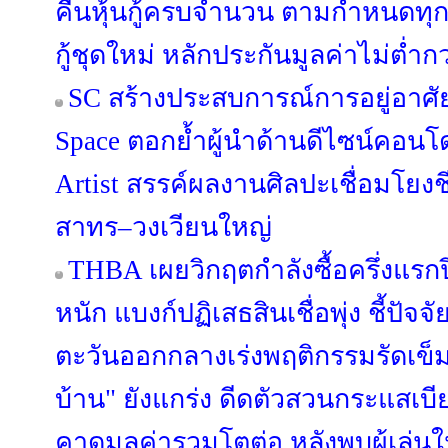
คืนหุ้นกู้ครบจำนวน ตามกำหนดทุ
กู้ชุดใหม่ หลักประกันมูลค่าไม่ต่ำกว
SC สร้างประสบการณ์การอยู่อาศัย
Space ตอกย้ำผู้นำด้านดีไซน์คอนโด
Artist สรรค์ผลงานศิลปะเชื่อมโยง
สาทร–วงเวียนใหญ่
THBA เผยวิกฤตกำลังซื้อครึ่งแรกป
หนัก แบงก์ปฏิเสธสินเชื่อพุ่ง ชี้ปัจจ
ตะวันออกกลางเร่งพฤติกรรมรัดเข็ม
บ้าน" ยังแกร่ง ดีดตัวสวนกระแสเบีย
คาดมูลค่ารวมโตต่อ หลังพบผู้เล่น