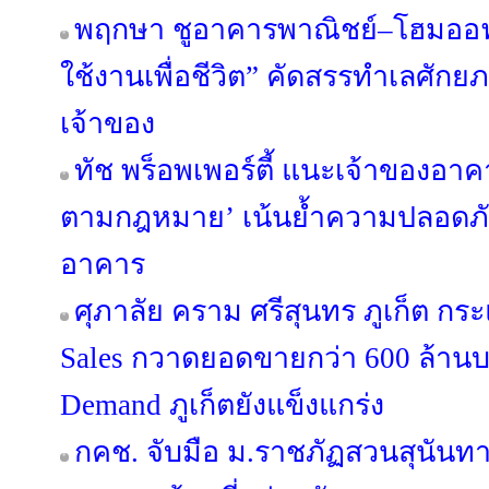
พฤกษา ชูอาคารพาณิชย์–โฮมออฟฟ
ใช้งานเพื่อชีวิต” คัดสรรทำเลศัก
เจ้าของ
ทัช พร็อพเพอร์ตี้ แนะเจ้าของอ
ตามกฎหมาย’ เน้นย้ำความปลอดภัย 
อาคาร
ศุภาลัย คราม ศรีสุนทร ภูเก็ต กร
Sales กวาดยอดขายกว่า 600 ล้านบ
Demand ภูเก็ตยังแข็งแกร่ง
กคช. จับมือ ม.ราชภัฏสวนสุนัน