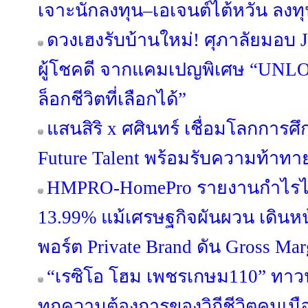
เจาะนักลงทุน–เอเจนต์ไต้หวัน ลง
ดวงเฮงรับบ้านใหม่! ศุภาลัยมอบ 
ผู้โชคดี จากแคมเปญพิเศษ “UN
ล็อกชีวิตที่เลือกได้”
แสนสิริ x ศศินทร์ เชื่อมโลกการศึก
Future Talent พร้อมรับความท้าท
HMPRO-HomePro รายงานกำไรไ
13.99% แม้เศรษฐกิจผันผวน เดินห
พอร์ต Private Brand ดัน Gross Margi
“เรซิโอ โฮม เพชรเกษม110” ทาวน์โ
ทุกความต้องการของวิถีชีวิตคนเมือ