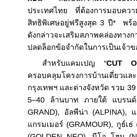
ประเทศไทย ที่ต้องการมอบความคุ
สิทธิพิเศษอยู่ฟรีสูงสุด
3
ปี
*
พร้อม
ดังกล่าวจะเสริมสภาพคล่องทางกา
ปลดล็อกข้อจำกัดในการเป็นเจ้าของท
สำหรับแคมเปญ “
CUT 
ครอบคลุมโครงการบ้านเดี่ยวแ
กรุงเทพฯ และต่างจังหวัด รวม 39
5
–
40 ล้านบาท ภายใต้ แบรนด
GRAND),
อัลพีน่า (
ALPINA),
แ
แกรมเมอร์ (
GRAMOUR),
กูธ์เธ่ 
(
GOLDEN NEO),
นีโอ โฮม (
N