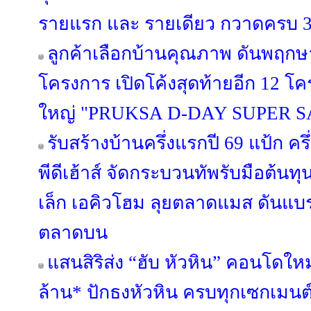
รายแรก และ รายเดียว กวาดครบ 3 
ลูกค้าเลือกบ้านคุณภาพ ดันพฤกษา
โครงการ เปิดโค้งสุดท้ายอีก 12 
ใหญ่ "PRUKSA D-DAY SUPER S
รับสร้างบ้านครึ่งแรกปี 69 แป้ก ค
พีดีเฮ้าส์ จัดกระบวนทัพรับมือต้นท
เล็ก เอคิวโฮม ลุยตลาดแมส ดันแบรนด์
ตลาดบน
แสนสิริส่ง “ฮับ หัวหิน” คอนโดใหม
ล้าน* ปักธงหัวหิน ครบทุกเซกเมนต