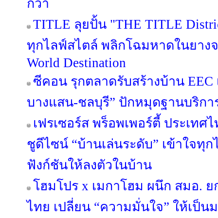
กว่า
TITLE ลุยปั้น "THE TITLE Distric
ทุกไลฟ์สไตล์ พลิกโฉมหาดในยางจา
World Destination
ซีคอน รุกตลาดรับสร้างบ้าน EEC เป
บางแสน-ชลบุรี” ปักหมุดฐานบริก
เฟรเซอร์ส พร็อพเพอร์ตี้ ประเทศไท
ชูดีไซน์ “บ้านเล่นระดับ” เข้าใจทุ
ฟังก์ชันให้ลงตัวในบ้าน
โฮมโปร x เมกาโฮม ผนึก สมอ. ย
ไทย เปลี่ยน “ความมั่นใจ” ให้เป็