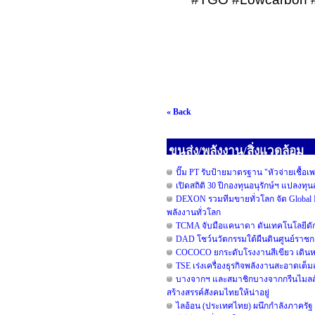
« Back
ขนส่ง/พลังงาน/สิ่งแวดล้อม
ปั๊ม PT รับป้ายมาตรฐาน "หัวจ่ายเชื้อเ
เปิดสถิติ 30 ปีกองทุนอนุรักษ์ฯ แปลงท
DEXON รวมทีมขายทั่วโลก จัด Global I
พลังงานทั่วโลก
TCMA จับมือแคนาดา ดันเทคโนโลยีดักจ
DAD โชว์นวัตกรรมใต้ผืนดินศูนย์ราชกา
COCOCO ยกระดับโรงงานสีเขียว เดินหน
TSE เร่งเครื่องธุรกิจพลังงานสะอาดเต็
บางจากฯ และสมาชิกบางจากกรีนไมลส์ร่วม
สร้างสรรค์สังคมไทยให้น่าอยู่
ไลอ้อน (ประเทศไทย) ผนึกกำลังภาครัฐ 