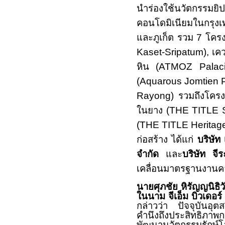
นำร่องใช้นวัตกรรมย
คอนโดมิเนียมในกรุงเท
และภูเก็ต รวม
7
โครง
Kaset-Sripatum
), เค
หิน (
ATMOZ Palac
(Aquarous Jomtien 
Rayong)
รวมถึงโคร
ในยาง (
THE TITLE S
(
THE TITLE Heritag
ก่อสร้าง ได้แก่
บริษัท
จำกัด
และ
บริษัท จี
เคลื่อนมาตรฐานงานคาร
นายศุภชัย หิรัญญนิธิว
ในนาม จีเอ็ม บิวเดอร์ 
กล่าวว่า ปัจจุบันอุตสา
คำนึงถึงประสิทธิภาพ
พัฒนานวัตกรรมรักษ์โ