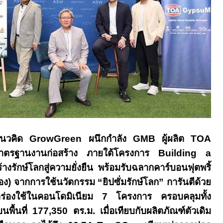
แนวคิด
GrowGreen
ผนึกกำลัง
GMB
ผู้ผลิต
TOA
มาตรฐานงานก่อสร้าง ภายใต้โครงการ
Building a
ร้างรักษ์โลกสู่ความยั่งยืน พร้อมรับฉลาก
คาร์บอนฟุตพริ้
ง) จากการใช้นวัตกรรม “ยิปซั่มรักษ์โลก” การันตีด้วย
ร่องใช้ในคอนโดมิเนียม
7
โครงการ ครอบคลุมทั้ง
บนพื้นที่
177,350
ตร.ม. เมื่อเทียบกับผลิตภัณฑ์ตัวเดิม