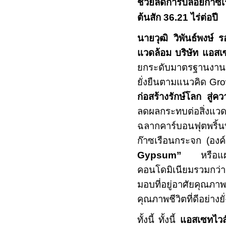
ช่วยลดการปล่อยก๊าซเ
ต้นสัก
36.21
ไร่ต่อปี
นายวุฒิ วิพันธ์พงษ์ ร
แวดล้อม บริษัท แอสเ
ยกระดับมาตรฐานงานก่
ยั่งยืนตามแนวคิด
Gro
ก่อสร้างรักษ์โลก สู่คว
ลดผลกระทบต่อสิ่งแว
ฉลากคาร์บอนฟุตพริ้น
ก๊าซเรือนกระจก (อง
Gypsum
”
หรือแ
คอนโดมิเนียมรวมกว่
มอบที่อยู่อาศัยคุณภ
คุณภาพชีวิต
ที่ดีอย่างยั
ทั้งนี้ ทั้งนี้
แอสเซทไวส