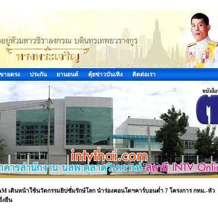
ขายตรง
ประกัน
ยานยนต์
คุ้ยข่าวบันเทิง
ติดต่อเรา
uM เดินหน้าใช้นวัตกรรมยิปซั่มรักษ์โลก นำร่องคอนโดฯคาร์บอนต่ำ 7 โครงการ กทม.-หัว
่งยืน