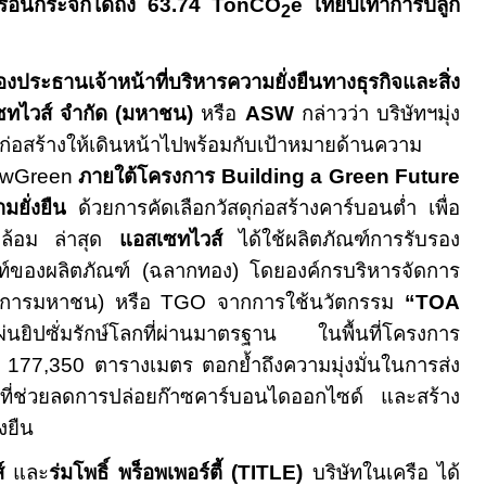
รือนกระจกได้ถึง
63.74 TonCO
e
เทียบเท่าการปลูก
2
องประธานเจ้าหน้าที่บริหารความยั่งยืนทางธุรกิจและสิ่ง
ซทไวส์ จำกัด (มหาชน)
หรือ
ASW
กล่าวว่า บริษัทฯมุ่ง
อสร้างให้เดินหน้าไปพร้อมกับเป้าหมายด้านความ
wGreen
ภายใต้โครงการ
Building a Green Future
ามยั่งยืน
ด้วยการคัดเลือกวัสดุก่อสร้างคาร์บอนต่ำ เพื่อ
ดล้อม ล่าสุด
แอสเซทไวส์
ได้ใช้ผลิตภัณฑ์การรับรอง
ท์ของผลิตภัณฑ์ (ฉลากทอง) โดยองค์กรบริหารจัดการ
ค์การมหาชน) หรือ
TGO
จากการใช้นวัตกรรม
“
TOA
ผ่นยิปซั่มรักษ์โลกที่ผ่านมาตรฐาน ในพื้นที่โครงการ
า
177,350
ตารางเมตร
ตอกย้ำถึงความมุ่งมั่นในการส่ง
าพที่ช่วยลดการปล่อยก๊าซคาร์บอนไดออกไซด์ และสร้าง
่งยืน
์
และ
ร่มโพธิ์ พร็อพเพอร์ตี้
(TITLE)
บริษัทในเครือ
ได้