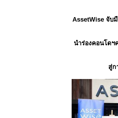
AssetWise
จับม
นำร่องคอนโดฯค
สู่