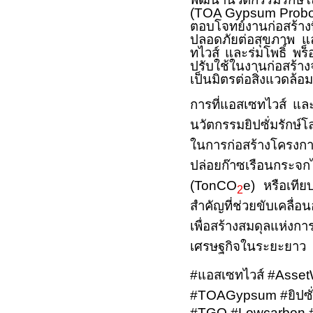
(
TOA
Gypsum
Prob
ตอบโจทย์งานก่อสร้
ปลอดภัยต่อสุขภาพ และ
ทไวส์ และร่มโพธิ์ พร็
ปรับใช้ในงานก่อสร้า
เป็นมิตรต่อสิ่งแวดล้อ
การที่แอสเซทไวส์ และร
นวัตกรรมยิปซั่มรักษ์
ในการก่อสร้างโครงการ
ปล่อยก๊าซเรือนกร
(
TonCO
e
) หรือเทีย
2
สำคัญที่ช่วยขับเคลื่อน
เพื่อสร้างสมดุลแห่ง
เศรษฐกิจในระยะยาว
#
แอสเซทไวส์
#Asset
#TOAGypsum #
ยิปซ
#TGO #Lowcarbon