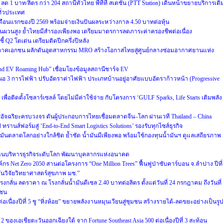
e) ลด 1 บาท/ลิตร กว่า 204 สถานีทั่วไทย พีทีที สเตชั่น (PTT Station) เดินหน้าขยายบริการเติ
ทั่วประเทศ
ือนแรกของปี 2569 พร้อมจ่ายเงินปันผลระหว่างกาล 4.50 บาทต่อหุ้น
ี่ผันผวนสูง ย้ำไทยมีสำรองเพียงพอ เตรียมมาตรการลดภาระค่าครองชีพต่อเนื่อง
ี้ Q2 โตเด่น เตรียมติดปีกครึ่งปีหลัง
ภาคเอกชน ผลักดันอุตสาหกรรม MRO สร้างโอกาสไทยสู่ศูนย์กลางซ่อมอากาศยานแห่ง
land EV Roaming Hub” เชื่อมโยงข้อมูลสถานีชาร์จ EV
สนอ 3 การไฟฟ้า ปรับอัตราค่าไฟฟ้า ประเภทบ้านอยู่อาศัยแบบอัตราก้าวหน้า (Progressive
ื่อติดตั้งโซลาร์เซลล์ โดยไม่มีค่าใช้จ่าย กับโครงการ ‘GULF Sparks, Life Starts เติมพลัง
์อัจฉริยะครบวงจร ดันผู้ประกอบการไทยเชื่อมตลาดจีน–โลก ผ่านเวที Thailand – China
รานส์ฟอร์มสู่ ‘End-to-End Smart Logistics Solutions’ รองรับทุกไซส์ธุรกิจ
นตลาดโลกอย่างใกล้ชิด ย้ำชัด น้ำมันมีเพียงพอ พร้อมใช้กองทุนน้ำมันฯ ดูแลเสถียรภาพ
้านบริหารธุรกิจระดับโลก พัฒนาบุคลากรแห่งอนาคต
งค์กร Net Zero 2050 สานต่อโครงการ “One Million Trees” ฟื้นฟูป่าซับคาร์บอน จ.ลำปาง ปีที่
บันวิจัยวิทยาศาสตร์สุขภาพ มช.”
ลั่น ลดราคา ณ โรงกลั่นน้ำมันดีเซล 2.40 บาทต่อลิตร ตั้งแต่วันที่ 24 กรกฎาคม ถึงวันที่
าชน
เนื่องปีที่ 5 ชู “หิ่งห้อย” ขยายพลังงานหมุนเวียนสู่ชุมชน สร้างรายได้-ลดขยะอย่างเป็นรู
ของเอเชียตะวันออกเฉียงใต้ จาก Fortune Southeast Asia 500 ต่อเนื่องปีที่ 3 สะท้อน