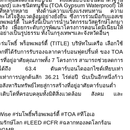
oard
) และชนิดทนชื้น (
TOA
Gypsum
Waterproof
) ให้
างที่หลากหลาย ทั้งด้านความแข็งแรงทนทาน ความ
ใส่ใจสิ่งแวดล้อมอย่างยั่งยืน ซึ่งการร่วมมือกับแอสเซ
อพเพอร์ตี้ ในครั้งนี้เป็นการนำนวัตกรรมวัสดุรักษ์โลกมา
งจริง เพื่อยกระดับการพัฒนาโครงการคอนโดมิเนียมให้
มอย่างเป็นรูปธรรม ทั้งในกรุงเทพฯและจังหวัดอื่นๆ
่มโพธิ์ พร็อพเพอร์ตี้
(TITLE)
บริษัทในเครือ เลือกใช้
โลกที่ได้รับการรับรองฉลากคาร์บอนฟุตปริ้นท์ ของ
TOA
ที่อยู่อาศัยคุณภาพทั้ง
7
โครงการ สามารถช่วยลดการ
ะจกได้ถึง
63.4
ตันคาร์บอนไดออกไซด์เทียบเท่า
บเท่าการปลูกต้นสัก
36.21
ไร่ต่อปี นับเป็นอีกหนึ่งก้าว
อสังหาริมทรัพย์ไทยสู่การสร้างที่อยู่อาศัยคาร์บอนต่ำ
การเติบโตที่ครอบคลุมทั้งมิติสิ่งแวดล้อม สังคม และ
Wise
#
ร่มโพธิ์พร็อพเพอร์ตี้
#TOA #
ทีโอเอ
ั่มรักษ์โลก
#LEED #CFR #
ฉลากทองลดโลกร้อน
 #GMB