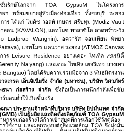
ิปซั่มรักษ์โลกจาก
TOA
GypsuM
ในโครงการ
พฯ พร้อมขยายสู่หัวเมืองท่องเที่ยว ทั้งชลบุรี ระยอง
การ ได้แก่ โมดิซ วอลท์ เกษตร ศรีปทุม (
Modiz Vault
วาลอน (
KAVALON
), แอทโมซ พาลาซิโอ ลาดพร้าว
-
วัง
io Ladprao Wanghin),
อควารัส จอมเทียน พัทยา
Pattaya),
แอทโมซ แคนวาส ระยอง (
ATMOZ Canvas
งการ
Leisure Residence
อย่างเดอะ ไทเทิล เซเรนิตี้
erenity Naiyang)
และเดอะ ไทเทิล เฮอริเทจ บางเทา
e Bangtao
) โดยได้รับความร่วมมือจาก
3
พันธมิตรงาน
 เวลเกรด เอ็นจิเนียริ่ง จำกัด (มหาชน)
,
บริษัท วิศวภัทร์
ระธนา ก่อสร้าง จำกัด
ซึ่งถือเป็นการผนึกกำลังเพื่อขับ
์บอนต่ำให้เกิดขึ้นจริง
ัฒนา ประธานเจ้าหน้าที่บริหาร บริษัท ยิปมั่นเทค จำกัด
(
GMB)
เป็นผู้ผลิตและติดตั้งผลิตภัณฑ์
TOA
GypsuM
หกรรมก่อสร้างได้ก้าวเข้าสู่ยุคที่การเลือกใช้วัสดุต้อง
การใช้งาน และผลกระทบต่อสิ่งแวดล้อม
TOA
จึงมุ่งมั่น
ลกกลุ่มผลิตภัณฑ์ยิปซั่ม
ทั้งแผ่นยิปซั่มชนิดมาตรฐาน