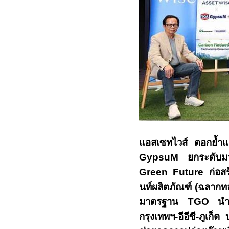
แอสเซทไวส์ ตอกย้ำ
GypsuM
ยกระดับ
Green Future
ก่อส
นท์ผลิตภัณฑ์
(ฉลากทอ
มาตรฐาน
TGO
นำ
กรุงเทพฯ-อีอีซี-ภูเก็ต 