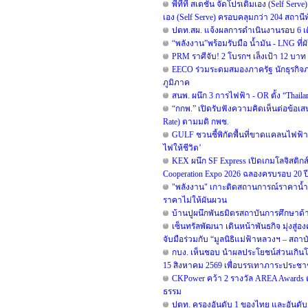
พีทีที สเตชั่น จัดโปรเติมเอง (Self Serv
เอง (Self Serve) ครอบคลุมกว่า 204 สถานี
ปตท.สผ. แจ้งผลการดำเนินงานรอบ 6 เด
“พลังงาน”พร้อมรับมือ น้ำมัน - LNG ท
PRM ราศีจับ! 2 โบรกฯ เล็งเป้า 12 บาท ช
EECO ร่วมระดมสมองภาครัฐ นักธุรกิจ
ภูมิภาค
สนพ. ผนึก 3 การไฟฟ้า - OR ตั้ง “Thai
“กกพ.” เปิดรับฟังความคิดเห็นต่อข้อเ
Rate) ตามมติ กพช.
GULF ชวนชี้พิกัดพื้นที่ขาดแคลนไฟฟ้า เพ
ไฟให้ชีวิต’
KEX ผนึก SF Express เปิดเกมโลจิสติกส
Cooperation Expo 2026 ฉลองครบรอบ 20 ปี ท
"พลังงาน" เกาะติดสถานการณ์ราคาน้ำมั
ราคาไม่ให้ผันผวน
บ้านปูผนึกพันธมิตรสถาบันการศึกษาด
เซ็นทรัลพัฒนา เดินหน้าพันธกิจ มุ่งสู่อ
จับมือร่วมกับ “มูลนิธิแม่ฟ้าหลวงฯ – สถา
กบง. เห็นชอบ นำผลประโยชน์ส่วนเกินโรงก
15 สิงหาคม 2569 เพื่อบรรเทาภาระประช
CKPower คว้า 2 รางวัล AREA Awards ต่อ
ธรรม
ปตท. ครองอันดับ 1 ของไทย และอันดับ 2 