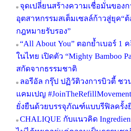
จุดเปลี่ยนสร้างความเชื่อมั่นของกา
อุตสาหกรรมสเต็มเซลล์ก้าวสู่ยุค“
กฎหมายรับรอง”
“All About You” ตอกย้ำเบอร์ 1 คลี
ในไทย เปิดตัว “Mighty Bamboo P
สกัดจากธรรมชาติ
ลอรีอัล กรุ๊ป ปฏิวัติวงการบิวตี้ ช
แคมเปญ #JoinTheRefillMovement
ยั่งยืนด้วยบรรจุภัณฑ์แบบรีฟิลครั้งย
CHALIQUE กับแนวคิด Ingredient F