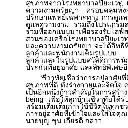
สุขภาพจากโรงพยาบาลปิยะเวท 
ความงามตรัยญา ครอบคลุมทั้
ปรึกษาแพทย์เฉพาะทาง การดูแลส
ดูแลความงาม รวมถึงโปรแกรมส่
รวมที่ออกแบบมาเพื่อรองรับไลฟ์
ส่วนของเครือโรงพยาบาลปิยะเว
และความงามตรัยญา จะได้สิทธิพิเศ
ลูกค้าและพนักงานเต็มรูปแบบ ท
ลูกค้าและในรูปแบบสวัสดิการพน
ประกันที่อยู่อาศัย และสิทธิพิเศษ
“ชีวาทัยเชื่อว่าการอยู่อาศัย
สุขภาพที่ดี ทั้งร่างกายและจิตใจ คว
เป็นอีกหนึ่งก้าวสำคัญในการสร้า
being
เพื่อให้ลูกบ้านชีวาทัยได้
พร้อมเติมเต็มการใช้ชีวิตในทุก
การอยู่อาศัยที่เข้าใจและใส่ใจคุณ
นายบุญ ชุน เกียรติ กล่าว