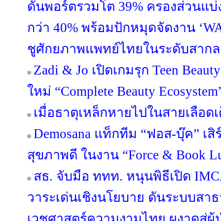
ดันพอร์ตรวมโต 39% ครองส่วนแบ่ง
กว่า 40% พร้อมปักหมุดจัดงาน 
ชูศักยภาพแพทย์ไทยในระดับสากล
Zadi & Jo เปิดเกมรุก Teen Beau
ใหม่ “Complete Beauty Ecosystem”
เมื่อธาตุเหล็กหายไปในสายเลือดเ
Demosana แท็กทีม “ฟอส-บุ๊ค” เส
สุขภาพดี ในงาน “Force & Book L
สธ. จับมือ ททท. หนุนพิธีเปิด I
วาระเด่นเชิงนโยบาย ดันระบบสา
เวชศาสตร์ความงามไทย ผงาดสู่ผู้นำ