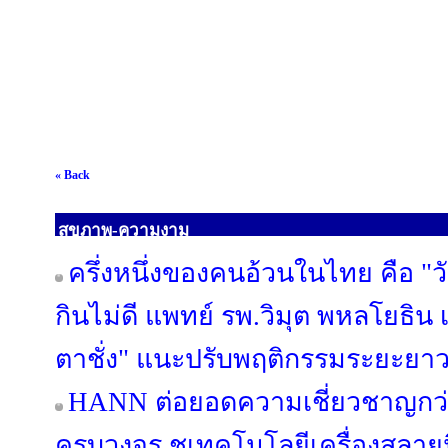
« Back
สุขภาพ-ความงาม
ครึ่งหนึ่งของคนอ้วนในไทย คือ "ว
กินไม่ดี แพทย์ รพ.วิมุต พหลโยธิน 
ตาชั่ง" แนะปรับพฤติกรรมระยะยา
HANN ต่อยอดความเชี่ยวชาญกว่า 3
ครบวงจร ชูเทคโนโลยีเครื่องสลายนิ