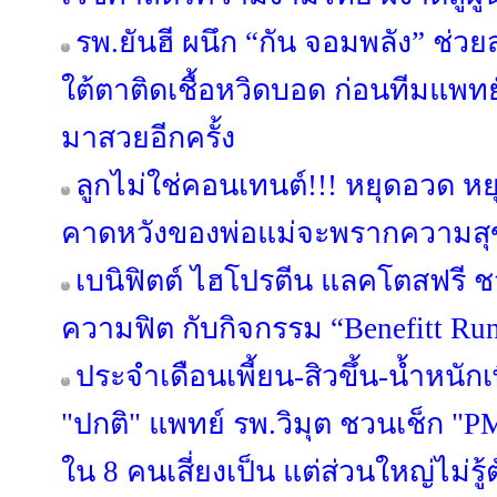
รพ.ยันฮี ผนึก “กัน จอมพลัง” ช่
ใต้ตาติดเชื้อหวิดบอด ก่อนทีมแพทย์
มาสวยอีกครั้ง
ลูกไม่ใช่คอนเทนต์!!! หยุดอวด ห
คาดหวังของพ่อแม่จะพรากความสุ
เบนิฟิตต์ ไฮโปรตีน แลคโตสฟรี ช
ความฟิต กับกิจกรรม “Benefitt Ru
ประจำเดือนเพี้ยน-สิวขึ้น-น้ำหนักเพ
"ปกติ" แพทย์ รพ.วิมุต ชวนเช็ก "P
ใน 8 คนเสี่ยงเป็น แต่ส่วนใหญ่ไม่รู้