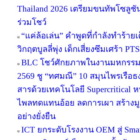
Thailand 2026 เตรียมขนทัพโซลูชั
ร่วมโชว์
“แค่ล้อเล่น” คำพูดที่กำลังทำร้าย
วิกฤตบูลลี่พุ่ง เด็กเสี่ยงซึมเศร้า
BLC โชว์ศักยภาพในงานมหกรรมส
2569 ชู “ทศมณี” 10 สมุนไพรเรือ
สารด้วยเทคโนโลยี Supercritical
ไพลทดแทนอ้อย ลดการเผา สร้างมู
อย่างยั่งยืน
ICT ยกระดับโรงงาน OEM สู่ Smar