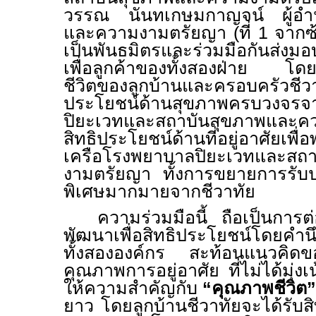
วรรณ นันทเกษมกาญจน์ ผู้อำ
และความงามตรัยญา (ที่
1
จากซ
เป็นพันธมิตรและร่วมมือกันส่งมอ
เพื่อลูกค้าของทั้งสองฝ่าย โด
ชีวิตของลูกบ้านและครอบครั
ประโยชน์ด้านสุขภาพครบวงจรจ
ปิยะเวทและ
สถาบันสุขภาพและค
สิทธิประโยชน์ด้านที่อยู่อาศัยเพื
เครือโรงพยาบาลปิยะเวทและสถ
งามตรัยญา ทั้งการขยายการรับป
พิเศษมากมายจากชีวาทัย
ความร่วมมือนี้ ถือเป็นการ
พัฒนาเพื่อสิทธิประโยชน์โดยคำนึ
ทั้งสององค์กร สะท้อนแนวคิดข
คุณภาพการอยู่อาศัย ที่ไม่ได้มุ่ง
ให้ความสำคัญกับ
“คุณภาพชีวิต”
ยาว โดยลูกบ้านชีวาทัยจะได้รับส