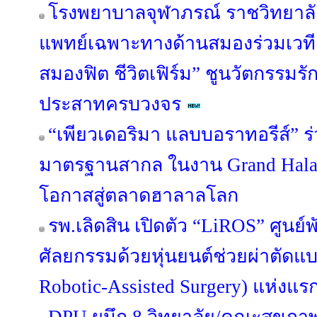
โรงพยาบาลจุฬาภรณ์ ราชวิทยาลั
แพทย์เฉพาะทางด้านสมองร่วมเว
สมองฟิต ชีวิตเฟิร์ม” ชูนวัตกรร
ประสาทครบวงจร
“เพียวเดอริมา แลบบอราทอรีส์” 
มาตรฐานสากล ในงาน Grand Halal
โอกาสสู่ตลาดฮาลาลโลก
รพ.เลิดสิน เปิดตัว “LiROS” ศูน
ศัลยกรรมด้วยหุ่นยนต์ช่วยผ่าตัดแบบ
Robotic-Assisted Surgery) แห่งแ