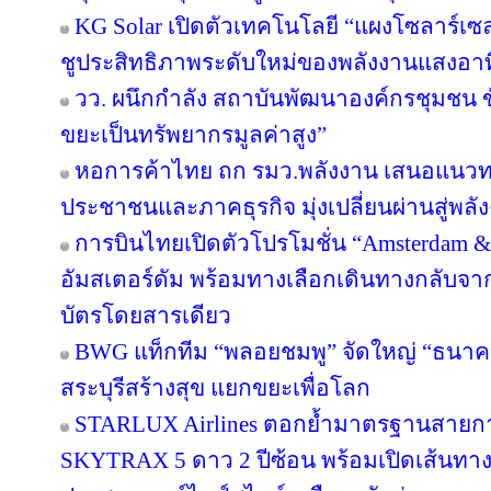
KG Solar เปิดตัวเทคโนโลยี “แผงโซลาร์เซ
ชูประสิทธิภาพระดับใหม่ของพลังงานแสงอาท
วว. ผนึกกำลัง สถาบันพัฒนาองค์กรชุมชน ขั
ขยะเป็นทรัพยากรมูลค่าสูง”
หอการค้าไทย ถก รมว.พลังงาน เสนอแนวทาง
ประชาชนและภาคธุรกิจ มุ่งเปลี่ยนผ่านสู่พล
การบินไทยเปิดตัวโปรโมชั่น “Amsterdam &
อัมสเตอร์ดัม พร้อมทางเลือกเดินทางกลับจาก
บัตรโดยสารเดียว
BWG แท็กทีม “พลอยชมพู” จัดใหญ่ “ธนาคารอิ
สระบุรีสร้างสุข แยกขยะเพื่อโลก
STARLUX Airlines ตอกย้ำมาตรฐานสายกา
SKYTRAX 5 ดาว 2 ปีซ้อน พร้อมเปิดเส้นทา