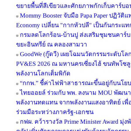
ขยายพื้นที่สีเขียวและศักยภาพกักเก็บคาร์บอน
Mommy Booster จับมือ Papa Paper ปฏิวัติแพ
Economy เปลี่ยน "กากหัวปลี" เป็นกันกระแท
กรมลดโลกร้อน-บ้านปู ส่งเสริมชุมชนคาร์บอ
ขยะอินทรีย์ ณ คลองสามวา
GoodWe (กู๊ดวี) เผยโฉมนวัตกรรมระดับโล
PV&ES 2026 ณ มหานครเซี่ยงไฮ้ ขนทัพโซลู
พลังงานโลกเต็มพิกัด
“กกพ.” ชี้ค่าไฟฟ้าสาธารณะขึ้นอยู่กับนโย
ไทยออยล์ ร่วมกับ พพ. ลงนาม MOU พัฒนา ป
พลังงานทดแทน จากพลังงานแสงอาทิตย์ เพื
ร่วมมือระหว่างภาครัฐ-เอกชน
กฟผ. คว้ารางวัล Prime Minister Award มุ่