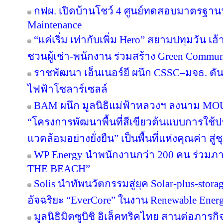
กฟผ. เปิดบ้านโชว์ 4 ศูนย์ทดสอบมาตรฐา
Maintenance
“แค่เริ่ม เท่ากับเพิ่ม Hero” สยามปทุมวัน เ
ชวนผู้เช่า-พนักงาน ร่วมสร้าง Green Commu
ราชพัฒนา เอ็นเนอร์ยี ผนึก CSSC–มจธ. ดัน
ไฟฟ้าโซลาร์เซลล์
BAM ผนึก มูลนิธิแม่ฟ้าหลวงฯ ลงนาม MOU 
“โครงการพัฒนาพื้นที่สีเขียวต้นแบบการใช้ประ
แวดล้อมอย่างยั่งยืน” เป็นพื้นที่แห่งคุณค่า ส
WP Energy นำพนักงานกว่า 200 คน ร่วม
THE BEACH”
Solis นำทัพนวัตกรรมสู่ยุค Solar-plus-stora
อัจฉริยะ “EverCore” ในงาน Renewable Energ
มูลนิธิมิตซูบิชิ อิเล็คทริคไทย สานต่อภารกิจ