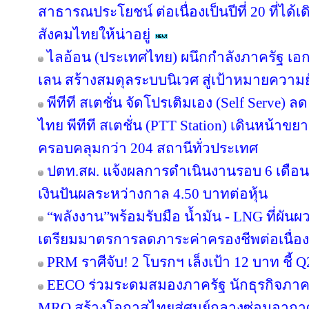
สาธารณประโยชน์ ต่อเนื่องเป็นปีที่ 20 ที่ได้
สังคมไทยให้น่าอยู่
ไลอ้อน (ประเทศไทย) ผนึกกำลังภาครัฐ เอก
เลน สร้างสมดุลระบบนิเวศ สู่เป้าหมายความยั
พีทีที สเตชั่น จัดโปรเติมเอง (Self Serve) ล
ไทย พีทีที สเตชั่น (PTT Station) เดินหน้าขย
ครอบคลุมกว่า 204 สถานีทั่วประเทศ
ปตท.สผ. แจ้งผลการดำเนินงานรอบ 6 เดือน
เงินปันผลระหว่างกาล 4.50 บาทต่อหุ้น
“พลังงาน”พร้อมรับมือ น้ำมัน - LNG ที่ผัน
เตรียมมาตรการลดภาระค่าครองชีพต่อเนื่อง
PRM ราศีจับ! 2 โบรกฯ เล็งเป้า 12 บาท ชี้ Q
EECO ร่วมระดมสมองภาครัฐ นักธุรกิจภา
MRO สร้างโอกาสไทยสู่ศูนย์กลางซ่อมอากา