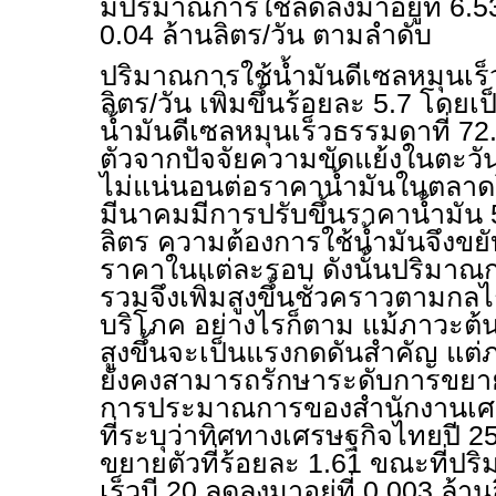
มีปริมาณการใช้ลดลงมาอยู่ที่ 6.5
0.04 ล้านลิตร/วัน ตามลำดับ
ปริมาณการใช้น้ำมันดีเซลหมุนเร็ว เ
ลิตร/วัน เพิ่มขึ้นร้อยละ 5.7 โดยเ
น้ำมันดีเซลหมุนเร็วธรรมดาที่ 72
ตัวจากปัจจัยความขัดแย้งในตะวั
ไม่แน่นอนต่อราคาน้ำมันในตลาดโ
มีนาคมมีการปรับขึ้นราคาน้ำมัน 5
ลิตร ความต้องการใช้น้ำมันจึงขยั
ราคาในแต่ละรอบ ดังนั้นปริมา
รวมจึงเพิ่มสูงขึ้นชั่วคราวตามกล
บริโภค อย่างไรก็ตาม แม้ภาวะต้นท
สูงขึ้นจะเป็นแรงกดดันสำคัญ แ
ยังคงสามารถรักษาระดับการขยาย
การประมาณการของสำนักงานเศร
ที่ระบุว่าทิศทางเศรษฐกิจไทยปี 2
ขยายตัวที่ร้อยละ 1.61 ขณะที่ปร
เร็วบี 20 ลดลงมาอยู่ที่ 0.003 ล้าน