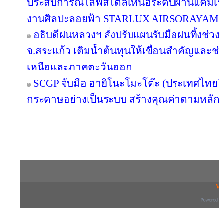
ประสบการณ์ไลฟ์สไตล์เหนือระดับผ่านแคมเ
งานศิลปะลอยฟ้า STARLUX AIRSORAYA
อธิบดีฝนหลวงฯ สั่งปรับแผนรับมือฝนทิ้งช่วง
จ.สระแก้ว เติมน้ำต้นทุนให้เขื่อนสำคัญและช
เหนือและภาคตะวันออก
SCGP จับมือ อายิโนะโมะโต๊ะ (ประเทศไทย) 
กระดาษอย่างเป็นระบบ สร้างคุณค่าตามหลัก
Copyright © 2016 inTV co.,Ltd. All Right
V