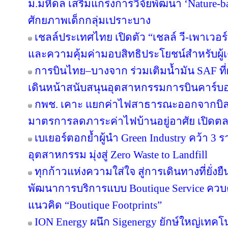
ม.มหิดล เสริมแกร่งการวิจัยพัฒนา ‘Nature-b
ศักยภาพเด็กกลุ่มเปราะบาง
เชลล์ประเทศไทย เปิดตัว “เชลล์ วี-เพาเวอ
และความคุ้มค่ามอบสิทธิประโยชน์สำหรับผู้เต
การบินไทย–บางจาก ร่วมเติมน้ำมัน SAF ที
เดินหน้าสนับสนุนอุตสาหกรรมการบินคาร์บ
กพช. เคาะ แยกค่าไฟสาธารณะออกจากบิล
มาตรการลดภาระค่าไฟบ้านอยู่อาศัย เปิดต
เบเยอร์ตอกย้ำผู้นำ Green Industry คว้า 3
อุตสาหกรรม มุ่งสู่ Zero Waste to Landfill
ทุกก้าวแห่งความใส่ใจ สู่การเดินทางที่ยั่ง
พัฒนาการบริการแบบ Boutique Service ควบคู
แนวคิด “Boutique Footprints”
ION Energy ผนึก Sigenergy ยักษ์ใหญ่เท