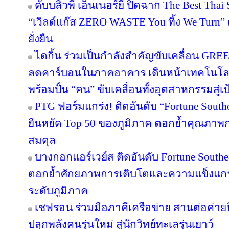
ดับบลิวพี เอ็นเนอร์ยี่ ปิดฉาก The Best Tha
“เวิลด์แก๊ส ZERO WASTE You ทิ้ง We Turn
ยั่งยืน
ไดกิ้น ร่วมเป็นกำลังสำคัญขับเคลื่อน GRE
ลดคาร์บอนในภาคอาคาร เดินหน้าเทคโนโลยี
พร้อมปั้น “คน” ขับเคลื่อนทั้งอุตสาหกรรมสู
PTG ฟอร์มแกร่ง! ติดอันดับ “Fortune Southea
ยืนหยัด Top 50 ของภูมิภาค ตอกย้ำคุณภาพก
สมดุล
บางกอกแอร์เวย์ส ติดอันดับ Fortune Southe
ตอกย้ำศักยภาพการเติบโตและความแข็งแกร่
ระดับภูมิภาค
เชฟรอน ร่วมมือภาคีเครือข่าย สานต่อค่ายนิ
ปลุกพลังคนรุ่นใหม่ สู่นักวิทย์ทะเลรุ่นเยาว์