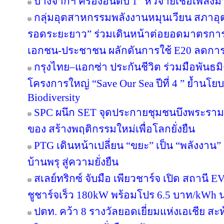
บางจากฯ ครองอันดับ 1 "หัวจ่ายเชื้อเพลิง
กลุ่มอุตสาหกรรมพลังงานหมุนเวียน สภาอุ
รอดระยะยาว” ร่วมเดินหน้าต่อยอดมาตรการภ
เอกชน-ประชาชน ผลักดันการใช้ E20 ลดกา
กรุงไทย–แอกซ่า ประกันชีวิต ร่วมมือพันธ
โครงการใหญ่ “Save Our Sea ปีที่ 4 ” ย้ำนโ
Biodiversity
SPC ผนึก SET จุดประกายชุมชนบึงพระราม
ของ สร้างพฤติกรรมใหม่เพื่อโลกยั่งยืน
PTG เดินหน้าเปลี่ยน “ขยะ” เป็น “พลังงาน
บ้านพรุ สู่ความยั่งยืน
สเลย์ทริกซ์ จับมือ เพียวชาร์จ เปิด สถาน
ชูชาร์จเร็ว 180kW พร้อมโปร 6.5 บาท/kWh น
ปตท. คว้า 8 รางวัลยอดเยี่ยมแห่งเอเชีย 