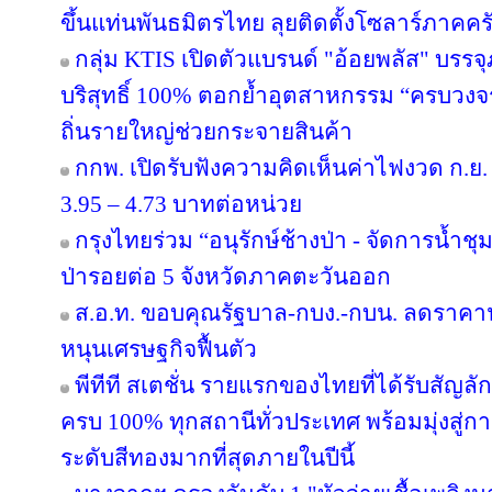
ขึ้นแท่นพันธมิตรไทย ลุยติดตั้งโซลาร์ภาคครัว
กลุ่ม KTIS เปิดตัวแบรนด์ "อ้อยพลัส" บรร
บริสุทธิ์ 100% ตอกย้ำอุตสาหกรรม “ครบวงจร” 
ถิ่นรายใหญ่ช่วยกระจายสินค้า
กกพ. เปิดรับฟังความคิดเห็นค่าไฟงวด ก.ย. 
3.95 – 4.73 บาทต่อหน่วย
กรุงไทยร่วม “อนุรักษ์ช้างป่า - จัดการน้ำชุม
ป่ารอยต่อ 5 จังหวัดภาคตะวันออก
ส.อ.ท. ขอบคุณรัฐบาล-กบง.-กบน. ลดราคาน้
หนุนเศรษฐกิจฟื้นตัว
พีทีที สเตชั่น รายแรกของไทยที่ได้รับสัญล
ครบ 100% ทุกสถานีทั่วประเทศ พร้อมมุ่งสู่ก
ระดับสีทองมากที่สุดภายในปีนี้