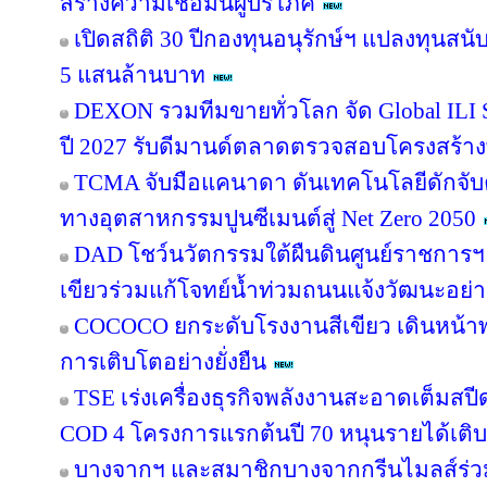
สร้างความเชื่อมั่นผู้บริโภค
เปิดสถิติ 30 ปีกองทุนอนุรักษ์ฯ แปลงทุนสน
5 แสนล้านบาท
DEXON รวมทีมขายทั่วโลก จัด Global ILI S
ปี 2027 รับดีมานด์ตลาดตรวจสอบโครงสร้าง
TCMA จับมือแคนาดา ดันเทคโนโลยีดักจับค
ทางอุตสาหกรรมปูนซีเมนต์สู่ Net Zero 2050
DAD โชว์นวัตกรรมใต้ผืนดินศูนย์ราชการฯ
เขียวร่วมแก้โจทย์น้ำท่วมถนนแจ้งวัฒนะอย่าง
COCOCO ยกระดับโรงงานสีเขียว เดินหน้า
การเติบโตอย่างยั่งยืน
TSE เร่งเครื่องธุรกิจพลังงานสะอาดเต็มสปีด
COD 4 โครงการแรกต้นปี 70 หนุนรายได้เต
บางจากฯ และสมาชิกบางจากกรีนไมลส์ร่วม