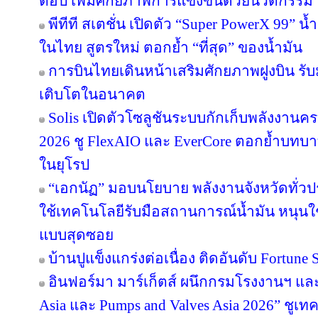
ตอัป เพิ่มศักยภาพการแข่งขันด้วยนวัตกรรม
พีทีที สเตชั่น เปิดตัว “Super PowerX 99” 
ในไทย สูตรใหม่ ตอกย้ำ “ที่สุด” ของน้ำมัน
การบินไทยเดินหน้าเสริมศักยภาพฝูงบิน รั
เติบโตในอนาคต
Solis เปิดตัวโซลูชันระบบกักเก็บพลังงานคร
2026 ชู FlexAIO และ EverCore ตอกย้ำบทบาท
ในยุโรป
“เอกนัฏ” มอบนโยบาย พลังงานจังหวัดทั่ว
ใช้เทคโนโลยีรับมือสถานการณ์น้ำมัน หนุนใช้
แบบสุดซอย
บ้านปูแข็งแกร่งต่อเนื่อง ติดอันดับ Fortune So
อินฟอร์มา มาร์เก็ตส์ ผนึกกรมโรงงานฯ แล
Asia และ Pumps and Valves Asia 2026” ชูเ