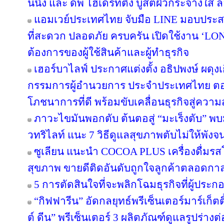
นนิ่ง และ ดีพ ไฮเดรทติ้ง บูสต์ผิวกระจ่างใส ล็
แอมเวย์ประเทศไทย จับมือ LINE มอบประสบ
ที่สะดวก ปลอดภัย ครบครัน เปิดใช้งาน ‘LON
ต้องการของผู้ใช้สินค้าและผู้ทำธุรกิจ
เฮอร์บาไลฟ์ ประกาศแต่งตั้ง อธิปพงษ์ ผดุง
กรรมการผู้อำนวยการ ประจำประเทศไทย ตอกย
โภชนาการที่ดี พร้อมขับเคลื่อนธุรกิจสู่ความ
ภาวะไขมันพอกตับ ต้นตอสู่ “มะเร็งตับ” พ
วทริไลท์ แนะ 7 วิธีดูแลสุขภาพตับไม่ให้พังจ
ซูเลียน แนะนำ COCOA PLUS เครื่องดื่มรสโ
สุขภาพ ขายดีติดอันดับถูกใจลูกค้าตลอดกา
5 การตัดสินใจที่จะพลิกโฉมธุรกิจที่ผู้ป
“กิฟฟารีน” อัดกลยุทธ์พรีเซ็นเตอร์มาร์เก็ตติ
ต์ ดีน” พรีเซ็นเตอร์ 3 ผลิตภัณฑ์ดูแลรูปร่างต