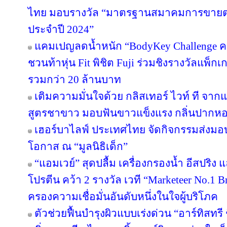
ไทย มอบรางวัล “มาตรฐานสมาคมการขายตรง
ประจำปี 2024”
แคมเปญลดน้ำหนัก “BodyKey Challenge ครั้ง
ชวนท้าหุ่น Fit พิชิต Fuji ร่วมชิงรางวัลแพ็กเ
รวมกว่า 20 ล้านบาท
เติมความมั่นใจด้วย กลิสเทอร์ ไวท์ ที จา
สูตรชาขาว มอบฟันขาวแข็งแรง กลิ่นปาก
เฮอร์บาไลฟ์ ประเทศไทย จัดกิจกรรมส่งม
โอกาส ณ “มูลนิธิเด็ก”
“แอมเวย์” สุดปลื้ม เครื่องกรองน้ำ อีสปริง
โปรตีน คว้า 2 รางวัล เวที “Marketeer No.1 Br
ครองความเชื่อมั่นอันดับหนึ่งในใจผู้บริโภค
ตัวช่วยฟื้นบำรุงผิวแบบเร่งด่วน “อาร์ทิสทรี