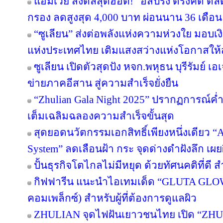
แอมเวย์ ส่งดีลสุดฮอต! “อีสปริง ดริ๊งค์ดี ด
กรอง ลดสูงสุด 4,000 บาท ผ่อนนาน 36 เดือน
“ซูเลียน” ส่งต่อพลังแห่งความห่วงใย มอบ
แห่งประเทศไทย เติมแสงสว่างแห่งโอกาสให
ซูเลียน เปิดตัวสุดปัง หจก.พหุธน บุรีรัมย์ เ
ข่ายภาคอีสาน สู่ความสำเร็จยั่งยืน
“Zhulian Gala Night 2025” ปรากฏการณ์ค่ำ
เต็มเฉลิมฉลองความสำเร็จขั้นสุด
สุดยอดนวัตกรรมเอกสิทธิ์เพียงหนึ่งเดียว “Ar
System” ลดเลือนฝ้า กระ จุดด่างดำฝังลึก เผ
ปั้นธุรกิจโตไกลไม่มีหยุด ด้วยทัศนคติที่ดี
กิฟฟารีน แนะนำไอเทมเด็ด “GLUTA GLO
คอมเพล็กซ์) สำหรับผู้ที่ต้องการดูแลผิว
ZHULIAN จุดไฟฝันเยาวชนไทย เปิด “ZHUL