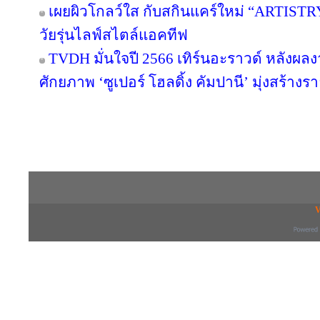
เผยผิวโกลว์ใส กับสกินแคร์ใหม่ “ARTIST
วัยรุ่นไลฟ์สไตล์แอคทีฟ
TVDH มั่นใจปี 2566 เทิร์นอะราวด์ หลังผ
ศักยภาพ ‘ซูเปอร์ โฮลดิ้ง คัมปานี’ มุ่งสร้างรา
Copyright © 2016 inTV co.,Ltd. All Right
V