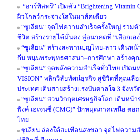
“อาร์ทิสทรี” เปิดตัว “Brightening Vitamin C
ผิวโกลว์กระจ่างใสในมาส์คเดียว
“ซูเลียน” จุดไฟความสำเร็จครั้งใหญ่ รวมตั
ชีวิต สร้างรายได้มั่นคง สู่อนาคตที่ “เลือกเอง
“ซูเลียน” สร้างสะพานบุญไทย-ลาว เดินหน้า
กีบ หนุนพระพุทธศาสนา–การศึกษา สร้างคุณค่า
“ซูเลียน” จุดพลังความสำเร็จทั่วไทย เป
VISION” พลิกวิสัยทัศน์ธุรกิจ สู่ชีวิตที่คุณเล
ประเทศ เดินสายสร้างแรงบันดาลใจ 3 จังหวั
“ซูเลียน” สวนวิกฤตเศรษฐกิจโลก เดินหน้าข
พิงค์ เอเจนซี่ (CMG)” ปักหมุดภาคเหนือ ตอ
ไทย
ซูเลียน ล่องใต้สะเทือนสงขลา จุดไฟความสำเ