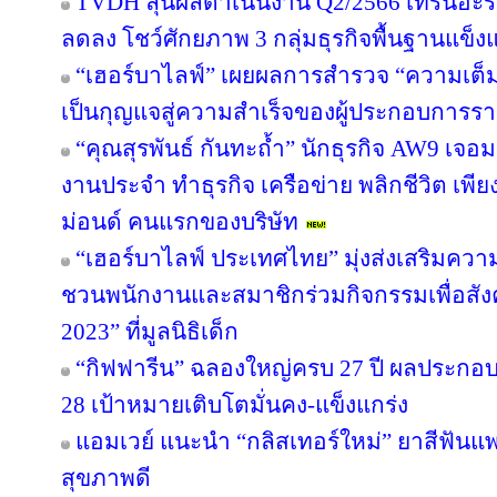
TVDH ลุ้นผลดำเนินงาน Q2/2566 เทิร์นอ
ลดลง โชว์ศักยภาพ 3 กลุ่มธุรกิจพื้นฐานแข็งแ
“เฮอร์บาไลฟ์” เผยผลการสำรวจ “ความเต็มใ
เป็นกุญแจสู่ความสำเร็จของผู้ประกอบการรา
“คุณสุรพันธ์ กันทะถ้ำ” นักธุรกิจ AW9 เจอมร
งานประจำ ทำธุรกิจ เครือข่าย พลิกชีวิต เพี
ม่อนด์ คนแรกของบริษัท
“เฮอร์บาไลฟ์ ประเทศไทย” มุ่งส่งเสริมควา
ชวนพนักงานและสมาชิกร่วมกิจกรรมเพื่อสังค
2023” ที่มูลนิธิเด็ก
“กิฟฟารีน” ฉลองใหญ่ครบ 27 ปี ผลประกอบกา
28 เป้าหมายเติบโตมั่นคง-แข็งแกร่ง
แอมเวย์ แนะนำ “กลิสเทอร์ใหม่” ยาสีฟันแพ
สุขภาพดี