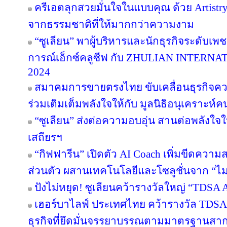
ครีเอตลุกสวยมั่นใจในแบบคุณ ด้วย Artist
จากธรรมชาติที่ให้มากกว่าความงาม
“ซูเลียน” พาผู้บริหารและนักธุรกิจระดับเพช
การณ์เอ็กซ์คลูซีฟ กับ ZHULIAN INTE
2024
สมาคมการขายตรงไทย ขับเคลื่อนธุรกิจคว
ร่วมเติมเต็มพลังใจให้กับ มูลนิธิอนุเคราะห์ค
“ซูเลียน” ส่งต่อความอบอุ่น สานต่อพลังใจใ
เสถียรฯ
“กิฟฟารีน” เปิดตัว AI Coach เพิ่มขีดคว
ส่วนตัว ผสานเทคโนโลยีและโซลูชั่นจาก “
ปังไม่หยุด! ซูเลียนคว้ารางวัลใหญ่ “TDS
เฮอร์บาไลฟ์ ประเทศไทย คว้ารางวัล TDS
ธุรกิจที่ยึดมั่นจรรยาบรรณตามมาตรฐานสากล ต