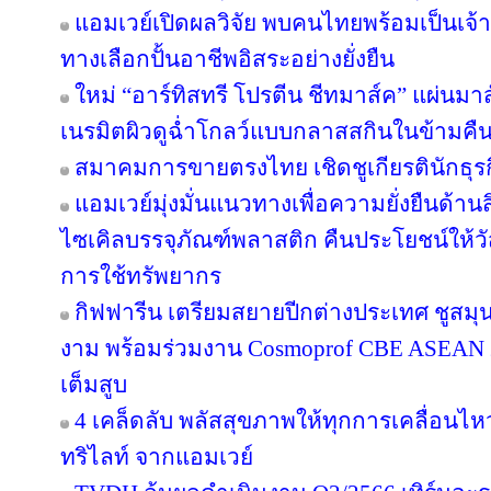
แอมเวย์เปิดผลวิจัย พบคนไทยพร้อมเป็นเจ้าข
ทางเลือกปั้นอาชีพอิสระอย่างยั่งยืน
ใหม่ “อาร์ทิสทรี โปรตีน ชีทมาส์ค” แผ่นม
เนรมิตผิวดูฉ่ำโกลว์แบบกลาสสกินในข้ามคืน
สมาคมการขายตรงไทย เชิดชูเกียรตินักธุรก
แอมเวย์มุ่งมั่นแนวทางเพื่อความยั่งยืนด้านส
ไซเคิลบรรจุภัณฑ์พลาสติก คืนประโยชน์ให้ว
การใช้ทรัพยากร
กิฟฟารีน เตรียมสยายปีกต่างประเทศ ชูสม
งาม พร้อมร่วมงาน Cosmoprof CBE ASEAN 
เต็มสูบ
4 เคล็ดลับ พลัสสุขภาพให้ทุกการเคลื่อนไห
ทริไลท์ จากแอมเวย์