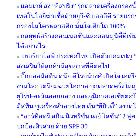
แอมเวย์ ส่ง “อีสปริง” รุกตลาดเครื่องกรองน
เทคโนโลยีฆ่าเชื้อด้วยยูวี-ซี แอลอีดี ราย
กรองไมโครพลาสติก มั่นใจเติบโต 100%
กลยุทธ์สร้างคอนเนคชั่นและคอมมูนิตี้ที่เข้มแ
ได้อย่างไร
เฮอร์บาไลฟ์ ประเทศไทย เปิดตัวแคมเปญ “ล่า
ส่งเสริมให้ลูกค้ามีสุขภาพที่ดีต่อไป
บิ๊กบอสมิสทิน ดนัย ดีโรจน์วงศ์ เปิดใจ เอเช
งามโลก เตรียมฉวยโอกาส บุกตลาดครั้งใหญ่ 
ยุโรป-ตะวันออกกลาง และภูมิภาคเอเชียตะวั
มิสทิน ชูเครื่องสำอางไทย ดัน“ทีบิวตี้” ผงาด
“อาร์ทิสทรี สกิน นิวทริชั่น เดย์ โลชั่น” 2
ปกป้องผิวสวย ด้วย SPF 30