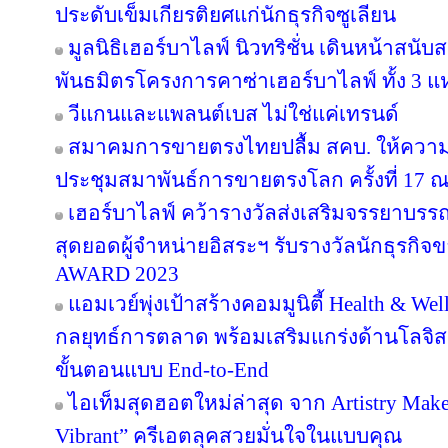
ประดับเข็มเกียรติยศแก่นักธุรกิจซูเลียน
มูลนิธิเฮอร์บาไลฟ์ นิวทริชั่น เดินหน้าสน
พันธมิตรโครงการคาซ่าเฮอร์บาไลฟ์ ทั้ง 3 
วีแกนและแพลนต์เบส ไม่ใช่แค่เทรนด์
สมาคมการขายตรงไทยปลื้ม สคบ. ให้ความ
ประชุมสมาพันธ์การขายตรงโลก ครั้งที่ 17 ณ
เฮอร์บาไลฟ์ คว้ารางวัลส่งเสริมจรรยาบรร
สุดยอดผู้จำหน่ายอิสระฯ รับรางวัลนักธุรกิ
AWARD 2023
แอมเวย์พุ่งเป้าสร้างคอมมูนิตี้ Health & Wel
กลยุทธ์การตลาด พร้อมเสริมแกร่งด้านโลจิสต
ขั้นตอนแบบ End-to-End
ไอเท็มสุดฮอตใหม่ล่าสุด จาก Artistry Ma
Vibrant” ครีเอตลุคสวยมั่นใจในแบบคุณ