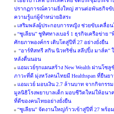
เฮอร์บาไลฟ์ ประเทศไทย จัดประชุมประจำปี 
ปรากฏการณ์ความยิ่งใหญ่ สานต่อพันธกิจขับ
ความรู้แก่ผู้จำหน่ายอิสระ
เสริมพลังผู้ประกอบการหญิง ช่วยขับเคลื่อ
“ซูเลียน” ชูทิศทางเบอร์ 1 ธุรกิจเครือข่าย “
ศักยภาพองค์กร เติบโตสู่ปีที่ 27 อย่างยั่งยืน
“อาร์ทิสทรี สกิน นิวทริชั่น สลีปปิ้ง มาส์ค” 
หลังตื่นนอน
แอมเวย์รุกแผนสร้าง New Wealth ผ่านโซลูช
ภาวะที่ดี มุ่งหวังคนไทยมี Healthspan ที่ยืนย
แอมเวย์ มอบเงิน 2.7 ล้านบาท จากกิจกรรม “บอด
มูลนิธิโรงพยาบาลเด็ก มอบชีวิตใหม่ให้อนา
ที่ดีของคนไทยอย่างยั่งยืน
“ซูเลียน” จัดงานใหญ่ก้าวเข้าสู่ปีที่ 27 