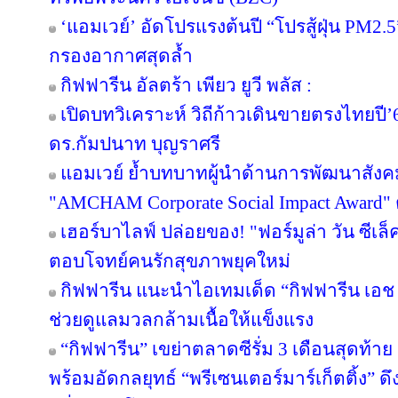
‘แอมเวย์’ อัดโปรแรงต้นปี “โปรสู้ฝุ่น PM2.5
กรองอากาศสุดล้ำ
กิฟฟารีน อัลตร้า เพียว ยูวี พลัส :
เปิดบทวิเคราะห์ วิถีก้าวเดินขายตรงไทยป
ดร.กัมปนาท บุญราศรี
แอมเวย์ ย้ำบทบาทผู้นำด้านการพัฒนาสังคมไ
"AMCHAM Corporate Social Impact Award" ต่
เฮอร์บาไลฟ์ ปล่อยของ! "ฟอร์มูล่า วัน ซีเล
ตอบโจทย์คนรักสุขภาพยุคใหม่
กิฟฟารีน แนะนำไอเทมเด็ด “กิฟฟารีน เอช เอ
ช่วยดูแลมวลกล้ามเนื้อให้แข็งแรง
“กิฟฟารีน” เขย่าตลาดซีรั่ม 3 เดือนสุดท้าย ส่
พร้อมอัดกลยุทธ์ “พรีเซนเตอร์มาร์เก็ตติ้ง” ด