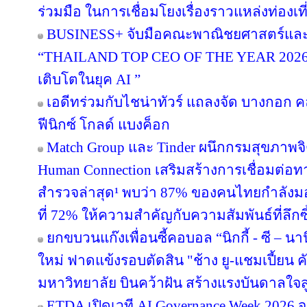
ร่วมมือ ในการเชื่อมโยงเรื่องราวแหล่งท่องเที
BUSINESS+ จับมือคณะพาณิชยศาสตร์และก
“THAILAND TOP CEO OF THE YEAR 2026” เช
เติบโตในยุค AI ”
เอดีทร่วมกับไชน่าทัวร์ แถลงจัด บางกอก คล
ฟีนิกซ์ โกลด์ แบงค็อก
Match Group และ Tinder ผนึกกรมสุขภาพจ
Human Connection เสริมสร้างการเชื่อมต่
สำรวจล่าสุด¹ พบว่า 87% ของคนไทยกำลังม
ที่ 72% ให้ความสำคัญกับความสัมพันธ์ที่ลึก
ยกขบวนแก๊งเพื่อนซี้คอบอล “นิกกี้ - ซี – นานิ
ใหม่ ฟาดแข้งรอบตัดสิน "ช้าง ยู-แชมเปี้ยน ค
มหาวิทยาลัย บินคว้าฝัน สร้างแรงบันดาลใจสู
ETDA เปิดเวที AI Governance Week 2026 จ