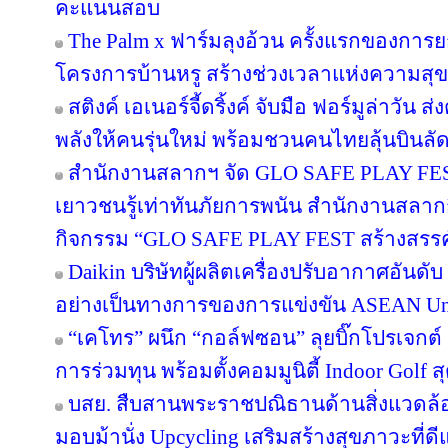
คะแนนสอบ
The Palm x ฟาร์มลุงอ้วน ครั้งแรกของการย
โครงการบ้านหรู สร้างช่วงเวลาแห่งความสุข
สติงค์ เอเนอร์จี้ดริ้งค์ จับมือ ฟอร์มูล่าวัน
พลังให้คนรุ่นใหม่ พร้อมชวนคนไทยลุ้นบินลัดฟ
สำนักงานสลากฯ จัด GLO SAFE PLAY FEST เ
เยาวชนรู้เท่าทันภัยการพนัน สำนักงานสลากก
กิจกรรม “GLO SAFE PLAY FEST สร้างสรรค์ รู
Daikin บริษัทผู้ผลิตเครื่องปรับอากาศอันดั
อย่างเป็นทางการของการแข่งขัน ASEAN Un
“เคโทร” ผนึก “กอล์ฟซอน” ลุยบิ๊กโปรเจกต์ เ
การร่วมทุน พร้อมตั้งคอมมูนิตี้ Indoor Golf ส
บสย. สืบสานพระราชปณิธานด้านสิ่งแวดล้อม
มอบม้านั่ง Upcycling เสริมสร้างสุขภาวะที่ด