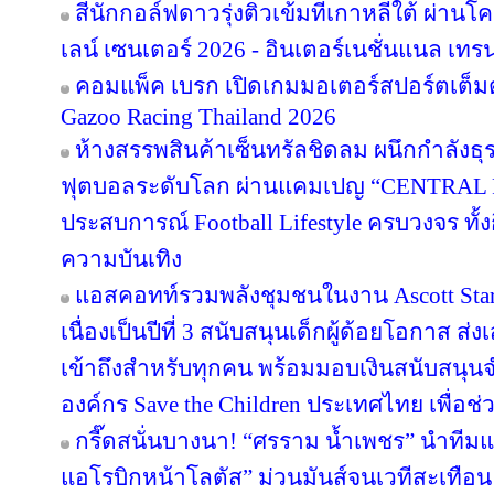
สี่นักกอล์ฟดาวรุ่งติวเข้มที่เกาหลีใต้ ผ่า
เลน์ เซนเตอร์ 2026 - อินเตอร์เนชั่นแนล เทรน
คอมแพ็ค เบรก เปิดเกมมอเตอร์สปอร์ตเต็มต
Gazoo Racing Thailand 2026
ห้างสรรพสินค้าเซ็นทรัลชิดลม ผนึกกำลังธุ
ฟุตบอลระดับโลก ผ่านแคมเปญ “CENTRAL
ประสบการณ์ Football Lifestyle ครบวงจร ทั้
ความบันเทิง
แอสคอทท์รวมพลังชุมชนในงาน Ascott Star 
เนื่องเป็นปีที่ 3 สนับสนุนเด็กผู้ด้อยโอกาส ส
เข้าถึงสำหรับทุกคน พร้อมมอบเงินสนับสนุน
องค์กร Save the Children ประเทศไทย เพื่อช่ว
กรี๊ดสนั่นบางนา! “ศรราม น้ำเพชร” นำทีม
แอโรบิกหน้าโลตัส” ม่วนมันส์จนเวทีสะเทือน