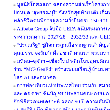
มูลนิธิโอสถสภา ฉลองความสำเร็จโครงการป
ปักหมุด ‘สุพรรณบุรี’ จังหวัดสุดท้าย เติมเต็
พลิกชีวิตคนพิการสู่ความยั่งยืนครบ 150 ราย
Alibaba Group จับมือ UEFA สนับสนุนการ
ระหว่างฤดูกาล 2027/28 – 2032/33 และ U
“ประเสริฐ” ชูกิจการลูกเสือรากฐานสำคัญส
คุณธรรม จงรักภักดีต่อชาติ ศาสนา พระมหาก
มหิดล–จุฬาฯ –เชียงใหม่ พลิกโฉมอุดมศึกษาไ
ร่วม “MC² GenEd” สร้างระบบเรียนรู้ข้ามมห
โลก AI และอนาคต
การท่องเที่ยวแห่งประเทศไทย ร่วมกับ สมาค
และ ดร.คฑา ชินบัญชร ประธานคณะกรรมการ
จัดพิธีสวดนพเคราะห์ ฉลอง 50 ปี ความสัมพ
แสนสิริ ผนึก ฑีฆาก่อสร้าง และกลุ่มพันธมิต