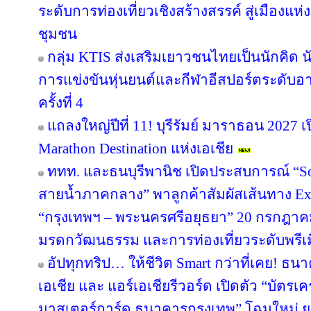
ระดับการท่องเที่ยวเชิงสร้างสรรค์ สู่เมืองแ
ชุมชน
กลุ่ม KTIS ส่งเสริมเยาวชนไทยเป็นนักคิด นั
การแข่งขันหุ่นยนต์และกีฬาอีสปอร์ตระดับอ
ครั้งที่ 4
แถลงใหญ่ปีที่ 11! บุรีรัมย์ มาราธอน 2027 เ
Marathon Destination แห่งเอเชีย
ททท. และธนบุรีพานิช เปิดประสบการณ์ “So
สายน้ำภาคกลาง” พาลูกค้าสัมผัสเส้นทาง Ex
“กรุงเทพฯ – พระนครศรีอยุธยา” 20 กรกฎาคม
มรดกวัฒนธรรม และการท่องเที่ยวระดับพรีเ
อัปทุกทริป… ให้ชีวิต Smart กว่าที่เคย! ธน
เอเชีย และ แอร์เอเชียรีวอร์ด เปิดตัว “บัตรเ
มาสเตอร์การ์ด ธนาคารกรุงเทพ” โฉมใหม่ ย