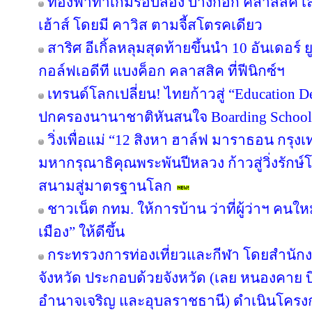
ท้องฟ้าทำเกมรอบสอง บางกอก คลาสสิค เล
เฮ้าส์ โดยมี คาวิส ตามจี้สโตรคเดียว
สาริศ อีเกิ้ลหลุมสุดท้ายขึ้นนำ 10 อันเดอร
กอล์ฟเอดีที แบงค็อก คลาสสิค ที่ฟีนิกซ์ฯ
เทรนด์โลกเปลี่ยน! ไทยก้าวสู่ “Education De
ปกครองนานาชาติหันสนใจ Boarding School ใ
วิ่งเพื่อแม่ “12 สิงหา ฮาล์ฟ มาราธอน กรุ
มหากรุณาธิคุณพระพันปีหลวง ก้าวสู่วิ่งรักษ
สนามสู่มาตรฐานโลก
ชาวเน็ต กทม. ให้การบ้าน ว่าที่ผู้ว่าฯ คน
เมือง” ให้ดีขึ้น
กระทรวงการท่องเที่ยวและกีฬา โดยสำนักงา
จังหวัด ประกอบด้วยจังหวัด (เลย หนองคาย
อำนาจเจริญ และอุบลราชธานี) ดำเนินโค