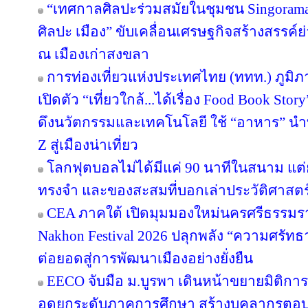
“เทศกาลศิลปะร่วมสมัยในชุมชน Singorama Ar
ศิลปะ เมือง” ขับเคลื่อนเศรษฐกิจสร้างสรรค์ย
ณ เมืองเก่าสงขลา
การท่องเที่ยวแห่งประเทศไทย (ททท.) ภูมิ
เปิดตัว “เที่ยวใกล้...ได้เรื่อง Food Book S
ดึงนวัตกรรมและเทคโนโลยี ใช้ “อาหาร” นำท
Z สู่เมืองน่าเที่ยว
โลกฟุตบอลไม่ได้มีแค่ 90 นาทีในสนาม แต่ย
ทรงจำ และของสะสมที่บอกเล่าประวัติศาสตร
CEA ภาคใต้ เปิดมุมมองใหม่นครศรีธรรมรา
Nakhon Festival 2026 ปลุกพลัง “ความศรัทธา
ต่อยอดสู่การพัฒนาเมืองอย่างยั่งยืน
EECO จับมือ ม.บูรพา เดินหน้าขยายมิติกา
อดยกระดับภาคการศึกษา สร้างบุคลากรตอบโจทย