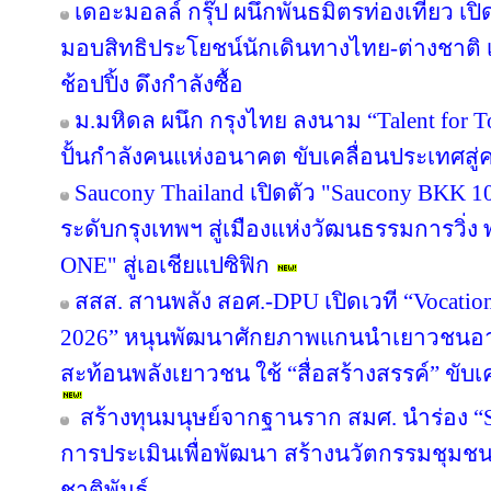
เดอะมอลล์ กรุ๊ป ผนึกพันธมิตรท่องเที่ยว เปิ
มอบสิทธิประโยชน์นักเดินทางไทย-ต่างชาติ เ
ช้อปปิ้ง ดึงกำลังซื้อ
ม.มหิดล ผนึก กรุงไทย ลงนาม “Talent for T
ปั้นกำลังคนแห่งอนาคต ขับเคลื่อนประเทศสู่ค
Saucony Thailand เปิดตัว "Saucony BKK 1
ระดับกรุงเทพฯ สู่เมืองแห่งวัฒนธรรมการวิ่ง
ONE" สู่เอเชียแปซิฟิก
สสส. สานพลัง สอศ.-DPU เปิดเวที “Vocation
2026” หนุนพัฒนาศักยภาพแกนนำเยาวชนอาชี
สะท้อนพลังเยาวชน ใช้ “สื่อสร้างสรรค์” ขับเ
สร้างทุนมนุษย์จากฐานราก สมศ. นำร่อง “Sm
การประเมินเพื่อพัฒนา สร้างนวัตกรรมชุมช
ชาติพันธุ์