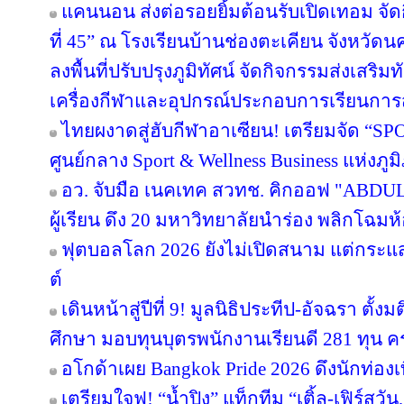
แคนนอน ส่งต่อรอยยิ้มต้อนรับเปิดเทอม จัดก
ที่ 45” ณ โรงเรียนบ้านช่องตะเคียน จังหว
ลงพื้นที่ปรับปรุงภูมิทัศน์ จัดกิจกรรมส่งเสร
เครื่องกีฬาและอุปกรณ์ประกอบการเรียนกา
ไทยผงาดสู่ฮับกีฬาอาเซียน! เตรียมจัด “SPO
ศูนย์กลาง Sport & Wellness Business แห่งภู
อว. จับมือ เนคเทค สวทช. คิกออฟ "ABDUL 
ผู้เรียน ดึง 20 มหาวิทยาลัยนำร่อง พลิกโฉมห้
ฟุตบอลโลก 2026 ยังไม่เปิดสนาม แต่กระแ
ต์
เดินหน้าสู่ปีที่ 9! มูลนิธิประทีป-อัจฉรา ต
ศึกษา มอบทุนบุตรพนักงานเรียนดี 281 ทุน 
อโกด้าเผย Bangkok Pride 2026 ดึงนักท่องเท
เตรียมใจฟู! “น้ำปิง” แท็กทีม “เติ้ล-เฟิร์สว