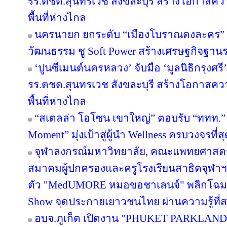
รร.ตชด.สุนทรเวช สังขละบุรี สร้างโอกาสค
พื้นที่ห่างไกล
นครนายก ยกระดับ “เมืองโบราณดงละคร” สู
วัฒนธรรม ชู Soft Power สร้างเศรษฐกิจฐาน
‘ปูนซีเมนต์นครหลวง’ จับมือ ‘มูลนิธิกรุงศร
รร.ตชด.สุนทรเวช สังขละบุรี สร้างโอกาสค
พื้นที่ห่างไกล
“สเตลล่า โอโซน เขาใหญ่” ตอบรับ “ททท.” 
Moment” มุ่งเป้าสู่ผู้นำ Wellness ครบวงจรท
จุฬาลงกรณ์มหาวิทยาลัย, คณะแพทยศาสตร์
สมาคมผู้ปกครองและครูโรงเรียนสาธิตจุฬาฯ จั
ตัว "MedUMORE หมอขอชาเลนจ์" พลิกโฉมการเ
Show จุดประกายเยาวชนไทย ผ่านความรู้ที่สน
อบจ.ภูเก็ต เปิดงาน "PHUKET PARKLAND