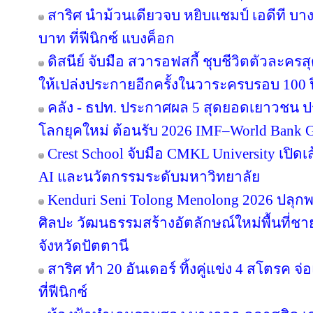
สาริศ นำม้วนเดียวจบ หยิบแชมป์ เอดีที บา
บาท ที่ฟีนิกซ์ แบงค็อก
ดิสนีย์ จับมือ สวารอฟสกี้ ชุบชีวิตตัวละครส
ให้เปล่งประกายอีกครั้งในวาระครบรอบ 100 ป
คลัง - ธปท. ประกาศผล 5 สุดยอดเยาวชน ป
โลกยุคใหม่ ต้อนรับ 2026 IMF–World Bank G
Crest School จับมือ CMKL University เปิดเ
AI และนวัตกรรมระดับมหาวิทยาลัย
Kenduri Seni Tolong Menolong 2026 ปลุกพล
ศิลปะ วัฒนธรรมสร้างอัตลักษณ์ใหม่พื้นที่ชา
จังหวัดปัตตานี
สาริศ ทำ 20 อันเดอร์ ทิ้งคู่แข่ง 4 สโตรค
ที่ฟีนิกซ์