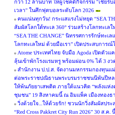
กว่า 12 ล้านบาท ให้ผู้โชคดีกิจกรรม "เชียร์บอ
เวลา" ในศึกฟุตบอลระดับโลก 2026
คนแน่นทุกวัน! กระแสแรงไม่หยุด “SEA TH
สัมผัสโลกใต้ทะเล 360° ร่วมสร้างโลกทะเลใหม่ด
“SEA THE CHANGE” นิทรรศการรักษ์ทะเลแห
โลกทะเลใหม่ ด้วยมือเรา” เปิดประสบการณ
Atome ประเทศไทย จับมือ Agoda เปิดตัวแคมเ
ลุ้นเข้าพักโรงแรมหรู พร้อมผ่อน 0% ได้ 3 งว
สำนักงาน ป.ป.ส. จัดงานมหกรรมกองทุนแม่
ต่อพระราชปณิธานพระบรมราชชนนีพันปีหลวง
ให้พ้นภัยยาเสพติด ภายใต้แนวคิด “พลังแห่ง
ชุมชน” 19 สิงหาคมนี้ ณ อิมแพ็ค เมืองทองธา
วิ่งด้วยใจ...ให้ด้วยรัก! ชวนนักวิ่งสัมผัส
“Red Cross Pakkret City Run 2026” 30 ส.ค. นี