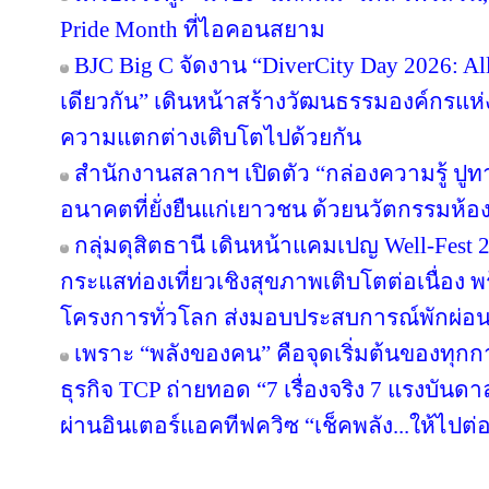
Pride Month ที่ไอคอนสยาม
BJC Big C จัดงาน “DiverCity Day 2026: All 
เดียวกัน” เดินหน้าสร้างวัฒนธรรมองค์กรแห่งค
ความแตกต่างเติบโตไปด้วยกัน
สำนักงานสลากฯ เปิดตัว “กล่องความรู้ ปูทางฝั
อนาคตที่ยั่งยืนแก่เยาวชน ด้วยนวัตกรรมห้อ
กลุ่มดุสิตธานี เดินหน้าแคมเปญ Well-Fest 202
กระแสท่องเที่ยวเชิงสุขภาพเติบโตต่อเนื่อง 
โครงการทั่วโลก ส่งมอบประสบการณ์พักผ่อนอ
เพราะ “พลังของคน” คือจุดเริ่มต้นของทุกก
ธุรกิจ TCP ถ่ายทอด “7 เรื่องจริง 7 แรงบัน
ผ่านอินเตอร์แอคทีฟควิซ “เช็คพลัง...ให้ไปต่