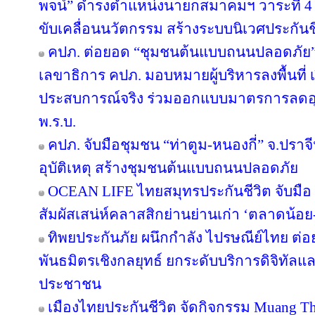
พจน์” ดำรงตำแหน่งนายกสมาคมฯ วาระที่ 4 ชู
ขับเคลื่อนนวัตกรรม สร้างระบบนิเวศประกันชีว
คปภ. ต่อยอด “ชุมชนต้นแบบถนนปลอดภัย” จ
เลขาธิการ คปภ. มอบหมายผู้บริหารลงพื้นที่ เป
ประสบการณ์จริง ร่วมออกแบบมาตรการลดอุบัต
พ.ร.บ.
คปภ. จับมือชุมชน “ท่าตูม-หนองกี่” จ.ปราจีน
อุบัติเหตุ สร้างชุมชนต้นแบบถนนปลอดภัย
OCEAN LIFE ไทยสมุทรประกันชีวิต จับมือ ‘
สัมผัสเสน่ห์คลาสสิกย่านย่านเก่า ‘ตลาดน้อ
ทิพยประกันภัย ผนึกกำลัง ไปรษณีย์ไทย ต่อย
พันธมิตรเชิงกลยุทธ์ ยกระดับบริการดิจิทัลแล
ประชาชน
เมืองไทยประกันชีวิต จัดกิจกรรม Muang Tha