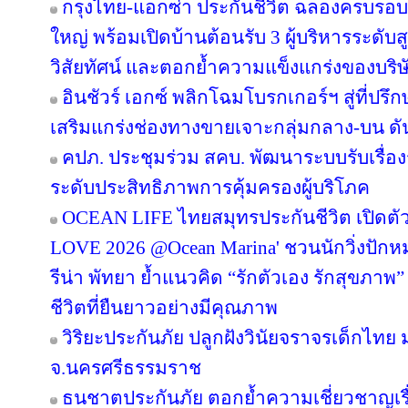
กรุงไทย-แอกซ่า ประกันชีวิต ฉลองครบรอบ 29
ใหญ่ พร้อมเปิดบ้านต้อนรับ 3 ผู้บริหารระดั
วิสัยทัศน์ และตอกย้ำความแข็งแกร่งของบริษ
อินชัวร์ เอกซ์ พลิกโฉมโบรกเกอร์ฯ สู่ที่ปร
เสริมแกร่งช่องทางขายเจาะกลุ่มกลาง-บน ดันเ
คปภ. ประชุมร่วม สคบ. พัฒนาระบบรับเรื่องร
ระดับประสิทธิภาพการคุ้มครองผู้บริโภค
OCEAN LIFE ไทยสมุทรประกันชีวิต เปิด
LOVE 2026 @Ocean Marina' ชวนนักวิ่งปักหมุด
รีน่า พัทยา ย้ำแนวคิด “รักตัวเอง รักสุขภาพ”
ชีวิตที่ยืนยาวอย่างมีคุณภาพ
วิริยะประกันภัย ปลูกฝังวินัยจราจรเด็กไท
จ.นครศรีธรรมราช
ธนชาตประกันภัย ตอกย้ำความเชี่ยวชาญเรื่