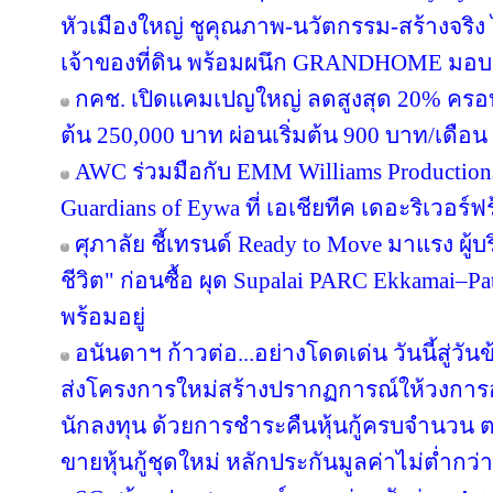
หัวเมืองใหญ่ ชูคุณภาพ-นวัตกรรม-สร้างจริง 
เจ้าของที่ดิน พร้อมผนึก GRANDHOME มอบส
กคช. เปิดแคมเปญใหญ่ ลดสูงสุด 20% ครอบ
ต้น 250,000 บาท ผ่อนเริ่มต้น 900 บาท/เดือน
AWC ร่วมมือกับ EMM Williams Productions 
Guardians of Eywa ที่ เอเชียทีค เดอะริเวอร์ฟ
ศุภาลัย ชี้เทรนด์ Ready to Move มาแรง ผู
ชีวิต" ก่อนซื้อ ผุด Supalai PARC Ekkamai–P
พร้อมอยู่
อนันดาฯ ก้าวต่อ...อย่างโดดเด่น วันนี้สู่วั
ส่งโครงการใหม่สร้างปรากฏการณ์ให้วงการอ
นักลงทุน ด้วยการชำระคืนหุ้นกู้ครบจำนว
ขายหุ้นกู้ชุดใหม่ หลักประกันมูลค่าไม่ต่ำกว่า