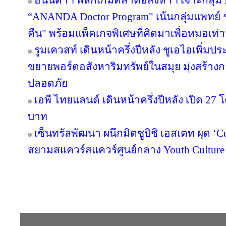
อนันดาฯ พลิกเกมตลาดอสังหาฯ เจาะกลุ่ม Nic
“ANANDA Doctor Program" เน้นกลุ่มแพทย์ 
คืน" พร้อมแพ็คเกจพิเศษที่คิดมาเพื่อหมอเท่าน
รูมเควสท์ เดินหน้าครึ่งปีหลัง ชูเอไอเพิ่มป
ขยายพอร์ตอสังหาริมทรัพย์ในสมุย มุ่งสร้
ปลอดภัย
เอพี ไทยแลนด์ เดินหน้าครึ่งปีหลัง เปิด 27
บาท
เซ็นทรัลพัฒนา ผนึกมิตซูบิชิ เอสเตท ผุด ‘
สยามสแควร์สแควร์ศูนย์กลาง Youth Culture
Copyright © 2016 inTV co.,Ltd. All Right