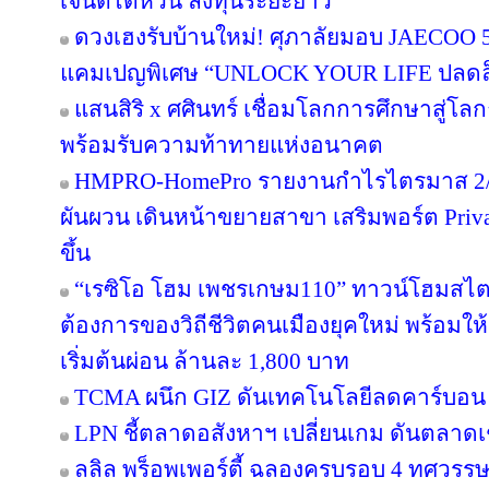
เจนต์ไต้หวัน ลงทุนระยะยาว
ดวงเฮงรับบ้านใหม่! ศุภาลัยมอบ JAECOO 5 
แคมเปญพิเศษ “UNLOCK YOUR LIFE ปลดล็อก
แสนสิริ x ศศินทร์ เชื่อมโลกการศึกษาสู่โลกธุ
พร้อมรับความท้าทายแห่งอนาคต
HMPRO-HomePro รายงานกำไรไตรมาส 2/2
ผันผวน เดินหน้าขยายสาขา เสริมพอร์ต Private
ขึ้น
“เรซิโอ โฮม เพชรเกษม110” ทาวน์โฮมสไตล์ญ
ต้องการของวิถีชีวิตคนเมืองยุคใหม่ พร้อมให้
เริ่มต้นผ่อน ล้านละ 1,800 บาท
TCMA ผนึก GIZ ดันเทคโนโลยีลดคาร์บอน เร
LPN ชี้ตลาดอสังหาฯ เปลี่ยนเกม ดันตลาดเช
ลลิล พร็อพเพอร์ตี้ ฉลองครบรอบ 4 ทศวรรษ 