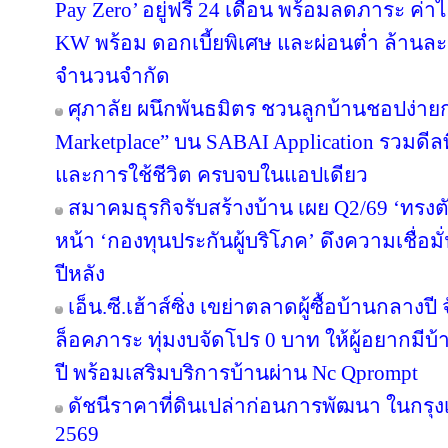
Pay Zero’ อยู่ฟรี 24 เดือน พร้อมลดภาระ ค่าไ
KW พร้อม ดอกเบี้ยพิเศษ และผ่อนต่ำ ล้านละ 
จำนวนจำกัด
ศุภาลัย ผนึกพันธมิตร ชวนลูกบ้านชอปง่ายกว
Marketplace” บน SABAI Application รวมดีลพ
และการใช้ชีวิต ครบจบในแอปเดียว
สมาคมธุรกิจรับสร้างบ้าน เผย Q2/69 ‘ทรงตั
หน้า ‘กองทุนประกันผู้บริโภค’ ดึงความเชื่อมั
ปีหลัง
เอ็น.ซี.เฮ้าส์ซิ่ง เขย่าตลาดผู้ซื้อบ้านกลา
ล็อคภาระ ทุ่มงบจัดโปร 0 บาท ให้ผู้อยากมีบ้
ปี พร้อมเสริมบริการบ้านผ่าน Nc Qprompt
ดัชนีราคาที่ดินเปล่าก่อนการพัฒนา ในกรุ
2569