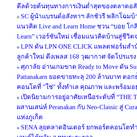
ดีลด้วยต้นทุนทางการเงินต่ำสุดของตลาดอส
SC ผู้นำแบรนด์อสังหาฯ ลักชัวรี พลิกโฉมบ้าน
แนวคิด Live and Learn Home ชวน “บอย โกสิ
Learn” เวอร์ชันใหม่ เชื่อมแนวคิดบ้านสู่ชีวิต
LPN ดัน LPN ONE CLICK แพลตฟอร์มสำน
ลูกค้าใหม่ ดึงเพลส 168 วุฒากาศ จัดโปรแรง
ศุภาลัย อ่านเกมขาด Ready to Move ดัน S
Pattanakarn ยอดขายทะลุ 200 ล้านบาท ตอกย้
คอนโดที่ "ใช่" ทั้งทำเล คุณภาพ และพร้อมอยู
เปิดนิยามการอยู่อาศัยเหนือระดับที่ “THE 
ผสานเสน่ห์ Peranakan กับ Neo-Classic สู่ C
แห่งภูเก็ต
SENA ลุยตลาดอินเตอร์ ยกพอร์ตคอนโดทำ