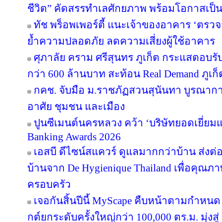
ชีวิต” คัดสรรทำเลศักยภาพ พร้อมโอกาสเป็น
ทัช พร็อพเพอร์ตี้ แนะเจ้าของอาคาร ‘ต
ย้ำความปลอดภัย ลดความเสี่ยงผู้ใช้อาคาร
ศุภาลัย คราม ศรีสุนทร ภูเก็ต กระแสตอบร
กว่า 600 ล้านบาท สะท้อน Real Demand ภูเก็
กคช. จับมือ ม.ราชภัฏสวนสุนันทา บูรณากา
อาศัย ชุมชน และเมือง
ปูนซีเมนต์นครหลวง คว้า ‘บริษัทยอดเยี่ยม
Banking Awards 2026
เอสบี ดีไซน์สแควร์ ดูแลมากกว่าบ้าน ส่ง
บ้านจาก De Hygienique Thailand เพื่อคุณภา
ครอบครัว
เจอกันสิ้นปีนี้ MyScape คืบหน้าตามกำหน
กต์ยกระดับครั้งใหญ่กว่า 100,000 ตร.ม. มุ่งสู่