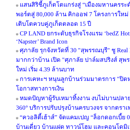
แสนสิริชี้ภูเก็ตโตแกร่งสู่ “เมืองมหานครร
พอร์ตสู่ 80,000 ล้าน คิกออฟ 7 โครงการใหม่
เติบโตควบคู่ภูเก็ตตลอด 15 ปี
CP LAND ยกระดับธุรกิจโรงแรม ‘bedZ Hotel’
‘Napster’ Brand Icon
ศุภาลัย รุกจังหวัดที่ 30 "สุพรรณบุรี" ชู Re
มากกว่าบ้าน เปิด "ศุภาลัย ปาล์มสปริงส์ สุพรร
ใหม่ เริ่ม 4.39 ล้านบาท
การเคหะฯ หนุนลูกบ้านร่วมมาตรการ "ปิดหนี
โอกาสทางการเงิน
หมดปัญหาผู้รับเหมาทิ้งงาน งบไม่บานปลาย
360° บริการปรับปรุงบ้านครบวงจร จากตราเ
“ควอลิตี้เฮ้าส์” จัดแคมเปญ “ล็อกดอกเบี้ย
บ้านเดี่ยว บ้านแฝด ทาวน์โฮม และคอนโดมิ