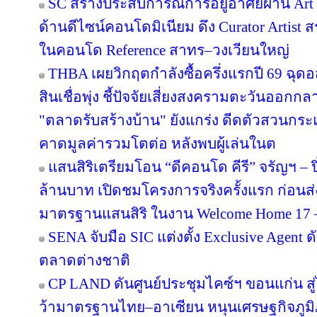
SC สร้างประสบการณ์การอยู่อาศัยผ่าน Art i
ด้านดีไซน์คอนโดมิเนียม ดึง Curator Artist 
ในคอนโด Reference สาทร–วงเวียนใหญ่
THBA เผยวิกฤตกำลังซื้อครึ่งแรกปี 69 ฉุด
สินเชื่อพุ่ง ชี้ปัจจัยเสี่ยงสงครามตะวันออกก
"ตลาดรับสร้างบ้าน" ยังแกร่ง ดีดตัวสวนกระแส
คาดมูลค่ารวมโตต่อ หลังพบผู้เล่นในต
แสนสิริเตรียมโอน “ดีคอนโด คีรี” จรัญฯ – ป
ล้านบาท เปิดชมโครงการจริงครั้งแรก ก่อ
มาตรฐานแสนสิริ ในงาน Welcome Home 17 – 1
SENA จับมือ SIC แต่งตั้ง Exclusive Agent ด
ตลาดต่างชาติ
CP LAND ดันศูนย์ประชุมไคซ์ฯ ขอนแก่น สู่
ว้ามาตรฐานไทย–อาเซียน หนุนเศรษฐกิจภูม