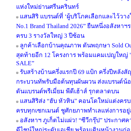
แห่งใหม่ย่านศรีนครินทร์
แสนสิริ แบรนด์ที่ ‘ผู้บริโภคเลือกและไว้วาง
No.1 Brand Thailand 2026” ยืนหนึ่งอสังหา
ครบ 3 รางวัลใหญ่ 3 ปีซ้อน
ลูกค้าเลือกบ้านคุณภาพ ดันพฤกษา Sold Out
สุดท้ายอีก 12 โครงการ พร้อมแคมเปญใหญ
SALE”
รับสร้างบ้านครึ่งแรกปี 69 แป้ก ครึ่งปีหลังส
กระบวนทัพรับมือต้นทุนผันผวน ส่งแบรนด์น้
ดันแบรนด์พรีเมี่ยม พีดีเฮ้าส์ รุกตลาดบน
แสนสิริส่ง “ฮับ หัวหิน” คอนโดใหม่แต่งครบ เ
ครบทุกเซกเมนต์ ชูศักยภาพทำเลแห่งการอยู่
อสังหาฯ ภูเก็ตไม่แผ่ว! “ซีวีกรุ๊ป” ประกา
ดีไซน์ใหญ่ระดับเอเชีย พร้อมเดินหน้างานก่อ