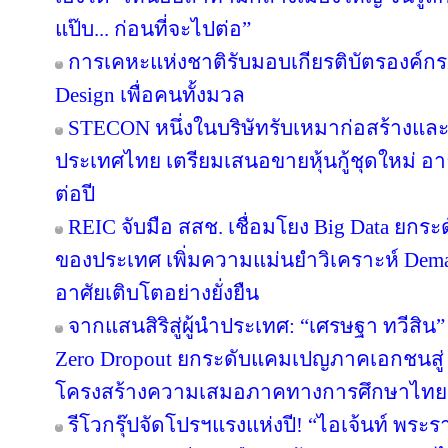
แป๊บ... ก่อนที่จะไปต่อ”
การเคหะแห่งชาติรับมอบเกียรติบัตรองค์กรต
Design เพื่อคนทั้งมวล
STECON หนึ่งในบริษัทรับเหมาก่อสร้างแ
ประเทศไทย เตรียมเสนอขายหุ้นกู้ชุดใหม่ อายุ
ต่อปี
REIC จับมือ สสช. เชื่อมโยง Big Data ยกระ
ของประเทศ เพิ่มความแม่นยำวิเคราะห์ Deman
อาศัยเติบโตอย่างยั่งยืน
จากแสนสิริสู่ผู้นำประเทศ: “เศรษฐา ทวีสิน”
Zero Dropout ยกระดับแคมเปญภาคเอกชนสู่ 
โครงสร้างความเสมอภาคทางการศึกษาไทย
รีโวกรุ๊ปจัดโปรฯแรงแห่งปี! “ไอเจ้นท์ พระ