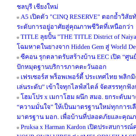
ชลบุรี เชียงใหม่
A5 เปิดตัว "CINQ RESERVE" ตอกย้ำวิสัยทั
ระดับการอยู่อาศัยสู่คุณภาพชีวิตที่เหนือกว่า
TITLE ลุยปั้น "THE TITLE District of Naiy
โฉมหาดในยางจาก Hidden Gem สู่ World Des
ซีคอน รุกตลาดรับสร้างบ้าน EEC เปิด “ศูนย
ปักหมุดฐานบริการภาคตะวันออก
เฟรเซอร์ส พร็อพเพอร์ตี้ ประเทศไทย พลิกมิต
เล่นระดับ” เข้าใจทุกไลฟ์สไตล์ จัดสรรทุกฟัง
โฮมโปร x เมกาโฮม ผนึก สมอ. ยกระดับมาต
“ความมั่นใจ” ให้เป็นมาตรฐานใหม่ทุกการเลือ
มาตรฐาน มอก. เพื่อบ้านที่ปลอดภัยและคุณภาพ
Pruksa x Harman Kardon เปิดประสบการณ์ค