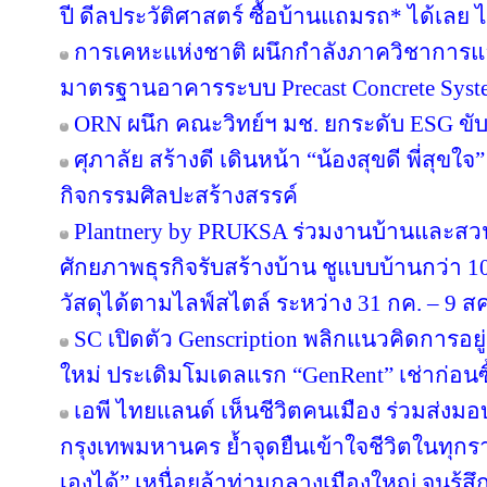
ปี ดีลประวัติศาสตร์ ซื้อบ้านแถมรถ* ได้เลย ไม
การเคหะแห่งชาติ ผนึกกำลังภาควิชาการแล
มาตรฐานอาคารระบบ Precast Concrete Syst
ORN ผนึก คณะวิทย์ฯ มช. ยกระดับ ESG ขับเค
ศุภาลัย สร้างดี เดินหน้า “น้องสุขดี พี่สุขใ
กิจกรรมศิลปะสร้างสรรค์
Plantnery by PRUKSA ร่วมงานบ้านและสวน
ศักยภาพธุรกิจรับสร้างบ้าน ชูแบบบ้านกว่า 10
วัสดุได้ตามไลฟ์สไตล์ ระหว่าง 31 กค. – 9 ส
SC เปิดตัว Genscription พลิกแนวคิดการอยู
ใหม่ ประเดิมโมเดลแรก “GenRent” เช่าก่อนซื
เอพี ไทยแลนด์ เห็นชีวิตคนเมือง ร่วมส่งมอบ ‘
กรุงเทพมหานคร ย้ำจุดยืนเข้าใจชีวิตในทุกรายล
เองได้” เหนื่อยล้าท่ามกลางเมืองใหญ่ จนรู้สึก