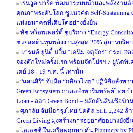
เรนวูด ปาร์ค พัฒนาระบบน้ำและพลังงานอัจ
คุณภาพระดับโลก ชูแนวคิด Self-Sustainin
แห่งอนาคตที่เติบโตอย่างยั่งยืน
ทัช พร็อพเพอร์ตี้ ชูบริการ “Energy Consul
ช่วยลดต้นทุนพลังงานสูงสุด 20% สู่การบริหา
แกรนด์ ยูนิตี้ ปลื้ม “เดนิม จตุจักร” กระแส
จองตึกใหม่ครั้งแรก พร้อมจัดโปรฯ 7 ยูนิตพิเศ
เดย์ 18 - 19 ก.ค. นี้ เท่านั้น
“แสนสิริ” จับมือ “กสิกรไทย” ปฏิวัติอสังหา
Green Ecosystem ภาคอสังหาริมทรัพย์ไทย ปั
Loan - ออก Green Bond – ผลักดันสินเชื่อบ้าน
ศุภาลัย จับมือกรุงไทย ปิดดีล SLL 2,242 ล
Green Living มุ่งสร้างการอยู่อาศัยอย่างยั่งยื
ไอเอชซี ในเครือพฤกษา ดัน Plantnery by P