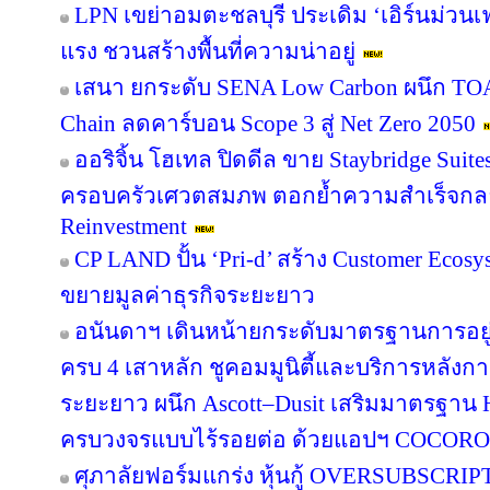
LPN เขย่าอมตะชลบุรี ประเดิม ‘เอิร์นม่วนเฟส
แรง ชวนสร้างพื้นที่ความน่าอยู่
เสนา ยกระดับ SENA Low Carbon ผนึก TOA 
Chain ลดคาร์บอน Scope 3 สู่ Net Zero 2050
ออริจิ้น โฮเทล ปิดดีล ขาย Staybridge Suit
ครอบครัวเศวตสมภพ ตอกย้ำความสำเร็จกลยุทธ
Reinvestment
CP LAND ปั้น ‘Pri-d’ สร้าง Customer Ecosy
ขยายมูลค่าธุรกิจระยะยาว
อนันดาฯ เดินหน้ายกระดับมาตรฐานการอย
ครบ 4 เสาหลัก ชูคอมมูนิตี้และบริการหลังกา
ระยะยาว ผนึก Ascott–Dusit เสริมมาตรฐาน H
ครบวงจรแบบไร้รอยต่อ ด้วยแอปฯ COCORO
ศุภาลัยฟอร์มแกร่ง หุ้นกู้ OVERSUBSCRIPT