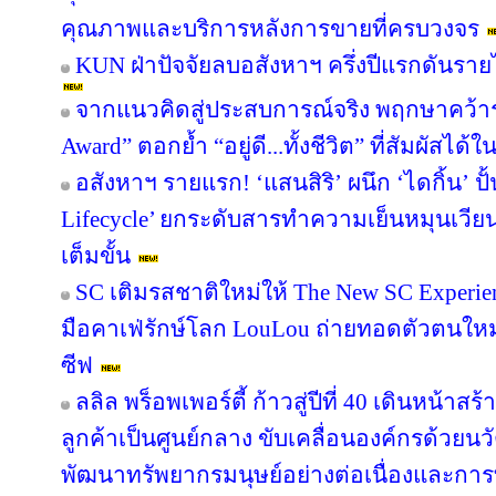
คุณภาพและบริการหลังการขายที่ครบวงจร
KUN ฝ่าปัจจัยลบอสังหาฯ ครึ่งปีแรกดันรา
จากแนวคิดสู่ประสบการณ์จริง พฤกษาคว้ารา
Award” ตอกย้ำ “อยู่ดี...ทั้งชีวิต” ที่สัมผัสได้ใ
อสังหาฯ รายแรก! ‘แสนสิริ’ ผนึก ‘ไดกิ้น’ ปั
Lifecycle’ ยกระดับสารทำความเย็นหมุนเวียน 
เต็มขั้น
SC เติมรสชาติใหม่ให้ The New SC Experi
มือคาเฟ่รักษ์โลก LouLou ถ่ายทอดตัวตนใหม
ซีฟ
ลลิล พร็อพเพอร์ตี้ ก้าวสู่ปีที่ 40 เดินหน้าสร
ลูกค้าเป็นศูนย์กลาง ขับเคลื่อนองค์กรด้วย
พัฒนาทรัพยากรมนุษย์อย่างต่อเนื่องและกา