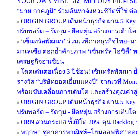
YOUR OWN VIBE” ส่ง “MELODY FILM SER
“มาย ภาคภูมิ” ร่วมค้นหาจังหวะชีวิตที่ใช่ ต่อย
ORIGIN GROUP เดินหน้าธุรกิจ ผ่าน 5 Key 
ปรับพอร์ต – รัดกุม - ยืดหยุ่น สร้างการเติบโตย
‘เซ็นทรัลพัฒนา’ ร่วมเวทีภาคธุรกิจไทย–
มาเลเซีย ตอกย้ำศักยภาพ ‘เซ็นทรัล ไอซิตี้
เศรษฐกิจอาเซียน
โดดเด่นต่อเนื่อง 3 ปีซ้อน! เซ็นทรัลพัฒนา 
รางวัล “บริษัทยอดเยี่ยมแห่งปี” จากเวที Mo
พร้อมขับเคลื่อนการเติบโต และสร้างคุณค่า
ORIGIN GROUP เดินหน้าธุรกิจ ผ่าน 5 Key 
ปรับพอร์ต – รัดกุม - ยืดหยุ่น สร้างการเติบโตย
ORN สวนกระแส ทั้งปีโต 20% ตุน Backlog 4
พฤกษา ชูอาคารพาณิชย์–โฮมออฟฟิศ “ออกแบบ