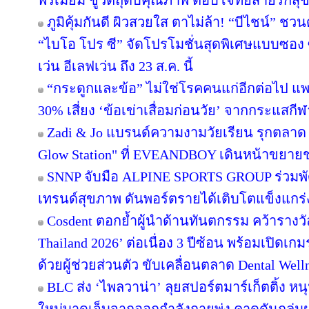
พรีเมียม ชูวัตถุดิบคุณภาพ ตอบโจทย์สายรักส
ภูมิคุ้มกันดี ผิวสวยใส ตาไม่ล้า! “บีไชน์” 
“ไบโอ โปร ซี” จัดโปรโมชั่นสุดพิเศษแบบซอง ซื้
เว่น อีเลฟเว่น ถึง 23 ส.ค. นี้
“กระดูกและข้อ” ไม่ใช่โรคคนแก่อีกต่อไป แพทย
30% เสี่ยง ‘ข้อเข่าเสื่อมก่อนวัย’ จากกระแสกีฬ
Zadi & Jo แบรนด์ความงามวัยเรียน รุกตลาด T
Glow Station" ที่ EVEANDBOY เดินหน้าขยาย
SNNP จับมือ ALPINE SPORTS GROUP ร่วมพัฒน
เทรนด์สุขภาพ ดันพอร์ตรายได้เติบโตแข็งแกร่
Cosdent ตอกย้ำผู้นำด้านทันตกรรม คว้ารางวั
Thailand 2026’ ต่อเนื่อง 3 ปีซ้อน พร้อมเปิดเ
ด้วยผู้ช่วยส่วนตัว ขับเคลื่อนตลาด Dental Well
BLC ส่ง ‘ไพลวาน่า’ ลุยสปอร์ตมาร์เก็ตติ้ง หนุ