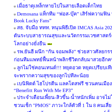
เมื่อธาตุเหล็กหายไปในสายเลือดเด็กไทย
Demosana แท็กทีม “ฟอส-บุ๊ค” เสิร์ฟความฟิน
Book Lucky Fans”
สธ. จับมือ ททท. หนุนพิธีเปิด IMCAS Asia 
ดันระบบสาธารณสุขและนวัตกรรมเวชศาสตร์คว
โลกอย่างยั่งยืน
รพ.ยันฮี ผนึก “กัน จอมพลัง” ช่วยสาวศัลยกร
ก่อนทีมแพทย์ฟื้นหน้าพลิกชีวิตกลับมาสวยอีกครั
ลูกไม่ใช่คอนเทนต์!!! หยุดอวด หยุดเปรียบเ
จะพรากความสุขของลูกไปทีละน้อย
เบนิฟิตต์ ไฮโปรตีน แลคโตสฟรี ชวนคนเมือง
“Benefitt Run With Me EP3”
ประจำเดือนเพี้ยน-สิวขึ้น-น้ำหนักเพิ่ม อาจไม่ใ
ชวนเช็ก "PMOS" ภาวะใกล้ตัวที่ 1 ใน 8 คนเสี่ยง