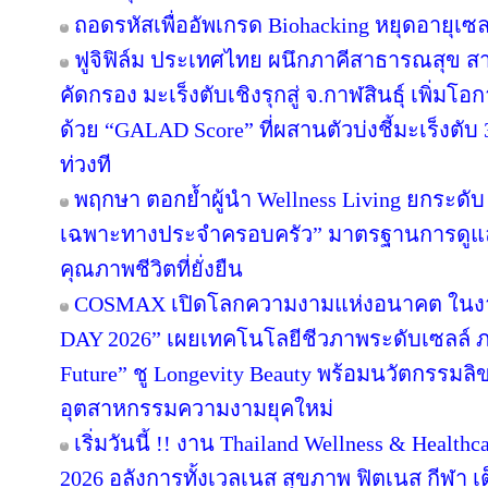
ถอดรหัสเพื่ออัพเกรด Biohacking หยุดอายุเซลล
ฟูจิฟิล์ม ประเทศไทย ผนึกภาคีสาธารณสุข 
คัดกรอง มะเร็งตับเชิงรุกสู่ จ.กาฬสินธุ์ เพิ
ด้วย “GALAD Score” ที่ผสานตัวบ่งชี้มะเร็งตับ
ท่วงที
พฤกษา ตอกย้ำผู้นำ Wellness Living ยกระดับ 
เฉพาะทางประจำครอบครัว” มาตรฐานการดูแลสุ
คุณภาพชีวิตที่ยั่งยืน
COSMAX เปิดโลกความงามแห่งอนาคต ใน
DAY 2026” เผยเทคโนโลยีชีวภาพระดับเซลล์ ภา
Future” ชู Longevity Beauty พร้อมนวัตกรรมลิข
อุตสาหกรรมความงามยุคใหม่
เริ่มวันนี้ !! งาน Thailand Wellness & Heal
2026 อลังการทั้งเวลเนส สุขภาพ ฟิตเนส กีฬา เต็ม