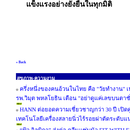
แข็งแรงอย่างยั่งยืนในทุกมิติ
« Back
สุขภาพ-ความงาม
ครึ่งหนึ่งของคนอ้วนในไทย คือ "วัยทำงาน" เห
รพ.วิมุต พหลโยธิน เตือน "อย่าดูแค่เลขบนตา
HANN ต่อยอดความเชี่ยวชาญกว่า 30 ปี เปิดศู
เทคโนโลยีเครื่องสลายนิ่วไร้รอยผ่าตัดระดับแน