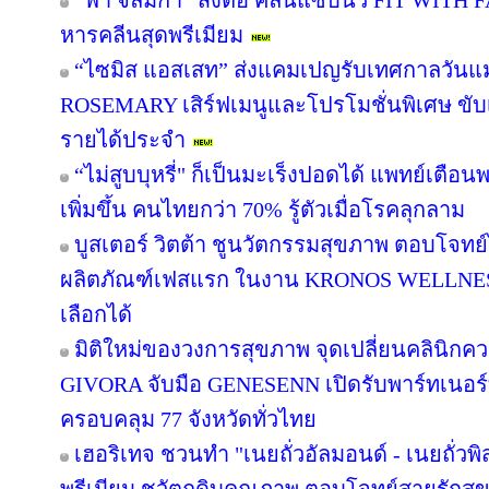
“ฟ้า จิลมิกา” ส่งต่อ คลีนแซ่บนัว FIT WITH
หารคลีนสุดพรีเมียม
“ไซมิส แอสเสท” ส่งแคมเปญรับเทศกาลวันแม
ROSEMARY เสิร์ฟเมนูและโปรโมชั่นพิเศษ ขับเคล
รายได้ประจำ
“ไม่สูบบุหรี่" ก็เป็นมะเร็งปอดได้ แพทย์เตือนพบ
เพิ่มขึ้น คนไทยกว่า 70% รู้ตัวเมื่อโรคลุกลาม
บูสเตอร์ วิตต้า ชูนวัตกรรมสุขภาพ ตอบโจทย์
ผลิตภัณฑ์เฟสแรก ในงาน KRONOS WELLNESS 
เลือกได้
มิติใหม่ของวงการสุขภาพ จุดเปลี่ยนคลินิกควา
GIVORA จับมือ GENESENN เปิดรับพาร์ทเนอร์ทั่
ครอบคลุม 77 จังหวัดทั่วไทย
เฮอริเทจ ชวนทำ "เนยถั่วอัลมอนด์ - เนยถั่วพ