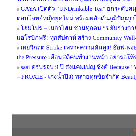
GAYA เปิดตัว “UNDrinkable Tea” ยกระดับสม
ตอบโจทย์หญิงยุคใหม่ พร้อมผลักดันภูมิปัญญาไ
โฮมโปร – เมกาโฮม ชวนทุกคน “ขยับร่างกาย เติม
แอโรบิกฟรี! ทุกสัปดาห์ สร้าง Community Well
เผยวิกฤต Stroke เพราะความดันสูง! อ๊อฟ-พง
the Pressure เตือนสติคนทำงานหนัก อย่ารอให้
sasi ครบรอบ 9 ปี ส่งแคมเปญ ซิ่งศิ Because “W
– PROXIE - เก่งน้ำปิง) ทลายทุกข้อจำกัด Beaut
Copyright © 2016 inTV co.,Ltd. All Right
V