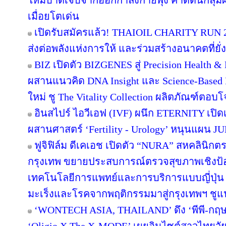
ใหม่บาดเจ็บจากออกกำลังกายพุ่ง คาดดันกลุ
เมื่อยโตเด่น
เปิดรับสมัครแล้ว! THAIOIL CHARITY RUN 2
ส่งต่อพลังแห่งการให้ และร่วมสร้างอนาคตที่ยั่ง
BIZ เปิดตัว BIZGENES สู่ Precision Health &
ผสานแนวคิด DNA Insight และ Science-Based N
ใหม่ ชู The Vitality Collection ผลิตภัณฑ์ตอ
อินสไปร์ ไอวีเอฟ (IVF) ผนึก ETERNITY เปิด
ผสานศาสตร์ ‘Fertility - Urology’ หนุนแผน 
ฟูจิฟิล์ม ดีเคเอช เปิดตัว “NURA” สหคลินิ
กรุงเทพ ขยายประสบการณ์ตรวจสุขภาพเชิงป้อง
เทคโนโลยีการแพทย์และการบริการแบบญี่ปุ
มะเร็งและโรคจากพฤติกรรมมาสู่กรุงเทพฯ ช
‘WONTECH ASIA, THAILAND’ ดึง ‘พีพี-กฤษฏ