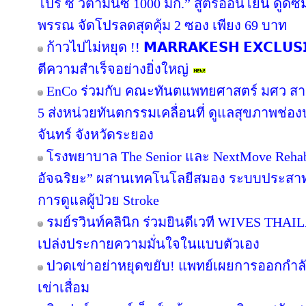
โปร ซี วิตามินซี 1000 มก.” สูตรอ่อนโยน ดูดซึม
พรรณ จัดโปรลดสุดคุ้ม 2 ซอง เพียง 69 บาท
ก้าวไปไม่หยุด !! 𝗠𝗔𝗥𝗥𝗔𝗞𝗘𝗦𝗛 𝗘𝗫𝗖𝗟𝗨
ตีความสำเร็จอย่างยิ่งใหญ่
EnCo ร่วมกับ คณะทันตแพทยศาสตร์ มศว สานต่อ
5 ส่งหน่วยทันตกรรมเคลื่อนที่ ดูแลสุขภาพช่องป
จันทร์ จังหวัดระยอง
โรงพยาบาล The Senior และ NextMove Rehabilit
อัจฉริยะ” ผสานเทคโนโลยีสมอง ระบบประสาท แล
การดูแลผู้ป่วย Stroke
รมย์รวินท์คลินิก ร่วมยินดีเวที WIVES THAIL
เปล่งประกายความมั่นใจในแบบตัวเอง
ปวดเข่าอย่าหยุดขยับ! แพทย์เผยการออกกำล
เข่าเสื่อม