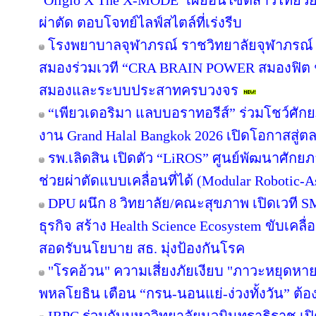
‘Oligio X The X-MODE’ เผยอินไซต์สาวไทยวั
ผ่าตัด ตอบโจทย์ไลฟ์สไตล์ที่เร่งรีบ
โรงพยาบาลจุฬาภรณ์ ราชวิทยาลัยจุฬาภรณ์
สมองร่วมเวที “CRA BRAIN POWER สมองฟิต ชี
สมองและระบบประสาทครบวงจร
“เพียวเดอริมา แลบบอราทอรีส์” ร่วมโชว์ศ
งาน Grand Halal Bangkok 2026 เปิดโอกาสสู
รพ.เลิดสิน เปิดตัว “LiROS” ศูนย์พัฒนาศักย
ช่วยผ่าตัดแบบเคลื่อนที่ได้ (Modular Robotic
DPU ผนึก 8 วิทยาลัย/คณะสุขภาพ เปิดเวที SMAR
ธุรกิจ สร้าง Health Science Ecosystem ขับเคลื
สอดรับนโยบาย สธ. มุ่งป้องกันโรค
"โรคอ้วน" ความเสี่ยงภัยเงียบ "ภาวะหยุดหา
พหลโยธิน เตือน “กรน-นอนแย่-ง่วงทั้งวัน” ต้