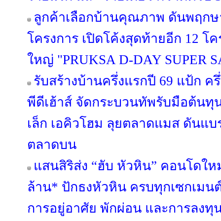
ลูกค้าเลือกบ้านคุณภาพ ดันพฤกษา
โครงการ เปิดโค้งสุดท้ายอีก 12 
ใหญ่ "PRUKSA D-DAY SUPER S
รับสร้างบ้านครึ่งแรกปี 69 แป้ก ค
พีดีเฮ้าส์ จัดกระบวนทัพรับมือต้นท
เล็ก เอคิวโฮม ลุยตลาดแมส ดันแบรนด์
ตลาดบน
แสนสิริส่ง “ฮับ หัวหิน” คอนโดใหม
ล้าน* ปักธงหัวหิน ครบทุกเซกเมนต
การอยู่อาศัย พักผ่อน และการลงทุ