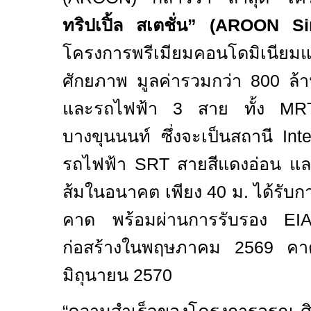
ทริปเปิ้ล สเตชั่น”
(AROON Sirir
โครงการพรีเมียมคอนโดมิเนียมแ
ศักยภาพ มูลค่ารวมกว่า
800
ล้
และรถไฟฟ้า
3
สาย ทั้ง
MR
บางขุนนนท์ ซึ่งจะเป็นสถานี
Int
รถไฟฟ้า
SRT
สายสีแดงอ่อน แ
ส้มในอนาคต เพียง
40
ม. ได้รับก
คาด พร้อมผ่านการรับรอง
EI
ก่อสร้างในพฤษภาคม
2569
คา
มิถุนายน
2570