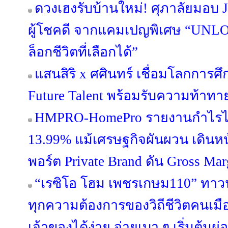
ดวงเฮงรับบ้านใหม่! ศุภาลัยมอบ 
ผู้โชคดี จากแคมเปญพิเศษ “UN
ล็อกชีวิตที่เลือกได้”
แสนสิริ x ศศินทร์ เชื่อมโลกการศึก
Future Talent พร้อมรับความท้าท
HMPRO-HomePro รายงานกำไรไ
13.99% แม้เศรษฐกิจผันผวน เดินห
พอร์ต Private Brand ดัน Gross Margi
“เรซิโอ โฮม เพชรเกษม110” ทาวน์โ
ทุกความต้องการของวิถีชีวิตคนเมือ
เจ้าของได้ง่าย จ่ายเบา ๆ เริ่มต้นผ