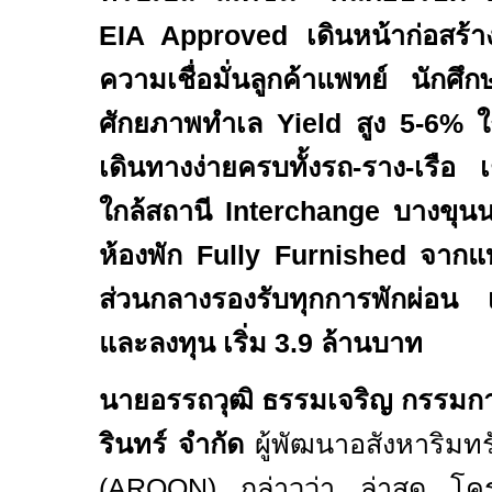
EIA Approved
เดินหน้าก่อสร้
ความเชื่อมั่นลูกค้าแพทย์ นักศ
ศักยภาพทำเล
Yield
สูง
5-6%
ใก
เดินทางง่ายครบทั้งรถ-ราง-เรือ
ใกล้สถานี
Interchange
บางขุน
ห้องพัก
Fully Furnished
จากแ
ส่วนกลางรองรับทุกการพักผ่อน เห
และลงทุน เริ่ม
3.9
ล้านบาท
นายอรรถวุฒิ ธรรมเจริญ กรรมการผู
รินทร์ จำกัด
ผู้พัฒนาอสังหาริมท
(
AROON)
กล่าวว่า ล่าสุด โ