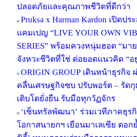
ปลอดภัยและคุณภาพชีวิตที่ดีกว่า
Pruksa x Harman Kardon เปิดประ
แคมเปญ “LIVE YOUR OWN VIB
SERIES” พร้อมควงหนุ่มฮอต “มาย 
จังหวะชีวิตที่ใช่ ต่อยอดแนวคิด “อยู่ด
ORIGIN GROUP เดินหน้าธุรกิจ ผ่
คลื่นเศรษฐกิจซบ ปรับพอร์ต – รัดกุม
เติบโตยั่งยืน รับมือทุกวัฏจักร
‘เซ็นทรัลพัฒนา’ ร่วมเวทีภาคธุร
โอกาสนายกฯ เยือนมาเลเซีย ตอกย้