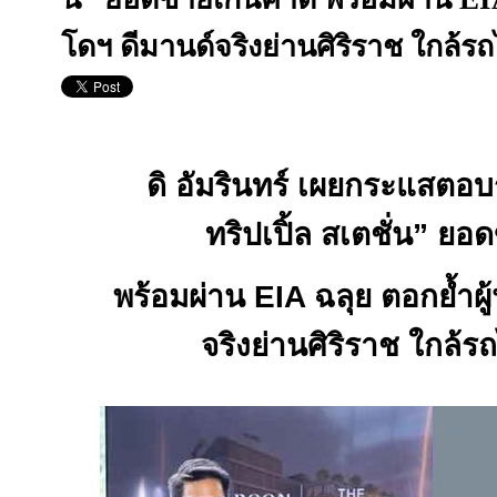
โดฯ ดีมานด์จริงย่านศิริราช ใกล้ร
ดิ อัมรินทร์ เผยกระแสตอบ
ทริปเปิ้ล สเตชั่น
”
ยอด
พร้อมผ่าน
EIA
ฉลุย ตอกย้ำผ
จริงย่านศิริราช ใกล้