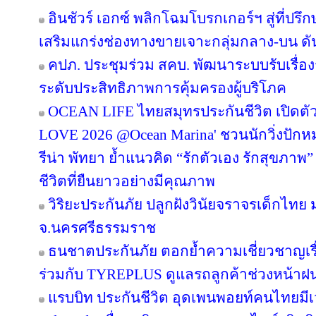
อินชัวร์ เอกซ์ พลิกโฉมโบรกเกอร์ฯ สู่ที่ปร
เสริมแกร่งช่องทางขายเจาะกลุ่มกลาง-บน ดันเ
คปภ. ประชุมร่วม สคบ. พัฒนาระบบรับเรื่องร
ระดับประสิทธิภาพการคุ้มครองผู้บริโภค
OCEAN LIFE ไทยสมุทรประกันชีวิต เปิด
LOVE 2026 @Ocean Marina' ชวนนักวิ่งปักหมุด
รีน่า พัทยา ย้ำแนวคิด “รักตัวเอง รักสุขภาพ”
ชีวิตที่ยืนยาวอย่างมีคุณภาพ
วิริยะประกันภัย ปลูกฝังวินัยจราจรเด็กไท
จ.นครศรีธรรมราช
ธนชาตประกันภัย ตอกย้ำความเชี่ยวชาญเรื่
ร่วมกับ TYREPLUS ดูแลรถลูกค้าช่วงหน้าฝน
แรบบิท ประกันชีวิต อุดเพนพอยท์คนไทยมีเว