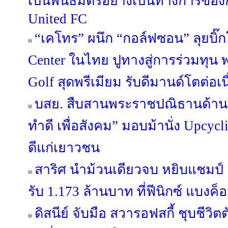
เป็นพันธมิตรอย่างเป็นทางการขอ
United FC
“เคโทร” ผนึก “กอล์ฟซอน” ลุยบิ๊ก
Center ในไทย ปูทางสู่การร่วมทุน พร
Golf สุดพรีเมียม รับดีมานด์โตต่อเน
บสย. สืบสานพระราชปณิธานด้านสิ
ทำดี เพื่อสังคม” มอบม้านั่ง Upcycl
ดีแก่เยาวชน
สาริศ นำม้วนเดียวจบ หยิบแชมป์ 
รับ 1.173 ล้านบาท ที่ฟีนิกซ์ แบงค็
ดิสนีย์ จับมือ สวารอฟสกี้ ชุบชีว