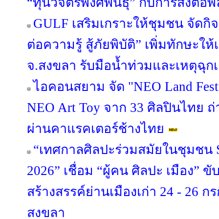
“ทุนวิจิตรพงศ์พันธุ์” กับการส่งต่อพ
GULF เสริมเกราะให้ชุมชน จัดกิ
ต่อความรู้ สู้ภัยพิบัติ” เพิ่มทักษะ
จ.สงขลา รับมือน้ำท่วมและเหตุฉุก
ไอคอนสยาม จัด "NEO Land Fest
NEO Art Toy จาก 33 ศิลปินไทย ถ
ผ่านคาแรคเตอร์ช้างไทย
“เทศกาลศิลปะร่วมสมัยในชุมชน S
2026” เชื่อม “ผู้คน ศิลปะ เมือง” ข
สร้างสรรค์ย่านเมืองเก่า 24 - 26 
สงขลา