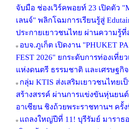
จับมือ ช่องเวิร์คพอยท์ 23 เปิด
เลนจ์" พลิกโฉมการเรียนรู้สู่ Edut
ประกายเยาวชนไทย ผ่านความรู้ที่ส
อบจ.ภูเก็ต เปิดงาน "PHUKET
FEST 2026" ยกระดับการท่องเที่ยวเช
แห่งดนตรี ธรรมชาติ และเศรษฐกิ
กลุ่ม KTIS ส่งเสริมเยาวชนไทยเป็น
สร้างสรรค์ ผ่านการแข่งขันหุ่นยนต
อาเซียน ชิงถ้วยพระราชทานฯ ครั้งที
แถลงใหญ่ปีที่ 11! บุรีรัมย์ มารา