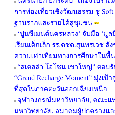
นครนายก ยกระดับ “เมืองโบราณด
การท่องเที่ยวเชิงวัฒนธรรม ชู Sof
ฐานรากและรายได้สู่ชุมชน
‘ปูนซีเมนต์นครหลวง’ จับมือ ‘มูลน
เรียนเด็กเล็ก รร.ตชด.สุนทรเวช สัง
ความเท่าเทียมทางการศึกษาในพื้นท
“สเตลล่า โอโซน เขาใหญ่” ตอบรั
“Grand Recharge Moment” มุ่งเป้าส
ที่สุดในภาคตะวันออกเฉียงเหนือ
จุฬาลงกรณ์มหาวิทยาลัย, คณะแ
มหาวิทยาลัย, สมาคมผู้ปกครองและ