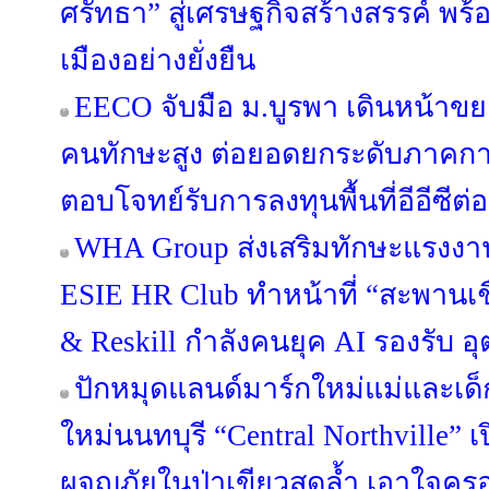
ศรัทธา” สู่เศรษฐกิจสร้างสรรค์ พร
เมืองอย่างยั่งยืน
EECO จับมือ ม.บูรพา เดินหน้าข
คนทักษะสูง ต่อยอดยกระดับภาคกา
ตอบโจทย์รับการลงทุนพื้นที่อีอีซีต่อ
WHA Group ส่งเสริมทักษะแรงงาน
ESIE HR Club ทำหน้าที่ “สะพานเชื่
& Reskill กำลังคนยุค AI รองรับ
ปักหมุดแลนด์มาร์กใหม่แม่และเด็ก
ใหม่นนทบุรี “Central Northville” เ
ผจญภัยในป่าเขียวสุดล้ำ เอาใจคร