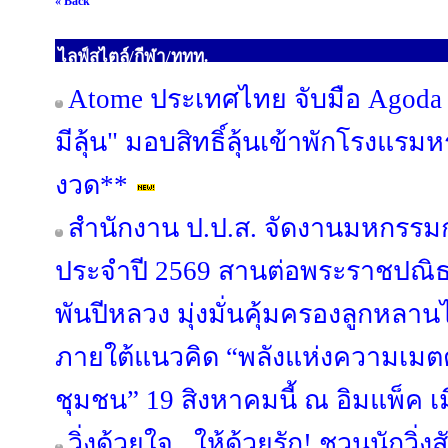
« Back
ไลฟ์สไตล์/กีฬา/ททท.
Atome ประเทศไทย จับมือ Agoda เ
มีลุ้น" มอบสิทธิ์ลุ้นเข้าพักโรงแรมห
งวด**
สำนักงาน ป.ป.ส. จัดงานมหกรรม
ประจำปี 2569 สานต่อพระราชปณ
พันปีหลวง มุ่งมั่นคุ้มครองลูกหลา
ภายใต้แนวคิด “พลังแห่งความเมตตา
ชุมชน” 19 สิงหาคมนี้ ณ อิมแพ็ค เ
วิ่งด้วยใจ...ให้ด้วยรัก! ชวนนักวิ