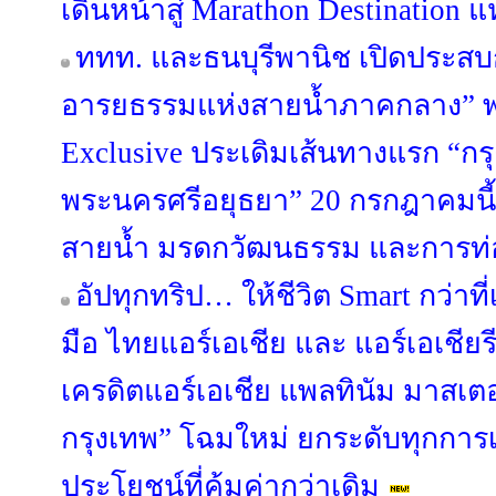
เดินหน้าสู่ Marathon Destination แ
ททท. และธนบุรีพานิช เปิดประสบก
อารยธรรมแห่งสายน้ำภาคกลาง” พา
Exclusive ประเดิมเส้นทางแรก “กร
พระนครศรีอยุธยา” 20 กรกฎาคมนี้ 
สายน้ำ มรดกวัฒนธรรม และการท่อง
อัปทุกทริป… ให้ชีวิต Smart กว่าท
มือ ไทยแอร์เอเชีย และ แอร์เอเชียรี
เครดิตแอร์เอเชีย แพลทินัม มาสเต
กรุงเทพ” โฉมใหม่ ยกระดับทุกการเ
ประโยชน์ที่คุ้มค่ากว่าเดิม