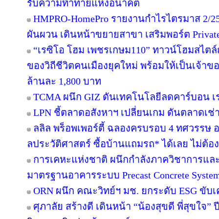
รับความท้าทายแห่งอนาคต
HMPRO-HomePro รายงานกำไรไตรมาส 2/256
ผันผวน เดินหน้าขยายสาขา เสริมพอร์ต Private B
“เรซิโอ โฮม เพชรเกษม110” ทาวน์โฮมสไตล์ญี
ของวิถีชีวิตคนเมืองยุคใหม่ พร้อมให้เป็นเจ้าของ
ล้านละ 1,800 บาท
TCMA ผนึก GIZ ดันเทคโนโลยีลดคาร์บอน เร่ง
LPN ชี้ตลาดอสังหาฯ เปลี่ยนเกม ดันตลาดเช่า
ลลิล พร็อพเพอร์ตี้ ฉลองครบรอบ 4 ทศวรรษ อย
ลประวัติศาสตร์ ซื้อบ้านแถมรถ* ได้เลย ไม่ต้อง
การเคหะแห่งชาติ ผนึกกำลังภาควิชาการและ
มาตรฐานอาคารระบบ Precast Concrete Syste
ORN ผนึก คณะวิทย์ฯ มช. ยกระดับ ESG ขับเคล
ศุภาลัย สร้างดี เดินหน้า “น้องสุขดี พี่สุขใจ”