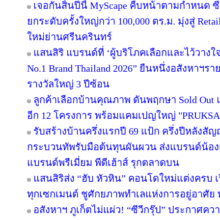
เจอกันสิ้นปีนี้ MyScape คืบหน้าตามกำหนด 
ยกระดับครั้งใหญ่กว่า 100,000 ตร.ม. มุ่งสู่ Reta
ใหม่ย่านศรีนครินทร์
แสนสิริ แบรนด์ที่ ‘ผู้บริโภคเลือกและไว้วางใ
No.1 Brand Thailand 2026” ยืนหนึ่งอสังหาฯ
รางวัลใหญ่ 3 ปีซ้อน
ลูกค้าเลือกบ้านคุณภาพ ดันพฤกษา Sold Out แ
อีก 12 โครงการ พร้อมแคมเปญใหญ่ "PRUKS
รับสร้างบ้านครึ่งแรกปี 69 แป้ก ครึ่งปีหลังสัญ
กระบวนทัพรับมือต้นทุนผันผวน ส่งแบรนด์น้อง
แบรนด์พรีเมี่ยม พีดีเฮ้าส์ รุกตลาดบน
แสนสิริส่ง “ฮับ หัวหิน” คอนโดใหม่แต่งครบ เร
ทุกเซกเมนต์ ชูศักยภาพทำเลแห่งการอยู่อาศัย
อสังหาฯ ภูเก็ตไม่แผ่ว! “ซีวีกรุ๊ป” ประกาศค