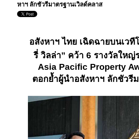
หาฯ ลักชัวรีมาตรฐานเวิลด์คลาส
อสังหาฯ ไทย เฉิดฉายบนเวทีโ
รี่ วิลล่า” คว้า
6
รางวัลใหญ่
Asia Pacific Property A
ตอกย้ำผู้นำอสังหาฯ ลักชัวร