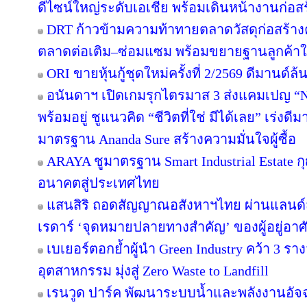
ดีไซน์ใหญ่ระดับเอเชีย พร้อมเดินหน้างานก่อสร
DRT ก้าวข้ามความท้าทายตลาดวัสดุก่อสร้างครึ
ตลาดต่อเติม–ซ่อมแซม พร้อมขยายฐานลูกค้าใ
ORI ขายหุ้นกู้ชุดใหม่ครั้งที่ 2/2569 ดีมานด์ล
อนันดาฯ เปิดเกมรุกไตรมาส 3 ส่งแคมเปญ 
พร้อมอยู่ ชูแนวคิด “ชีวิตที่ใช่ มีได้เลย” เร่
มาตรฐาน Ananda Sure สร้างความมั่นใจผู้ซื้อ
ARAYA ชูมาตรฐาน Smart Industrial Estate 
อนาคตสู่ประเทศไทย
แสนสิริ ถอดสัญญาณอสังหาฯไทย ผ่านแลนด์สเ
เรดาร์ ‘จุดหมายปลายทางสำคัญ’ ของผู้อยู่อาศ
เบเยอร์ตอกย้ำผู้นำ Green Industry คว้า 3 ร
อุตสาหกรรม มุ่งสู่ Zero Waste to Landfill
เรนวูด ปาร์ค พัฒนาระบบน้ำและพลังงานอัจฉ