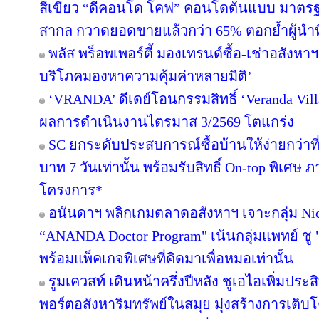
สีเขียว “ดีคอนโด โคฟ” คอนโดต้นแบบ มาตร
สากล กวาดยอดขายแล้วกว่า 65% ตอกย้ำผู้นำที่ไ
พลัส พร็อพเพอร์ตี้ มองเทรนด์ซื้อ-เช่าอสังหาฯ 
บริโภคมองหาความคุ้มค่าหลายมิติ’
‘VRANDA’ ดีเดย์โอนกรรมสิทธิ์ ‘Veranda Villas
ผลการดำเนินงานไตรมาส 3/2569 โตแกร่ง
SC ยกระดับประสบการณ์ซื้อบ้านให้ง่ายกว่าที
บาท 7 วันเท่านั้น พร้อมรับสิทธิ์ On-top พิเศษ
โครงการ*
อนันดาฯ พลิกเกมตลาดอสังหาฯ เจาะกลุ่ม Niche
“ANANDA Doctor Program" เน้นกลุ่มแพทย์ ชู 
พร้อมแพ็คเกจพิเศษที่คิดมาเพื่อหมอเท่านั้น
รูมเควสท์ เดินหน้าครึ่งปีหลัง ชูเอไอเพิ่มปร
พอร์ตอสังหาริมทรัพย์ในสมุย มุ่งสร้างการเ