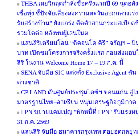
THBA เผยวิกฤตกำลังซื้อครึ่งแรกปี 69 ฉุดอสั
เชื่อพุ่ง ชี้ปัจจัยเสี่ยงสงครามตะวันออกกลางเ
รับสร้างบ้าน" ยังแกร่ง ดีดตัวสวนกระแสเบียดชิ
รวมโตต่อ หลังพบผู้เล่นในต
แสนสิริเตรียมโอน “ดีคอนโด คีรี” จรัญฯ – ปิ่
บาท เปิดชมโครงการจริงครั้งแรก ก่อนส่ง
สิริ ในงาน Welcome Home 17 – 19 ก.ค. นี้
SENA จับมือ SIC แต่งตั้ง Exclusive Agent ดั
ต่างชาติ
CP LAND ดันศูนย์ประชุมไคซ์ฯ ขอนแก่น สู่ไม
มาตรฐานไทย–อาเซียน หนุนเศรษฐกิจภูมิภาค
LPN ขยายแคมเปญ "พักหนี้ที่ LPN" รับแรงหน
31 ก.ค. 2569
แสนสิริ จับมือ ธนาคารกรุงเทพ ต่อยอดกลยุทธ์คว