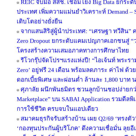
REIC จับมือ สสช. เชื่อมโยง Big Data ยกระด
ประเทศ เพิ่มความแม่นยำวิเคราะห์ Demand – S
เติบโตอย่างยั่งยืน
จากแสนสิริสู่ผู้นำประเทศ: “เศรษฐา ทวีสิน” ค
Zero Dropout ยกระดับแคมเปญภาคเอกชนสู่ “
โครงสร้างความเสมอภาคทางการศึกษาไทย
รีโวกรุ๊ปจัดโปรฯแรงแห่งปี! “ไอเจ้นท์ พระร
Zero’ อยู่ฟรี 24 เดือน พร้อมลดภาระ ค่าไฟ ด้ว
ดอกเบี้ยพิเศษ และผ่อนต่ำ ล้านละ 1,800 บาท 
ศุภาลัย ผนึกพันธมิตร ชวนลูกบ้านชอปง่ายกว่า
Marketplace” บน SABAI Application รวมดีลพิ
การใช้ชีวิต ครบจบในแอปเดียว
สมาคมธุรกิจรับสร้างบ้าน เผย Q2/69 ‘ทรงตัว
‘กองทุนประกันผู้บริโภค’ ดึงความเชื่อมั่น ลุยอ