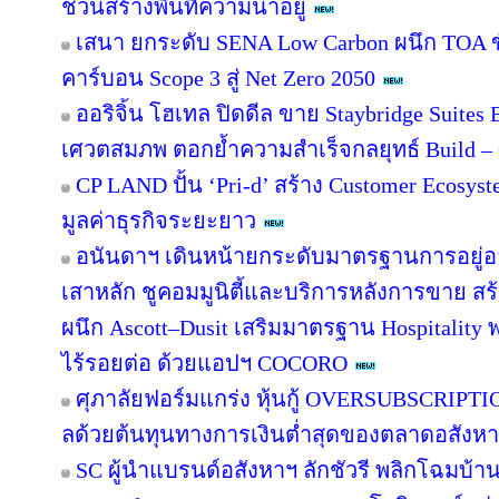
ชวนสร้างพื้นที่ความน่าอยู่
เสนา ยกระดับ SENA Low Carbon ผนึก TOA ขั
คาร์บอน Scope 3 สู่ Net Zero 2050
ออริจิ้น โฮเทล ปิดดีล ขาย Staybridge Suite
เศวตสมภพ ตอกย้ำความสำเร็จกลยุทธ์ Build – O
CP LAND ปั้น ‘Pri-d’ สร้าง Customer Ecosys
มูลค่าธุรกิจระยะยาว
อนันดาฯ เดินหน้ายกระดับมาตรฐานการอยู่
เสาหลัก ชูคอมมูนิตี้และบริการหลังการขาย สร
ผนึก Ascott–Dusit เสริมมาตรฐาน Hospitalit
ไร้รอยต่อ ด้วยแอปฯ COCORO
ศุภาลัยฟอร์มแกร่ง หุ้นกู้ OVERSUBSCRIPTION
ลด้วยต้นทุนทางการเงินต่ำสุดของตลาดอสังห
SC ผู้นำแบรนด์อสังหาฯ ลักชัวรี พลิกโฉมบ้านเ