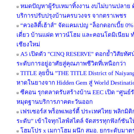
หมดปัญหาผู้รับเหมาทิ้งงาน งบไม่บานปลาย ด
บริการปรับปรุงบ้านครบวงจร จากตราเพชร
“ควอลิตี้เฮ้าส์” จัดแคมเปญ “ล็อกดอกเบี้ย 0
เดี่ยว บ้านแฝด ทาวน์โฮม และคอนโดมิเนียม 
เชียงใหม่
A5 เปิดตัว "CINQ RESERVE" ตอกย้ำวิสัยทัศน์
ระดับการอยู่อาศัยสู่คุณภาพชีวิตที่เหนือกว่า
TITLE ลุยปั้น "THE TITLE District of Naiyan
หาดในยางจาก Hidden Gem สู่ World Destinati
ซีคอน รุกตลาดรับสร้างบ้าน EEC เปิด “ศูนย์
หมุดฐานบริการภาคตะวันออก
เฟรเซอร์ส พร็อพเพอร์ตี้ ประเทศไทย พลิกมิติก
ระดับ” เข้าใจทุกไลฟ์สไตล์ จัดสรรทุกฟังก์ชันใ
โฮมโปร x เมกาโฮม ผนึก สมอ. ยกระดับมาตร