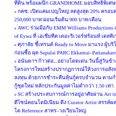
ที่ดิน พร้อมผนึก GRANDHOME มอบสิทธิพิเศษ
กคช. เปิดแคมเปญใหญ่ ลดสูงสุด 20% ครอบคล
250,000 บาท ผ่อนเริ่มต้น 900 บาท/เดือน
AWC ร่วมมือกับ EMM Williams Productions เต
of Eywa ที่ เอเชียทีค เดอะริเวอร์ฟร้อนท์ เดสติเ
ศุภาลัย ชี้เทรนด์ Ready to Move มาแรง ผู้บร
ก่อนซื้อ ผุด Supalai PARC Ekkamai–Pattanaka
อนันดาฯ ก้าวต่อ...อย่างโดดเด่น วันนี้สู่วันข
โครงการใหม่สร้างปรากฏการณ์ให้วงการอสังห
ลงทุน ด้วยการชำระคืนหุ้นกู้ครบจำนวน ตาม
กู้ชุดใหม่ หลักประกันมูลค่าไม่ต่ำกว่า 1.50 เท่า
SC สร้างประสบการณ์การอยู่อาศัยผ่าน Art in
ดีไซน์คอนโดมิเนียม ดึง Curator Artist สรรค
โด Reference สาทร–วงเวียนใหญ่