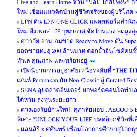
Live and Learn Home ชวน “บอย โกสิยพงษ์” ถ่า
ใหม่ เชื่อมแนวคิดบ้านสู่ชีวิตจริงของผู้บริโภค
LPN ดัน LPN ONE CLICK แพลตฟอร์มสำนักง
ใหม่ ดึงเพลส 168 วุฒากาศ จัดโปรแรง ลดสูงสุ
ศุภาลัย อ่านเกมขาด Ready to Move ดัน Supa
ยอดขายทะลุ 200 ล้านบาท ตอกย้ำอินไซต์คนซื้อย
ทำเล คุณภาพ และพร้อมอยู่
เปิดนิยามการอยู่อาศัยเหนือระดับที่ “THE T
เสน่ห์ Peranakan กับ Neo-Classic สู่ Curated 
SENA ลุยตลาดอินเตอร์ ยกพอร์ตคอนโดทำเล
ไต้หวัน ลงทุนระยะยาว
ดวงเฮงรับบ้านใหม่! ศุภาลัยมอบ JAECOO 5 E
พิเศษ “UNLOCK YOUR LIFE ปลดล็อกชีวิตที่เล
แสนสิริ x ศศินทร์ เชื่อมโลกการศึกษาสู่โลกธุร