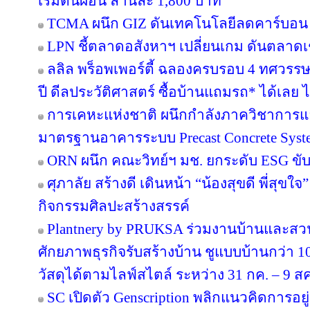
เริ่มต้นผ่อน ล้านละ 1,800 บาท
TCMA ผนึก GIZ ดันเทคโนโลยีลดคาร์บอน เร
LPN ชี้ตลาดอสังหาฯ เปลี่ยนเกม ดันตลาดเช
ลลิล พร็อพเพอร์ตี้ ฉลองครบรอบ 4 ทศวรรษ 
ปี ดีลประวัติศาสตร์ ซื้อบ้านแถมรถ* ได้เลย ไม
การเคหะแห่งชาติ ผนึกกำลังภาควิชาการแล
มาตรฐานอาคารระบบ Precast Concrete Syst
ORN ผนึก คณะวิทย์ฯ มช. ยกระดับ ESG ขับเค
ศุภาลัย สร้างดี เดินหน้า “น้องสุขดี พี่สุขใ
กิจกรรมศิลปะสร้างสรรค์
Plantnery by PRUKSA ร่วมงานบ้านและสวน
ศักยภาพธุรกิจรับสร้างบ้าน ชูแบบบ้านกว่า 10
วัสดุได้ตามไลฟ์สไตล์ ระหว่าง 31 กค. – 9 ส
SC เปิดตัว Genscription พลิกแนวคิดการอยู