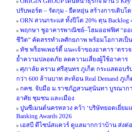
ORIGIN GROUP เดินหน้าธุรกิจ ผ่าน 5 Key 
ปรับพอร์ต – รัดกุม - ยืดหยุ่น สร้างการเติบโตย
ORN สวนกระแส ทั้งปีโต 20% ตุน Backlog 4
พฤกษา ชูอาคารพาณิชย์–โฮมออฟฟิศ “ออกแบบ
ชีวิต” คัดสรรทำเลศักยภาพ พร้อมโอกาสเป็น
ทัช พร็อพเพอร์ตี้ แนะเจ้าของอาคาร ‘ต
ย้ำความปลอดภัย ลดความเสี่ยงผู้ใช้อาคาร
ศุภาลัย คราม ศรีสุนทร ภูเก็ต กระแสตอบร
กว่า 600 ล้านบาท สะท้อน Real Demand ภูเก็
กคช. จับมือ ม.ราชภัฏสวนสุนันทา บูรณากา
อาศัย ชุมชน และเมือง
ปูนซีเมนต์นครหลวง คว้า ‘บริษัทยอดเยี่ยม
Banking Awards 2026
เอสบี ดีไซน์สแควร์ ดูแลมากกว่าบ้าน ส่ง