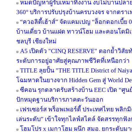
หมดปัญหาผู้รับเหมาทิ้งงาน งบไม่บานปลาย
360° บริการปรับปรุงบ้านครบวงจร จากตราเ
“ควอลิตี้เฮ้าส์” จัดแคมเปญ “ล็อกดอกเบี้ย
บ้านเดี่ยว บ้านแฝด ทาวน์โฮม และคอนโดมิ
ชลบุรี เชียงใหม่
A5 เปิดตัว "CINQ RESERVE" ตอกย้ำวิสัยทั
ระดับการอยู่อาศัยสู่คุณภาพชีวิตที่เหนือกว่า
TITLE ลุยปั้น "THE TITLE District of Naiy
โฉมหาดในยางจาก Hidden Gem สู่ World Des
ซีคอน รุกตลาดรับสร้างบ้าน EEC เปิด “ศูนย
ปักหมุดฐานบริการภาคตะวันออก
เฟรเซอร์ส พร็อพเพอร์ตี้ ประเทศไทย พลิกมิต
เล่นระดับ” เข้าใจทุกไลฟ์สไตล์ จัดสรรทุกฟัง
โฮมโปร x เมกาโฮม ผนึก สมอ. ยกระดับมาต