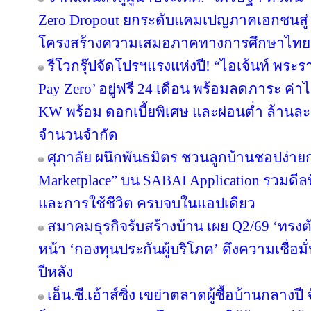
Zero Dropout ยกระดับแคมเปญภาคเอกชนสู่ 
โครงสร้างความเสมอภาคทางการศึกษาไทย
รีโวกรุ๊ปจัดโปรฯแรงแห่งปี! “ไอเจ้นท์ พระ
Pay Zero’ อยู่ฟรี 24 เดือน พร้อมลดภาระ ค่าไ
KW พร้อม ดอกเบี้ยพิเศษ และผ่อนต่ำ ล้านละ 
จำนวนจำกัด
ศุภาลัย ผนึกพันธมิตร ชวนลูกบ้านชอปง่ายกว
Marketplace” บน SABAI Application รวมดีลพ
และการใช้ชีวิต ครบจบในแอปเดียว
สมาคมธุรกิจรับสร้างบ้าน เผย Q2/69 ‘ทรงตั
หน้า ‘กองทุนประกันผู้บริโภค’ ดึงความเชื่อมั
ปีหลัง
เอ็น.ซี.เฮ้าส์ซิ่ง เขย่าตลาดผู้ซื้อบ้านกลา