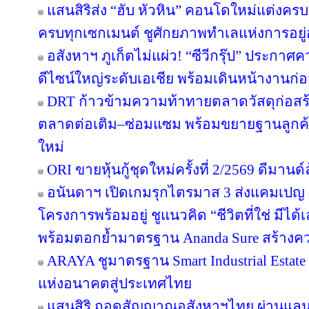
แสนสิริส่ง “ฮับ หัวหิน” คอนโดใหม่แต่งครบ เ
ครบทุกเซกเมนต์ ชูศักยภาพทำเลแห่งการอยู่
อสังหาฯ ภูเก็ตไม่แผ่ว! “ซีวีกรุ๊ป” ประกา
ดีไซน์ใหญ่ระดับเอเชีย พร้อมเดินหน้างานก่อ
DRT ก้าวข้ามความท้าทายตลาดวัสดุก่อสร้างค
ตลาดต่อเติม–ซ่อมแซม พร้อมขยายฐานลูกค้
ใหม่
ORI ขายหุ้นกู้ชุดใหม่ครั้งที่ 2/2569 ดีมาน
อนันดาฯ เปิดเกมรุกไตรมาส 3 ส่งแคมเป
โครงการพร้อมอยู่ ชูแนวคิด “ชีวิตที่ใช่ มีไ
พร้อมตอกย้ำมาตรฐาน Ananda Sure สร้างความ
ARAYA ชูมาตรฐาน Smart Industrial Estat
แห่งอนาคตสู่ประเทศไทย
แสนสิริ ถอดสัญญาณอสังหาฯไทย ผ่านแลนด์