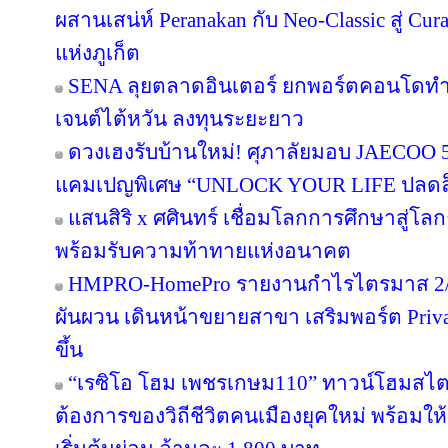
ผสานเสน่ห์ Peranakan กับ Neo-Classic สู่ C
แห่งภูเก็ต
SENA ลุยตลาดอินเตอร์ ยกพอร์ตคอนโดทำ
เจนต์ไต้หวัน ลงทุนระยะยาว
ดวงเฮงรับบ้านใหม่! ศุภาลัยมอบ JAECOO 5 
แคมเปญพิเศษ “UNLOCK YOUR LIFE ปลดล็อก
แสนสิริ x ศศินทร์ เชื่อมโลกการศึกษาสู่โลกธุ
พร้อมรับความท้าทายแห่งอนาคต
HMPRO-HomePro รายงานกำไรไตรมาส 2/2
ผันผวน เดินหน้าขยายสาขา เสริมพอร์ต Private
ขึ้น
“เรซิโอ โฮม เพชรเกษม110” ทาวน์โฮมสไตล์ญ
ต้องการของวิถีชีวิตคนเมืองยุคใหม่ พร้อมให้