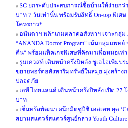
SC ยกระดับประสบการณ์ซื้อบ้านให้ง่ายกว่า
บาท 7 วันเท่านั้น พร้อมรับสิทธิ์ On-top พิเ
โครงการ*
อนันดาฯ พลิกเกมตลาดอสังหาฯ เจาะกลุ่ม Nic
“ANANDA Doctor Program" เน้นกลุ่มแพทย์ 
คืน" พร้อมแพ็คเกจพิเศษที่คิดมาเพื่อหมอเท่าน
รูมเควสท์ เดินหน้าครึ่งปีหลัง ชูเอไอเพิ่มป
ขยายพอร์ตอสังหาริมทรัพย์ในสมุย มุ่งสร้
ปลอดภัย
เอพี ไทยแลนด์ เดินหน้าครึ่งปีหลัง เปิด 27
บาท
เซ็นทรัลพัฒนา ผนึกมิตซูบิชิ เอสเตท ผุด ‘
สยามสแควร์สแควร์ศูนย์กลาง Youth Culture