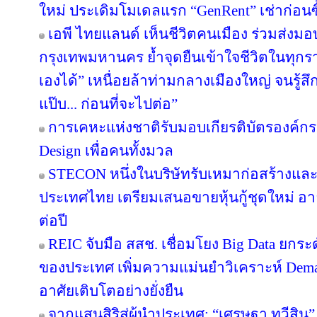
ใหม่ ประเดิมโมเดลแรก “GenRent” เช่าก่อนซื
เอพี ไทยแลนด์ เห็นชีวิตคนเมือง ร่วมส่งมอบ ‘
กรุงเทพมหานคร ย้ำจุดยืนเข้าใจชีวิตในทุกรายล
เองได้” เหนื่อยล้าท่ามกลางเมืองใหญ่ จนรู้สึก
แป๊บ... ก่อนที่จะไปต่อ”
การเคหะแห่งชาติรับมอบเกียรติบัตรองค์กรต
Design เพื่อคนทั้งมวล
STECON หนึ่งในบริษัทรับเหมาก่อสร้างแ
ประเทศไทย เตรียมเสนอขายหุ้นกู้ชุดใหม่ อายุ
ต่อปี
REIC จับมือ สสช. เชื่อมโยง Big Data ยกระ
ของประเทศ เพิ่มความแม่นยำวิเคราะห์ Deman
อาศัยเติบโตอย่างยั่งยืน
จากแสนสิริสู่ผู้นำประเทศ: “เศรษฐา ทวีสิน”