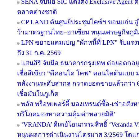
SENA จับมือ SIC แต่งตั้ง Exclusive Agent ด
ตลาดต่างชาติ
CP LAND ดันศูนย์ประชุมไคซ์ฯ ขอนแก่น สู่
ว้ามาตรฐานไทย–อาเซียน หนุนเศรษฐกิจภูม
LPN ขยายแคมเปญ "พักหนี้ที่ LPN" รับแรง
ถึง 31 ก.ค. 2569
แสนสิริ จับมือ ธนาคารกรุงเทพ ต่อยอดกลยุทธ
เชื่อสีเขียว “ดีคอนโด โคฟ” คอนโดต้นแบ
พลังงานระดับสากล กวาดยอดขายแล้วกว่า 65
เชื่อมั่นในภูเก็ต
พลัส พร็อพเพอร์ตี้ มองเทรนด์ซื้อ-เช่าอสังหา
บริโภคมองหาความคุ้มค่าหลายมิติ’
‘VRANDA’ ดีเดย์โอนกรรมสิทธิ์ ‘Veranda Vill
หนุนผลการดำเนินงานไตรมาส 3/2569 โตแก