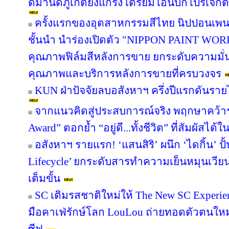
ดีมานด์ภูเก็ตยังแกร่ง เตรียมโอนบิ๊กโปรเจกต์
ครั้งแรกของอุตสาหกรรมสีไทย นิปปอนเพนต
ชั้นนำ นำร่องเปิดตัว "NIPPON PAINT WO
คุณภาพฟิล์มสีหลังการขาย ยกระดับความมั่น
คุณภาพและบริการหลังการขายที่ครบวงจร
KUN ฝ่าปัจจัยลบอสังหาฯ ครึ่งปีแรกดันรา
จากแนวคิดสู่ประสบการณ์จริง พฤกษาคว้ารา
Award” ตอกย้ำ “อยู่ดี...ทั้งชีวิต” ที่สัมผัสได้ใ
อสังหาฯ รายแรก! ‘แสนสิริ’ ผนึก ‘ไดกิ้น’ ปั
Lifecycle’ ยกระดับสารทำความเย็นหมุนเวียน 
เต็มขั้น
SC เติมรสชาติใหม่ให้ The New SC Experi
มือคาเฟ่รักษ์โลก LouLou ถ่ายทอดตัวตนใหม