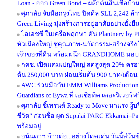
Loan - ออก Green Bond – ผลักดันสินเชื่อบ้าน
ศุภาลัย จับมือกรุงไทย ปิดดีล SLL 2,242 ล
Green Living มุ่งสร้างการอยู่อาศัยอย่างยั่งยื
ไอเอชซี ในเครือพฤกษา ดัน Plantnery by P
หัวเมืองใหญ่ ชูคุณภาพ-นวัตกรรม-สร้างจริง 
เจ้าของที่ดิน พร้อมผนึก GRANDHOME มอบส
กคช. เปิดแคมเปญใหญ่ ลดสูงสุด 20% ครอบ
ต้น 250,000 บาท ผ่อนเริ่มต้น 900 บาท/เดือน
AWC ร่วมมือกับ EMM Williams Productions 
Guardians of Eywa ที่ เอเชียทีค เดอะริเวอร์ฟ
ศุภาลัย ชี้เทรนด์ Ready to Move มาแรง ผู
ชีวิต" ก่อนซื้อ ผุด Supalai PARC Ekkamai–P
พร้อมอยู่
อนันดาฯ ก้าวต่อ...อย่างโดดเด่น วันนี้สู่วั