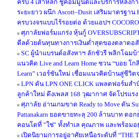
ครบ 4 เสาหลัก ชูคอมมูนิตี้และบริการหลังกา
ระยะยาว ผนึก Ascott–Dusit เสริมมาตรฐาน H
ครบวงจรแบบไร้รอยต่อ ด้วยแอปฯ COCORO
ศุภาลัยฟอร์มแกร่ง หุ้นกู้ OVERSUBSCRIPT
ดีลด้วยต้นทุนทางการเงินต่ำสุดของตลาดอส
SC ผู้นำแบรนด์อสังหาฯ ลักชัวรี พลิกโฉมบ้าน
แนวคิด Live and Learn Home ชวน “บอย โกสิ
Learn” เวอร์ชันใหม่ เชื่อมแนวคิดบ้านสู่ชีวิต
LPN ดัน LPN ONE CLICK แพลตฟอร์มสำน
ลูกค้าใหม่ ดึงเพลส 168 วุฒากาศ จัดโปรแรง
ศุภาลัย อ่านเกมขาด Ready to Move ดัน S
Pattanakarn ยอดขายทะลุ 200 ล้านบาท ตอกย้
คอนโดที่ "ใช่" ทั้งทำเล คุณภาพ และพร้อมอยู
เปิดนิยามการอยู่อาศัยเหนือระดับที่ “THE 