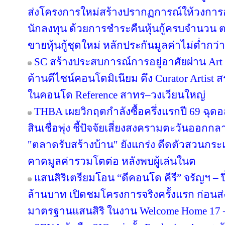
ส่งโครงการใหม่สร้างปรากฏการณ์ให้วงการอ
นักลงทุน ด้วยการชำระคืนหุ้นกู้ครบจำนว
ขายหุ้นกู้ชุดใหม่ หลักประกันมูลค่าไม่ต่ำกว่า
SC สร้างประสบการณ์การอยู่อาศัยผ่าน Art i
ด้านดีไซน์คอนโดมิเนียม ดึง Curator Artist 
ในคอนโด Reference สาทร–วงเวียนใหญ่
THBA เผยวิกฤตกำลังซื้อครึ่งแรกปี 69 ฉุด
สินเชื่อพุ่ง ชี้ปัจจัยเสี่ยงสงครามตะวันออกก
"ตลาดรับสร้างบ้าน" ยังแกร่ง ดีดตัวสวนกระแส
คาดมูลค่ารวมโตต่อ หลังพบผู้เล่นในต
แสนสิริเตรียมโอน “ดีคอนโด คีรี” จรัญฯ – ป
ล้านบาท เปิดชมโครงการจริงครั้งแรก ก่อ
มาตรฐานแสนสิริ ในงาน Welcome Home 17 – 1