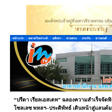
หน้าแรก
ตลาดวิเคราะห์
อสังหา
ขายตรง
ประกัน
ยานยนต์
“ปรีดา เรียลเอสเตท” ฉลองความสำเร็จจัด
โซลเลซ พหลฯ–ประดิพัทธ์ เดินหน้าสู่แลนด์