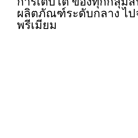
การเติบโต ของทุกกลุ่มส
ผลิตภัณฑ์ระดับกลาง ไป
พรีเมียม