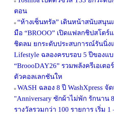
Toshiba เปิดตัวซีรีส์ T33 ยกระดับ
ตอน
“ห้างเซ็นทรัล” เดินหน้าสนับสนุ
มือ “BROOO” เปิดแฟลกชิปสโตร์แห
ชิดลม ยกระดับประสบการณ์รันนิ่งแว
Lifestyle ฉลองครบรอบ 5 ปีของแบ
“BroooDAY26” รวมพลังครีเอเตอร์
ตัวคอลเลกชันให
WASH ฉลอง 8 ปี WashXpress จ
"Anniversary ซักผ้าไม่พัก รักนาน 8 
รางวัลรวมกว่า 100 รายการ เริ่ม 1 –