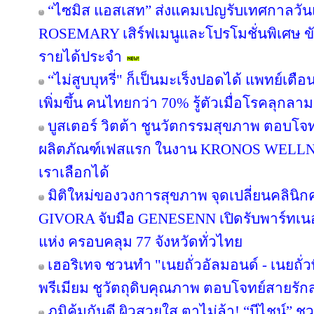
“ไซมิส แอสเสท” ส่งแคมเปญรับเทศกาลวัน
ROSEMARY เสิร์ฟเมนูและโปรโมชั่นพิเศษ ขับเ
รายได้ประจำ
“ไม่สูบบุหรี่" ก็เป็นมะเร็งปอดได้ แพทย์เตือน
เพิ่มขึ้น คนไทยกว่า 70% รู้ตัวเมื่อโรคลุกลาม
บูสเตอร์ วิตต้า ชูนวัตกรรมสุขภาพ ตอบโจท
ผลิตภัณฑ์เฟสแรก ในงาน KRONOS WELLNE
เราเลือกได้
มิติใหม่ของวงการสุขภาพ จุดเปลี่ยนคลินิกค
GIVORA จับมือ GENESENN เปิดรับพาร์ทเนอร์ท
แห่ง ครอบคลุม 77 จังหวัดทั่วไทย
เฮอริเทจ ชวนทำ "เนยถั่วอัลมอนด์ - เนยถั่
พรีเมียม ชูวัตถุดิบคุณภาพ ตอบโจทย์สายรั
ภูมิคุ้มกันดี ผิวสวยใส ตาไม่ล้า! “บีไชน์