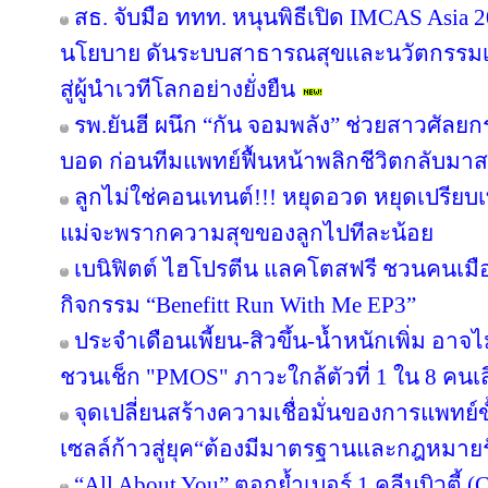
สธ. จับมือ ททท. หนุนพิธีเปิด IMCAS Asia
นโยบาย ดันระบบสาธารณสุขและนวัตกรรม
สู่ผู้นำเวทีโลกอย่างยั่งยืน
รพ.ยันฮี ผนึก “กัน จอมพลัง” ช่วยสาวศัลยก
บอด ก่อนทีมแพทย์ฟื้นหน้าพลิกชีวิตกลับมาสว
ลูกไม่ใช่คอนเทนต์!!! หยุดอวด หยุดเปรีย
แม่จะพรากความสุขของลูกไปทีละน้อย
เบนิฟิตต์ ไฮโปรตีน แลคโตสฟรี ชวนคนเมือ
กิจกรรม “Benefitt Run With Me EP3”
ประจำเดือนเพี้ยน-สิวขึ้น-น้ำหนักเพิ่ม อาจไม
ชวนเช็ก "PMOS" ภาวะใกล้ตัวที่ 1 ใน 8 คนเสี่
จุดเปลี่ยนสร้างความเชื่อมั่นของการแพทย์ข
เซลล์ก้าวสู่ยุค“ต้องมีมาตรฐานและกฎหมาย
“All About You” ตอกย้ำเบอร์ 1 คลีนบิวตี้ (