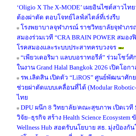
‘Oligio X The X-MODE’ เผยอินไซต์สาวไทย
ต้องผ่าตัด ตอบโจทย์ไลฟ์สไตล์ที่เร่งรีบ
โรงพยาบาลจุฬาภรณ์ ราชวิทยาลัยจุฬาภรณ
สมองร่วมเวที “CRA BRAIN POWER สมองฟิต 
โรคสมองและระบบประสาทครบวงจร
“เพียวเดอริมา แลบบอราทอรีส์” ร่วมโชว
ในงาน Grand Halal Bangkok 2026 เปิดโอก
รพ.เลิดสิน เปิดตัว “LiROS” ศูนย์พัฒนาศั
ช่วยผ่าตัดแบบเคลื่อนที่ได้ (Modular Roboti
ไทย
DPU ผนึก 8 วิทยาลัย/คณะสุขภาพ เปิดเวที S
วิจัย–ธุรกิจ สร้าง Health Science Ecosystem 
Wellness Hub สอดรับนโยบาย สธ. มุ่งป้องกั