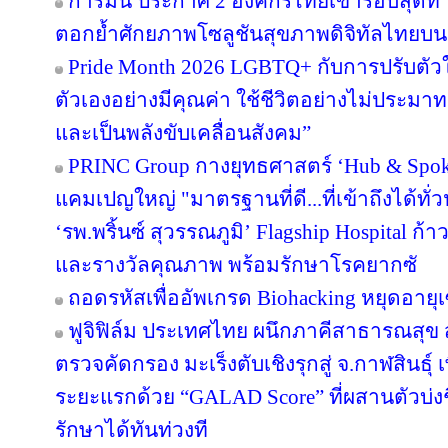
การ์มิน ประกาศ 2 องค์กรไทยเข้ารอบสุดท้า
ตอกย้ำศักยภาพโซลูชันสุขภาพดิจิทัลไทยบน
Pride Month 2026 LGBTQ+ กับการปรับตัวในโ
ตัวเองอย่างมีคุณค่า ใช้ชีวิตอย่างไม่ประ
และเป็นพลังขับเคลื่อนสังคม”
PRINC Group กางยุทธศาสตร์ ‘Hub & Spoke
แคมเปญใหญ่ "มาตรฐานที่ดี...ที่เข้าถึงได้ทั่
‘รพ.พริ้นซ์ สุวรรณภูมิ’ Flagship Hospital ก้า
และรางวัลคุณภาพ พร้อมรักษาโรคยากซั
ถอดรหัสเพื่ออัพเกรด Biohacking หยุดอายุเ
ฟูจิฟิล์ม ประเทศไทย ผนึกภาคีสาธารณสุ
ตรวจคัดกรอง มะเร็งตับเชิงรุกสู่ จ.กาฬสินธุ
ระยะแรกด้วย “GALAD Score” ที่ผสานตัวบ่งชี
รักษาได้ทันท่วงที