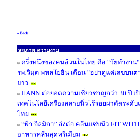
« Back
สุขภาพ-ความงาม
ครึ่งหนึ่งของคนอ้วนในไทย คือ "วัยทำงาน" 
รพ.วิมุต พหลโยธิน เตือน "อย่าดูแค่เลขบนต
ยาว
HANN ต่อยอดความเชี่ยวชาญกว่า 30 ปี เปิด
เทคโนโลยีเครื่องสลายนิ่วไร้รอยผ่าตัดระดับแ
ไทย
“ฟ้า จิลมิกา” ส่งต่อ คลีนแซ่บนัว FIT WI
อาหารคลีนสุดพรีเมียม