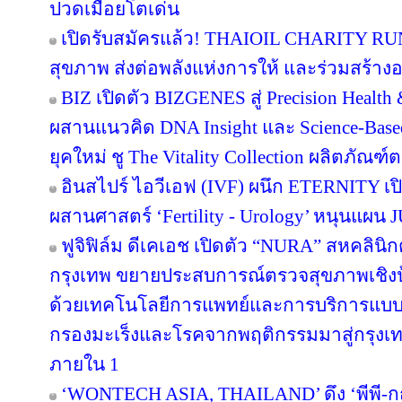
ปวดเมื่อยโตเด่น
เปิดรับสมัครแล้ว! THAIOIL CHARITY RUN
สุขภาพ ส่งต่อพลังแห่งการให้ และร่วมสร้างอน
BIZ เปิดตัว BIZGENES สู่ Precision Health
ผสานแนวคิด DNA Insight และ Science-Based
ยุคใหม่ ชู The Vitality Collection ผลิตภั
อินสไปร์ ไอวีเอฟ (IVF) ผนึก ETERNITY เปิ
ผสานศาสตร์ ‘Fertility - Urology’ หนุนแผ
ฟูจิฟิล์ม ดีเคเอช เปิดตัว “NURA” สหคลิ
กรุงเทพ ขยายประสบการณ์ตรวจสุขภาพเชิงป้
ด้วยเทคโนโลยีการแพทย์และการบริการแบบญ
กรองมะเร็งและโรคจากพฤติกรรมมาสู่กรุง
ภายใน 1
‘WONTECH ASIA, THAILAND’ ดึง ‘พีพี-กฤ