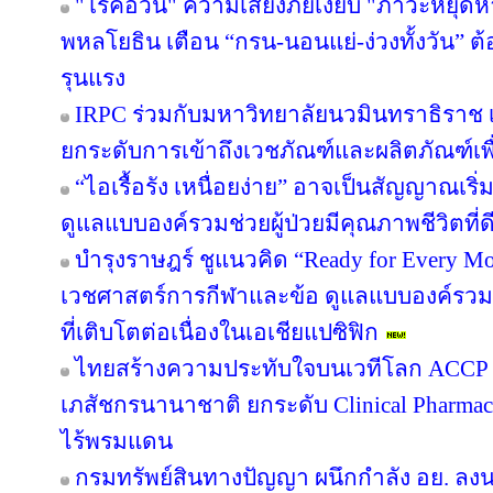
"โรคอ้วน" ความเสี่ยงภัยเงียบ "ภาวะหยุด
พหลโยธิน เตือน “กรน-นอนแย่-ง่วงทั้งวัน” ต
รุนแรง
IRPC ร่วมกับมหาวิทยาลัยนวมินทราธิราช เป
ยกระดับการเข้าถึงเวชภัณฑ์และผลิตภัณฑ์เพ
“ไอเรื้อรัง เหนื่อยง่าย” อาจเป็นสัญญาณเ
ดูแลแบบองค์รวมช่วยผู้ป่วยมีคุณภาพชีวิตที่ดี
บำรุงราษฎร์ ชูแนวคิด “Ready for Every Mov
เวชศาสตร์การกีฬาและข้อ ดูแลแบบองค์รวม ต
ที่เติบโตต่อเนื่องในเอเชียแปซิฟิก
ไทยสร้างความประทับใจบนเวทีโลก ACCP B
เภสัชกรนานาชาติ ยกระดับ Clinical Pharmac
ไร้พรมแดน
กรมทรัพย์สินทางปัญญา ผนึกกำลัง อย. ล