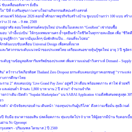
ับเคลื่อนอสังหาฯ ยั่งยืน
่สุขใจ” ปีที่ 4 เสริมสุขภาวะทางใจผ่านกิจกรรมศิลปะสร้างสรรค์
สวนแฟร์ Midyear 2026 ตอกย้ำศักยภาพธุรกิจรับสร้างบ้าน ชูแบบบ้านกว่า 100 แบบ สร้าง
ว่าง 31 กค. – 9 สค. 2569
รอยู่อาศัย ตอบโจทย์เทรนด์คนรุ่นใหม่ ประเดิมโมเดลแรก “GenRent” เช่าก่อนซื้อ
มอบ ‘เก้าอี้แบ่งปัน’ ให้กรุงเทพมหานคร ย้ำจุดยืนเข้าใจชีวิตในทุกรายละเอียด เพื่อ “ชีวิตด
 จนรู้สึกว่า “อยากมีมุมเล็กๆ นั่งพักสักแป๊บ... ก่อนที่จะไปต่อ”
กรต้นแบบขับเคลื่อน Universal Design เพื่อคนทั้งมวล
และวิศวกรรมระดับแนวหน้าของประเทศไทย เตรียมเสนอขายหุ้นกู้ชุดใหม่ อายุ 3 ปี ชูอัตร
 ยกระดับฐานข้อมูลอสังหาริมทรัพย์ของประเทศ เพิ่มความแม่นยำวิเคราะห์ Demand – Supply
ีสิน” คว้ารางวัลเกียรติยศ Thailand Zero Dropout ยกระดับแคมเปญภาคเอกชนสู่ “วาระแห่ง
ทางการศึกษาไทย
พระราม 2” ส่งแคมเปญ ‘Live Grand Pay Zero’ อยู่ฟรี 24 เดือน พร้อมลดภาระ ค่าไฟ ด้วยฟรี
ศษ และผ่อนต่ำ ล้านละ 1,800 บาท นาน 2 ปี ด่วน!! จำนวนจำกัด
ายกว่าเดิม เปิดตัว “Supalai Marketplace” บน SABAI Application รวมดีลพิเศษลดสูงสุด 3
ียว
งตัว’ ฝ่าปัจจัยลบรอบด้าน เดินหน้า ‘กองทุนประกันผู้บริโภค’ ดึงความเชื่อมั่น ลุยอีเวนต์
นกลางปี จับมือ ธนาคารออมสิน ปลดล็อคภาระ ทุ่มงบจัดโปร 0 บาท ให้ผู้อยากมีบ้าน รับดอกเบี้ย
านผ่าน Nc Qprompt
กรุงเทพฯ - ปริมณฑล ไตรมาส 2 ปี 2569