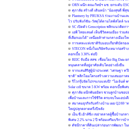
ORN ผนึก คณะวิทย์ฯ มช. ยกระดับ ESG ข
ศุภาลัย สร้างดี เดินหน้า “น้องสุขดี พี
Plantnery by PRUKSA ร่วมงานบ้านและ
ไว ปรับฟังก์ชัน–วัสดุได้ตามไลฟ์สไตล์ ระห
SC เปิดตัว Genscription พลิกแนวคิดกา
เอพี ไทยแลนด์ เห็นชีวิตคนเมือง ร่วมส่ง
ที่เลือกเองได้” เหนื่อยล้าท่ามกลางเมืองใหญ่
การเคหะแห่งชาติรับมอบเกียรติบัตรองค์
STECON หนึ่งในบริษัทรับเหมาก่อสร้าง
ดอกเบี้ย 3.30% ต่อปี
REIC จับมือ สสช. เชื่อมโยง Big Data
หนุนตลาดที่อยู่อาศัยเติบโตอย่างยั่งยืน
จากแสนสิริสู่ผู้นำประเทศ: “เศรษฐา ทว
ชาติ” พลิกโฉมโครงสร้างความเสมอภาค
รีโวกรุ๊ปจัดโปรฯแรงแห่งปี! “ไอเจ้นท์ 
Solar cell ขนาด 5 KW พร้อม ดอกเบี้ยพิเ
ศุภาลัย ผนึกพันธมิตร ชวนลูกบ้านชอปง่
เพื่อบ้านและการใช้ชีวิต ครบจบในแอปเด
สมาคมธุรกิจรับสร้างบ้าน เผย Q2/69 ‘ทร
ใหญ่ปลุกตลาดครึ่งปีหลัง
เอ็น.ซี.เฮ้าส์ซิ่ง เขย่าตลาดผู้ซื้อบ้า
พิเศษ 2.2% นาน 2 ปี พร้อมเสริมบริการบ้
ดัชนีราคาที่ดินเปล่าก่อนการพัฒนา ใน