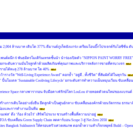
 2,004 ล้านบาท เติบโต 377% ดีมานด์ภูเก็ตยังแกร่ง เตรียมโอนบิ๊กโปรเจกต์รับไฮซีซั่น ดั
เพนต์ผนึก 6 พันธมิตรโมเดิร์นเทรดชั้นนำ นำร่องเปิดตัว "NIPPON PAINT WORRY FREE
ยกระดับความมั่นใจลูกค้าด้วยผลิตภัณฑ์คุณภาพและบริการหลังการขายที่ครบวงจร
นรายได้ทะลุ 278 ล้านบาท โต 40%
งวัล “Well-Living Experience Award” ตอกย้ำ “อยู่ดี...ทั้งชีวิต” ที่สัมผัสได้ในทุกวัน
’ ปั้นโมเดล ‘Sustainable Cooliving Lifecycle’ ยกระดับสารทำความเย็นหมุนเวียน ขับเคลื่อน
perience Space กลางพารากอน จับมือคาเฟ่รักษ์โลก LouLou ถ่ายทอดตัวตนใหม่ของแบรนด์
หน้าสร้างการเติบโตอย่างยั่งยืน ยึดลูกค้าเป็นศูนย์กลาง ขับเคลื่อนองค์กรด้วยนวัตกรรม ธรรมาภ
ื่องและการทำงานเป็นทีม
นเฟส’ ดึง ‘ก้อง ห้วยไร่’ เสิร์ฟโปรแรง ชวนสร้างพื้นที่ความน่าอยู่
A ขับเคลื่อน Green Supply Chain ลดคาร์บอน Scope 3 สู่ Net Zero 2050
 Suites Bangkok Sukhumvit ให้ครอบครัวเศวตสมภพ ตอกย้ำความสำเร็จกลยุทธ์ Build – Opera