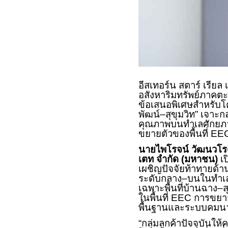
อีสเทอร์น สตาร์ เรีย
อสังหาริมทรัพย์ภาคตะ
ข้อเสนอพิเศษสำหรับโคร
พัฒน์–สุขุมวิท” เจาะกล
คุณภาพบนทำเลศักยภาพ
ขยายตัวของพื้นที่
EE
นายไพโรจน์ วัฒนวโรดม
เตท จำกัด (มหาชน)
เป
เผชิญปัจจัยท้าทายด้า
ระดับกลาง–บนในทำเลศ
เฉพาะพื้นที่บ้านฉาง–ส
ในพื้นที่
EEC
การขยา
พื้นฐานและระบบคมนาค
“กลุ่มลูกค้าปัจจุบันใ