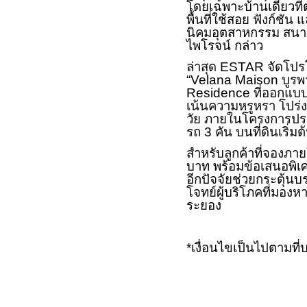
โดยเฉพาะบ้านเดี่ยวที
พื้นที่ใช้สอย ฟังก์ชัน
นิคมอุตสาหกรรม สนามบ
ไพโรจน์ กล่าว
ล่าสุด
ESTAR
จัดโปรโ
“
Velana Maison
บูรพ
Residence
ที่ออกแบ
เน้นความหรูหรา โปร่ง
วัย ภายในโครงการประ
รถ 3 คัน บนที่ดินเริ
สำหรับลูกค้าที่จองภาย
บาท พร้อมข้อเสนอพิเ
อีกปัจจัยช่วยกระตุ้
โจทย์ผู้บริโภคที่มอง
ระยอง
*
เงื่อนไขเป็นไปตามท