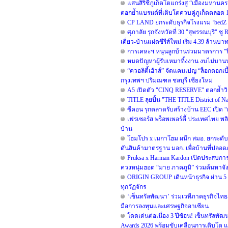
แสนสิริชี้ภูเก็ตโตแกร่งสู่ “เมืองมหาน
ตอกย้ำแบรนด์ที่เติบโตควบคู่ภูเก็ตตลอด 1
CP LAND ยกระดับธุรกิจโรงแรม ‘bedZ Hot
ศุภาลัย รุกจังหวัดที่ 30 "สุพรรณบุรี" ช
เดี่ยว-บ้านแฝดซีรีส์ใหม่ เริ่ม 4.39 ล้านบา
การเคหะฯ หนุนลูกบ้านร่วมมาตรการ "ปิ
หมดปัญหาผู้รับเหมาทิ้งงาน งบไม่บาน
“ควอลิตี้เฮ้าส์” จัดแคมเปญ “ล็อกดอกเ
กรุงเทพฯ ปริมณฑล ชลบุรี เชียงใหม่
A5 เปิดตัว "CINQ RESERVE" ตอกย้ำวิสัย
TITLE ลุยปั้น "THE TITLE District of 
ซีคอน รุกตลาดรับสร้างบ้าน EEC เปิด 
เฟรเซอร์ส พร็อพเพอร์ตี้ ประเทศไทย พลิก
บ้าน
โฮมโปร x เมกาโฮม ผนึก สมอ. ยกระดับม
ดันสินค้ามาตรฐาน มอก. เพื่อบ้านที่ปลอดภ
Pruksa x Harman Kardon เปิดประสบก
ควงหนุ่มฮอต “มาย ภาคภูมิ” ร่วมค้นหาจังหวะ
ORIGIN GROUP เดินหน้าธุรกิจ ผ่าน 5 Key
ทุกวัฏจักร
‘เซ็นทรัลพัฒนา’ ร่วมเวทีภาคธุรกิจไท
มือการลงทุนและเศรษฐกิจอาเซียน
โดดเด่นต่อเนื่อง 3 ปีซ้อน! เซ็นทรัลพั
Awards 2026 พร้อมขับเคลื่อนการเติบโต 