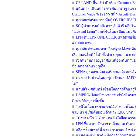
CP LAND ปั้น ‘Pri-d’ สร้าง Customer E
อนันดาฯ เดินหน้ายกระดับมาตรฐานการ
Customer Value ระยะยาว ผนึก Ascott–D
ศุภาลัยฟอร์มแกร่ง หุ้นกู้ OVERSUBSC
SC ผู้นำแบรนด์อสังหาฯ ลักชัวรี พลิกโ
“Live and Learn” เวอร์ชันใหม่ เชื่อมแนวคิด
LPN ดัน LPN ONE CLICK แพลตฟอร์มสำ
400,000 บาท
ศุภาลัย อ่านเกมขาด Ready to Move ดั
เลือกคอนโดที่ "ใช่" ทั้งทำเล คุณภาพ และพ
เปิดนิยามการอยู่อาศัยเหนือระดับที่ “TH
ทำเลทองคำแห่งภูเก็ต
SENA ลุยตลาดอินเตอร์ ยกพอร์ตคอนโด
ดวงเฮงรับบ้านใหม่! ศุภาลัยมอบ JAEC
ได้”
แสนสิริ x ศศินทร์ เชื่อมโลกการศึกษาสู
HMPRO-HomePro รายงานกำไรไตรมาส 2/
Gross Margin เพิ่มขึ้น
“เรซิโอ โฮม เพชรเกษม110” ทาวน์โฮมสไต
จ่ายเบา ๆ เริ่มต้นผ่อน ล้านละ 1,800 บาท
TCMA ผนึก GIZ ดันเทคโนโลยีลดคาร์บอน
LPN ชี้ตลาดอสังหาฯ เปลี่ยนเกม ดันตลา
ลลิล พร็อพเพอร์ตี้ ฉลองครบรอบ 4 ทศวรร
การเคหะแห่งชาติ ผนึกกำลังภาควิชาก