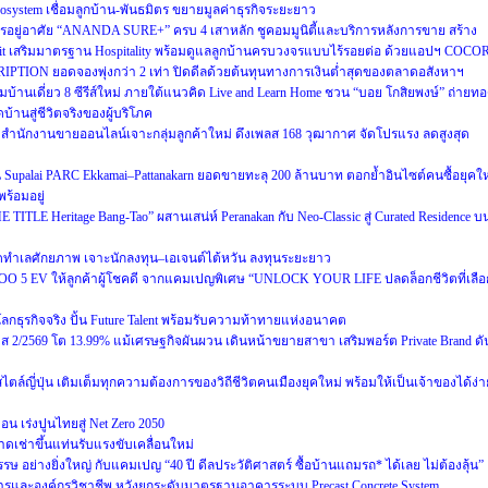
cosystem เชื่อมลูกบ้าน-พันธมิตร ขยายมูลค่าธุรกิจระยะยาว
อยู่อาศัย “ANANDA SURE+” ครบ 4 เสาหลัก ชูคอมมูนิตี้และบริการหลังการขาย สร้าง
usit เสริมมาตรฐาน Hospitality พร้อมดูแลลูกบ้านครบวงจรแบบไร้รอยต่อ ด้วยแอปฯ COCO
RIPTION ยอดจองพุ่งกว่า 2 เท่า ปิดดีลด้วยต้นทุนทางการเงินต่ำสุดของตลาดอสังหาฯ
ฉมบ้านเดี่ยว 8 ซีรีส์ใหม่ ภายใต้แนวคิด Live and Learn Home ชวน “บอย โกสิยพงษ์” ถ่ายท
บ้านสู่ชีวิตจริงของผู้บริโภค
นักงานขายออนไลน์เจาะกลุ่มลูกค้าใหม่ ดึงเพลส 168 วุฒากาศ จัดโปรแรง ลดสูงสุด
น Supalai PARC Ekkamai–Pattanakarn ยอดขายทะลุ 200 ล้านบาท ตอกย้ำอินไซต์คนซื้อยุคให
ร้อมอยู่
E TITLE Heritage Bang-Tao” ผสานเสน่ห์ Peranakan กับ Neo-Classic สู่ Curated Residence บ
ทำเลศักยภาพ เจาะนักลงทุน–เอเจนต์ไต้หวัน ลงทุนระยะยาว
OO 5 EV ให้ลูกค้าผู้โชคดี จากแคมเปญพิเศษ “UNLOCK YOUR LIFE ปลดล็อกชีวิตที่เลือ
่โลกธุรกิจจริง ปั้น Future Talent พร้อมรับความท้าทายแห่งอนาคต
2569 โต 13.99% แม้เศรษฐกิจผันผวน เดินหน้าขยายสาขา เสริมพอร์ต Private Brand ดั
ล์ญี่ปุ่น เติมเต็มทุกความต้องการของวิถีชีวิตคนเมืองยุคใหม่ พร้อมให้เป็นเจ้าของได้ง่า
 เร่งปูนไทยสู่ Net Zero 2050
ดเช่าขึ้นแท่นรับแรงขับเคลื่อนใหม่
ษ อย่างยิ่งใหญ่ กับแคมเปญ “40 ปี ดีลประวัติศาสตร์ ซื้อบ้านแถมรถ* ได้เลย ไม่ต้องลุ้น”
ารและองค์กรวิชาชีพ หวังยกระดับมาตรฐานอาคารระบบ Precast Concrete System