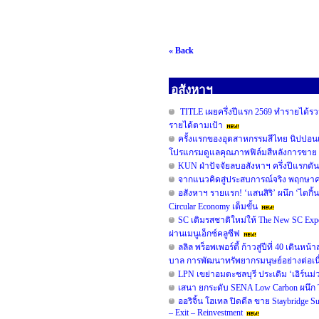
« Back
อสังหาฯ
TITLE เผยครึ่งปีแรก 2569 ทำรายได้รวม
รายได้ตามเป้า
ครั้งแรกของอุตสาหกรรมสีไทย นิปปอน
โปรแกรมดูแลคุณภาพฟิล์มสีหลังการขาย 
KUN ฝ่าปัจจัยลบอสังหาฯ ครึ่งปีแรกดั
จากแนวคิดสู่ประสบการณ์จริง พฤกษาคว้ารา
อสังหาฯ รายแรก! ‘แสนสิริ’ ผนึก ‘ไดกิ้น
Circular Economy เต็มขั้น
SC เติมรสชาติใหม่ให้ The New SC Ex
ผ่านเมนูเอ็กซ์คลูซีฟ
ลลิล พร็อพเพอร์ตี้ ก้าวสู่ปีที่ 40 เดิน
บาล การพัฒนาทรัพยากรมนุษย์อย่างต่อเน
LPN เขย่าอมตะชลบุรี ประเดิม ‘เอิร์นม่ว
เสนา ยกระดับ SENA Low Carbon ผนึก TO
ออริจิ้น โฮเทล ปิดดีล ขาย Staybridge
– Exit – Reinvestment