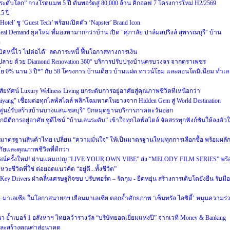
ครระดับโลก” กางโรดแมพ 5 ปี ดันพอร์ตสู่ 80,000 ล้าน คิกออฟ 7 โครงการใหม่ H2/2569
5 ปี
el’ ชู ‘Guest Tech’ พร้อมเปิดตัว ‘Napster’ Brand Icon
ู Real Demand ยุคใหม่ ที่มองหามากกว่าบ้าน เปิด "ศุภาลัย ปาล์มสปริงส์ สุพรรณบุรี" บ้าน
ท
ดหนี้ไว ไปต่อได้" ลดภาระหนี้ ฟื้นโอกาสทางการเงิน
ปลาย ด้วย Diamond Renovation 360° บริการปรับปรุงบ้านครบวงจร จากตราเพชร
บี้ย 0% นาน 3 ปี*” กับ 58 โครงการ บ้านเดี่ยว บ้านแฝด ทาวน์โฮม และคอนโดมิเนียม ทำเล
ทัศน์ Luxury Wellness Living ยกระดับการอยู่อาศัยสู่คุณภาพชีวิตที่เหนือกว่า
Naiyang" เชื่อมต่อทุกไลฟ์สไตล์ พลิกโฉมหาดในยางจาก Hidden Gem สู่ World Destination
“ศูนย์รับสร้างบ้านบางแสน-ชลบุรี” ปักหมุดฐานบริการภาคตะวันออก
มิติการอยู่อาศัย ชูดีไซน์ “บ้านเล่นระดับ” เข้าใจทุกไลฟ์สไตล์ จัดสรรทุกฟังก์ชันให้ลงตัว
าตรฐานสินค้าไทย เปลี่ยน “ความมั่นใจ” ให้เป็นมาตรฐานใหม่ทุกการเลือกซื้อ พร้อมผลั
ัยและคุณภาพชีวิตที่ดีกว่า
ารณ์ครั้งใหม่! ผ่านแคมเปญ “LIVE YOUR OWN VIBE” ส่ง “MELODY FILM SERIES” พร้
ชีวิตที่ใช่ ต่อยอดแนวคิด “อยู่ดี...ทั้งชีวิต”
 Drivers ฝ่าคลื่นเศรษฐกิจซบ ปรับพอร์ต – รัดกุม - ยืดหยุ่น สร้างการเติบโตยั่งยืน รับมือ
ย–มาเลเซีย ในโอกาสนายกฯ เยือนมาเลเซีย ตอกย้ำศักยภาพ ‘เซ็นทรัล ไอซิตี้’ หนุนความร่
ฒนา ย้ำเบอร์ 1 อสังหาฯ ไทยคว้ารางวัล “บริษัทยอดเยี่ยมแห่งปี” จากเวที Money & Banking
และสร้างคุณค่าสู่อนาคต