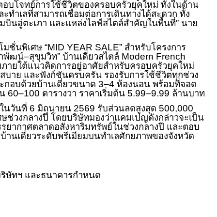
่ตอบโจทย์การใช้ชีวิตของครอบครัวยุคใหม่ ทั้งในด้าน
 และทำเลที่สามารถเชื่อมต่อการเดินทางได้สะดวก ทั้ง
ินอู่ตะเภา และแหล่งไลฟ์สไตล์สำคัญในพื้นที่” นาย
มชั่นพิเศษ “
MID YEAR SALE”
สำหรับโครงการ
าพัฒน์–สุขุมวิท” บ้านเดี่ยวสไตล์
Modern French
บภายใต้แนวคิดการอยู่อาศัยสำหรับครอบครัวยุคใหม่
สบาย และฟังก์ชันครบครัน รองรับการใช้ชีวิตทุกช่วง
กอบด้วยบ้านเดี่ยวขนาด 3–4 ห้องนอน พร้อมที่จอด
่มต้น 60–100 ตารางวา ราคาเริ่มต้น 5.99–9.99 ล้านบาท
ในวันที่ 6 มิถุนายน 2569 รับส่วนลดสูงสุด 500,000
ศษช่วงกลางปี โดยบริษัทมองว่าแคมเปญดังกล่าวจะเป็น
นบรรยากาศตลาดอสังหาริมทรัพย์ในช่วงกลางปี และตอบ
หาบ้านเดี่ยวระดับพรีเมียมบนทำเลศักยภาพของจังหวัด
ี่บริษัทฯ และธนาคารกำหนด