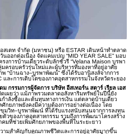
ล เอสเตท จำกัด (มหาชน) หรือ
ESTAR
เดินหน้าทำตลาด
วันออกต่อเนื่อง จัดแคมเปญ “
MID YEAR SALE”
มอบ
งการบ้านเดี่ยวระดับลักชัวรี “
Velana Maison
บูรพา
ุ่มครอบครัวรุ่นใหม่และผู้บริหารที่มองหาที่อยู่อาศัย
 “บ้านฉาง–บูรพาพัฒน์” ซึ่งได้รับอานิสงส์จากการ
C
และการเติบโตของภาคอุตสาหกรรมในจังหวัดระยอง
 กรรมการผู้จัดการ บริษัท อีสเทอร์น สตาร์ เรียล เอส
ิดเผยว่า แม้ภาพรวมตลาดอสังหาริมทรัพย์ในปีนี้ยัง
นกำลังซื้อและต้นทุนทางการเงิน แต่ตลาดบ้านเดี่ยว
ักยภาพยังคงมีความต้องการอย่างต่อเนื่อง โดย
ุขุมวิท–บูรพาพัฒน์ ที่ได้รับแรงสนับสนุนจากการลงทุน
ยตัวของภาคอุตสาหกรรม รวมถึงการพัฒนาโครงสร้าง
มที่ช่วยเพิ่มศักยภาพของพื้นที่ในระยะยาว
ห้ความสำคัญกับคุณภาพชีวิตและการอยู่อาศัยมากขึ้น