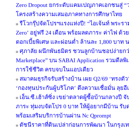
Zero Dropout ยกระดับแคมเปญภาคเอกชนสู่ “
โครงสร้างความเสมอภาคทางการศึกษาไทย
รีโวกรุ๊ปจัดโปรฯแรงแห่งปี! “ไอเจ้นท์ พระร
Zero’ อยู่ฟรี 24 เดือน พร้อมลดภาระ ค่าไฟ ด้ว
ดอกเบี้ยพิเศษ และผ่อนต่ำ ล้านละ 1,800 บาท 
ศุภาลัย ผนึกพันธมิตร ชวนลูกบ้านชอปง่ายกว่า
Marketplace” บน SABAI Application รวมดีลพิ
การใช้ชีวิต ครบจบในแอปเดียว
สมาคมธุรกิจรับสร้างบ้าน เผย Q2/69 ‘ทรงตัว
‘กองทุนประกันผู้บริโภค’ ดึงความเชื่อมั่น ลุยอ
เอ็น.ซี.เฮ้าส์ซิ่ง เขย่าตลาดผู้ซื้อบ้านกลางป
ภาระ ทุ่มงบจัดโปร 0 บาท ให้ผู้อยากมีบ้าน รับ
พร้อมเสริมบริการบ้านผ่าน Nc Qprompt
ดัชนีราคาที่ดินเปล่าก่อนการพัฒนา ในกรุงเ