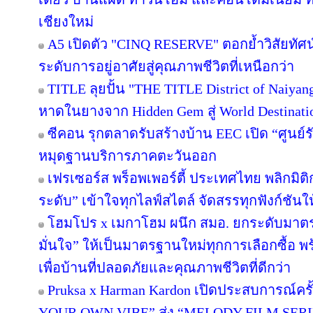
เชียงใหม่
A5 เปิดตัว "CINQ RESERVE" ตอกย้ำวิสัยทัศน์
ระดับการอยู่อาศัยสู่คุณภาพชีวิตที่เหนือกว่า
TITLE ลุยปั้น "THE TITLE District of Naiyan
หาดในยางจาก Hidden Gem สู่ World Destinati
ซีคอน รุกตลาดรับสร้างบ้าน EEC เปิด “ศูนย์
หมุดฐานบริการภาคตะวันออก
เฟรเซอร์ส พร็อพเพอร์ตี้ ประเทศไทย พลิกมิติก
ระดับ” เข้าใจทุกไลฟ์สไตล์ จัดสรรทุกฟังก์ชันใ
โฮมโปร x เมกาโฮม ผนึก สมอ. ยกระดับมาตร
มั่นใจ” ให้เป็นมาตรฐานใหม่ทุกการเลือกซื้อ 
เพื่อบ้านที่ปลอดภัยและคุณภาพชีวิตที่ดีกว่า
Pruksa x Harman Kardon เปิดประสบการณ์คร
YOUR OWN VIBE” ส่ง “MELODY FILM SERIE