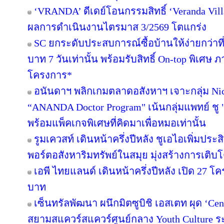
‘VRANDA’ ดีเดย์โอนกรรมสิทธิ์ ‘Veranda Villas
ผลการดำเนินงานไตรมาส 3/2569 โตแกร่ง
SC ยกระดับประสบการณ์ซื้อบ้านให้ง่ายกว่าที
บาท 7 วันเท่านั้น พร้อมรับสิทธิ์ On-top พิเศษ
โครงการ*
อนันดาฯ พลิกเกมตลาดอสังหาฯ เจาะกลุ่ม Niche
“ANANDA Doctor Program" เน้นกลุ่มแพทย์ ชู 
พร้อมแพ็คเกจพิเศษที่คิดมาเพื่อหมอเท่านั้น
รูมเควสท์ เดินหน้าครึ่งปีหลัง ชูเอไอเพิ่มปร
พอร์ตอสังหาริมทรัพย์ในสมุย มุ่งสร้างการเ
เอพี ไทยแลนด์ เดินหน้าครึ่งปีหลัง เปิด 27 โ
บาท
เซ็นทรัลพัฒนา ผนึกมิตซูบิชิ เอสเตท ผุด ‘C
สยามสแควร์สแควร์ศูนย์กลาง Youth Culture ร