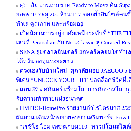
ศุภาลัย อ่านเกมขาด Ready to Move ดัน Supa
ยอดขายทะลุ 200 ล้านบาท ตอกย้ำอินไซต์คนซื้อย
ทำเล คุณภาพ และพร้อมอยู่
เปิดนิยามการอยู่อาศัยเหนือระดับที่ “THE T
เสน่ห์ Peranakan กับ Neo-Classic สู่ Curated 
SENA ลุยตลาดอินเตอร์ ยกพอร์ตคอนโดทำเล
ไต้หวัน ลงทุนระยะยาว
ดวงเฮงรับบ้านใหม่! ศุภาลัยมอบ JAECOO 5 E
พิเศษ “UNLOCK YOUR LIFE ปลดล็อกชีวิตที่เล
แสนสิริ x ศศินทร์ เชื่อมโลกการศึกษาสู่โลกธุร
รับความท้าทายแห่งอนาคต
HMPRO-HomePro รายงานกำไรไตรมาส 2/256
ผันผวน เดินหน้าขยายสาขา เสริมพอร์ต Private B
“เรซิโอ โฮม เพชรเกษม110” ทาวน์โฮมสไตล์ญี