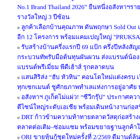
No.1 Brand Thailand 2026” ยืนหนึ่งอสังหาฯ
รางวัลใหญ่ 3 ปีซ้อน
ลูกค้าเลือกบ้านคุณภาพ ดันพฤกษา Sold Out แ
อีก 12 โครงการ พร้อมแคมเปญใหญ่ "PRUKS
รับสร้างบ้านครึ่งแรกปี 69 แป้ก ครึ่งปีหลังสัญ
กระบวนทัพรับมือต้นทุนผันผวน ส่งแบรนด์น้อง
แบรนด์พรีเมี่ยม พีดีเฮ้าส์ รุกตลาดบน
แสนสิริส่ง “ฮับ หัวหิน” คอนโดใหม่แต่งครบ เร
ทุกเซกเมนต์ ชูศักยภาพทำเลแห่งการอยู่อาศัย
อสังหาฯ ภูเก็ตไม่แผ่ว! “ซีวีกรุ๊ป” ประกาศค
ดีไซน์ใหญ่ระดับเอเชีย พร้อมเดินหน้างานก่อสร
DRT ก้าวข้ามความท้าทายตลาดวัสดุก่อสร้างครึ
ตลาดต่อเติม–ซ่อมแซม พร้อมขยายฐานลูกค้าใ
ORI ขายหุ้นกู้ชุดใหม่ครั้งที่ 2/2569 ดีมานด์ล