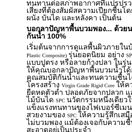
ทนทานต่อสภาพอากาศที่แปรปรว
เสี่ยงที่ต้องสัมผัสความเปียกชื้นโด
ผนัง บันได และหลังคา เป็นต้น
บอกลาปัญหาพื้นบวมพอง... ด้วยน
กันน้ำ 100%
เริ่มต้นจากการดูแลพื้นผิวภายในบ
รุ่นยอดนิยม อย่าง
Plastic Composite)
SP
แบบปูตรง หรือลายก้างปลา ในรุ่
ให้คุณบอกลาปัญหาพื้นบวมน้ำได้
คุณสมบัติกันน้ำและทนความชื้นไ
โครงสร้าง
ให้ค
Virgin Grade Rigid Core
ยืดหดตัวต่ำ ปลอดภัยจากปลวก แล
ไม้บันได
นวัตกรรมหนึ่งเดีย
SPC
แข็งแรงทนทานของไฟเบอร์ซีเมนต์เ
สวยงามของ
ให้ความรู้สึกเสม
SPC
ไม่บวมพอง แม้ต้องเจอกับความ
สะอาดอยู่เป็นประจำ