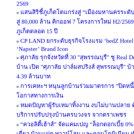
2569
แสนสิริชี้ภูเก็ตโตแกร่งสู่ “เมืองมหานครระ
สู่ 80,000 ล้าน คิกออฟ 7 โครงการใหม่ H2/2569
ภูเก็ตตลอด 15 ปี
CP LAND ยกระดับธุรกิจโรงแรม ‘bedZ Hotel’ ช
‘Napster’ Brand Icon
ศุภาลัย รุกจังหวัดที่ 30 "สุพรรณบุรี" ชู Rea
บ้าน เปิด "ศุภาลัย ปาล์มสปริงส์ สุพรรณบุรี" บ้า
4.39 ล้านบาท
การเคหะฯ หนุนลูกบ้านร่วมมาตรการ "ปิดหนี้ไ
โอกาสทางการเงิน
หมดปัญหาผู้รับเหมาทิ้งงาน งบไม่บานปลาย ด
บริการปรับปรุงบ้านครบวงจร จากตราเพชร
“ควอลิตี้เฮ้าส์” จัดแคมเปญ “ล็อกดอกเบี้ย 0
เดี่ยว บ้านแฝด ทาวน์โฮม และคอนโดมิเนียม 