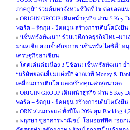
ภาคภูมิ” ร่วมค้นหาจังหวะชีวิตที่ใช่ ต่อยอดแนวคิด
ORIGIN GROUP เดินหน้าธุรกิจ ผ่าน 5 Key Dr
พอร์ต – รัดกุม - ยืดหยุ่น สร้างการเติบโตยั่งยืน
‘เซ็นทรัลพัฒนา’ ร่วมเวทีภาคธุรกิจไทย–มา
มาเลเซีย ตอกย้ำศักยภาพ ‘เซ็นทรัล ไอซิตี้’ 
เศรษฐกิจอาเซียน
โดดเด่นต่อเนื่อง 3 ปีซ้อน! เซ็นทรัลพัฒนา ย้
“บริษัทยอดเยี่ยมแห่งปี” จากเวที Money & Ban
เคลื่อนการเติบโต และสร้างคุณค่าสู่อนาคต
ORIGIN GROUP เดินหน้าธุรกิจ ผ่าน 5 Key Dr
พอร์ต – รัดกุม - ยืดหยุ่น สร้างการเติบโตยั่งยืน
ORN สวนกระแส ทั้งปีโต 20% ตุน Backlog 4,2
พฤกษา ชูอาคารพาณิชย์–โฮมออฟฟิศ “ออกแบบเพ
คัดสรรทำเลศักยภาพ พร้อมโอกาสเป็นเจ้าของ