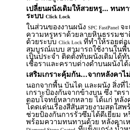
เปลี่ยนผนังเดิมให้สวยหรู... ทนท
ระบบ
Click Lock
ในส่วนของงานผนัง
จะ
SPC FastPanel
ความหรูหราด้วยลายหินธรรมชาติที
ด้วยระบบ
ที่ทำให้รอยต่อ
Click Lock
สมบูรณ์แบบ สามารถใช้งานในพื้นที
เป็นประจำ ติดตั้งทับผนังเดิมได้ทั
เชื้อราและคราบด่างดำบนผนังได้
เสริมเกราะคุ้มกัน…จากหลังคาไม่
นอกจากพื้น บันได และผนัง สิ่งที
เกราะป้องกันจากข้างบน ซึ่ง “ตราเ
ตอบโจทย์หลากหลาย ได้แก่ หลังคา
โดดเด่นเรื่องสีสันสวยงามสดใส
ช่วยป้องกันการรั่วซึมได้ดีเยี่ยม 
พร้อมความทนทานด้วย หลังคาเหล
ที่แข็งแกร่ง น้
Diamond Stone Coated