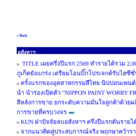
« Back
อสังหาฯ
TITLE เผยครึ่งปีแรก 2569 ทำรายได้รวม 2,0
ภูเก็ตยังแกร่ง เตรียมโอนบิ๊กโปรเจกต์รับไฮซีซ
ครั้งแรกของอุตสาหกรรมสีไทย นิปปอนเพนต์ผน
นำ นำร่องเปิดตัว "NIPPON PAINT WORRY F
สีหลังการขาย ยกระดับความมั่นใจลูกค้าด้วย
การขายที่ครบวงจร
KUN ฝ่าปัจจัยลบอสังหาฯ ครึ่งปีแรกดันรายไ
จากแนวคิดสู่ประสบการณ์จริง พฤกษาคว้ารางว