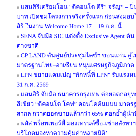
แสนสิริเตรียมโอน “ดีคอนโด คีรี” จรัญฯ – ปิ่
บาท เปิดชมโครงการจริงครั้งแรก ก่อนส่ง
สิริ ในงาน Welcome Home 17 – 19 ก.ค. นี้
SENA จับมือ SIC แต่งตั้ง Exclusive Agent ดั
ต่างชาติ
CP LAND ดันศูนย์ประชุมไคซ์ฯ ขอนแก่น สู่ไม
มาตรฐานไทย–อาเซียน หนุนเศรษฐกิจภูมิภาค
LPN ขยายแคมเปญ "พักหนี้ที่ LPN" รับแรงหน
31 ก.ค. 2569
แสนสิริ จับมือ ธนาคารกรุงเทพ ต่อยอดกลยุทธ์คว
สีเขียว “ดีคอนโด โคฟ” คอนโดต้นแบบ มาตร
สากล กวาดยอดขายแล้วกว่า 65% ตอกย้ำผู้นำที่ไ
พลัส พร็อพเพอร์ตี้ มองเทรนด์ซื้อ-เช่าอสังหาฯ 
บริโภคมองหาความคุ้มค่าหลายมิติ’