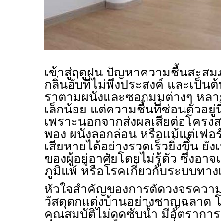
เข้าสู่ฤดูฝน ปัญหาความชื้นสะส
กลิ่นอับที่ไม่พึงประสงค์ และเป็นต
ราตามผนังและซอกมุมต่างๆ หลาย
เล็กน้อย แต่ความชื้นที่ซ่อนตัวอยู่น
เพราะนอกจากส่งผลเสียต่อโครงสร
พอง ผนังลอกล่อน หรือแม้แต่เฟอร
เสียหายได้อย่างรวดเร็วยิ่งขึ้น ย
ของผู้อยู่อาศัยโดยไม่รู้ตัว ซึ่งอ
ภูมิแพ้ หรือโรคเกี่ยวกับระบบทา
หัวใจสำคัญของการตัดวงจรความชื้น
วัสดุตกแต่งบ้านอย่างชาญฉลาด โด
คุณสมบัติไม่ดูดซับน้ำ มีอัตรากา