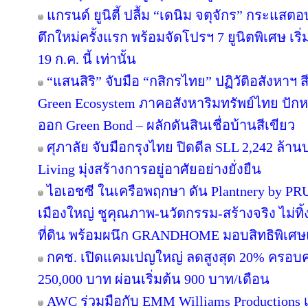
แกรนด์ ยูนิตี้ ปลื้ม “เดนิม จตุจักร” กระแสต
ตึกใหม่ครั้งแรก พร้อมจัดโปรฯ 7 ยูนิตพิเศษ เริ่
19 ก.ค. นี้ เท่านั้น
“แสนสิริ” จับมือ “กสิกรไทย” ปฏิวัติอสังหาฯ 
Green Ecosystem ภาคอสังหาริมทรัพย์ไทย ปักห
ออก Green Bond – ผลักดันสินเชื่อบ้านสีเขียว
ศุภาลัย จับมือกรุงไทย ปิดดีล SLL 2,242 ล้า
Living มุ่งสร้างการอยู่อาศัยอย่างยั่งยืน
ไอเอชซี ในเครือพฤกษา ดัน Plantnery by PRU
เมืองใหญ่ ชูคุณภาพ-นวัตกรรม-สร้างจริง ไม่ทิ
ที่ดิน พร้อมผนึก GRANDHOME มอบสิทธิพิเศษ
กคช. เปิดแคมเปญใหญ่ ลดสูงสุด 20% ครอบคล
250,000 บาท ผ่อนเริ่มต้น 900 บาท/เดือน
AWC ร่วมมือกับ EMM Williams Productions เต