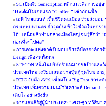
SC เปิดตัว Genscription พลิกแนวคิดการอยู่
ประเดิมโมเดลแรก “GenRent” เช่าก่อนซื้อ
เอพี ไทยแลนด์ เห็นชีวิตคนเมือง ร่วมส่งมอบ ‘เก
กรุงเทพมหานคร ย้ำจุดยืนเข้าใจชีวิตในทุกรายละเ
ได้” เหนื่อยล้าท่ามกลางเมืองใหญ่ จนรู้สึกว่า “อ
ก่อนที่จะไปต่อ”
การเคหะแห่งชาติรับมอบเกียรติบัตรองค์กรต้
Design เพื่อคนทั้งมวล
STECON หนึ่งในบริษัทรับเหมาก่อสร้างและ
ประเทศไทย เตรียมเสนอขายหุ้นกู้ชุดใหม่ อายุ 3
REIC จับมือ สสช. เชื่อมโยง Big Data ยกระด
ประเทศ เพิ่มความแม่นยำวิเคราะห์ Demand – S
เติบโตอย่างยั่งยืน
จากแสนสิริสู่ผู้นำประเทศ: “เศรษฐา ทวีสิน” ค