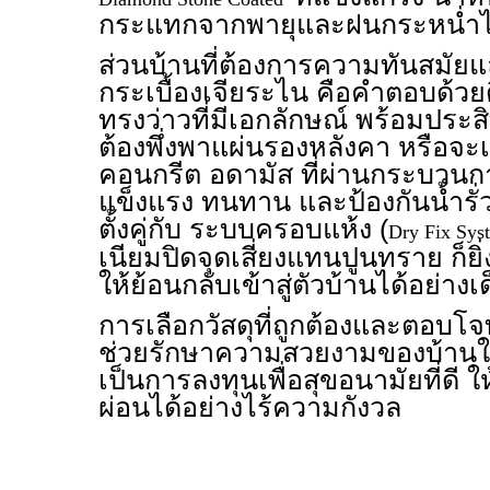
กระแทกจากพายุและฝนกระหน่ำได้
ส่วนบ้านที่ต้องการความทันสมัยแ
กระเบื้องเจียระไน คือคำตอบด้วยดี
ทรงว่าวที่มีเอกลักษณ์ พร้อมประส
ต้องพึ่งพาแผ่นรองหลังคา หรือจะเล
คอนกรีต อดามัส ที่ผ่านกระบวนกา
แข็งแรง ทนทาน และป้องกันน้ำรั่วซึม
ตั้งคู่กับ ระบบครอบแห้ง (
Dry Fix Sys
เนียมปิดจุดเสี่ยงแทนปูนทราย ก็ยิ่
ให้ย้อนกลับเข้าสู่ตัวบ้านได้อย่าง
การเลือกวัสดุที่ถูกต้องและตอบโจทย์
ช่วยรักษาความสวยงามของบ้านให
เป็นการลงทุนเพื่อสุขอนามัยที่ดี
ผ่อนได้อย่างไร้ความกังวล