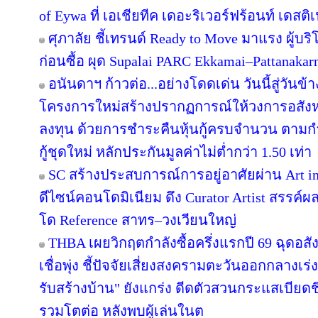
of Eywa ที่ เอเชียทีค เดอะริเวอร์ฟร้อนท์ เดสติเ
ศุภาลัย ชี้เทรนด์ Ready to Move มาแรง ผู้บร
ก่อนซื้อ ผุด Supalai PARC Ekkamai–Pattanaka
อนันดาฯ ก้าวต่อ...อย่างโดดเด่น วันนี้สู่วันข
โครงการใหม่สร้างปรากฏการณ์ให้วงการอสังห
ลงทุน ด้วยการชำระคืนหุ้นกู้ครบจำนวน ตาม
กู้ชุดใหม่ หลักประกันมูลค่าไม่ต่ำกว่า 1.50 เท่า
SC สร้างประสบการณ์การอยู่อาศัยผ่าน Art in
ดีไซน์คอนโดมิเนียม ดึง Curator Artist สรรค
โด Reference สาทร–วงเวียนใหญ่
THBA เผยวิกฤตกำลังซื้อครึ่งแรกปี 69 ฉุดอสั
เชื่อพุ่ง ชี้ปัจจัยเสี่ยงสงครามตะวันออกกลางเ
รับสร้างบ้าน" ยังแกร่ง ดีดตัวสวนกระแสเบียดชิ
รวมโตต่อ หลังพบผู้เล่นในต