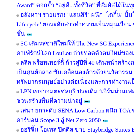
Award” ตอกย้ำ “อยู่ดี...ทั้งชีวิต” ที่สัมผัสได้ในท
อสังหาฯ รายแรก! ‘แสนสิริ’ ผนึก ‘ไดกิ้น’ ปั้
Lifecycle’ ยกระดับสารทำความเย็นหมุนเวียน ขั
ขั้น
SC เติมรสชาติใหม่ให้ The New SC Experien
คาเฟ่รักษ์โลก LouLou ถ่ายทอดตัวตนใหม่ของแ
ลลิล พร็อพเพอร์ตี้ ก้าวสู่ปีที่ 40 เดินหน้าสร้า
เป็นศูนย์กลาง ขับเคลื่อนองค์กรด้วยนวัตกรร
ทรัพยากรมนุษย์อย่างต่อเนื่องและการทำงานเป
LPN เขย่าอมตะชลบุรี ประเดิม ‘เอิร์นม่วนเฟส’
ชวนสร้างพื้นที่ความน่าอยู่
เสนา ยกระดับ SENA Low Carbon ผนึก TOA ขั
คาร์บอน Scope 3 สู่ Net Zero 2050
ออริจิ้น โฮเทล ปิดดีล ขาย Staybridge Suite