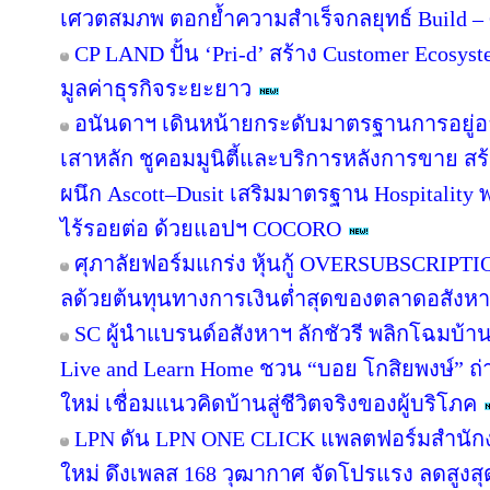
เศวตสมภพ ตอกย้ำความสำเร็จกลยุทธ์ Build – O
CP LAND ปั้น ‘Pri-d’ สร้าง Customer Ecosys
มูลค่าธุรกิจระยะยาว
อนันดาฯ เดินหน้ายกระดับมาตรฐานการอยู่
เสาหลัก ชูคอมมูนิตี้และบริการหลังการขาย สร
ผนึก Ascott–Dusit เสริมมาตรฐาน Hospitalit
ไร้รอยต่อ ด้วยแอปฯ COCORO
ศุภาลัยฟอร์มแกร่ง หุ้นกู้ OVERSUBSCRIPTION
ลด้วยต้นทุนทางการเงินต่ำสุดของตลาดอสังห
SC ผู้นำแบรนด์อสังหาฯ ลักชัวรี พลิกโฉมบ้านเ
Live and Learn Home ชวน “บอย โกสิยพงษ์” ถ่า
ใหม่ เชื่อมแนวคิดบ้านสู่ชีวิตจริงของผู้บริโภค
LPN ดัน LPN ONE CLICK แพลตฟอร์มสำนักง
ใหม่ ดึงเพลส 168 วุฒากาศ จัดโปรแรง ลดสูงสุ