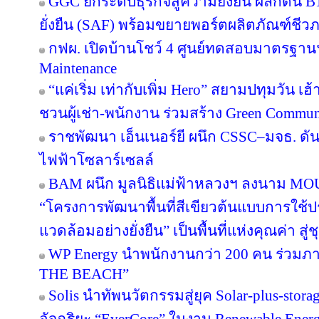
GGC ยกระดับธุรกิจสู่ความยั่งยืน ผลักดัน 
ยั่งยืน (SAF) พร้อมขยายพอร์ตผลิตภัณฑ์ชีว
กฟผ. เปิดบ้านโชว์ 4 ศูนย์ทดสอบมาตรฐา
Maintenance
“แค่เริ่ม เท่ากับเพิ่ม Hero” สยามปทุมวัน เ
ชวนผู้เช่า-พนักงาน ร่วมสร้าง Green Commu
ราชพัฒนา เอ็นเนอร์ยี ผนึก CSSC–มจธ. ดัน
ไฟฟ้าโซลาร์เซลล์
BAM ผนึก มูลนิธิแม่ฟ้าหลวงฯ ลงนาม MOU 
“โครงการพัฒนาพื้นที่สีเขียวต้นแบบการใช้ประ
แวดล้อมอย่างยั่งยืน” เป็นพื้นที่แห่งคุณค่า ส
WP Energy นำพนักงานกว่า 200 คน ร่วม
THE BEACH”
Solis นำทัพนวัตกรรมสู่ยุค Solar-plus-stora