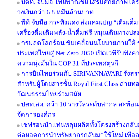
ปตท. จับมือ ไทยพาณิชย์ เสริมศักยภาพโครงส
วงเงินกว่า 6.8 หมื่นล้านบาท
พีที จับมือ กระทิงแดง ส่งแคมเปญ “เติมเต็ม
เครื่องดื่มเติมพลัง-น้ำดื่มฟรี หนุนเดินทางป
กรมลดโลกร้อน ขับเคลื่อนนโยบายภายใต้ 
ประเทศไทยสู่ Net Zero 2050 เปิดเวทีรับฟ
ความมุ่งมั่นใน COP 31 ที่ประเทศตุรกี
การบินไทยร่วมกับ SIRIVANNAVARI รังสรร
สำหรับผู้โดยสารชั้น Royal First Class ถ
วัฒนธรรมไทยร่วมสมัย
ปตท.สผ. คว้า 10 รางวัลระดับสากล สะท้อ
จัดการองค์กร
เชฟรอนนำแท่นหลุมผลิตทั้งโครงสร้างกลับมา
ต่อยอดการนำทรัพยากรกลับมาใช้ใหม่ เพื่อ