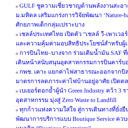
GULF ชูความเชี่ยวชาญด้านพลังงานสะอาด 
ม.มหิดล เสริมแกร่งการวิจัยพัฒนา ‘Nature-b
ศักยภาพเด็กกลุ่มเปราะบาง
เชลล์ประเทศไทย เปิดตัว “เชลล์ วี-เพาเวอ
และความคุ้มค่ามอบสิทธิประโยชน์สำหรับผู้เต
การบินไทย–บางจาก ร่วมเติมน้ำมัน SAF ที
เดินหน้าสนับสนุนอุตสาหกรรมการบินคาร์บ
กพช. เคาะ แยกค่าไฟสาธารณะออกจากบิล
มาตรการลดภาระค่าไฟบ้านอยู่อาศัย เปิดต
เบเยอร์ตอกย้ำผู้นำ Green Industry คว้า 3
อุตสาหกรรม มุ่งสู่ Zero Waste to Landfill
ทุกก้าวแห่งความใส่ใจ สู่การเดินทางที่ยั่ง
พัฒนาการบริการแบบ Boutique Service ควบคู