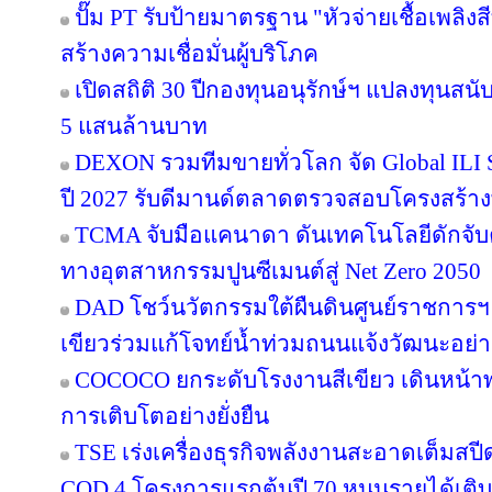
ปั๊ม PT รับป้ายมาตรฐาน "หัวจ่ายเชื้อเพลิ
สร้างความเชื่อมั่นผู้บริโภค
เปิดสถิติ 30 ปีกองทุนอนุรักษ์ฯ แปลงทุนสน
5 แสนล้านบาท
DEXON รวมทีมขายทั่วโลก จัด Global ILI S
ปี 2027 รับดีมานด์ตลาดตรวจสอบโครงสร้าง
TCMA จับมือแคนาดา ดันเทคโนโลยีดักจับค
ทางอุตสาหกรรมปูนซีเมนต์สู่ Net Zero 2050
DAD โชว์นวัตกรรมใต้ผืนดินศูนย์ราชการฯ
เขียวร่วมแก้โจทย์น้ำท่วมถนนแจ้งวัฒนะอย่าง
COCOCO ยกระดับโรงงานสีเขียว เดินหน้า
การเติบโตอย่างยั่งยืน
TSE เร่งเครื่องธุรกิจพลังงานสะอาดเต็มสปีด
COD 4 โครงการแรกต้นปี 70 หนุนรายได้เต