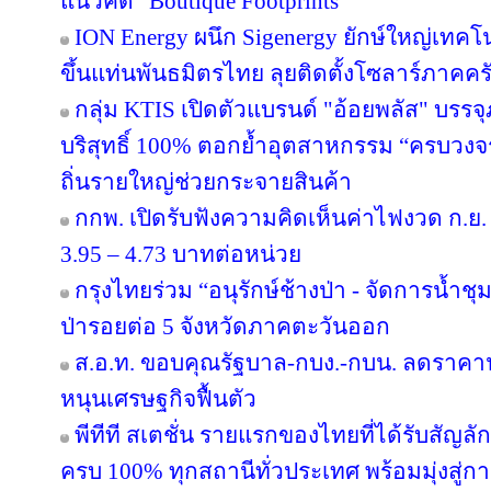
แนวคิด “Boutique Footprints”
ION Energy ผนึก Sigenergy ยักษ์ใหญ่เท
ขึ้นแท่นพันธมิตรไทย ลุยติดตั้งโซลาร์ภาคครัว
กลุ่ม KTIS เปิดตัวแบรนด์ "อ้อยพลัส" บรร
บริสุทธิ์ 100% ตอกย้ำอุตสาหกรรม “ครบวงจร” 
ถิ่นรายใหญ่ช่วยกระจายสินค้า
กกพ. เปิดรับฟังความคิดเห็นค่าไฟงวด ก.ย. 
3.95 – 4.73 บาทต่อหน่วย
กรุงไทยร่วม “อนุรักษ์ช้างป่า - จัดการน้ำชุม
ป่ารอยต่อ 5 จังหวัดภาคตะวันออก
ส.อ.ท. ขอบคุณรัฐบาล-กบง.-กบน. ลดราคาน้
หนุนเศรษฐกิจฟื้นตัว
พีทีที สเตชั่น รายแรกของไทยที่ได้รับสัญล
ครบ 100% ทุกสถานีทั่วประเทศ พร้อมมุ่งสู่ก