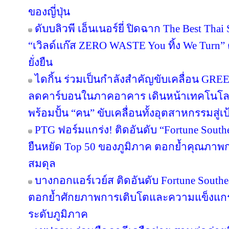
ของญี่ปุ่น
ดับบลิวพี เอ็นเนอร์ยี่ ปิดฉาก The Best Tha
“เวิลด์แก๊ส ZERO WASTE You ทิ้ง We Turn
ยั่งยืน
ไดกิ้น ร่วมเป็นกำลังสำคัญขับเคลื่อน GRE
ลดคาร์บอนในภาคอาคาร เดินหน้าเทคโนโลยี
พร้อมปั้น “คน” ขับเคลื่อนทั้งอุตสาหกรรมสู
PTG ฟอร์มแกร่ง! ติดอันดับ “Fortune Southea
ยืนหยัด Top 50 ของภูมิภาค ตอกย้ำคุณภาพก
สมดุล
บางกอกแอร์เวย์ส ติดอันดับ Fortune Southe
ตอกย้ำศักยภาพการเติบโตและความแข็งแกร่
ระดับภูมิภาค