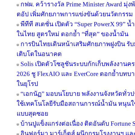
กฟผ. คว้ารางวัล Prime Minister Award มุ่
ตอัป เพิ่มศักยภาพการแข่งขันด้วยนวัตกรรม
พีทีที สเตชั่น เปิดตัว “Super PowerX 99” 
ในไทย สูตรใหม่ ตอกย้ำ “ที่สุด” ของน้ำมัน
การบินไทยเดินหน้าเสริมศักยภาพฝูงบิน รั
เติบโตในอนาคต
Solis เปิดตัวโซลูชันระบบกักเก็บพลังงานคร
2026 ชู FlexAIO และ EverCore ตอกย้ำบทบาท
ในยุโรป
“เอกนัฏ” มอบนโยบาย พลังงานจังหวัดทั่ว
ใช้เทคโนโลยีรับมือสถานการณ์น้ำมัน หนุนใช้
แบบสุดซอย
บ้านปูแข็งแกร่งต่อเนื่อง ติดอันดับ Fortune So
อินฟอร์มา มาร์เก็ตส์ ผนึกกรมโรงงานฯ แล