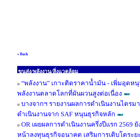
« Back
ขนส่ง/พลังงาน/สิ่งแวดล้อม
“พลังงาน” เกาะติดราคาน้ำมัน - เพิ่มอุดห
พลังงานตลาดโลกที่ผันผวนสูงต่อเนื่อง
บางจากฯ รายงานผลการดำเนินงานไตรมาส 2 ป
ดำเนินงานจาก SAF หนุนธุรกิจหลัก
OR เผยผลการดำเนินงานครึ่งปีแรก 2569 ยั
หน้าลงทุนธุรกิจอนาคต เสริมการเติบโตระย