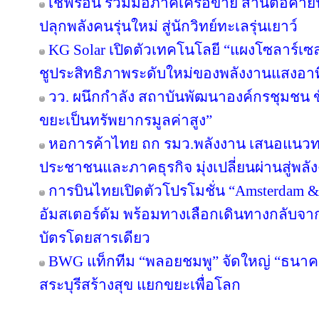
เชฟรอน ร่วมมือภาคีเครือข่าย สานต่อค่ายนิ
ปลุกพลังคนรุ่นใหม่ สู่นักวิทย์ทะเลรุ่นเยาว์
KG Solar เปิดตัวเทคโนโลยี “แผงโซลาร์เซ
ชูประสิทธิภาพระดับใหม่ของพลังงานแสงอาท
วว. ผนึกกำลัง สถาบันพัฒนาองค์กรชุมชน ขั
ขยะเป็นทรัพยากรมูลค่าสูง”
หอการค้าไทย ถก รมว.พลังงาน เสนอแนวทาง
ประชาชนและภาคธุรกิจ มุ่งเปลี่ยนผ่านสู่พล
การบินไทยเปิดตัวโปรโมชั่น “Amsterdam &
อัมสเตอร์ดัม พร้อมทางเลือกเดินทางกลับจาก
บัตรโดยสารเดียว
BWG แท็กทีม “พลอยชมพู” จัดใหญ่ “ธนาคารอิ
สระบุรีสร้างสุข แยกขยะเพื่อโลก