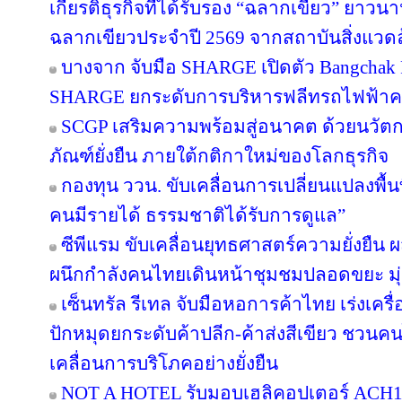
เกียรติธุรกิจที่ได้รับรอง “ฉลากเขียว” ยาวนา
ฉลากเขียวประจำปี 2569 จากสถาบันสิ่งแวด
บางจาก จับมือ SHARGE เปิดตัว Bangchak F
SHARGE ยกระดับการบริหารฟลีทรถไฟฟ้า
SCGP เสริมความพร้อมสู่อนาคต ด้วยนวัตก
ภัณฑ์ยั่งยืน ภายใต้กติกาใหม่ของโลกธุรกิจ
กองทุน ววน. ขับเคลื่อนการเปลี่ยนแปลงพื้นที
คนมีรายได้ ธรรมชาติได้รับการดูแล”
ซีพีแรม ขับเคลื่อนยุทธศาสตร์ความยั่งยืน 
ผนึกกำลังคนไทยเดินหน้าชุมชมปลอดขยะ มุ่งส
เซ็นทรัล รีเทล จับมือหอการค้าไทย เร่งเครื่อ
ปักหมุดยกระดับค้าปลีก-ค้าส่งสีเขียว ชวนคน
เคลื่อนการบริโภคอย่างยั่งยืน
NOT A HOTEL รับมอบเฮลิคอปเตอร์ ACH130