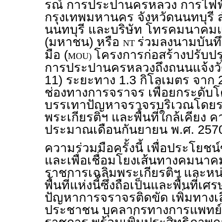
รณ์ การประปานครหลวง การไฟ
กรุงเทพมหานคร จังหวัดนนทบุรี สำ
นนทบุรี และบริษัท โทรคมนาคมแ
(มหาชน) หรือ
ร่วมลงนามบันท
NT
มือ (
โครงการก่อสร้างปรับป
MOU)
การประปานครหลวงถึงถนนแจ้งว
11) ระยะทาง 1.3 กิโลเมตร จาก 
ช่องทางการจราจร เพื่อยกระดับโ
บรรเทาปัญหาจราจรบริเวณโดยร
พระเกียรติฯ และพื้นที่ใกล้เคียง 
ประมาณเดือนกันยายน พ.ศ. 257
ความร่วมมือครั้งนี้ เพื่อประโยช
และเพื่อเชื่อมโยงเส้นทางคมนาคมเข้
ราชการเฉลิมพระเกียรติฯ และหน่วย
พื้นที่แห่งนี้ซึ่งถือเป็นและพื้นที่
ปัญหาการจราจรติดขัด เพิ่มทางเ
ประชาชน บุคลากรทางการแพทย์ แ