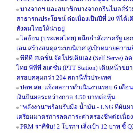
บางจากฯ และสมาชิกบางจากกรีนไมลส์ร่วม
สาธารณประโยชน์ ต่อเนื่องเป็นปีที่ 20 ที่ได้
สังคมไทยให้น่าอยู่
ไลอ้อน (ประเทศไทย) ผนึกกำลังภาครัฐ เอก
เลน สร้างสมดุลระบบนิเวศ สู่เป้าหมายความยั
พีทีที สเตชั่น จัดโปรเติมเอง (Self Serve) ล
ไทย พีทีที สเตชั่น (PTT Station) เดินหน้าขย
ครอบคลุมกว่า 204 สถานีทั่วประเทศ
ปตท.สผ. แจ้งผลการดำเนินงานรอบ 6 เดือน
เงินปันผลระหว่างกาล 4.50 บาทต่อหุ้น
“พลังงาน”พร้อมรับมือ น้ำมัน - LNG ที่ผัน
เตรียมมาตรการลดภาระค่าครองชีพต่อเนื่อง
PRM ราศีจับ! 2 โบรกฯ เล็งเป้า 12 บาท ชี้ Q