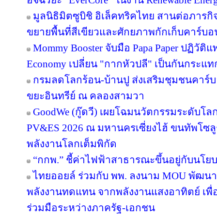
อัจฉริยะ “EverCore” ในงาน Renewable Energ
มูลนิธิมิตซูบิชิ อิเล็คทริคไทย สานต่อภารกิจ
ขยายพื้นที่สีเขียวและศักยภาพกักเก็บคาร์บอน
Mommy Booster จับมือ Papa Paper ปฏิวัติแพ
Economy เปลี่ยน "กากหัวปลี" เป็นกันกระแท
กรมลดโลกร้อน-บ้านปู ส่งเสริมชุมชนคาร์บอ
ขยะอินทรีย์ ณ คลองสามวา
GoodWe (กู๊ดวี) เผยโฉมนวัตกรรมระดับโล
PV&ES 2026 ณ มหานครเซี่ยงไฮ้ ขนทัพโซลู
พลังงานโลกเต็มพิกัด
“กกพ.” ชี้ค่าไฟฟ้าสาธารณะขึ้นอยู่กับนโย
ไทยออยล์ ร่วมกับ พพ. ลงนาม MOU พัฒนา ป
พลังงานทดแทน จากพลังงานแสงอาทิตย์ เพื
ร่วมมือระหว่างภาครัฐ-เอกชน