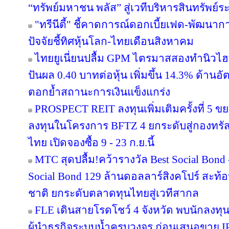
“ทรัพย์มหาชน พลัส” สู่เวทีบริหารสินทรัพย์ระ
"ทรีนีตี้" ชี้คาดการณ์ดอกเบี้ยเฟด-พัฒนา
ปัจจัยชี้ทิศหุ้นโลก-ไทยเดือนสิงหาคม
ไทยยูเนี่ยนปลื้ม GPM ไตรมาสสองทำนิวไฮ
ปันผล 0.40 บาทต่อหุ้น เพิ่มขึ้น 14.3% ด้าน
ตอกย้ำสถานะการเงินแข็งแกร่ง
PROSPECT REIT ลงทุนเพิ่มเติมครั้งที่ 5 ข
ลงทุนในโครงการ BFTZ 4 ยกระดับสู่กองทร
ไทย เปิดจองซื้อ 9 - 23 ก.ย.นี้
MTC สุดปลื้ม!คว้ารางวัล Best Social Bond
Social Bond 129 ล้านดอลลาร์สิงคโปร์ สะท้อ
ชาติ ยกระดับตลาดทุนไทยสู่เวทีสากล
FLE เดินสายโรดโชว์ 4 จังหวัด พบนักลงทุ
ผู้นำธุรกิจระบบน้ำครบวงจร ก่อนเสนอขาย IP