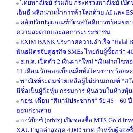
ไทยพาณิชย์ ร่วมกับ กระทรวงพาณิชย์ เปิดห
เอ็มอี พลิกน่านน้ำการค้าโลกด้วย AI และ E
คลังปรับปรุงเกณฑ์บัตรสวัสดิการพร้อมขย
ความสะดวกและลดภาระประชาชน
EXIM BANK ประกาศความสำเร็จ “Halal Bri
พันธมิตรจับคู่ธุรกิจ SMEs ไทยกับผู้ซื้อกว่า 
ธ.ก.ส. เปิดตัว 2 เงินฝากใหม่ “เงินฝากไซ
11 เดือน รับดอกเบี้ยเฉลี่ยทั้งโครงการ ร้อยละ
พาณิชย์ระดมช่วยเหลือผู้ไม่ผ่านเกณฑ์ “สวั
มีชื่อเป็นผู้ถือหุ้น กรรมการ หุ้นส่วนในห้างหุ้
กอช. เตือน “สึนามิประชากร” วัย 46 – 60 ปี 
ออมก่อนสาย
ออร์บิกซ์ (orbix) เปิดจองซื้อ MTS Gold In
XAUT มูลค่าสูงสุด 4,000 บาท สำหรับผู้จองซ