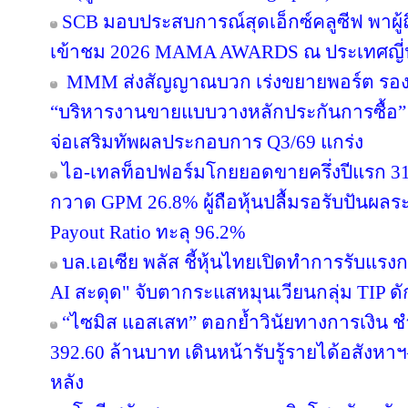
SCB มอบประสบการณ์สุดเอ็กซ์คลูซีฟ พาผู
เข้าชม 2026 MAMA AWARDS ณ ประเทศญี่ปุ่
MMM ส่งสัญญาณบวก เร่งขยายพอร์ต รองรับอ
“บริหารงานขายแบบวางหลักประกันการซื้อ
จ่อเสริมทัพผลประกอบการ Q3/69 แกร่ง
ไอ-เทลท็อปฟอร์มโกยยอดขายครึ่งปีแรก 31
กวาด GPM 26.8% ผู้ถือหุ้นปลื้มรอรับปันผลร
Payout Ratio ทะลุ 96.2%
บล.เอเซีย พลัส ชี้หุ้นไทยเปิดทำการรับแรงก
AI สะดุด" จับตากระแสหมุนเวียนกลุ่ม TIP ด
“ไซมิส แอสเสท” ตอกย้ำวินัยทางการเงิน 
392.60 ล้านบาท เดินหน้ารับรู้รายได้อสังหาฯ–
หลัง