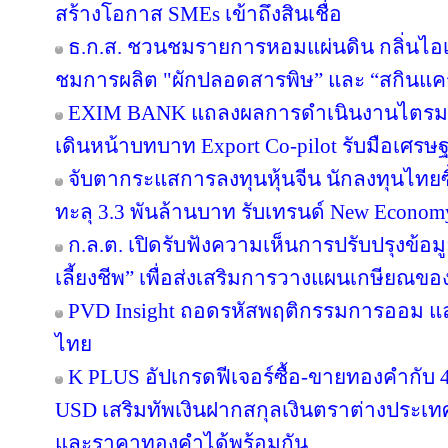
สร้างโอกาส SMEs เข้าถึงสินเชื่อ
ธ.ก.ส. ชวนชมรายการหอมแผ่นดิน กลิ่นไอเ
ชมการผลิต "ผักปลอดสารพิษ” และ “สกินแ
EXIM BANK แถลงผลการดำเนินงานไตรมาส 2
เดินหน้าบทบาท Export Co-pilot รับมือเศรษฐ
จับตากระแสการลงทุนหุ้นจีน นักลงทุนไท
ทะลุ 3.3 พันล้านบาท รับเทรนด์ New Econom
ก.ล.ต. เปิดรับฟังความเห็นการปรับปรุงข้อ
เลี้ยงชีพ” เพื่อส่งเสริมการวางแผนเกษียณข
PVD Insight ถอดรหัสพฤติกรรมการออม แ
ไทย
K PLUS อัปเกรดฟีเจอร์ซื้อ-ขายทองคำกับ 4
USD เสริมทัพเงินฝากสกุลเงินตราต่างประเทศ 
และราคาทองคำได้พร้อมกัน