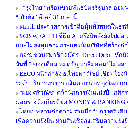
“กรุงไทย” พร้อมขายพันธบัตรรัฐบาล ออม
“เป๋าตัง” ดีเดย์ 31 ก.ค. นี้
Marsh ประกาศการเข้าถือหุ้นทั้งหมดในธุร
SCB WEALTH ชี้ธีม AI ครึ่งปีหลังยังไปต่อ 
แนะไม่ลงทุนตามกระแส เน้นบริษัทที่สร้าง
กอช. ชวนสมาชิกสมัคร ‘Direct Debit’ หักบัญ
วันที่ 5 ของเดือน หมดปัญหาลืมออม! ไม่พล
EECO ผนึกกำลัง ธ.ไทยพาณิชย์ เชื่อมโยงนั
ระดับบริการทางการเงินครบวงจร จูงใจภาคธุรกิ
“ผยง ศรีวณิช” คว้านักการเงินแห่งปี - กสิ
มอบรางวัลเกียรติยศ MONEY & BANKING
ไทยเบฟสานต่อความร่วมมือกับกรุงศรี เดินห
เพื่อความยั่งยืน ผ่านสินเชื่อส่งเสริมความยั่