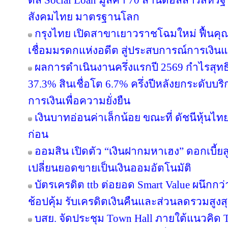
ดีล Social Loan มูลค่า 70 ล้านดอลลาร์สหรั
สังคมไทย มาตรฐานโลก
กรุงไทย เปิดสาขาเยาวราชโฉมใหม่ ฟื้นคุ
เชื่อมมรดกแห่งอดีต สู่ประสบการณ์การเงิ
ผลการดำเนินงานครึ่งแรกปี 2569 กำไรสุทธิ
37.3% สินเชื่อโต 6.7% ครึ่งปีหลังยกระดับบริ
การเงินเพื่อความยั่งยืน
เงินบาทอ่อนค่าเล็กน้อย ขณะที่ ดัชนีหุ้นไท
ก่อน
ออมสิน เปิดตัว “เงินฝากมหาเฮง” ดอกเบี้ยส
เปลี่ยนยอดขายเป็นเงินออมอัตโนมัติ
บัตรเครดิต ttb ต่อยอด Smart Value ผนึกกว
ช้อปคุ้ม รับเครดิตเงินคืนและส่วนลดรวมสูง
บสย. จัดประชุม Town Hall ภายใต้แนวคิด