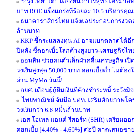
“กรุงไทย” เติบโตยั่งยืน กำไรสุทธิไตรมาสท
บาท ROE แข็งแกร่งที่ร้อยละ 10.5 บริหารคุ
ธนาคารกสิกรไทย แจ้งผลประกอบการงวดครึ่
ล้านบาท
KKP ชี้กระแสลงทุน AI อาจแบกตลาดได้อีกแค่ 
ปีหลัง ชี้ดอกเบี้ยโลกค้างสูงยาว-เศรษฐกิจไ
ออมสิน ช่วยคนตัวเล็กฝ่าคลื่นเศรษฐกิจ เปิด
วงเงินสูงสุด 50,000 บาท ดอกเบี้ยต่ำ ไม่ต้อ
ผ่าน MyMo วันนี้!
กยศ. เตือนผู้กู้ยืมเงินที่ค้างชำระหนี้ ระว
ไทยพาณิชย์ จับมือ ปตท. เสริมศักยภาพโครงส
วงเงินกว่า 6.8 หมื่นล้านบาท
เอส โฮเทล แอนด์ รีสอร์ท (SHR) เตรียมออกหุ้
ดอกเบี้ย [4.40% - 4.60%] ต่อปี คาดเสนอขาย