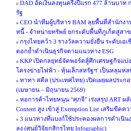
DAD อัดเงินลงทุนครึ่งปีแรก 477 ล้านบาท
รัฐ
CEO นำทีมผู้บริหาร BAM ลุยพื้นที่สำนักง
หนี้ - จำหน่ายทรัพย์ ยกระดับพื้นที่ภูเก็ตส
กรุงไทยคว้า 3 รางวัลความยั่งยืน ระดับเอเ
ตอกย้ำดำเนินธุรกิจตามแนวทาง ESG
KKP เปิดกลยุทธ์จัดพอร์ตสู้ศึกเศรษฐกิจแบ่งข
โครงข่ายไฟฟ้า - หุ้นเล็กสหรัฐฯ' เป็นหลุมหล
ทาทา สตีล (ประเทศไทย) เปิดเผยผลประกอ
(เมษายน – มิถุนายน 2569)
หอการค้าไทยหนุน “ศุภจี” เร่งสรุป ART ผลัก
Content สูง เข้าสู่ Exemption List เสริมข
3 แนวทางที่แบงก์ใช้ประคองผลการดำเนินงา
ลง (ศูนย์วิจัยกสิกรไทย Infographic)