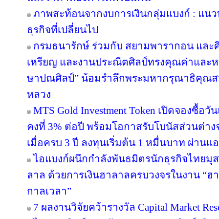
ภาพสะท้อนจากงบการเงินกลุ่มแบงก์ : แน
ธุรกิจที่เปลี่ยนไป
กรมธนารักษ์ ร่วมกับ สยามพารากอน และศ
เหรียญ และงานประณีตศิลป์ทรงคุณค่าและหา
ษาปณศิลป์” น้อมรำลึกพระมหากรุณาธิคุณส
หลวง
MTS Gold Investment Token เปิดจองซื้อว
คงที่ 3% ต่อปี พร้อมโอกาสรับโบนัสส่วนต
เมื่อครบ 3 ปี ลงทุนเริ่มต้น 1 หมื่นบาท ผ่าน
ไอแบงก์ผนึกกำลังพันธมิตรนักธุรกิจไทยมุส
ลาล ด้วยการเงินฮาลาลครบวงจรในงาน “ฮา
กาลเวลา”
7 ผลงานวิจัยคว้ารางวัล Capital Market Res