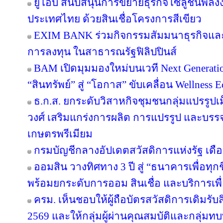
ยูโอบี สนับสนุนการขยายธุรกิจโซลูชันพลัง
ประเทศไทย ด้วยสินเชื่อโครงการสีเขียว
EXIM BANK ร่วมกิจกรรมสัมมนาธุรกิจแ
การลงทุน ในสาธารณรัฐฟิลิปปินส์
BAM เปิดมุมมองใหม่บนเวที Next Generatio
“สินทรัพย์” สู่ “โอกาส” ขับเคลื่อน Wellness 
ธ.ก.ส. ยกระดับวิสาหกิจชุมชนกลุ่มแปรรูปเ
วงศ์ เสริมแกร่งการผลิต การแปรรูป และบรรจุ
เกษตรพรีเมียม
กรมบัญชีกลางอัปเดตสวัสดิการแห่งรัฐ เดื
ออมสิน วางทิศทาง 3 ปี สู่ “ธนาคารเพื่อทุกช
พร้อมยกระดับการออม สินเชื่อ และบริการเพื
ครม. เห็นชอบให้ผู้ถือบัตรสวัสดิการเดิมรับส
2569 และให้กลุ่มผู้ผ่านคุณสมบัติและกลุ่มทบท