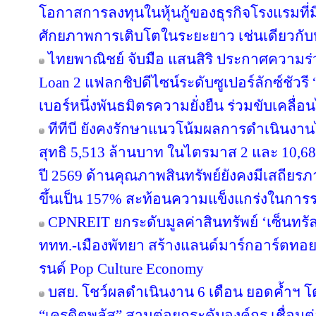
โอกาสการลงทุนในหุ้นกู้ของธุรกิจโรงแรมที่ม
ศักยภาพการเติบโตในระยะยาว เช่นเดียวกับหุ
ไทยพาณิชย์ จับมือ แสนสิริ ประกาศความร่
Loan 2 แฟลกชิปดีไซน์ระดับซูเปอร์ลักซ์ชัวรี 
เบอร์หนึ่งพันธมิตรความยั่งยืน ร่วมขับเคลื่
ทีทีบี ยังคงรักษาแนวโน้มผลการดำเนินงา
สุทธิ 5,513 ล้านบาท ในไตรมาส 2 และ 10,6
ปี 2569 ด้านคุณภาพสินทรัพย์ยังคงมีเสถียรภาพ
ขึ้นเป็น 157% สะท้อนความแข็งแกร่งในการร
CPNREIT ยกระดับมูลค่าสินทรัพย์ ‘เซ็นทรั
ททท.-เมืองพัทยา สร้างแลนด์มาร์กอาร์ตทอ
รนด์ Pop Culture Economy
บสย. โชว์ผลดำเนินงาน 6 เดือน ยอดค้ำฯ โ
“เครดิตพลัส” สานต่อยกระดับองค์กร เชื่อมต่