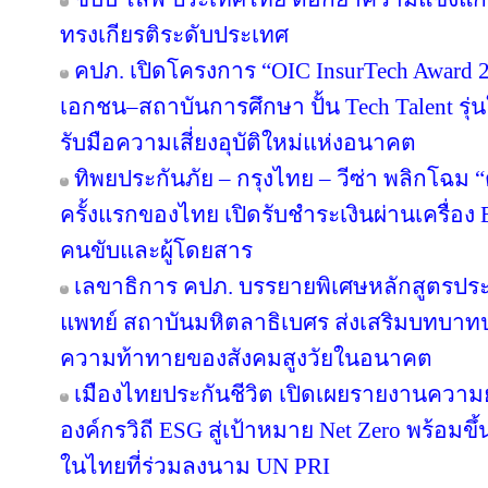
ทรงเกียรติระดับประเทศ
คปภ. เปิดโครงการ “OIC InsurTech Award 2
เอกชน–สถาบันการศึกษา ปั้น Tech Talent รุ่
รับมือความเสี่ยงอุบัติใหม่แห่งอนาคต
ทิพยประกันภัย – กรุงไทย – วีซ่า พลิกโฉม “ตุ
ครั้งแรกของไทย เปิดรับชำระเงินผ่านเครื่อ
คนขับและผู้โดยสาร
เลขาธิการ คปภ. บรรยายพิเศษหลักสูตรป
แพทย์ สถาบันมหิตลาธิเบศร ส่งเสริมบทบาทป
ความท้าทายของสังคมสูงวัยในอนาคต
เมืองไทยประกันชีวิต เปิดเผยรายงานความยั่
องค์กรวิถี ESG สู่เป้าหมาย Net Zero พร้อมขึ
ในไทยที่ร่วมลงนาม UN PRI