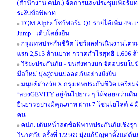
(สำนักงาน คปภ.) จัดการและประชุมเพื่อรับ
ระงับข้อพิพาท
TQM Alpha โชว์ฟอร์ม Q1 รายได้เพิ่ม 4% เ
Jump+ เติบโตยั่งยืน
กรุงเทพประกันชีวิต โชว์ผลดำเนินงานไตรมาส
แรก 2,513 ล้านบาท กวาดกำไรสุทธิ 1,606 ล
วิริยะประกันภัย - ขนส่งทางบก จัดอบรมใบขับขี
มือใหม่ มุ่งสู่ถนนปลอดภัยอย่างยั่งยืน
มนุษย์ต่างวัย X กรุงเทพประกันชีวิต เตรียม
‘ลองGEVITY อยู่กันไปยาว ๆ ให้จอยกว่าเด
ยืนยาวอย่างมีคุณภาพ ผ่าน 7 โซนไฮไลต์ 4 มิต
คน
คปภ. เดินหน้าลดข้อพิพาทประกันภัยเชิงรุก 
วินาศภัย ครั้งที่ 1/2569 มุ่งแก้ปัญหาตั้งแ