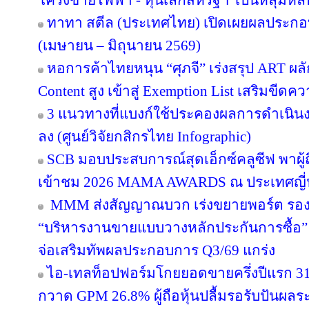
โครงข่ายไฟฟ้า - หุ้นเล็กสหรัฐฯ' เป็นหลุมหล
ทาทา สตีล (ประเทศไทย) เปิดเผยผลประกอ
(เมษายน – มิถุนายน 2569)
หอการค้าไทยหนุน “ศุภจี” เร่งสรุป ART ผลัก
Content สูง เข้าสู่ Exemption List เสริมข
3 แนวทางที่แบงก์ใช้ประคองผลการดำเนินงา
ลง (ศูนย์วิจัยกสิกรไทย Infographic)
SCB มอบประสบการณ์สุดเอ็กซ์คลูซีฟ พาผู
เข้าชม 2026 MAMA AWARDS ณ ประเทศญี่ปุ่
MMM ส่งสัญญาณบวก เร่งขยายพอร์ต รองรับอ
“บริหารงานขายแบบวางหลักประกันการซื้อ
จ่อเสริมทัพผลประกอบการ Q3/69 แกร่ง
ไอ-เทลท็อปฟอร์มโกยยอดขายครึ่งปีแรก 31
กวาด GPM 26.8% ผู้ถือหุ้นปลื้มรอรับปันผลร