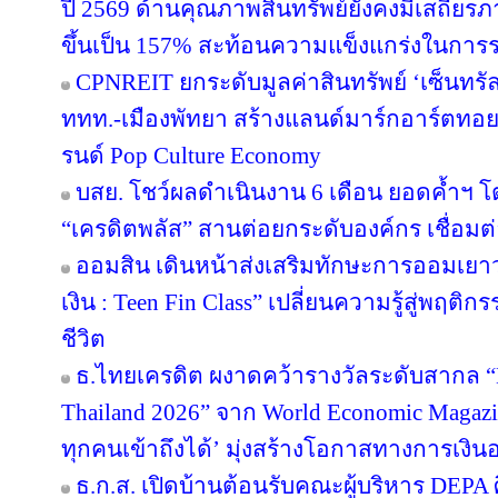
ปี 2569 ด้านคุณภาพสินทรัพย์ยังคงมีเสถียรภาพ
ขึ้นเป็น 157% สะท้อนความแข็งแกร่งในการร
CPNREIT ยกระดับมูลค่าสินทรัพย์ ‘เซ็นทรั
ททท.-เมืองพัทยา สร้างแลนด์มาร์กอาร์ตทอ
รนด์ Pop Culture Economy
บสย. โชว์ผลดำเนินงาน 6 เดือน ยอดค้ำฯ โ
“เครดิตพลัส” สานต่อยกระดับองค์กร เชื่อมต่
ออมสิน เดินหน้าส่งเสริมทักษะการออมเยาวช
เงิน : Teen Fin Class” เปลี่ยนความรู้สู่พฤติ
ชีวิต
ธ.ไทยเครดิต ผงาดคว้ารางวัลระดับสากล “B
Thailand 2026” จาก World Economic Magazi
ทุกคนเข้าถึงได้’ มุ่งสร้างโอกาสทางการเงินอ
ธ.ก.ส. เปิดบ้านต้อนรับคณะผู้บริหาร DEPA 