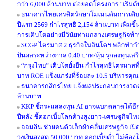
กว่า 6,000 ล้านบาท ต่อยอดโครงการ "เริ่มต
ธนาคารไทยเครดิตรักษาโมเมนตัมการเติ
ปีแรก 2569 กำไรสุทธิ 2,154 ล้านบาท เพิ่มขึ
การเติบโตอย่างมีวินัยท่ามกลางเศรษฐกิจท้
SCGP ไตรมาส 2 ธุรกิจในอินโดฯ พลิกทำกำไ
ปันผลระหว่างกาล 0.40 บาท/หุ้น รุกลงทุนเส
“กรุงไทย” เติบโตยั่งยืน กำไรสุทธิไตรมาสท
บาท ROE แข็งแกร่งที่ร้อยละ 10.5 บริหารคุ
ธนาคารกสิกรไทย แจ้งผลประกอบการงวดครึ่
ล้านบาท
KKP ชี้กระแสลงทุน AI อาจแบกตลาดได้อีกแค่ 
ปีหลัง ชี้ดอกเบี้ยโลกค้างสูงยาว-เศรษฐกิจไ
ออมสิน ช่วยคนตัวเล็กฝ่าคลื่นเศรษฐกิจ เปิด
วงเงินสูงสุด 50,000 บาท ดอกเบี้ยต่ำ ไม่ต้อ