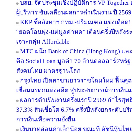
บสย. จัดประชุมเชิงปฏิบัติการ VP Together ครั
ผู้บริหาร ขับเคลื่อนผลการดำเนินงาน ปี 2569
KKP ชี้อสังหาฯ กทม.-ปริมณฑล แข่งเดือด! 
“ยอดโอนพุ่ง-แต่มูลค่าหด” เตือนครึ่งปีหล
เจาะกลุ่ม Affordable
MTC ผนึก Bank of China (Hong Kong) และ 
ดีล Social Loan มูลค่า 70 ล้านดอลลาร์สหรั
สังคมไทย มาตรฐานโลก
กรุงไทย เปิดสาขาเยาวราชโฉมใหม่ ฟื้นคุ
เชื่อมมรดกแห่งอดีต สู่ประสบการณ์การเงิ
ผลการดำเนินงานครึ่งแรกปี 2569 กำไรสุทธิ
37.3% สินเชื่อโต 6.7% ครึ่งปีหลังยกระดับบริ
การเงินเพื่อความยั่งยืน
เงินบาทอ่อนค่าเล็กน้อย ขณะที่ ดัชนีหุ้นไท