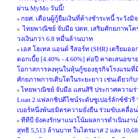
ผ่าน MyMo วันนี้!
กยศ. เตือนผู้กู้ยืมเงินที่ค้างชำระหนี้ ระว
ไทยพาณิชย์ จับมือ ปตท. เสริมศักยภาพโครงส
วงเงินกว่า 6.8 หมื่นล้านบาท
เอส โฮเทล แอนด์ รีสอร์ท (SHR) เตรียมออกหุ้
ดอกเบี้ย [4.40% - 4.60%] ต่อปี คาดเสนอขาย
โอกาสการลงทุนในหุ้นกู้ของธุรกิจโรงแรมที่ม
ศักยภาพการเติบโตในระยะยาว เช่นเดียวกับหุ
ไทยพาณิชย์ จับมือ แสนสิริ ประกาศความร่
Loan 2 แฟลกชิปดีไซน์ระดับซูเปอร์ลักซ์ชัวรี 
เบอร์หนึ่งพันธมิตรความยั่งยืน ร่วมขับเคลื่
ทีทีบี ยังคงรักษาแนวโน้มผลการดำเนินงา
สุทธิ 5,513 ล้านบาท ในไตรมาส 2 และ 10,6