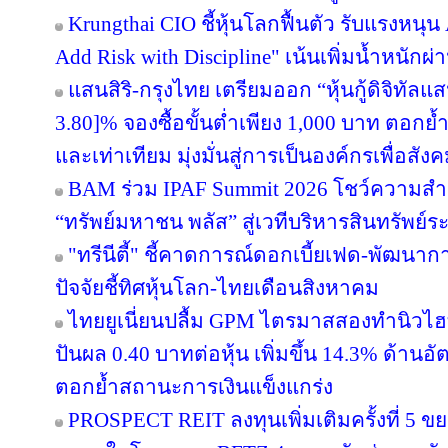
Krungthai CIO ชี้หุ้นโลกฟื้นตัว รับแรงหนุน
Add Risk with Discipline" เน้นเพิ่มน้ำหนักผ่
แสนสิริ-กรุงไทย เตรียมออก “หุ้นกู้ดิจิทัลแส
3.80]% จองซื้อขั้นต่ำเพียง 1,000 บาท ตอกย้ำ
และเท่าเทียม มุ่งมั่นสู่การเป็นองค์กรเพื่อสัง
BAM ร่วม IPAF Summit 2026 โชว์ความสำเร
“ทรัพย์มหาชน พลัส” สู่เวทีบริหารสินทรัพย์ระ
"ทรีนีตี้" ชี้คาดการณ์ดอกเบี้ยเฟด-พัฒนา
ปัจจัยชี้ทิศหุ้นโลก-ไทยเดือนสิงหาคม
ไทยยูเนี่ยนปลื้ม GPM ไตรมาสสองทำนิวไฮ
ปันผล 0.40 บาทต่อหุ้น เพิ่มขึ้น 14.3% ด้าน
ตอกย้ำสถานะการเงินแข็งแกร่ง
PROSPECT REIT ลงทุนเพิ่มเติมครั้งที่ 5 ข