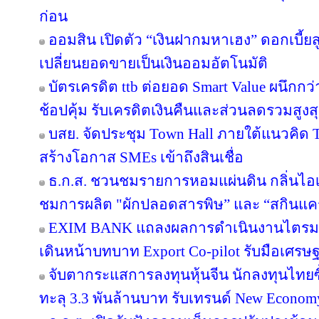
ก่อน
ออมสิน เปิดตัว “เงินฝากมหาเฮง” ดอกเบี้ยส
เปลี่ยนยอดขายเป็นเงินออมอัตโนมัติ
บัตรเครดิต ttb ต่อยอด Smart Value ผนึกกว
ช้อปคุ้ม รับเครดิตเงินคืนและส่วนลดรวมสูง
บสย. จัดประชุม Town Hall ภายใต้แนวคิด
สร้างโอกาส SMEs เข้าถึงสินเชื่อ
ธ.ก.ส. ชวนชมรายการหอมแผ่นดิน กลิ่นไอเ
ชมการผลิต "ผักปลอดสารพิษ” และ “สกินแ
EXIM BANK แถลงผลการดำเนินงานไตรมาส 2
เดินหน้าบทบาท Export Co-pilot รับมือเศรษฐ
จับตากระแสการลงทุนหุ้นจีน นักลงทุนไท
ทะลุ 3.3 พันล้านบาท รับเทรนด์ New Econom