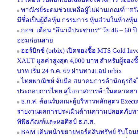
พาณิชย์ระดมช่วยเหลือผู้ไม่ผ่านเกณฑ์ “สวั
มีชื่อเป็นผู้ถือหุ้น กรรมการ หุ้นส่วนในห้างหุ้
กอช. เตือน “สึนามิประชากร” วัย 46 – 60 ปี 
ออมก่อนสาย
ออร์บิกซ์ (orbix) เปิดจองซื้อ MTS Gold In
XAUT มูลค่าสูงสุด 4,000 บาท สำหรับผู้จองซ
บาท เริ่ม 24 ก.ค. 69 ผ่านทางแอป orbix
ไทยพาณิชย์ จับมือ สมาคมการค้านักธุรกิจไ
ประกอบการไทย สู่โอกาสการค้าในตลาดฮ
ธ.ก.ส. ต้อนรับคณะผู้บริหารหลักสูตร Execut
รายงานผลการประเมินด้านความปลอดภัยทาง
พิพิธภัณฑ์และหอศิลป์ ธ.ก.ส.
BAM เดินหน้าขยายพอร์ตสินทรัพย์ รับโอน