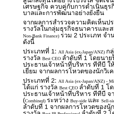
สู่นักลงทุนได้อย่างโปร่งใส ชัดเ
เศรษฐกิจ ควบคู่กับการดำเนินธุ
บาลและการพัฒนาอย่างยั่งยืน
จากผลการสำรวจความคิดเห็นประจำ
รางวัลในกลุ่มธุรกิจธนาคารและสถ
รวม 2 ประเภท จำนวน
Non-Bank Finance)
ดังนี้
ประเภทที่ 1:
กล
All Asia (ex-Japan/ANZ)
รางวัล
ลำดับที่ 1 โดยนาย
Best CEO
ประธานเจ้าหน้าที่บริหาร ทีทีบี ใ
เยี่ยม จากผลการโหวตของนักวิเ
ประเภทที่ 2:
All Asia (ex-Japan/ANZ) - M
ได้แก่ รางวัล
ลำดับที่ 1 
Best CEO
ประธานเจ้าหน้าที่บริหาร ทีทีบ
(
ระหว่าง
และ
Combined)
Buy-side
Sell-s
ลำดับที่ 1 จากผลการโหวตของนัก
รางวัล
ลำดับที่ 2
Best IR Professional