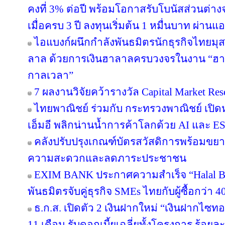
คงที่ 3% ต่อปี พร้อมโอกาสรับโบนัสส่วนต
เมื่อครบ 3 ปี ลงทุนเริ่มต้น 1 หมื่นบาท ผ่าน
ไอแบงก์ผนึกกำลังพันธมิตรนักธุรกิจไทยมุส
ลาล ด้วยการเงินฮาลาลครบวงจรในงาน “ฮา
กาลเวลา”
7 ผลงานวิจัยคว้ารางวัล Capital Market Res
ไทยพาณิชย์ ร่วมกับ กระทรวงพาณิชย์ เปิดห
เอ็มอี พลิกน่านน้ำการค้าโลกด้วย AI และ E
คลังปรับปรุงเกณฑ์บัตรสวัสดิการพร้อมขย
ความสะดวกและลดภาระประชาชน
EXIM BANK ประกาศความสำเร็จ “Halal Bri
พันธมิตรจับคู่ธุรกิจ SMEs ไทยกับผู้ซื้อกว่า 
ธ.ก.ส. เปิดตัว 2 เงินฝากใหม่ “เงินฝากไซ
11 เดือน รับดอกเบี้ยเฉลี่ยทั้งโครงการ ร้อยละ