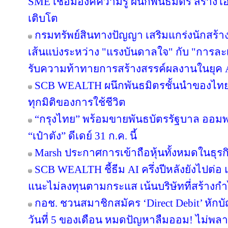
SME เชื่อมองค์ความรู้ ผนึกพันธมิตร สร้างโ
เติบโต
กรมทรัพย์สินทางปัญญา เสริมแกร่งนักสร้
เส้นแบ่งระหว่าง "แรงบันดาลใจ" กับ "การละเ
รับความท้าทายการสร้างสรรค์ผลงานในยุค 
SCB WEALTH ผนึกพันธมิตรชั้นนำของไทย คั
ทุกมิติของการใช้ชีวิต
“กรุงไทย” พร้อมขายพันธบัตรรัฐบาล ออม
“เป๋าตัง” ดีเดย์ 31 ก.ค. นี้
Marsh ประกาศการเข้าถือหุ้นทั้งหมดในธุร
SCB WEALTH ชี้ธีม AI ครึ่งปีหลังยังไปต่อ 
แนะไม่ลงทุนตามกระแส เน้นบริษัทที่สร้าง
กอช. ชวนสมาชิกสมัคร ‘Direct Debit’ หักบัญ
วันที่ 5 ของเดือน หมดปัญหาลืมออม! ไม่พล