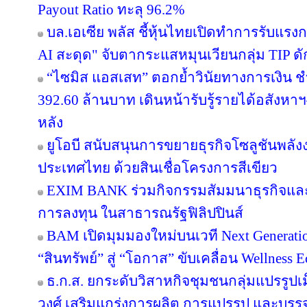
Payout Ratio ทะลุ 96.2%
บล.เอเซีย พลัส ชี้หุ้นไทยเปิดทำการรับแรงก
AI สะดุด" จับตากระแสหมุนเวียนกลุ่ม TIP ด
“ไซมิส แอสเสท” ตอกย้ำวินัยทางการเงิน 
392.60 ล้านบาท เดินหน้ารับรู้รายได้อสังหาฯ–
หลัง
ยูโอบี สนับสนุนการขยายธุรกิจโซลูชันพลัง
ประเทศไทย ด้วยสินเชื่อโครงการสีเขียว
EXIM BANK ร่วมกิจกรรมสัมมนาธุรกิจแ
การลงทุน ในสาธารณรัฐฟิลิปปินส์
BAM เปิดมุมมองใหม่บนเวที Next Generatio
“สินทรัพย์” สู่ “โอกาส” ขับเคลื่อน Wellness 
ธ.ก.ส. ยกระดับวิสาหกิจชุมชนกลุ่มแปรรูปเ
วงศ์ เสริมแกร่งการผลิต การแปรรูป และบรรจุ