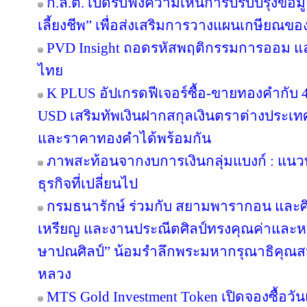
ก.ล.ต. เปิดรับฟังความเห็นการปรับปรุงข้อ
เลี้ยงชีพ” เพื่อส่งเสริมการวางแผนเกษียณข
PVD Insight ถอดรหัสพฤติกรรมการออม แ
ไทย
K PLUS อัปเกรดฟีเจอร์ซื้อ-ขายทองคำกับ 4
USD เสริมทัพเงินฝากสกุลเงินตราต่างประเทศ 
และราคาทองคำได้พร้อมกัน
ภาพสะท้อนจากงบการเงินกลุ่มแบงก์ : แน
ธุรกิจที่เปลี่ยนไป
กรมธนารักษ์ ร่วมกับ สยามพารากอน และศ
เหรียญ และงานประณีตศิลป์ทรงคุณค่าและหา
ษาปณศิลป์” น้อมรำลึกพระมหากรุณาธิคุณส
หลวง
MTS Gold Investment Token เปิดจองซื้อว