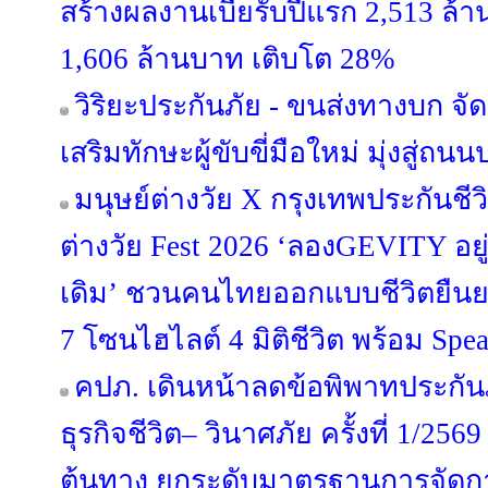
สร้างผลงานเบี้ยรับปีแรก 2,513 ล
1,606 ล้านบาท เติบโต 28%
วิริยะประกันภัย - ขนส่งทางบก จัด
เสริมทักษะผู้ขับขี่มือใหม่ มุ่งสู่ถน
มนุษย์ต่างวัย X กรุงเทพประกันชีว
ต่างวัย Fest 2026 ‘ลองGEVITY อยู
เดิม’ ชวนคนไทยออกแบบชีวิตยืนย
7 โซนไฮไลต์ 4 มิติชีวิต พร้อม Spe
คปภ. เดินหน้าลดข้อพิพาทประกันภั
ธุรกิจชีวิต– วินาศภัย ครั้งที่ 1/2569
ต้นทาง ยกระดับมาตรฐานการจัดการเ