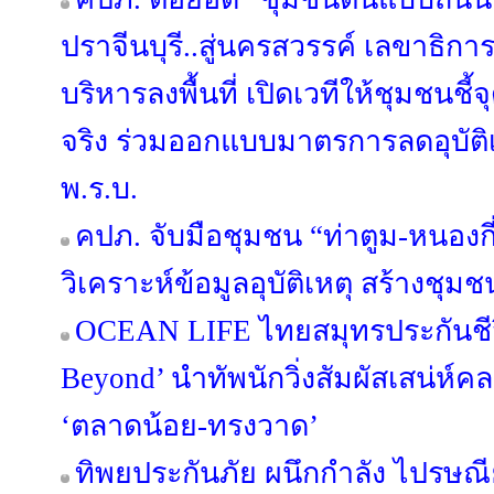
ปราจีนบุรี..สู่นครสวรรค์ เลขาธิก
บริหารลงพื้นที่ เปิดเวทีให้ชุมชนชี
จริง ร่วมออกแบบมาตรการลดอุบัติเห
พ.ร.บ.
คปภ. จับมือชุมชน “ท่าตูม-หนองกี่
วิเคราะห์ข้อมูลอุบัติเหตุ สร้าง
OCEAN LIFE ไทยสมุทรประกันชีวิ
Beyond’ นำทัพนักวิ่งสัมผัสเสน่ห์ค
‘ตลาดน้อย-ทรงวาด’
ทิพยประกันภัย ผนึกกำลัง ไปรษณ