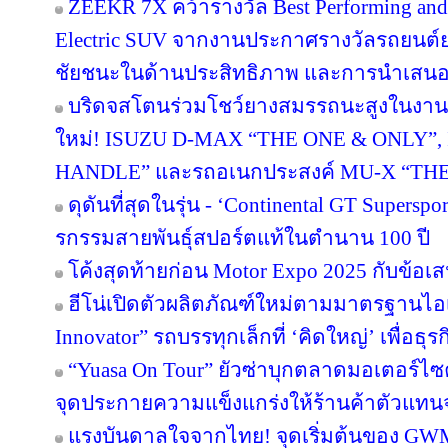
ZEEKR 7X คว้ารางวัล Best Performing and
Electric SUV จากงานประกาศรางวัลรถยนต์ยอ
ชัยชนะในด้านประสิทธิภาพ และการนำเสน
บริดจสโตนร่วมโชว์ยางสมรรถนะสูงในงานเปิ
ใหม่! ISUZU D-MAX “THE ONE & ONLY”,
HANDLE” และรถอเนกประสงค์ MU-X “TH
ดุดันที่สุดในรุ่น - ‘Continental GT Supers
รกรรมสายพันธุ์สปอร์ตแท้ในตำนาน 100 ปี
โค้งสุดท้ายก่อน Motor Expo 2025 กับข้อเส
ฮีโน่เปิดตัวผลิตภัณฑ์ใหม่ตามมาตรฐานไอเ
Innovator” รถบรรทุกเล็กที่ ‘คิดใหญ่’ เพื่อธุร
“Yuasa On Tour” ยัวซ่าบุกตลาดมอเตอร์ไซค์ทั
จุดประกายความแข็งแกร่งให้ร้านค้าตัวแทน
แรงบันดาลใจจากไทย! จุดเริ่มต้นของ GWM ที่เ