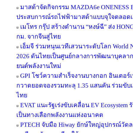
มาสด้าจัดกิจกรรม MAZDA6e ONENESS E
ประสบการณ์รถไฟฟ้ามาสด้าแบบจุใจตลอ
เมโทร กรุ๊ป สร้างตำนาน “หงษ์ฉี” ส่ง HON
กม. จากจีนสู่ไทย
เอ็มจี ร่วมหนุนเวทีเสวนาระดับโลก World 
2026 ดันไทยเป็นศูนย์กลางการพัฒนาบุคลา
ยนต์พลังงานใหม่
GPI โชว์ความสำเร็จงานบางกอก อินเตอร์เนชั
กวาดยอดจองรวมทะลุ 1.35 แสนคัน ร่วมขับ
ไทย
EVAT แนะรัฐเร่งขับเคลื่อน EV Ecosystem ร
เป็นทางเลือกพลังงานแห่งอนาคต
PTECH จับมือ Hiway ยักษ์ใหญ่อุปกรณ์วัดลม