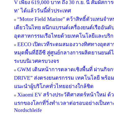
V เพียง 619,000 บาท ถึง 30 ก.ย. นี้ สัมผัสการค
ท’ ได้แล้ววันนี้ทั่วประเทศ
“Motor Field Marine” คว้าสิทธิ์ตัวแทนจำห
เดียวในไทย ผนึกแบรนด์เครื่องยนต์เรืออันด
อุตสาหกรรมเรือไทยด้วยเทคโนโลยีและบริ
EECO เปิดเวทีระดมสมองวางทิศทางอุตสา
หมุดพื้นที่อีอีซี สู่ศูนย์กลางการผลิตยานยน
ระบบนิเวศครบวงจร
GWM เดินหน้าการตลาดเชิงพื้นที่ ผ่านก
DRIVE” ส่งตรงยนตรกรรม เทคโนโลยี พร้อมด
แนะนำผู้บริโภคทั่วไทยอย่างใกล้ชิด
Xiaomi EV สร้างประวัติศาสตร์หน้าใหม่ ด้
แรกของโลกที่วิ่งทำเวลาต่อรอบอย่างเป็นท
Nordschleife