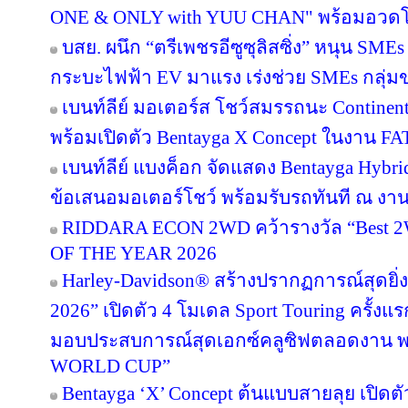
ONE & ONLY with YUU CHAN" พร้อมอวดโฉม
บสย. ผนึก “ตรีเพชรอีซูซุลิสซิ่ง” หนุน SMEs
กระบะไฟฟ้า EV มาแรง เร่งช่วย SMEs กลุ่ม
เบนท์ลีย์ มอเตอร์ส โชว์สมรรถนะ Continen
พร้อมเปิดตัว Bentayga X Concept ในงาน FAT
เบนท์ลีย์ แบงค็อก จัดแสดง Bentayga Hybr
ข้อเสนอมอเตอร์โชว์ พร้อมรับรถทันที ณ ง
RIDDARA ECON 2WD คว้ารางวัล “Best 
OF THE YEAR 2026
Harley-Davidson® สร้างปรากฏการณ์สุดยิ
2026” เปิดตัว 4 โมเดล Sport Touring ครั้งแ
มอบประสบการณ์สุดเอกซ์คลูซิฟตลอดงาน พ
WORLD CUP”
Bentayga ‘X’ Concept ต้นแบบสายลุย เปิดตั