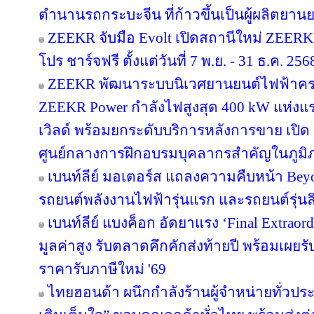
ตำนานรถกระบะจีน ที่ก้าวขึ้นเป็นผู้ผลิตยาน
ZEEKR จับมือ Evolt เปิดสถานีใหม่ ZEER
โปร ชาร์จฟรี ตั้งแต่วันที่ 7 พ.ย. - 31 ธ.ค. 256
ZEEKR พัฒนาระบบนิเวศยานยนต์ไฟฟ้าครอบ
ZEEKR Power กำลังไฟสูงสุด 400 kW แห่งแ
เวิลด์ พร้อมยกระดับบริการหลังการขาย เปิด 
ศูนย์กลางการฝึกอบรมบุคลากรสำคัญในภูมิ
เบนท์ลีย์ มอเตอร์ส แถลงความคืบหน้า Bey
รถยนต์พลังงานไฟฟ้ารุ่นแรก และรถยนต์รุ่นลิ
เบนท์ลีย์ แบงค็อก อัดยาแรง ‘Final Extraord
มูลค่าสูง รับตลาดคึกคักส่งท้ายปี พร้อมเผยรับ
ราคารับภาษีใหม่ '69
ไทยฮอนด้า ผนึกกำลังร้านผู้จำหน่ายทั่วประ