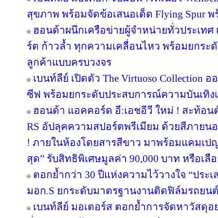
สุขภาพ พร้อมจัดข้อเสนอเด็ด Flying Spur พ
ฮอนด้าผนึกเครือข่ายผู้จำหน่ายทั่วประเทศ 
ร์ต ก้าวล้ำ ทุกความเคลื่อนไหว พร้อมยกร
ลูกค้าแบบครบวงจร
เบนท์ลีย์ เปิดตัว The Virtuoso Collection 
ซีฟ พร้อมยกระดับประสบการณ์ความบันเทิงเ
ฮอนด้า แอคคอร์ด อี:เอชอีวี ใหม่ ! สะท้อน
RS อัปลุคความสปอร์ตพรีเมียม ด้วยสีภายนอก
! ภายในห้องโดยสารสีขาว มาพร้อมแคมเปญพิ
สุด” รับสิทธิพิเศษมูลค่า 90,000 บาท หรือเลื
ตอกย้ำกว่า 30 ปีแห่งความไว้วางใจ “ประเส
มอก.S ยกระดับมาตรฐานงานติดฟิล์มรถยนต
เบนท์ลีย์ มอเตอร์ส ตอกย้ำการจัดหาวัสดุอย