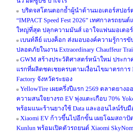
นิว มิตซูบิชิ ปาเจโร”
บริดจสโตนตอกย้ำผู้นำด้านมอเตอร์สปอร์
“IMPACT Speed Fest 2026” เทศกาลรถยนต์และค
ใหญ่ที่สุด ปลุกความมันส์ เอาใจแฟนมอเตอร์
เบนท์ลีย์ แบงค็อก ส่งมอบองค์ความรู้การขับ
ปลอดภัยในงาน Extraordinary Chauffeur Tra
GWM สร้างประวัติศาสตร์หน้าใหม่ ประก
แรกที่ผลิตชดเชยครบตามเงื่อนไขมาตรการ
Factory จังหวัดระยอง
YellowTire เผยครึ่งปีแรก 2569 ตลาดยางออน
ความสนใจยางรถ EV พุ่งแตะเกือบ 70% Yokoha
พร้อมแนะร้านยางใช้ Data และออนไลน์รับมื
Xiaomi EV ก้าวขึ้นไปอีกขั้น เผยโฉมสถาป
Kunlun พร้อมเปิดตัวรถยนต์ Xiaomi SkyNoma