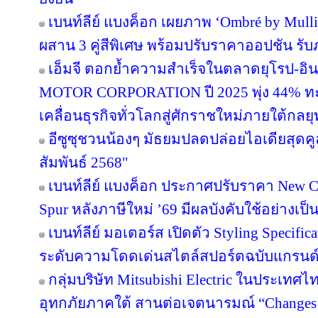
เบนท์ลีย์ แบงค็อก เผยภาพ ‘Ombré by Mul
ผสาน 3 คู่สีพิเศษ พร้อมปรับราคาออปชัน รับ
เอ็มจี ตอกย้ำความสำเร็จในตลาดยุโรป-อิ
MOTOR CORPORATION ปี 2025 พุ่ง 44% ทะลุ
เคลื่อนธุรกิจทั่วโลกสู่ศักราชใหม่ภายใต้กล
อีซูซุชวนน้องๆ มัธยมปลดปล่อยไอเดียสุดค
สัมพันธ์ 2568"
เบนท์ลีย์ แบงค็อก ประกาศปรับราคา New Co
Spur หลังภาษีใหม่ ’69 มีผลบังคับใช้อย่างเป
เบนท์ลีย์ มอเตอร์ส เปิดตัว Styling Specifi
ระดับความโดดเด่นสไตล์สปอร์ตฉบับแกรนด์ท
กลุ่มบริษัท Mitsubishi Electric ในประเทศไ
อุทกภัยภาคใต้ สานต่อเจตนารมณ์ “Changes for