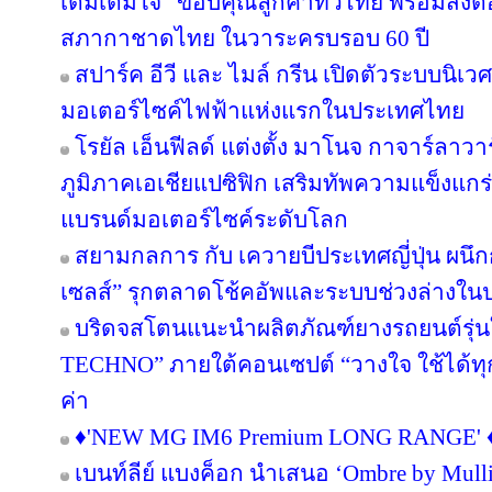
เติมเต็มใจ” ขอบคุณลูกค้าทั่วไทย พร้อมส่งต่อ
สภากาชาดไทย ในวาระครบรอบ 60 ปี
สปาร์ค อีวี และ ไมล์ กรีน เปิดตัวระบบน
มอเตอร์ไซค์ไฟฟ้าแห่งแรกในประเทศไทย
โรยัล เอ็นฟีลด์ แต่งตั้ง มาโนจ กาจาร์ลาว
ภูมิภาคเอเชียแปซิฟิก เสริมทัพความแข็งแกร่
แบรนด์มอเตอร์ไซค์ระดับโลก
สยามกลการ กับ เควายบีประเทศญี่ปุ่น ผนึกก
เซลส์” รุกตลาดโช้คอัพและระบบช่วงล่างใน
บริดจสโตนแนะนำผลิตภัณฑ์ยางรถยนต์รุ
TECHNO” ภายใต้คอนเซปต์ “วางใจ ใช้ได้ทุ
ค่า
♦️'NEW MG IM6 Premium LONG RANGE' ♦️
เบนท์ลีย์ แบงค็อก นำเสนอ ‘Ombre by Mull