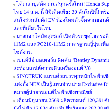
ได้เวลาบูสต์ความสนุกครั้งใหม่! Honda Su
ไทย 14 ส.ค. นี้ ลิมิเต็ดเพียง 30 คันในปีนี้! พ
สนใจร่วมสัมผัส EV น้องใหม่ตัวจี๊ดจากฮอน
และที่เดียวในไทย
บางกอกโคมัตสุเซลส์ เปิดตัวรถขุดไฮดรอลิ
11M2 และ PC210-11M2 มาตรฐานญี่ปุ่น เพื่อ
ไซต์งาน
เบนท์ลีย์ มอเตอร์ส คิดค้น ‘Bentley Dynami
สะท้อนเสน่ห์ความดิบเครื่องยนต์ V8
SINOTRUK แบรนด์รถบรรทุกหนักไฟฟ้าเชิง
แต่งตั้ง NEX เป็นผู้แทนจำหน่าย Exclusive D
หมายผู้นำยานยนต์ไฟฟ้าเชิงพาณิชย์
เดือนมิถุนายน 2569 ผลิตรถยนต์ 120,391ค
นั่งไฟฟ้า 12,634 คัน เพิ่มขึ้นร้อยละ 282.38 