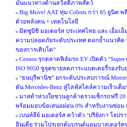
มั่นแนวทางด้านสวัสดิภาพสัตว์
Big Move! AAT ทุ่ม Cobots กว่า 85 ยูนิต พ
ด้วยพลังคน + เทคโนโลยี
มิตซูบิชิ มอเตอร์ส ประเทศไทย และ เอ็มเอ็มท
ความปลอดภัยระดับประเทศ ตอกย้ำแนวคิด “
ของการเติบโต”
Cronos รุกตลาดฟิล์มรถ EV เปิดตัว “Supe
ISO 9050 ชูจุดขายลดภาระแบตเตอรี่รองรับ
“ธนบุรีพานิช” ยกระดับประสบการณ์ Motors
ดัน Mercedes-Benz สู่ไลฟ์สไตล์ความเร็วเต็
มาสด้าห่วงใยชวนลูกค้าตรวจเช็กรถฟรี 20 
พร้อมมอบข้อเสนอผ่อน 0% สำหรับงานซ่อม แล
เบนท์ลีย์ มอเตอร์ส คว้าตัว ‘ปริยังกา โจปร
อินเดีย ร่วมโปรเจกต์แบรนด์แอมบาสเดอร์ค