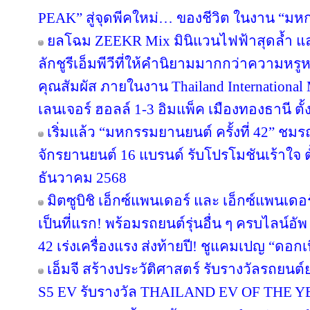
PEAK” สู่จุดพีคใหม่… ของชีวิต ในงาน “มหกร
ยลโฉม ZEEKR Mix มินิแวนไฟฟ้าสุดล้ำ 
ลักชูรีเอ็มพีวีที่ให้คำนิยามมากกว่าความหรูห
คุณสัมผัส ภายในงาน Thailand Internation
เลนเจอร์ ฮอลล์ 1-3 อิมแพ็ค เมืองทองธานี ตั้งแ
เริ่มแล้ว “มหกรรมยานยนต์ ครั้งที่ 42” ชมร
จักรยานยนต์ 16 แบรนด์ รับโปรโมชันเร้าใจ ต
ธันวาคม 2568
มิตซูบิชิ เอ็กซ์แพนเดอร์ และ เอ็กซ์แพนเดอ
เป็นที่แรก! พร้อมรถยนต์รุ่นอื่น ๆ ครบไลน์อ
42 เร่งเครื่องแรง ส่งท้ายปี! ชูแคมเปญ “ดอกเ
เอ็มจี สร้างประวัติศาสตร์ รับรางวัลรถยนต์
S5 EV รับรางวัล THAILAND EV OF THE Y