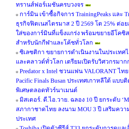
ทรานส์ฟอร์เมชันครบวงจร
การ์มิน เข้าซื้อกิจการ TrainingPeaks และ T
ธุรกิจฟิตเนสไตรมาส 2 ปี 2569 โต 25% ต่
ใส่ของการ์มินที่แข็งแกร่ง พร้อมขยายอีโคซิสเ
สำหรับนักกีฬาและโค้ชทั่วโลก
ซิเลซติกา ขยายการดำเนินงานในประเทศไ
และคลาวด์ทั่วโลก เตรียมเปิดรับวิศวกรมาก
Predator x Intel ชวนแฟน VALORANT ไทย ลุ้
Pacific Finals Busan ประเทศเกาหลีใต้ แบ
พิเศษตลอดทัวร์นาเมนต์
มิสเตอร์. ดี.ไอ.วาย. ฉลอง 10 ปี ยกระดับ ‘M
สภากาชาดไทย ลงนาม MOU 3 ปี เสริมความพร
ประเทศ
Toshiba เปิดตัวซีรีส์ T33 ยกระดับการดูแลเ