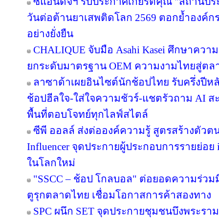
ซีแอนด์จีฯ รับประกาศเกียรติคุณ "สถานปร
วันต่อต้านยาเสพติดโลก 2569 ตอกย้ำองค์กร
อย่างยั่งยืน
CHALIQUE จับมือ Asahi Kasei ศึกษาความเ
ยกระดับมาตรฐาน OEM ความงามไทยสู่ตล
ลาซาด้าเผยอินไซต์นักช้อปไทย รับครึ่งปีหล
ช้อปฮีลใจ-ใส่ใจความชัวร์-แชตรัวถาม AI
พื้นที่ตอบโจทย์ทุกไลฟ์สไตล์
ซีพี ออลล์ ส่งต่อองค์ความรู้ สูตรสร้างตั
Influencer จุดประกายผู้ประกอบการรายย่อย in
ในโลกใหม่
"SSCC – ช้อป โกลบอล" ต่อยอดความร่วมมื
ตูรุกตลาดไทย เชื่อมโอกาสการค้าสองทาง
SPC ผนึก SET จุดประกายชุมชนบึงพระราม