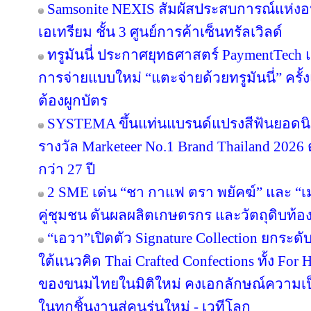
Samsonite NEXIS สัมผัสประสบการณ์แห่
เอเทรียม ชั้น 3 ศูนย์การค้าเซ็นทรัลเวิลด์
ทรูมันนี่ ประกาศยุทธศาสตร์ PaymentTech
การจ่ายแบบใหม่ “แตะจ่ายด้วยทรูมันนี่” ครั
ต้องผูกบัตร
SYSTEMA ขึ้นแท่นแบรนด์แปรงสีฟันยอดนิย
รางวัล Marketeer No.1 Brand Thailand 2026 
กว่า 27 ปี
2 SME เด่น “ชา กาแฟ ตรา พยัคฆ์” และ “เม
คู่ชุมชน ดันผลผลิตเกษตรกร และวัตถุดิบท้องถ
“เอวา”เปิดตัว Signature Collection ยกระ
ใต้แนวคิด Thai Crafted Confections ทั้ง For
ของขนมไทยในมิติใหม่ คงเอกลักษณ์ความเป
ในทุกชิ้นงานสู่คนรุ่นใหม่ - เวทีโลก