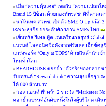
เมื่อ “ความคุ้นเคย” เจอกับ “ความแปลกให
Brand 15 ปีซ้อน ด้วยกองทัพรสชาติที่คาดเดา
นาโนเทค สวทช. เปิดตัว SME Q Up ผนึก 3
เฉพาะธุรกิจ ยกระดับศักยภาพ SMEs ไทย
เซ็นทรัล รีเทล ฟู้ด เร่งเครื่องกลยุทธ์ Glo
แบรนด์ ไอคอนิคชื่อดังจากฝรั่งเศส เอ็กซ์คลูซ
แกร่งพอร์ต ‘Only at TOPS’ ด้วยสินค้านำเข
ใหม่ทั่วโลก
BEARHOUSE ตอกย้ำ “ตัวจริงของตลาดชานม”
รับเทรนด์ “Reward drink” ความสุขเล็กๆ ประจ
ได้ 800 ล้านบาท
‘เอส แอนด์ พี’ คว้า 2 รางวัล “Marketeer N
ตอกย้ำแบรนด์อันดับหนึ่งในใจผู้บริโภค เด