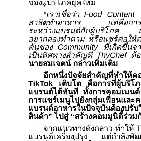
ของผู้บริโภคยุคใหม่
“
เราเชื่อว่า
Food Content
สาธิตทำอาหาร แต่คือการสร
ระหว่างแบรนด์กับผู้บริโภค เพร
อยากลองทำตาม หรือแชร์ต่อให้คนร
ต้นของ
Community
ที่เกิดขึ้
เป็นทิศทางสำคัญที่
ThyChef
ต้
นายสมเจตน์ กล่าวเพิ่มเติม
อีกหนึ่งปัจจัยสำคัญที่ทำให
TikTok
เติบโต คือการที่ผู้บริ
แบรนด์ได้ทันที ทั้งการคอมเมน
การแชร์เมนูไปยังกลุ่มเพื่อนแ
แบรนด์อาหารในปัจจุบันต้องปรั
สินค้า” ไปสู่ “สร้างคอมมูนิตี้ร่วมก
จากแนวทางดังกล่าว ทำให้
แบรนด์เครื่องปรุง แต่กำลังพัฒ