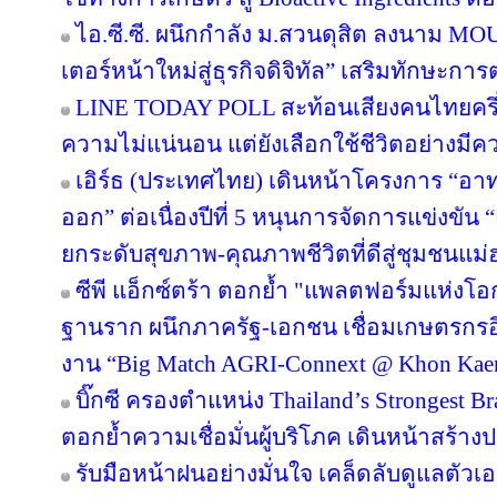
ไอ.ซี.ซี. ผนึกกำลัง ม.สวนดุสิต ลงนาม M
เตอร์หน้าใหม่สู่ธุรกิจดิจิทัล” เสริมทักษะ
LINE TODAY POLL สะท้อนเสียงคนไทยครึ่ง
ความไม่แน่นอน แต่ยังเลือกใช้ชีวิตอย่างมีค
เอิร์ธ (ประเทศไทย) เดินหน้าโครงการ “อาทร่
ออก” ต่อเนื่องปีที่ 5 หนุนการจัดการแข่งขัน 
ยกระดับสุขภาพ-คุณภาพชีวิตที่ดีสู่ชุมชนแม
ซีพี แอ็กซ์ตร้า ตอกย้ำ "แพลตฟอร์มแห่งโอ
ฐานราก ผนึกภาครัฐ-เอกชน เชื่อมเกษตรกรอ
งาน “Big Match AGRI-Connext @ Khon Kae
บิ๊กซี ครองตำแหน่ง Thailand’s Strongest B
ตอกย้ำความเชื่อมั่นผู้บริโภค เดินหน้าสร้
รับมือหน้าฝนอย่างมั่นใจ เคล็ดลับดูแลตัวเองใ