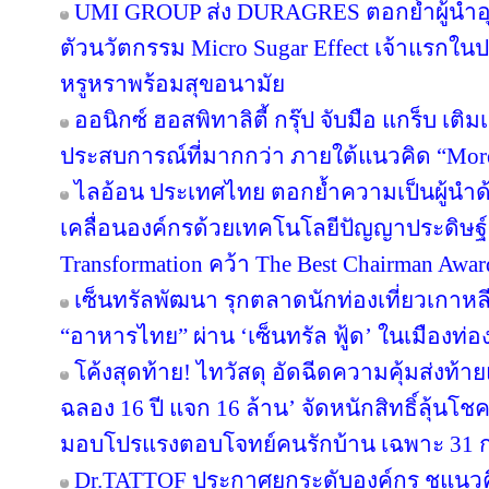
UMI GROUP ส่ง DURAGRES ตอกย้ำผู้นำอุ
ตัวนวัตกรรม Micro Sugar Effect เจ้าแรก
หรูหราพร้อมสุขอนามัย
ออนิกซ์ ฮอสพิทาลิตี้ กรุ๊ป จับมือ แกร็บ เต
ประสบการณ์ที่มากกว่า ภายใต้แนวคิด “More
ไลอ้อน ประเทศไทย ตอกย้ำความเป็นผู้นำด
เคลื่อนองค์กรด้วยเทคโนโลยีปัญญาประดิษฐ์ 
Transformation คว้า The Best Chairman Award 
เซ็นทรัลพัฒนา รุกตลาดนักท่องเที่ยวเกาหล
“อาหารไทย” ผ่าน ‘เซ็นทรัล ฟู้ด’ ในเมืองท่อง
โค้งสุดท้าย! ไทวัสดุ อัดฉีดความคุ้มส่งท้
ฉลอง 16 ปี แจก 16 ล้าน’ จัดหนักสิทธิ์ลุ้นโช
มอบโปรแรงตอบโจทย์คนรักบ้าน เฉพาะ 31 ก.ค. 
Dr.TATTOF ประกาศยกระดับองค์กร ชูแนว