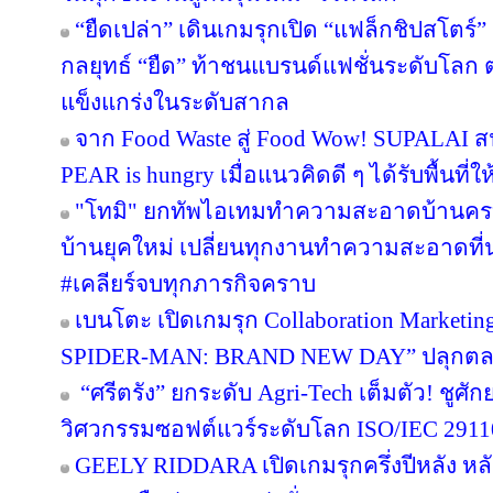
“ยืดเปล่า” เดินเกมรุกเปิด “แฟล็กชิปสโตร์
กลยุทธ์ “ยืด” ท้าชนแบรนด์แฟชั่นระดับโลก
แข็งแกร่งในระดับสากล
จาก Food Waste สู่ Food Wow! SUPALAI สน
PEAR is hungry เมื่อแนวคิดดี ๆ ได้รับพื้นที่ใ
"โทมิ" ยกทัพไอเทมทำความสะอาดบ้านครบว
บ้านยุคใหม่ เปลี่ยนทุกงานทำความสะอาดที่น่า
#เคลียร์จบทุกภารกิจคราบ
เบนโตะ เปิดเกมรุก Collaboration Marketin
SPIDER-MAN: BRAND NEW DAY” ปลุกตลาดข
“ศรีตรัง” ยกระดับ Agri-Tech เต็มตัว! ชู
วิศวกรรมซอฟต์แวร์ระดับโลก ISO/IEC 291
GEELY RIDDARA เปิดเกมรุกครึ่งปีหลัง หล