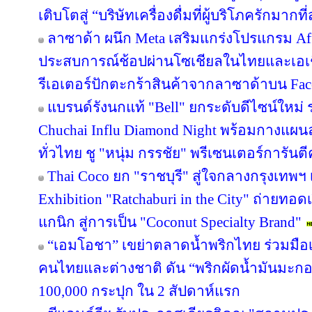
เติบโตสู่ “บริษัทเครื่องดื่มที่ผู้บริโภครักมา
ลาซาด้า ผนึก Meta เสริมแกร่งโปรแกรม Affi
ประสบการณ์ช้อปผ่านโซเชียลในไทยและเอเช
รีเอเตอร์ปักตะกร้าสินค้าจากลาซาด้าบน Face
แบรนด์รังนกแท้ "Bell" ยกระดับดีไซน์ใหม่ ร
Chuchai Influ Diamond Night พร้อมกางแผ
ทั่วไทย ชู "หนุ่ม กรรชัย" พรีเซนเตอร์การัน
Thai Coco ยก "ราชบุรี" สู่ใจกลางกรุงเทพฯ 
Exhibition "Ratchaburi in the City" ถ่ายท
แกนิก สู่การเป็น "Coconut Specialty Brand"
“เอมโอชา” เขย่าตลาดน้ำพริกไทย ร่วมมือเ
คนไทยและต่างชาติ ดัน “พริกผัดน้ำมันมะ
100,000 กระปุก ใน 2 สัปดาห์แรก