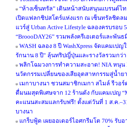
“ห้างเซ็นทรัล” เดินหน้าสนับสนุนแบรนด์
เปิดแฟลกชิปสโตร์แห่งแรก ณ เซ็นทรัลชิดลม
แวร์สู่ Urban Active Lifestyle ฉลองครบรอบ
“BroooDAY26” รวมพลังครีเอเตอร์และพันธม
WASH ฉลอง 8 ปี WashXpress จัดแคมเปญใหญ
รักนาน 8 ปี" ลุ้นทริปญี่ปุ่นและรางวัลรวมกว่า 
พลิกโฉมวงการทำความสะอาด! NIA หนุน BWC
นวัตกรรมเปลี่ยนของเสียอุตสาหกรรมสู่น้ำยาถ
เมกาบางนา ชวนสมาชิกเมกา สไมล์ รีวอร์ด ส
ดื่มนมสุดพิเศษจาก 12 ร้านดัง กับแคมเปญ
คะแนนสะสมแลกรับฟรี! ตั้งแต่วันที่ 1 ส.ค.–3
บางนา
แกร็บฟู้ด เผยออเดอร์ไอศกรีมโต 70% รับอาน