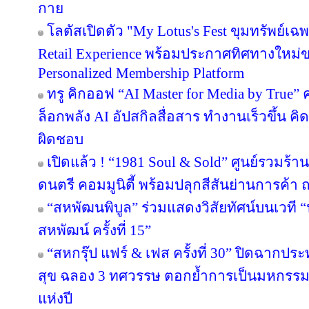
กาย
โลตัสเปิดตัว "My Lotus's Fest ขุมทรัพย์
Retail Experience พร้อมประกาศทิศทางใหม่ขอ
Personalized Membership Platform
ทรู คิกออฟ “AI Master for Media by True” ค
ล็อกพลัง AI อัปสกิลสื่อสาร ทำงานเร็วขึ้น คิ
ผิดชอบ
เปิดแล้ว ! “1981 Soul & Sold” ศูนย์รวมร้
ดนตรี คอมมูนิตี้ พร้อมปลุกสีสันย่านการค
“สหพัฒนพิบูล” ร่วมแสดงวิสัยทัศน์บนเวที “น
สหพัฒน์ ครั้งที่ 15”
“สหกรุ๊ป แฟร์ & เฟส ครั้งที่ 30” ปิดฉาก
สุข ฉลอง 3 ทศวรรษ ตอกย้ำการเป็นมหกรรมง
แห่งปี