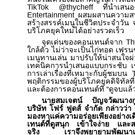
TikTok @thycheff
ที่นำเส
Entertainment
ผสมผสานความสน
สร้างสรรค์เมนูในชีวิตประจำวัน จ
บริโภคยุคใหม่ได้อย่างรวดเร็ว
จุดเด่นของคอนเทนต์จาก
T
ใกล้ตัว ไม่ว่าจะเป็นไก่ทอด เฟร
เมนูทานเล่น มาปรับให้น่าสนใจผ
เทคนิคการนำเสนอแบบกระชับ เข้
การเล่าเรื่องที่เหมาะกับผู้ชมบน
พฤติกรรมของผู้บริโภคยุคดิจิทัลที
และต้องการคอนเทนต์ที่ “ดูจบแล
นายสมเจตน์ ปัญจวัฒนางกู
บริษัท โฟร์ ฟูดส์ จำกัด กล่าวว่า “
มองหาแค่ความอร่อยเพียงอย่างเด
เทนต์ที่ดูสนุก เข้าใจง่าย แล
จริง เราจึงพยายามพัฒนาแน