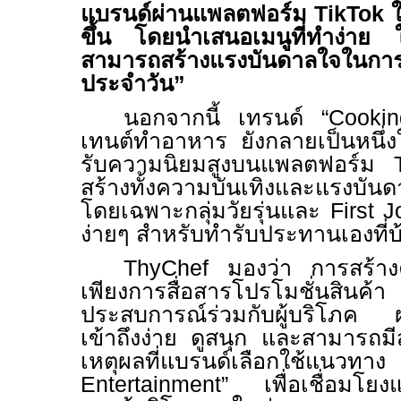
แบรนด์ผ่านแพลตฟอร์ม
TikTok
ใ
ขึ้น โดยนำเสนอเมนูที่ทำง่าย ใ
สามารถสร้างแรงบันดาลใจในการ
ประจำวัน”
นอกจากนี้ เทรนด์ “
Cooki
เทนต์ทำอาหาร ยังกลายเป็นหนึ่ง
รับความนิยมสูงบนแพลตฟอร์ม
สร้างทั้งความบันเทิงและแรงบัน
โดยเฉพาะกลุ่มวัยรุ่นและ
First 
ง่ายๆ สำหรับทำรับประทานเองที่บ
ThyChef
มองว่า การสร้างค
เพียงการสื่อสารโปรโมชั่นสิ
ประสบการณ์ร่วมกับผู้บริโภค ผ
เข้าถึงง่าย ดูสนุก และสามารถมีส่
เหตุผลที่แบรนด์เลือกใช้แนวทาง
Entertainment”
เพื่อเชื่อมโย