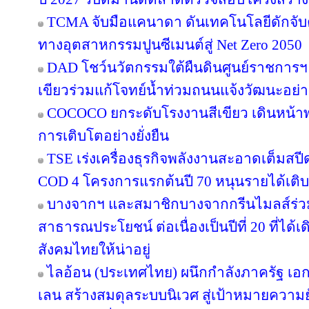
TCMA จับมือแคนาดา ดันเทคโนโลยีดักจับค
ทางอุตสาหกรรมปูนซีเมนต์สู่ Net Zero 2050
DAD โชว์นวัตกรรมใต้ผืนดินศูนย์ราชการฯ
เขียวร่วมแก้โจทย์น้ำท่วมถนนแจ้งวัฒนะอย่าง
COCOCO ยกระดับโรงงานสีเขียว เดินหน้า
การเติบโตอย่างยั่งยืน
TSE เร่งเครื่องธุรกิจพลังงานสะอาดเต็มสปีด
COD 4 โครงการแรกต้นปี 70 หนุนรายได้เต
บางจากฯ และสมาชิกบางจากกรีนไมลส์ร่วม
สาธารณประโยชน์ ต่อเนื่องเป็นปีที่ 20 ที่ได้
สังคมไทยให้น่าอยู่
ไลอ้อน (ประเทศไทย) ผนึกกำลังภาครัฐ เอก
เลน สร้างสมดุลระบบนิเวศ สู่เป้าหมายความยั