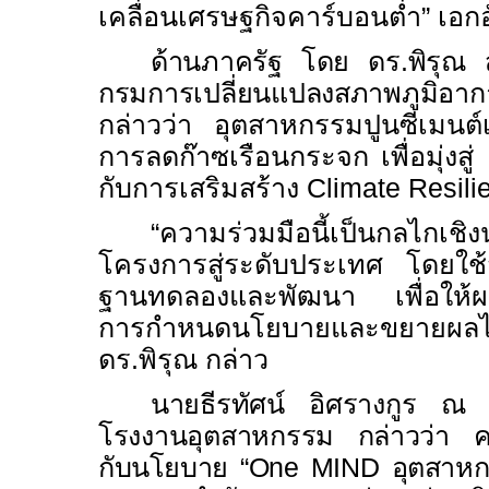
เคลื่อนเศรษฐกิจคาร์บอนต่ำ” เอก
ด้านภาครัฐ โดย ดร.พิรุณ สั
กรมการเปลี่ยนแปลงสภาพภูมิอาก
กล่าวว่า อุตสาหกรรมปูนซีเมนต์
การลดก๊าซเรือนกระจก เพื่อมุ่งสู่
กับการเสริมสร้าง
Climate Resili
“
ความร่วมมือนี้เป็นกลไกเชิ
โครงการสู่ระดับประเทศ โดยใช้ส
ฐานทดลองและพัฒนา เพื่อให้ผลล
การกำหนดนโยบายและขยายผลได้
ดร.พิรุณ กล่าว
นายธีรทัศน์ อิศรางกูร ณ 
โรงงานอุตสาหกรรม กล่าวว่า คว
กับนโยบาย “
One MIND
อุตสาหกร