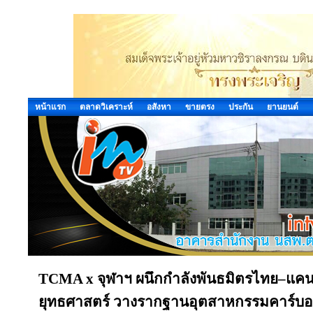
หน้าแรก
ตลาดวิเคราะห์
อสังหา
ขายตรง
ประกัน
ยานยนต์
TCMA x จุฬาฯ ผนึกกำลังพันธมิตรไทย–แคนา
ยุทธศาสตร์ วางรากฐานอุตสาหกรรมคาร์บอนต่