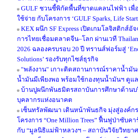
GULF ชวนชี้พิกัดพื้นที่ขาดแคลนไฟฟ้า เพื่อ
ใช้จ่าย กับโครงการ ‘GULF Sparks, Life Start
KEX ผนึก SF Express เปิดเกมโลจิสติกส์อั
การไทยเชื่อมตลาดจีน–โลก ผ่านเวที Thailan
2026 ฉลองครบรอบ 20 ปี ทรานส์ฟอร์มสู่ ‘End
Solutions’ รองรับทุกไซส์ธุรกิจ
"พลังงาน" เกาะติดสถานการณ์ราคาน้ำมันต
น้ำมันมีเพียงพอ พร้อมใช้กองทุนน้ำมันฯ ดู
บ้านปูผนึกพันธมิตรสถาบันการศึกษาด้านบ
บุคลากรแห่งอนาคต
เซ็นทรัลพัฒนา เดินหน้าพันธกิจ มุ่งสู่องค์
โครงการ “One Million Trees” ฟื้นฟูป่าซับคาร
กับ “มูลนิธิแม่ฟ้าหลวงฯ – สถาบันวิจัยวิทย