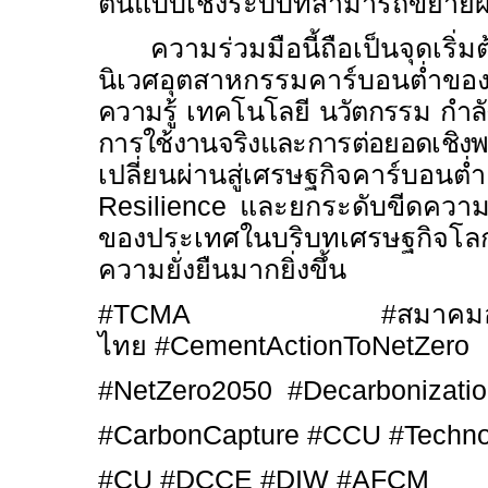
ต้นแบบเชิงระบบที่สามารถขยายผ
ความร่วมมือนี้ถือเป็นจุดเร
นิเวศอุตสาหกรรมคาร์บอนต่ำข
ความรู้ เทคโนโลยี นวัตกรรม กำลั
การใช้งานจริงและการต่อยอดเชิงพ
เปลี่ยนผ่านสู่เศรษฐกิจคาร์บอน
Resilience
และยกระดับขีดควา
ของประเทศในบริบทเศรษฐกิจโลกท
ความยั่งยืนมากยิ่งขึ้น
#TCMA #
สมาคมอ
ไทย
#CementActionToNetZero
#NetZero2050 #Decarbonizati
#CarbonCapture #CCU #Technol
#CU #DCCE #DIW #AFCM