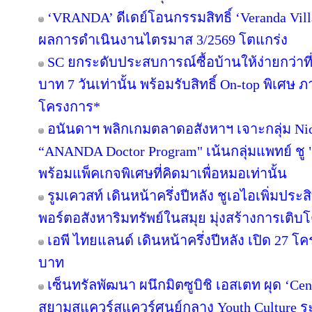
‘VRANDA’ ดีเดย์โอนกรรมสิทธิ์ ‘Veranda Villas
ผลการดำเนินงานไตรมาส 3/2569 โตแกร่ง
SC ยกระดับประสบการณ์ซื้อบ้านให้ง่ายกว่าที
บาท 7 วันเท่านั้น พร้อมรับสิทธิ์ On-top พิเศษ
โครงการ*
อนันดาฯ พลิกเกมตลาดอสังหาฯ เจาะกลุ่ม Niche
“ANANDA Doctor Program" เน้นกลุ่มแพทย์ ชู 
พร้อมแพ็คเกจพิเศษที่คิดมาเพื่อหมอเท่านั้น
รูมเควสท์ เดินหน้าครึ่งปีหลัง ชูเอไอเพิ่มปร
พอร์ตอสังหาริมทรัพย์ในสมุย มุ่งสร้างการเ
เอพี ไทยแลนด์ เดินหน้าครึ่งปีหลัง เปิด 27 โ
บาท
เซ็นทรัลพัฒนา ผนึกมิตซูบิชิ เอสเตท ผุด ‘C
สยามสแควร์สแควร์ศูนย์กลาง Youth Culture ร