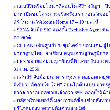
แสนสิริเตรียมโอน “ดีคอนโด คีรี” จรัญฯ – ปิ่
บาท เปิดชมโครงการจริงครั้งแรก ก่อนส่ง
สิริ ในงาน Welcome Home 17 – 19 ก.ค. นี้
SENA จับมือ SIC แต่งตั้ง Exclusive Agent ดั
ต่างชาติ
CP LAND ดันศูนย์ประชุมไคซ์ฯ ขอนแก่น สู่ไม
มาตรฐานไทย–อาเซียน หนุนเศรษฐกิจภูมิภาค
LPN ขยายแคมเปญ "พักหนี้ที่ LPN" รับแรงหน
31 ก.ค. 2569
แสนสิริ จับมือ ธนาคารกรุงเทพ ต่อยอดกลยุทธ์คว
สีเขียว “ดีคอนโด โคฟ” คอนโดต้นแบบ มาตร
สากล กวาดยอดขายแล้วกว่า 65% ตอกย้ำผู้นำที่ไ
พลัส พร็อพเพอร์ตี้ มองเทรนด์ซื้อ-เช่าอสังหาฯ 
บริโภคมองหาความคุ้มค่าหลายมิติ’