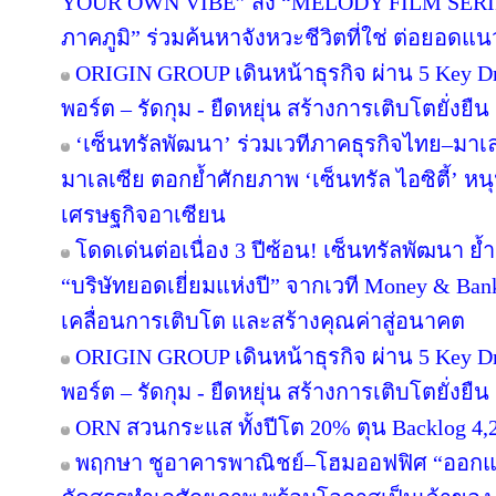
YOUR OWN VIBE” ส่ง “MELODY FILM SERIE
ภาคภูมิ” ร่วมค้นหาจังหวะชีวิตที่ใช่ ต่อยอดแนวคิด
ORIGIN GROUP เดินหน้าธุรกิจ ผ่าน 5 Key Dr
พอร์ต – รัดกุม - ยืดหยุ่น สร้างการเติบโตยั่งยืน
‘เซ็นทรัลพัฒนา’ ร่วมเวทีภาคธุรกิจไทย–มา
มาเลเซีย ตอกย้ำศักยภาพ ‘เซ็นทรัล ไอซิตี้’ 
เศรษฐกิจอาเซียน
โดดเด่นต่อเนื่อง 3 ปีซ้อน! เซ็นทรัลพัฒนา ย้
“บริษัทยอดเยี่ยมแห่งปี” จากเวที Money & Ban
เคลื่อนการเติบโต และสร้างคุณค่าสู่อนาคต
ORIGIN GROUP เดินหน้าธุรกิจ ผ่าน 5 Key Dr
พอร์ต – รัดกุม - ยืดหยุ่น สร้างการเติบโตยั่งยืน
ORN สวนกระแส ทั้งปีโต 20% ตุน Backlog 4,2
พฤกษา ชูอาคารพาณิชย์–โฮมออฟฟิศ “ออกแบบเพ