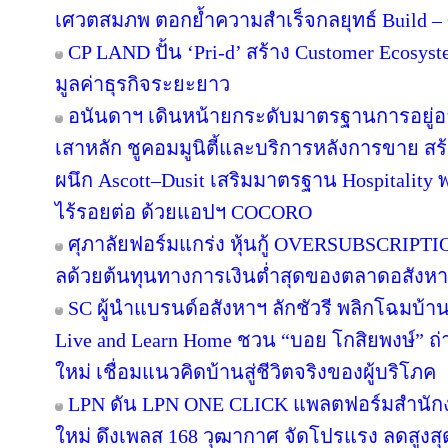
เศวตสมภพ ตอกย้ำความสำเร็จกลยุทธ์ Build – O
CP LAND ปั้น ‘Pri-d’ สร้าง Customer Ecosys
มูลค่าธุรกิจระยะยาว
อนันดาฯ เดินหน้ายกระดับมาตรฐานการอยู่
เสาหลัก ชูคอมมูนิตี้และบริการหลังการขาย สร
ผนึก Ascott–Dusit เสริมมาตรฐาน Hospitalit
ไร้รอยต่อ ด้วยแอปฯ COCORO
ศุภาลัยฟอร์มแกร่ง หุ้นกู้ OVERSUBSCRIPTION
ลด้วยต้นทุนทางการเงินต่ำสุดของตลาดอสังห
SC ผู้นำแบรนด์อสังหาฯ ลักชัวรี พลิกโฉมบ้านเ
Live and Learn Home ชวน “บอย โกสิยพงษ์” ถ่า
ใหม่ เชื่อมแนวคิดบ้านสู่ชีวิตจริงของผู้บริโภค
LPN ดัน LPN ONE CLICK แพลตฟอร์มสำนักง
ใหม่ ดึงเพลส 168 วุฒากาศ จัดโปรแรง ลดสูงสุ