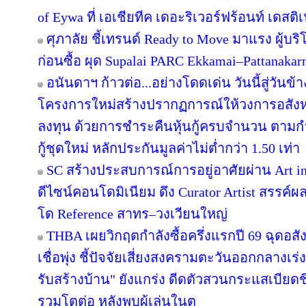
of Eywa ที่ เอเชียทีค เดอะริเวอร์ฟร้อนท์ เดสติเ
ศุภาลัย ชี้เทรนด์ Ready to Move มาแรง ผู้บร
ก่อนซื้อ ผุด Supalai PARC Ekkamai–Pattanaka
อนันดาฯ ก้าวต่อ...อย่างโดดเด่น วันนี้สู่วันข
โครงการใหม่สร้างปรากฏการณ์ให้วงการอสังห
ลงทุน ด้วยการชำระคืนหุ้นกู้ครบจำนวน ตาม
กู้ชุดใหม่ หลักประกันมูลค่าไม่ต่ำกว่า 1.50 เท่า
SC สร้างประสบการณ์การอยู่อาศัยผ่าน Art in
ดีไซน์คอนโดมิเนียม ดึง Curator Artist สรรค
โด Reference สาทร–วงเวียนใหญ่
THBA เผยวิกฤตกำลังซื้อครึ่งแรกปี 69 ฉุดอสั
เชื่อพุ่ง ชี้ปัจจัยเสี่ยงสงครามตะวันออกกลางเ
รับสร้างบ้าน" ยังแกร่ง ดีดตัวสวนกระแสเบียดชิ
รวมโตต่อ หลังพบผู้เล่นในต