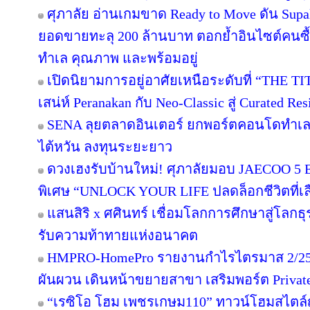
ศุภาลัย อ่านเกมขาด Ready to Move ดัน Supa
ยอดขายทะลุ 200 ล้านบาท ตอกย้ำอินไซต์คนซื้อย
ทำเล คุณภาพ และพร้อมอยู่
เปิดนิยามการอยู่อาศัยเหนือระดับที่ “THE T
เสน่ห์ Peranakan กับ Neo-Classic สู่ Curated 
SENA ลุยตลาดอินเตอร์ ยกพอร์ตคอนโดทำเล
ไต้หวัน ลงทุนระยะยาว
ดวงเฮงรับบ้านใหม่! ศุภาลัยมอบ JAECOO 5 E
พิเศษ “UNLOCK YOUR LIFE ปลดล็อกชีวิตที่เล
แสนสิริ x ศศินทร์ เชื่อมโลกการศึกษาสู่โลกธุร
รับความท้าทายแห่งอนาคต
HMPRO-HomePro รายงานกำไรไตรมาส 2/256
ผันผวน เดินหน้าขยายสาขา เสริมพอร์ต Private B
“เรซิโอ โฮม เพชรเกษม110” ทาวน์โฮมสไตล์ญี