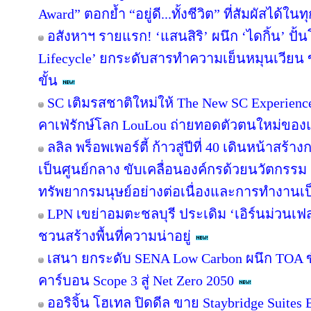
Award” ตอกย้ำ “อยู่ดี...ทั้งชีวิต” ที่สัมผัสได้ในท
อสังหาฯ รายแรก! ‘แสนสิริ’ ผนึก ‘ไดกิ้น’ ปั้
Lifecycle’ ยกระดับสารทำความเย็นหมุนเวียน ขั
ขั้น
SC เติมรสชาติใหม่ให้ The New SC Experien
คาเฟ่รักษ์โลก LouLou ถ่ายทอดตัวตนใหม่ของแ
ลลิล พร็อพเพอร์ตี้ ก้าวสู่ปีที่ 40 เดินหน้าสร้า
เป็นศูนย์กลาง ขับเคลื่อนองค์กรด้วยนวัตกรร
ทรัพยากรมนุษย์อย่างต่อเนื่องและการทำงานเป
LPN เขย่าอมตะชลบุรี ประเดิม ‘เอิร์นม่วนเฟส’
ชวนสร้างพื้นที่ความน่าอยู่
เสนา ยกระดับ SENA Low Carbon ผนึก TOA ขั
คาร์บอน Scope 3 สู่ Net Zero 2050
ออริจิ้น โฮเทล ปิดดีล ขาย Staybridge Suite