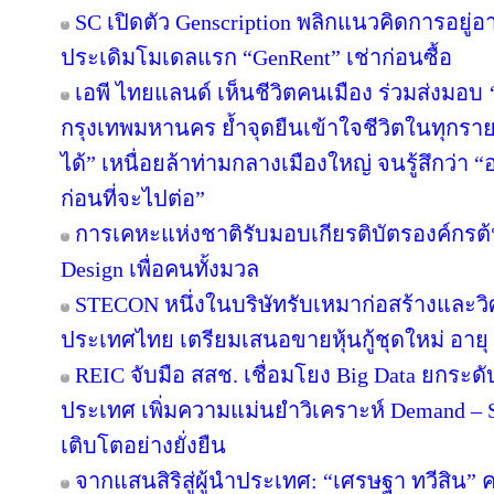
SC เปิดตัว Genscription พลิกแนวคิดการอยู่
ประเดิมโมเดลแรก “GenRent” เช่าก่อนซื้อ
เอพี ไทยแลนด์ เห็นชีวิตคนเมือง ร่วมส่งมอบ ‘เก
กรุงเทพมหานคร ย้ำจุดยืนเข้าใจชีวิตในทุกรายละเ
ได้” เหนื่อยล้าท่ามกลางเมืองใหญ่ จนรู้สึกว่า “อ
ก่อนที่จะไปต่อ”
การเคหะแห่งชาติรับมอบเกียรติบัตรองค์กรต้
Design เพื่อคนทั้งมวล
STECON หนึ่งในบริษัทรับเหมาก่อสร้างและ
ประเทศไทย เตรียมเสนอขายหุ้นกู้ชุดใหม่ อายุ 3
REIC จับมือ สสช. เชื่อมโยง Big Data ยกระด
ประเทศ เพิ่มความแม่นยำวิเคราะห์ Demand – S
เติบโตอย่างยั่งยืน
จากแสนสิริสู่ผู้นำประเทศ: “เศรษฐา ทวีสิน” ค