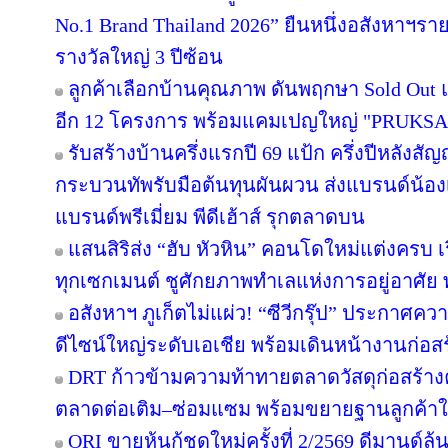
No.1 Brand Thailand 2026” ยืนหนึ่งอสังหาฯ
รางวัลใหญ่ 3 ปีซ้อน
ลูกค้าเลือกบ้านคุณภาพ ดันพฤกษา Sold Out แ
อีก 12 โครงการ พร้อมแคมเปญใหญ่ "PRUKS
รับสร้างบ้านครึ่งแรกปี 69 แป้ก ครึ่งปีหลังสัญ
กระบวนทัพรับมือต้นทุนผันผวน ส่งแบรนด์น้อง
แบรนด์พรีเมี่ยม พีดีเฮ้าส์ รุกตลาดบน
แสนสิริส่ง “ฮับ หัวหิน” คอนโดใหม่แต่งครบ เร
ทุกเซกเมนต์ ชูศักยภาพทำเลแห่งการอยู่อาศัย
อสังหาฯ ภูเก็ตไม่แผ่ว! “ซีวีกรุ๊ป” ประกาศค
ดีไซน์ใหญ่ระดับเอเชีย พร้อมเดินหน้างานก่อสร
DRT ก้าวข้ามความท้าทายตลาดวัสดุก่อสร้างครึ
ตลาดต่อเติม–ซ่อมแซม พร้อมขยายฐานลูกค้าใ
ORI ขายหุ้นกู้ชุดใหม่ครั้งที่ 2/2569 ดีมานด์ล