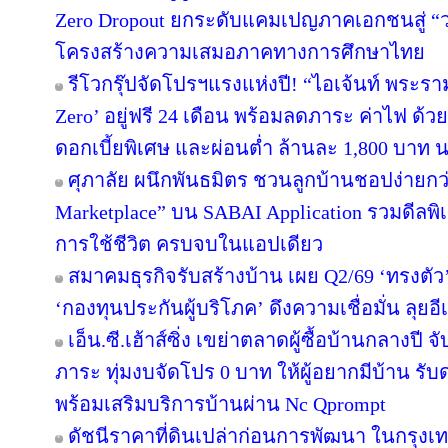
Zero Dropout ยกระดับแคมเปญภาคเอกชนสู่ “
โครงสร้างความเสมอภาคทางการศึกษาไทย
รีโวกรุ๊ปจัดโปรฯแรงแห่งปี! “ไอเจ้นท์ พระร
Zero’ อยู่ฟรี 24 เดือน พร้อมลดภาระ ค่าไฟ ด้ว
ดอกเบี้ยพิเศษ และผ่อนต่ำ ล้านละ 1,800 บาท 
ศุภาลัย ผนึกพันธมิตร ชวนลูกบ้านชอปง่ายกว่า
Marketplace” บน SABAI Application รวมดีลพิ
การใช้ชีวิต ครบจบในแอปเดียว
สมาคมธุรกิจรับสร้างบ้าน เผย Q2/69 ‘ทรงตัว
‘กองทุนประกันผู้บริโภค’ ดึงความเชื่อมั่น ลุยอ
เอ็น.ซี.เฮ้าส์ซิ่ง เขย่าตลาดผู้ซื้อบ้านกลางป
ภาระ ทุ่มงบจัดโปร 0 บาท ให้ผู้อยากมีบ้าน รับ
พร้อมเสริมบริการบ้านผ่าน Nc Qprompt
ดัชนีราคาที่ดินเปล่าก่อนการพัฒนา ในกรุงเ