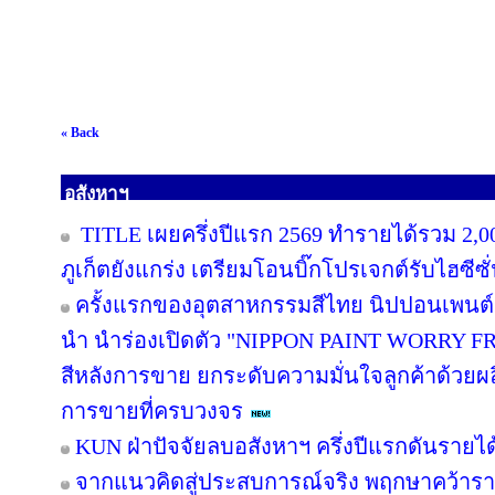
« Back
อสังหาฯ
TITLE เผยครึ่งปีแรก 2569 ทำรายได้รวม 2,0
ภูเก็ตยังแกร่ง เตรียมโอนบิ๊กโปรเจกต์รับไฮซีซ
ครั้งแรกของอุตสาหกรรมสีไทย นิปปอนเพนต์ผน
นำ นำร่องเปิดตัว "NIPPON PAINT WORRY F
สีหลังการขาย ยกระดับความมั่นใจลูกค้าด้วย
การขายที่ครบวงจร
KUN ฝ่าปัจจัยลบอสังหาฯ ครึ่งปีแรกดันรายไ
จากแนวคิดสู่ประสบการณ์จริง พฤกษาคว้ารางว