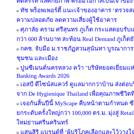
คัดสรรทำเลศักยภาพ พร้อมโอกาสเป็นเจ้าของ
ทัช พร็อพเพอร์ตี้ แนะเจ้าของอาคาร ‘ตรว
ความปลอดภัย ลดความเสี่ยงผู้ใช้อาคาร
ศุภาลัย คราม ศรีสุนทร ภูเก็ต กระแสตอบรับ
กว่า 600 ล้านบาท สะท้อน Real Demand ภูเก็ตย
กคช. จับมือ ม.ราชภัฏสวนสุนันทา บูรณาการพ
ชุมชน และเมือง
ปูนซีเมนต์นครหลวง คว้า ‘บริษัทยอดเยี่ยมแห
Banking Awards 2026
เอสบี ดีไซน์สแควร์ ดูแลมากกว่าบ้าน ส่งต่
จาก De Hygienique Thailand เพื่อคุณภาพชีวิ
เจอกันสิ้นปีนี้ MyScape คืบหน้าตามกำหนด 
ยกระดับครั้งใหญ่กว่า 100,000 ตร.ม. มุ่งสู่ Reta
ใหม่ย่านศรีนครินทร์
แสนสิริ แบรนด์ที่ ‘ผู้บริโภคเลือกและไว้วางใ