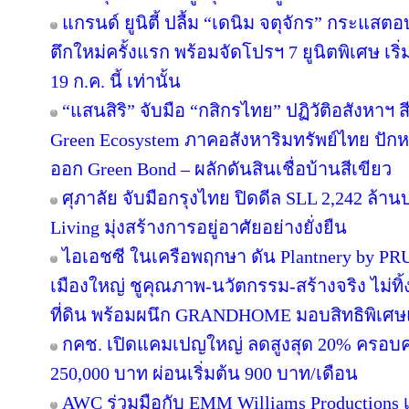
แกรนด์ ยูนิตี้ ปลื้ม “เดนิม จตุจักร” กระแสต
ตึกใหม่ครั้งแรก พร้อมจัดโปรฯ 7 ยูนิตพิเศษ เริ่
19 ก.ค. นี้ เท่านั้น
“แสนสิริ” จับมือ “กสิกรไทย” ปฏิวัติอสังหาฯ 
Green Ecosystem ภาคอสังหาริมทรัพย์ไทย ปักห
ออก Green Bond – ผลักดันสินเชื่อบ้านสีเขียว
ศุภาลัย จับมือกรุงไทย ปิดดีล SLL 2,242 ล้า
Living มุ่งสร้างการอยู่อาศัยอย่างยั่งยืน
ไอเอชซี ในเครือพฤกษา ดัน Plantnery by PRU
เมืองใหญ่ ชูคุณภาพ-นวัตกรรม-สร้างจริง ไม่ทิ
ที่ดิน พร้อมผนึก GRANDHOME มอบสิทธิพิเศษ
กคช. เปิดแคมเปญใหญ่ ลดสูงสุด 20% ครอบคล
250,000 บาท ผ่อนเริ่มต้น 900 บาท/เดือน
AWC ร่วมมือกับ EMM Williams Productions เต