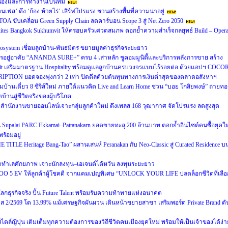
ื่องและการทำงานเป็นทีม
นเฟส’ ดึง ‘ก้อง ห้วยไร่’ เสิร์ฟโปรแรง ชวนสร้างพื้นที่ความน่าอยู่
A ขับเคลื่อน Green Supply Chain ลดคาร์บอน Scope 3 สู่ Net Zero 2050
 Suites Bangkok Sukhumvit ให้ครอบครัวเศวตสมภพ ตอกย้ำความสำเร็จกลยุทธ์ Build – Opera
cosystem เชื่อมลูกบ้าน-พันธมิตร ขยายมูลค่าธุรกิจระยะยาว
อยู่อาศัย “ANANDA SURE+” ครบ 4 เสาหลัก ชูคอมมูนิตี้และบริการหลังการขาย สร้าง
usit เสริมมาตรฐาน Hospitality พร้อมดูแลลูกบ้านครบวงจรแบบไร้รอยต่อ ด้วยแอปฯ COCO
RIPTION ยอดจองพุ่งกว่า 2 เท่า ปิดดีลด้วยต้นทุนทางการเงินต่ำสุดของตลาดอสังหาฯ
ฉมบ้านเดี่ยว 8 ซีรีส์ใหม่ ภายใต้แนวคิด Live and Learn Home ชวน “บอย โกสิยพงษ์” ถ่ายท
บ้านสู่ชีวิตจริงของผู้บริโภค
นักงานขายออนไลน์เจาะกลุ่มลูกค้าใหม่ ดึงเพลส 168 วุฒากาศ จัดโปรแรง ลดสูงสุด
น Supalai PARC Ekkamai–Pattanakarn ยอดขายทะลุ 200 ล้านบาท ตอกย้ำอินไซต์คนซื้อยุคให
ร้อมอยู่
E TITLE Heritage Bang-Tao” ผสานเสน่ห์ Peranakan กับ Neo-Classic สู่ Curated Residence บ
ทำเลศักยภาพ เจาะนักลงทุน–เอเจนต์ไต้หวัน ลงทุนระยะยาว
OO 5 EV ให้ลูกค้าผู้โชคดี จากแคมเปญพิเศษ “UNLOCK YOUR LIFE ปลดล็อกชีวิตที่เลือ
่โลกธุรกิจจริง ปั้น Future Talent พร้อมรับความท้าทายแห่งอนาคต
2569 โต 13.99% แม้เศรษฐกิจผันผวน เดินหน้าขยายสาขา เสริมพอร์ต Private Brand ดั
ล์ญี่ปุ่น เติมเต็มทุกความต้องการของวิถีชีวิตคนเมืองยุคใหม่ พร้อมให้เป็นเจ้าของได้ง่า