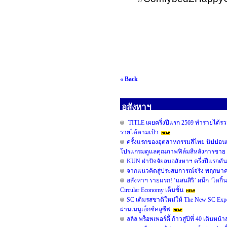
« Back
อสังหาฯ
TITLE เผยครึ่งปีแรก 2569 ทำรายได้รวม
รายได้ตามเป้า
ครั้งแรกของอุตสาหกรรมสีไทย นิปปอน
โปรแกรมดูแลคุณภาพฟิล์มสีหลังการขาย 
KUN ฝ่าปัจจัยลบอสังหาฯ ครึ่งปีแรกดั
จากแนวคิดสู่ประสบการณ์จริง พฤกษาคว้ารา
อสังหาฯ รายแรก! ‘แสนสิริ’ ผนึก ‘ไดกิ้น
Circular Economy เต็มขั้น
SC เติมรสชาติใหม่ให้ The New SC Ex
ผ่านเมนูเอ็กซ์คลูซีฟ
ลลิล พร็อพเพอร์ตี้ ก้าวสู่ปีที่ 40 เดิน