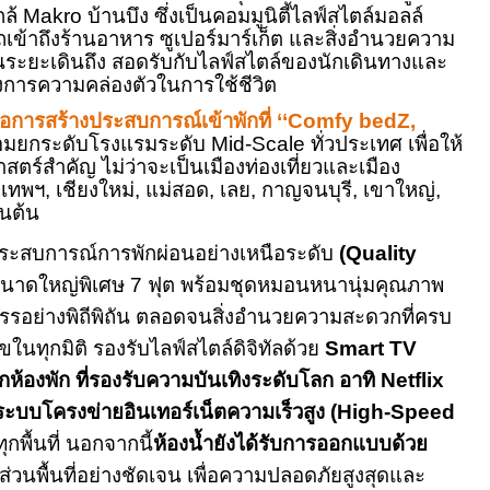
กล้
Makro
บ้านบึง ซึ่งเป็นคอมมูนิตี้ไลฟ์สไตล์มอลล์
รถเข้าถึงร้านอาหาร ซูเปอร์มาร์เก็ต และสิ่งอำนวยความ
นระยะเดินถึง สอดรับกับไลฟ์สไตล์ของนักเดินทางและ
งการความคล่องตัวในการใช้ชีวิต
ือการสร้างประสบการณ์เข้าพักที่ ‘‘
Comfy bedZ,
อมยกระดับโรงแรมระดับ
Mid
-
Scale
ทั่วประเทศ เพื่อให้
ตร์สำคัญ ไม่ว่าจะเป็นเมืองท่องเที่ยวและเมือง
งเทพฯ
,
เชียงใหม่
,
แม่สอด
,
เลย
,
กาญจนบุรี
,
เขาใหญ่
,
็นต้น
ระสบการณ์การพักผ่อนอย่างเหนือระดับ
(
Quality
นาดใหญ่พิเศษ
7
ฟุต พร้อมชุดหมอนหนานุ่มคุณภาพ
ดสรรอย่างพิถีพิถัน ตลอดจนสิ่งอำนวยความสะดวกที่ครบ
ขในทุกมิติ รองรับไลฟ์สไตล์ดิจิทัลด้วย
Smart TV
ุกห้องพัก ที่รองรับความบันเทิงระดับโลก อาทิ
Netflix
ระบบโครงข่ายอินเทอร์เน็ตความเร็วสูง (
High
-
Speed
ุกพื้นที่ นอกจากนี้
ห้องน้ำยังได้รับการออกแบบด้วย
่วนพื้นที่อย่างชัดเจน เพื่อความปลอดภัยสูงสุดและ