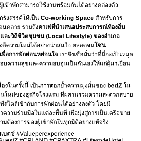
เข้าพักสามารถใช้งานพร้อมกันได้อย่างคล่องตัว
ูกรังสรรค์ให้เป็น
Co
-
working Space
สำหรับการ
อนคลาย รวมถึง
คาเฟ่ที่นำเสนอประสบการณ์ท้องถิ่น
 และวิถีชีวิตชุมชน (
Local Lifestyle
) ของอำเภอ
ตีความใหม่ได้อย่างน่าสนใจ ตลอดจน
โซน
เพื่อการพักผ่อนหย่อนใจ
เราจึงเชื่อมั่นว่าที่นี่จะเป็นหมุด
มอบความสุขและความอบอุ่นเป็นกันเองให้แก่ผู้มาเยือน
่องในครั้งนี้ เป็นการตอกย้ำความมุ่งมั่นของ
bedZ
ใน
านใหม่ของธุรกิจโรงแรม ที่ผสานรวมความสะดวกสบาย
์สไตล์เข้ากับการพักผ่อนได้อย่างลงตัว โดยมี
ามร่วมมือในแต่ละพื้นที่ เพื่อมุ่งสู่การเป็นเครือข่าย
ต้องการของผู้เข้าพักในทุกมิติอย่างแท้จริง
มเบดซ์
#Valueperexperience
GuestZ
#CPLAND #CPAXTRA #LifestyleHotel