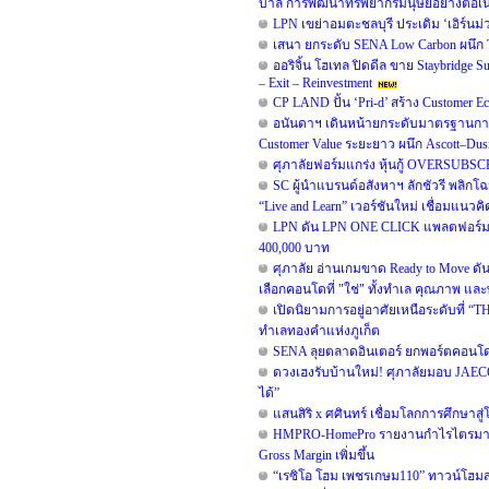
บาล การพัฒนาทรัพยากรมนุษย์อย่างต่อเน
LPN เขย่าอมตะชลบุรี ประเดิม ‘เอิร์นม่ว
เสนา ยกระดับ SENA Low Carbon ผนึก TO
ออริจิ้น โฮเทล ปิดดีล ขาย Staybridge
– Exit – Reinvestment
CP LAND ปั้น ‘Pri-d’ สร้าง Customer E
อนันดาฯ เดินหน้ายกระดับมาตรฐานการ
Customer Value ระยะยาว ผนึก Ascott–D
ศุภาลัยฟอร์มแกร่ง หุ้นกู้ OVERSUBSC
SC ผู้นำแบรนด์อสังหาฯ ลักชัวรี พลิกโ
“Live and Learn” เวอร์ชันใหม่ เชื่อมแนวคิด
LPN ดัน LPN ONE CLICK แพลตฟอร์มสำ
400,000 บาท
ศุภาลัย อ่านเกมขาด Ready to Move ดั
เลือกคอนโดที่ "ใช่" ทั้งทำเล คุณภาพ และพ
เปิดนิยามการอยู่อาศัยเหนือระดับที่ “TH
ทำเลทองคำแห่งภูเก็ต
SENA ลุยตลาดอินเตอร์ ยกพอร์ตคอนโด
ดวงเฮงรับบ้านใหม่! ศุภาลัยมอบ JAEC
ได้”
แสนสิริ x ศศินทร์ เชื่อมโลกการศึกษาสู
HMPRO-HomePro รายงานกำไรไตรมาส 2/
Gross Margin เพิ่มขึ้น
“เรซิโอ โฮม เพชรเกษม110” ทาวน์โฮมสไต