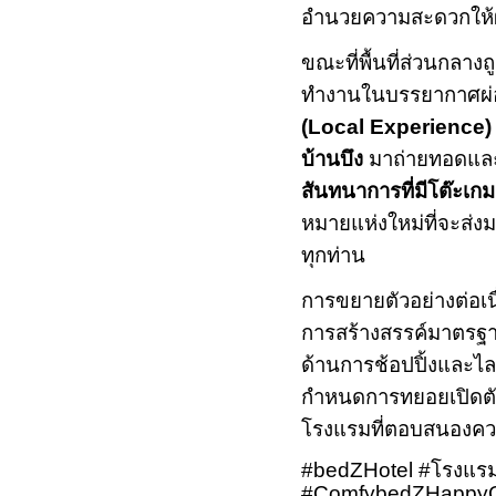
อำนวยความสะดวกให้ผู้
ขณะที่พื้นที่ส่วนกลางถ
ทำงานในบรรยากาศผ่
(
Local Experience
)
บ้านบึง
มาถ่ายทอดและ
สันทนาการที่มีโต๊ะเกม
หมายแห่งใหม่ที่จะส่ง
ทุกท่าน
การขยายตัวอย่างต่อเนื
การสร้างสรรค์มาตรฐ
ด้านการช้อปปิ้งและไลฟ
กำหนดการทยอยเปิดตัวคว
โรงแรมที่ตอบสนองความ
#bedZHotel #
โรงแร
#ComfybedZHappy