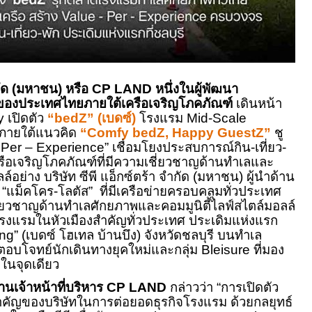
ำกัด (มหาชน) หรือ
CP LAND
หนึ่งในผู้พัฒนา
นำของประเทศไทยภายใต้เครือเจริญโภคภัณฑ์
เดินหน้า
ty
เปิดตัว
“
bedZ
” (เบดซ์)
โรงแรม
Mid
-
Scale
 ภายใต้แนวคิด
“
Comfy bedZ, Happy GuestZ
”
ชู
–
Per
–
Experience
” เชื่อมโยงประสบการณ์กิน-เที่ยว-
รือเจริญโภคภัณฑ์ที่มีความเชี่ยวชาญด้านทำเลและ
ล์อย่าง บริษัท ซีพี แอ็กซ์ตร้า จำกัด (มหาชน) ผู้นำด้าน
ก “แม็คโคร-โลตัส” ที่มีเครือข่ายครอบคลุมทั่วประเทศ
ยวชาญด้านทำเลศักยภาพและคอมมูนิตี้ไลฟ์สไตล์มอลล์
โรงแรมในหัวเมืองสำคัญทั่วประเทศ ประเดิมแห่งแรก
ng
” (เบดซ์ โฮเทล บ้านบึง) จังหวัดชลบุรี บนทำเล
ตอบโจทย์นักเดินทางยุคใหม่และกลุ่ม
Bleisure
ที่มอง
นจุดเดียว
านเจ้าหน้าที่บริหาร
CP LAND
กล่าวว่า “การเปิดตัว
สำคัญของบริษัทในการต่อยอดธุรกิจโรงแรม ด้วยกลยุทธ์