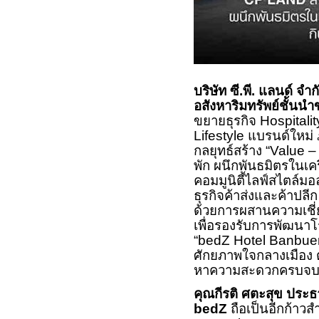
บริษัท ซี.พี. แลนด์ จ
อสังหาริมทรัพย์ชั้น
ขยายธุรกิจ
Hospitali
Lifestyle
แบรนด์ใหม่
กลยุทธ์สร้าง “
Value
พัก ผนึกพันธมิตรในเค
คอมมูนิตี้ไลฟ์สไตล์มอล
ธุรกิจค้าส่งและค้าปลี
ด้วยการผสานความเชี่
เพื่อรองรับการพัฒนา
“
bedZ Hotel Banbue
ศักยภาพใจกลางเมือง 
หาความสะดวกครบจบใ
คุณกีรติ ศตะสุข ประธ
bedZ
ถือเป็นอีกก้าว