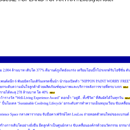
 2,004 ล้านบาท เติบโต 377% ดีมานด์ภูเก็ตยังแกร่ง เตรียมโอนบิ๊กโปรเจกต์รับไฮซีซั่น ดั
เพนต์ผนึก 6 พันธมิตรโมเดิร์นเทรดชั้นนำ นำร่องเปิดตัว "NIPPON PAINT WORRY FREE
ยกระดับความมั่นใจลูกค้าด้วยผลิตภัณฑ์คุณภาพและบริการหลังการขายที่ครบวงจร
นรายได้ทะลุ 278 ล้านบาท โต 40%
งวัล “Well-Living Experience Award” ตอกย้ำ “อยู่ดี...ทั้งชีวิต” ที่สัมผัสได้ในทุกวัน
’ ปั้นโมเดล ‘Sustainable Cooliving Lifecycle’ ยกระดับสารทำความเย็นหมุนเวียน ขับเคลื่อน
perience Space กลางพารากอน จับมือคาเฟ่รักษ์โลก LouLou ถ่ายทอดตัวตนใหม่ของแบรนด์
หน้าสร้างการเติบโตอย่างยั่งยืน ยึดลูกค้าเป็นศูนย์กลาง ขับเคลื่อนองค์กรด้วยนวัตกรรม ธรรมาภ