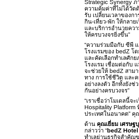
Strategic Synergy
ภา
ความคุ้มค่าที่ไม่ได้
รับ เปลี่ยนเวลาของก
กิน-เที่ยว-พัก ให้กลายเ
และบริการอำนวยความส
ให้ครบวงจรยิ่งขึ้น”
“ความร่วมมือกับ ซีพี 
โรงแรมของ
bedZ
โด
และคัดเลือกทำเลศักยภ
โรงแรม เชื่อมต่อกับ แ
จะช่วยให้
bedZ
สามา
ทาง การใช้ชีวิต และค
อย่างลงตัว อีกทั้งยังช
กันอย่างครบวงจร”
“เราเชื่อว่าโมเดลนี้จ
Hospitality Platform
ประเทศในอนาคต” คุณก
ด้าน
คุณเยี่ยม เศรษฐ
กล่าวว่า “
bedZ Hote
ทำเลย่านธุรกิจสำคัญขอ