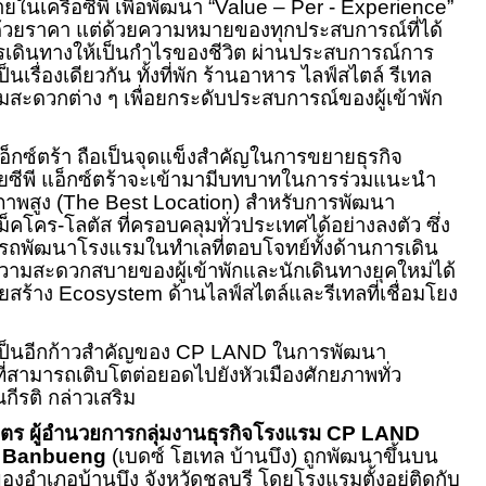
ยในเครือซีพี เพื่อพัฒนา “
Value
–
Per
-
Experience
”
วัดด้วยราคา แต่ด้วยความหมายของทุกประสบการณ์ที่ได้
ารเดินทางให้เป็นกำไรของชีวิต ผ่านประสบการณ์การ
ป็นเรื่องเดียวกัน ทั้งที่พัก ร้านอาหาร ไลฟ์สไตล์ รีเทล
ะดวกต่าง ๆ เพื่อยกระดับประสบการณ์ของผู้เข้าพัก
แอ็กซ์ตร้า ถือเป็นจุดแข็งสำคัญในการขยายธุรกิจ
ยซีพี แอ็กซ์ตร้าจะเข้ามามีบทบาทในการร่วมแนะนำ
าพสูง (
The Best Location
) สำหรับการพัฒนา
ม็คโคร-โลตัส ที่ครอบคลุมทั่วประเทศได้อย่างลงตัว ซึ่ง
รถพัฒนาโรงแรมในทำเลที่ตอบโจทย์ทั้งด้านการเดิน
วามสะดวกสบายของผู้เข้าพักและนักเดินทางยุคใหม่ได้
่วยสร้าง
Ecosystem
ด้านไลฟ์สไตล์และรีเทลที่เชื่อมโยง
ะเป็นอีกก้าวสำคัญของ
CP LAND
ในการพัฒนา
ที่สามารถเติบโตต่อยอดไปยังหัวเมืองศักยภาพทั่ว
ีรติ กล่าวเสริม
บุตร ผู้อำนวยการกลุ่มงานธุรกิจโรงแรม
CP LAND
l Banbueng
(เบดซ์ โฮเทล บ้านบึง) ถูกพัฒนาขึ้นบน
งอำเภอบ้านบึง จังหวัดชลบุรี โดยโรงแรมตั้งอยู่ติดกับ