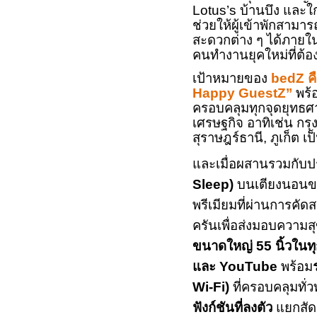
Lotus
’
s
บ้านบึง และใ
ช่วยให้ผู้เข้าพักสามา
สะดวกต่าง ๆ ได้ภายใ
คนทำงานยุคใหม่ที่ต้อ
เป้าหมายของ
bedZ
ค
Happy GuestZ
’’
พร้
ครอบคลุมทุกจุดยุทธศาส
เศรษฐกิจ
อาทิเช่น กรุ
สุราษฎร์ธานี
,
ภูเก็ต เป
และเมื่อผสานรวมกับป
Sleep
)
บนเตียงนอนข
พรีเมียมที่ผ่านการคั
ครันเพื่อส่งมอบความสุ
ขนาดใหญ่
55
นิ้วในท
และ
YouTube
พร้อม
Wi
-
Fi
)
ที่ครอบคลุมทั่วท
ฟังก์ชันที่ลงตัว
แยกสัดส