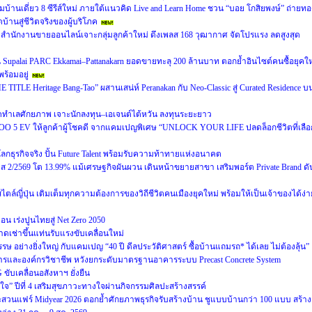
ฉมบ้านเดี่ยว 8 ซีรีส์ใหม่ ภายใต้แนวคิด Live and Learn Home ชวน “บอย โกสิยพงษ์” ถ่ายท
บ้านสู่ชีวิตจริงของผู้บริโภค
นักงานขายออนไลน์เจาะกลุ่มลูกค้าใหม่ ดึงเพลส 168 วุฒากาศ จัดโปรแรง ลดสูงสุด
น Supalai PARC Ekkamai–Pattanakarn ยอดขายทะลุ 200 ล้านบาท ตอกย้ำอินไซต์คนซื้อยุคให
ร้อมอยู่
E TITLE Heritage Bang-Tao” ผสานเสน่ห์ Peranakan กับ Neo-Classic สู่ Curated Residence บ
ทำเลศักยภาพ เจาะนักลงทุน–เอเจนต์ไต้หวัน ลงทุนระยะยาว
OO 5 EV ให้ลูกค้าผู้โชคดี จากแคมเปญพิเศษ “UNLOCK YOUR LIFE ปลดล็อกชีวิตที่เลือ
่โลกธุรกิจจริง ปั้น Future Talent พร้อมรับความท้าทายแห่งอนาคต
2569 โต 13.99% แม้เศรษฐกิจผันผวน เดินหน้าขยายสาขา เสริมพอร์ต Private Brand ดั
ล์ญี่ปุ่น เติมเต็มทุกความต้องการของวิถีชีวิตคนเมืองยุคใหม่ พร้อมให้เป็นเจ้าของได้ง่า
 เร่งปูนไทยสู่ Net Zero 2050
ดเช่าขึ้นแท่นรับแรงขับเคลื่อนใหม่
ษ อย่างยิ่งใหญ่ กับแคมเปญ “40 ปี ดีลประวัติศาสตร์ ซื้อบ้านแถมรถ* ได้เลย ไม่ต้องลุ้น”
ารและองค์กรวิชาชีพ หวังยกระดับมาตรฐานอาคารระบบ Precast Concrete System
ับเคลื่อนอสังหาฯ ยั่งยืน
่สุขใจ” ปีที่ 4 เสริมสุขภาวะทางใจผ่านกิจกรรมศิลปะสร้างสรรค์
สวนแฟร์ Midyear 2026 ตอกย้ำศักยภาพธุรกิจรับสร้างบ้าน ชูแบบบ้านกว่า 100 แบบ สร้าง