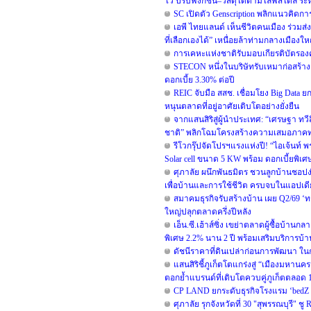
ไว ปรับฟังก์ชัน–วัสดุได้ตามไลฟ์สไตล์ ระห
SC เปิดตัว Genscription พลิกแนวคิดกา
เอพี ไทยแลนด์ เห็นชีวิตคนเมือง ร่วมส่ง
ที่เลือกเองได้” เหนื่อยล้าท่ามกลางเมืองใหญ่
การเคหะแห่งชาติรับมอบเกียรติบัตรองค์
STECON หนึ่งในบริษัทรับเหมาก่อสร้าง
ดอกเบี้ย 3.30% ต่อปี
REIC จับมือ สสช. เชื่อมโยง Big Data
หนุนตลาดที่อยู่อาศัยเติบโตอย่างยั่งยืน
จากแสนสิริสู่ผู้นำประเทศ: “เศรษฐา ทว
ชาติ” พลิกโฉมโครงสร้างความเสมอภาค
รีโวกรุ๊ปจัดโปรฯแรงแห่งปี! “ไอเจ้นท์ 
Solar cell ขนาด 5 KW พร้อม ดอกเบี้ยพิเ
ศุภาลัย ผนึกพันธมิตร ชวนลูกบ้านชอปง่
เพื่อบ้านและการใช้ชีวิต ครบจบในแอปเด
สมาคมธุรกิจรับสร้างบ้าน เผย Q2/69 ‘ทร
ใหญ่ปลุกตลาดครึ่งปีหลัง
เอ็น.ซี.เฮ้าส์ซิ่ง เขย่าตลาดผู้ซื้อบ้า
พิเศษ 2.2% นาน 2 ปี พร้อมเสริมบริการบ้
ดัชนีราคาที่ดินเปล่าก่อนการพัฒนา ใน
แสนสิริชี้ภูเก็ตโตแกร่งสู่ “เมืองมหาน
ตอกย้ำแบรนด์ที่เติบโตควบคู่ภูเก็ตตลอด 1
CP LAND ยกระดับธุรกิจโรงแรม ‘bedZ Hot
ศุภาลัย รุกจังหวัดที่ 30 "สุพรรณบุรี" ช