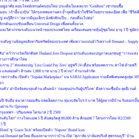
ว่าง 31 กค. – 9 สค. 2569
รอยู่อาศัย ตอบโจทย์เทรนด์คนรุ่นใหม่ ประเดิมโมเดลแรก “GenRent” เช่าก่อนซื้อ
มอบ ‘เก้าอี้แบ่งปัน’ ให้กรุงเทพมหานคร ย้ำจุดยืนเข้าใจชีวิตในทุกรายละเอียด เพื่อ “ชีวิตด
 จนรู้สึกว่า “อยากมีมุมเล็กๆ นั่งพักสักแป๊บ... ก่อนที่จะไปต่อ”
กรต้นแบบขับเคลื่อน Universal Design เพื่อคนทั้งมวล
และวิศวกรรมระดับแนวหน้าของประเทศไทย เตรียมเสนอขายหุ้นกู้ชุดใหม่ อายุ 3 ปี ชูอัตร
 ยกระดับฐานข้อมูลอสังหาริมทรัพย์ของประเทศ เพิ่มความแม่นยำวิเคราะห์ Demand – Supply
ีสิน” คว้ารางวัลเกียรติยศ Thailand Zero Dropout ยกระดับแคมเปญภาคเอกชนสู่ “วาระแห่ง
ทางการศึกษาไทย
พระราม 2” ส่งแคมเปญ ‘Live Grand Pay Zero’ อยู่ฟรี 24 เดือน พร้อมลดภาระ ค่าไฟ ด้วยฟรี
ศษ และผ่อนต่ำ ล้านละ 1,800 บาท นาน 2 ปี ด่วน!! จำนวนจำกัด
ายกว่าเดิม เปิดตัว “Supalai Marketplace” บน SABAI Application รวมดีลพิเศษลดสูงสุด 3
ียว
งตัว’ ฝ่าปัจจัยลบรอบด้าน เดินหน้า ‘กองทุนประกันผู้บริโภค’ ดึงความเชื่อมั่น ลุยอีเวนต์
นกลางปี จับมือ ธนาคารออมสิน ปลดล็อคภาระ ทุ่มงบจัดโปร 0 บาท ให้ผู้อยากมีบ้าน รับดอกเบี้ย
านผ่าน Nc Qprompt
กรุงเทพฯ - ปริมณฑล ไตรมาส 2 ปี 2569
ครระดับโลก” กางโรดแมพ 5 ปี ดันพอร์ตสู่ 80,000 ล้าน คิกออฟ 7 โครงการใหม่ H2/2569
5 ปี
el’ ชู ‘Guest Tech’ พร้อมเปิดตัว ‘Napster’ Brand Icon
ู Real Demand ยุคใหม่ ที่มองหามากกว่าบ้าน เปิด "ศุภาลัย ปาล์มสปริงส์ สุพรรณบุรี" บ้าน