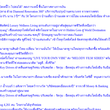
ท
ดหนี้ไว ไปต่อได้" ลดภาระหนี้ ฟื้นโอกาสทางการเงิน
ปลาย ด้วย Diamond Renovation 360° บริการปรับปรุงบ้านครบวงจร จากตราเพชร
บี้ย 0% นาน 3 ปี*” กับ 58 โครงการ บ้านเดี่ยว บ้านแฝด ทาวน์โฮม และคอนโดมิเนียม ทำเล
ทัศน์ Luxury Wellness Living ยกระดับการอยู่อาศัยสู่คุณภาพชีวิตที่เหนือกว่า
Naiyang" เชื่อมต่อทุกไลฟ์สไตล์ พลิกโฉมหาดในยางจาก Hidden Gem สู่ World Destination
“ศูนย์รับสร้างบ้านบางแสน-ชลบุรี” ปักหมุดฐานบริการภาคตะวันออก
มิติการอยู่อาศัย ชูดีไซน์ “บ้านเล่นระดับ” เข้าใจทุกไลฟ์สไตล์ จัดสรรทุกฟังก์ชันให้ลงตัว
าตรฐานสินค้าไทย เปลี่ยน “ความมั่นใจ” ให้เป็นมาตรฐานใหม่ทุกการเลือกซื้อ พร้อมผลั
ัยและคุณภาพชีวิตที่ดีกว่า
ารณ์ครั้งใหม่! ผ่านแคมเปญ “LIVE YOUR OWN VIBE” ส่ง “MELODY FILM SERIES” พร้
ชีวิตที่ใช่ ต่อยอดแนวคิด “อยู่ดี...ทั้งชีวิต”
 Drivers ฝ่าคลื่นเศรษฐกิจซบ ปรับพอร์ต – รัดกุม - ยืดหยุ่น สร้างการเติบโตยั่งยืน รับมือ
ย–มาเลเซีย ในโอกาสนายกฯ เยือนมาเลเซีย ตอกย้ำศักยภาพ ‘เซ็นทรัล ไอซิตี้’ หนุนความร่
ฒนา ย้ำเบอร์ 1 อสังหาฯ ไทยคว้ารางวัล “บริษัทยอดเยี่ยมแห่งปี” จากเวที Money & Banking
และสร้างคุณค่าสู่อนาคต
 Drivers ฝ่าคลื่นเศรษฐกิจซบ ปรับพอร์ต – รัดกุม - ยืดหยุ่น สร้างการเติบโตยั่งยืน รับมือ
g 4,261 ลบ. โกยรายได้ธุรกิจย่อย
กแบบเพื่อธุรกิจ ใช้งานเพื่อชีวิต” คัดสรรทำเลศักยภาพ พร้อมโอกาสเป็นเจ้าของ