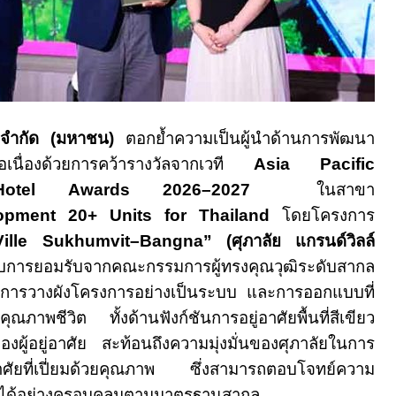
ย จำกัด (มหาชน)
ตอกย้ำความเป็นผู้นำด้านการพัฒนา
ต่อเนื่องด้วยการคว้ารางวัลจากเวที
Asia Pacific
Hotel Awards
2026–2027
ในสาขา
lopment
20+
Units for Thailand
โดยโครงการ
ille Sukhumvit–Bangna” (
ศุภาลัย แกรนด์วิลล์
รับการยอมรับจากคณะกรรมการผู้ทรงคุณวุฒิระดับสากล
การวางผังโครงการอย่างเป็นระบบ และการออกแบบที่
ุณภาพชีวิต ทั้งด้านฟังก์ชันการอยู่อาศัยพื้นที่สีเขียว
งผู้อยู่อาศัย สะท้อนถึงความมุ่งมั่นของศุภาลัยในการ
อาศัยที่เปี่ยมด้วยคุณภาพ ซึ่งสามารถตอบโจทย์ความ
ัยได้อย่างครอบคลุมตามมาตรฐานสากล