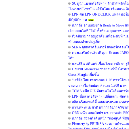
SC ผู้นำแบรนด์อสังหาฯ ลักชัวรี พลิกโ
“Live and Learn” เวอร์ชันใหม่ เชื่อมแนวคิด
LPN ดัน LPN ONE CLICK แพลตฟอร์มสำ
400,000 บาท
ศุภาลัย อ่านเกมขาด Ready to Move ดั
เลือกคอนโดที่ "ใช่" ทั้งทำเล คุณภาพ และพ
เปิดนิยามการอยู่อาศัยเหนือระดับที่ “TH
ทำเลทองคำแห่งภูเก็ต
SENA ลุยตลาดอินเตอร์ ยกพอร์ตคอนโด
ดวงเฮงรับบ้านใหม่! ศุภาลัยมอบ JAEC
ได้”
แสนสิริ x ศศินทร์ เชื่อมโลกการศึกษาสู
HMPRO-HomePro รายงานกำไรไตรมาส 2/
Gross Margin เพิ่มขึ้น
“เรซิโอ โฮม เพชรเกษม110” ทาวน์โฮมสไต
จ่ายเบา ๆ เริ่มต้นผ่อน ล้านละ 1,800 บาท
TCMA ผนึก GIZ ดันเทคโนโลยีลดคาร์บอน
LPN ชี้ตลาดอสังหาฯ เปลี่ยนเกม ดันตลา
ลลิล พร็อพเพอร์ตี้ ฉลองครบรอบ 4 ทศวรร
การเคหะแห่งชาติ ผนึกกำลังภาควิชาก
ORN ผนึก คณะวิทย์ฯ มช. ยกระดับ ESG ข
ศุภาลัย สร้างดี เดินหน้า “น้องสุขดี พี
Plantnery by PRUKSA ร่วมงานบ้านและ