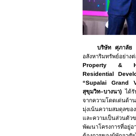
บริษัท ศุภาลั
อสังหาริมทรัพย์อย่าง
Property & 
Residential Deve
“
Supalai Grand V
สุขุมวิท–บางนา)
ได้
จากความโดดเด่นด้าน
มุ่งเน้นความสมดุลของค
และความเป็นส่วนตัวขอ
พัฒนาโครงการที่อยู่
ต้องการของผู้พักอาศ