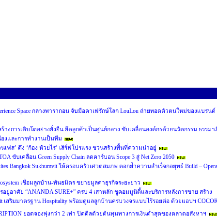
perience Space กลางพารากอน จับมือคาเฟ่รักษ์โลก LouLou ถ่ายทอดตัวตนใหม่ของแบรนด์
หน้าสร้างการเติบโตอย่างยั่งยืน ยึดลูกค้าเป็นศูนย์กลาง ขับเคลื่อนองค์กรด้วยนวัตกรรม ธรรมาภ
ื่องและการทำงานเป็นทีม
นเฟส’ ดึง ‘ก้อง ห้วยไร่’ เสิร์ฟโปรแรง ชวนสร้างพื้นที่ความน่าอยู่
A ขับเคลื่อน Green Supply Chain ลดคาร์บอน Scope 3 สู่ Net Zero 2050
 Suites Bangkok Sukhumvit ให้ครอบครัวเศวตสมภพ ตอกย้ำความสำเร็จกลยุทธ์ Build – Opera
cosystem เชื่อมลูกบ้าน-พันธมิตร ขยายมูลค่าธุรกิจระยะยาว
อยู่อาศัย “ANANDA SURE+” ครบ 4 เสาหลัก ชูคอมมูนิตี้และบริการหลังการขาย สร้าง
usit เสริมมาตรฐาน Hospitality พร้อมดูแลลูกบ้านครบวงจรแบบไร้รอยต่อ ด้วยแอปฯ COCO
RIPTION ยอดจองพุ่งกว่า 2 เท่า ปิดดีลด้วยต้นทุนทางการเงินต่ำสุดของตลาดอสังหาฯ