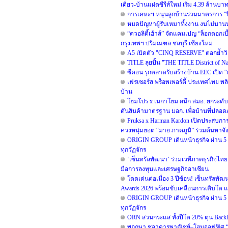
เดี่ยว-บ้านแฝดซีรีส์ใหม่ เริ่ม 4.39 ล้านบา
การเคหะฯ หนุนลูกบ้านร่วมมาตรการ "ปิ
หมดปัญหาผู้รับเหมาทิ้งงาน งบไม่บาน
“ควอลิตี้เฮ้าส์” จัดแคมเปญ “ล็อกดอกเ
กรุงเทพฯ ปริมณฑล ชลบุรี เชียงใหม่
A5 เปิดตัว "CINQ RESERVE" ตอกย้ำวิสัย
TITLE ลุยปั้น "THE TITLE District of 
ซีคอน รุกตลาดรับสร้างบ้าน EEC เปิด 
เฟรเซอร์ส พร็อพเพอร์ตี้ ประเทศไทย พลิก
บ้าน
โฮมโปร x เมกาโฮม ผนึก สมอ. ยกระดับม
ดันสินค้ามาตรฐาน มอก. เพื่อบ้านที่ปลอดภ
Pruksa x Harman Kardon เปิดประสบก
ควงหนุ่มฮอต “มาย ภาคภูมิ” ร่วมค้นหาจังหวะ
ORIGIN GROUP เดินหน้าธุรกิจ ผ่าน 5 Key
ทุกวัฏจักร
‘เซ็นทรัลพัฒนา’ ร่วมเวทีภาคธุรกิจไท
มือการลงทุนและเศรษฐกิจอาเซียน
โดดเด่นต่อเนื่อง 3 ปีซ้อน! เซ็นทรัลพั
Awards 2026 พร้อมขับเคลื่อนการเติบโต 
ORIGIN GROUP เดินหน้าธุรกิจ ผ่าน 5 Key
ทุกวัฏจักร
ORN สวนกระแส ทั้งปีโต 20% ตุน Backlo
พฤกษา ชูอาคารพาณิชย์–โฮมออฟฟิศ “ออ