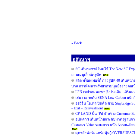
« Back
อสังหาฯ
SC เติมรสชาติใหม่ให้ The New SC Ex
ผ่านเมนูเอ็กซ์คลูซีฟ
ลลิล พร็อพเพอร์ตี้ ก้าวสู่ปีที่ 40 เดิน
บาล การพัฒนาทรัพยากรมนุษย์อย่างต่อเน
LPN เขย่าอมตะชลบุรี ประเดิม ‘เอิร์นม่ว
เสนา ยกระดับ SENA Low Carbon ผนึก TO
ออริจิ้น โฮเทล ปิดดีล ขาย Staybridge
– Exit – Reinvestment
CP LAND ปั้น ‘Pri-d’ สร้าง Customer E
อนันดาฯ เดินหน้ายกระดับมาตรฐานการ
Customer Value ระยะยาว ผนึก Ascott–D
ศุภาลัยฟอร์มแกร่ง หุ้นกู้ OVERSUBSC