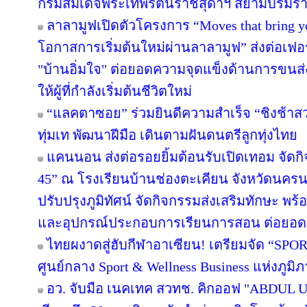
กรมสมเด็จพระเทพรัตนราชสุดาฯ สยามบรมราช
ลาลามูฟเปิดตัวโครงการ “Moves that bring 
โอกาสการเริ่มต้นใหม่ผ่านลาลามูฟ” ส่งต่อเฟอร
"บ้านอิ่มใจ" ต่อยอดความจุดแข็งด้านการขนส่
ให้ผู้ที่กำลังเริ่มต้นชีวิตใหม่
“แลคตาซอย” ร่วมยินดีความสำเร็จ “ชิงช้าสว
ทุ่มเท พัฒนาฝีมือ เดินตามฝันดนตรีลูกทุ่งไทย
แคนนอน ส่งต่อรอยยิ้มต้อนรับเปิดเทอม จัดกิจก
45” ณ โรงเรียนบ้านช่องตะเคียน จังหวัดนครน
ปรับปรุงภูมิทัศน์ จัดกิจกรรมส่งเสริมทักษะ พร
และอุปกรณ์ประกอบการเรียนการสอน ต่อยอ
ไทยผงาดสู่ฮับกีฬาอาเซียน! เตรียมจัด “SPORT
ศูนย์กลาง Sport & Wellness Business แห่งภูมิ
อว. จับมือ เนคเทค สวทช. คิกออฟ "ABDUL Uni