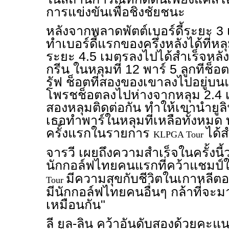
การแข่งขันเพื่อชิงชัยชนะ
หลังจากพลาดพัตต์เบอร์ดี้ระยะ 3 เ
ทำเบอร์ดี้แรกของครึ่งหลังได้ที่หล
ระยะ 4.5 เมตรลงไปได้สำเร็จหลั
กรีน ในหลุมที่ 12 พาร์ 5 ลูกทีช็
รัฟ ช็อตที่สองของเขาลงไปอยู่บน
โพรชช็อตลงไปห่างจากหลุม 2.4 เม
สองหลุมติดต่อกัน ทำให้เขานำยูลิ
เธอทำพาร์ในหลุมที่เหลือทั้งหมด
ครั้งแรกในรายการ
ได้ส
KLPGA Tour
จารวี เผยถึงความสำเร็จในครั้งนี้ว
นักกอล์ฟไทยคนแรกที่คว้าแชมป
มีความสุขกับชีวิตในเกาหลีตอ
Tour
มีนักกอล์ฟไทยคนอื่นๆ กล้าที่จะม
เหมือนกัน"
ลี ยูล-ลิน คว้าอันดับสองด้วยคะแ