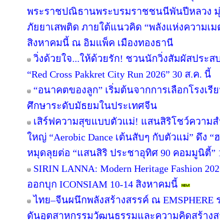
พระราชปณิธานพระบรมราชชนนีพันปีหลวง มุ่ง
ภัยยาเสพติด ภายใต้แนวคิด “พลังแห่งความเมต
สิงหาคมนี้ ณ อิมแพ็ค เมืองทองธานี
วิ่งด้วยใจ...ให้ด้วยรัก! ชวนนักวิ่งสัมผัสปร
“Red Cross Pakkret City Run 2026” 30 ส.ค. นี้
“อนาคตของลูก” เริ่มต้นจากการเลือกโรงเรียนที
ศึกษาระดับมัธยมในประเทศจีน
เสิร์ฟความสุขแบบตัวแม่! แสนสิริโชว์ความสำ
ใหญ่ “Aerobic Dance เต้นสับๆ กับตัวแม่” ดึง “
หมุดลุยต่อ “แสนสิริ ประชาอุทิศ 90 คอมมูนิตี้” 1
SIRIN LANNA: Modern Heritage Fashion 2
ออกบุก ICONSIAM 10-14 สิงหาคมนี้
ไทย–จีนผนึกพลังสร้างสรรค์ ณ EMSPHERE ร
ดันอุตสาหกรรมวัฒนธรรมและความคิดสร้างสรร