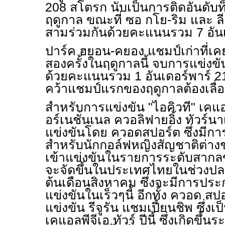
208 สโตรก นับเป็นการติดอันดับท
ฤดูกาล ขณะที่ ซอ กโย-ริม และ ลี
สามร่วมกันด้วยคะแนนรวม 7 อันเ
ปาร์ค ฮยอน-คยอง แชมป์เก่าที่เ
สองครั้งในฤดูกาลนี้ จบการแข่งขัน
ด้วยคะแนนรวม 1 อันเดอร์พาร์ 2
คว้าแชมป์แรกของฤดูกาลต้องเลื
สำหรับการแข่งขัน "ไอคิวที" เคแอล
อร์เนชั่นเนล ควอลิฟายอิ้ง ทัวร์น
แข่งขันโดย ควอดสปอร์ต ซึ่งมีกา
สำหรับนักกอล์ฟหญิงสัญชาติต่างชาต
เข้าแข่งขันในรายการระดับสากลข
จะจัดขึ้นในประเทศไทยในช่วงป
ต้นเดือนสิงหาคม ซึ่งจะมีการป
แข่งขันในเร็วๆนี้ อีกทั้ง ควอด สปอ
แข่งขัน รีจูรัน แชมเปี้ยนชิพ ซึ่งเ
เคแอลพีจีเอ ทัวร์ ปีนี้ ซึ่งเกิดขึ้น