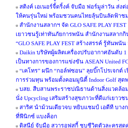
สติงค์ เอเนอร์จี้ดริ้งค์ จับมือ ฟอร์มูล่าวัน 
ให้คนรุ่นใหม่ พร้อมชวนคนไทยลุ้นบินลัดฟ้าชม 
สำนักงานสลากฯ จัด GLO SAFE PLAY FEST เปิด
เยาวชนรู้เท่าทันภัยการพนัน สำนักงานสลากกิ
“GLO SAFE PLAY FEST สร้างสรรค์ รู้ทันพนัน ส
Daikin บริษัทผู้ผลิตเครื่องปรับอากาศอันดับ
เป็นทางการของการแข่งขัน ASEAN United F
“เคโทร” ผนึก “กอล์ฟซอน” ลุยบิ๊กโปรเจกต์ เป
การร่วมทุน พร้อมตั้งคอมมูนิตี้ Indoor Golf สุด
บสย. สืบสานพระราชปณิธานด้านสิ่งแวดล้อม “
นั่ง Upcycling เสริมสร้างสุขภาวะที่ดีแก่เยาวช
สาริศ นำม้วนเดียวจบ หยิบแชมป์ เอดีที บาง
ที่ฟีนิกซ์ แบงค็อก
ดิสนีย์ จับมือ สวารอฟสกี้ ชุบชีวิตตัวละครสุดค