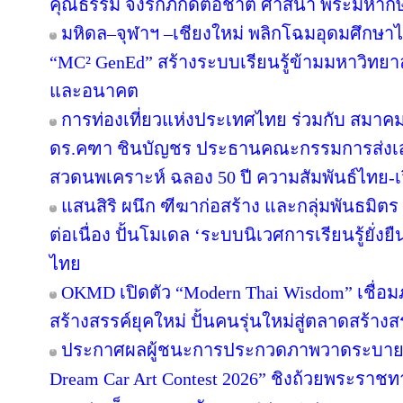
คุณธรรม จงรักภักดีต่อชาติ ศาสนา พระมหากษั
มหิดล–จุฬาฯ –เชียงใหม่ พลิกโฉมอุดมศึกษาไทย
“MC² GenEd” สร้างระบบเรียนรู้ข้ามมหาวิทยา
และอนาคต
การท่องเที่ยวแห่งประเทศไทย ร่วมกับ สมาคมส
ดร.คฑา ชินบัญชร ประธานคณะกรรมการส่งเสร
สวดนพเคราะห์ ฉลอง 50 ปี ความสัมพันธ์ไทย-
แสนสิริ ผนึก ฑีฆาก่อสร้าง และกลุ่มพันธมิตร 
ต่อเนื่อง ปั้นโมเดล ‘ระบบนิเวศการเรียนรู้ยั่
ไทย
OKMD เปิดตัว “Modern Thai Wisdom” เชื่อม
สร้างสรรค์ยุคใหม่ ปั้นคนรุ่นใหม่สู่ตลาดสร้าง
ประกาศผลผู้ชนะการประกวดภาพวาดระบายส
Dream Car Art Contest 2026” ชิงถ้วยพระราช