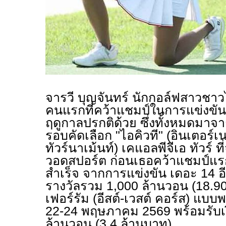
จารวี บุญจันทร์ นักกอล์ฟสาวชา
คนแรกที่คว้าแชมป์ในการแข่งขันข
ฤดูกาลปรกติด้วย ซึ่งทั้งหมดมาจ
รอบคัดเลือก "ไอคิวที" (อินเตอร์เ
ทัวร์นาเม้นท์) เคแอลพีจีเอ ทัวร์ 
วอดสปอร์ต ก่อนเธอคว้าแชมป์แรก
สำเร็จ จากการแข่งขัน เดอะ 14 อี1 
รางวัลรวม 1,000 ล้านวอน (18.90 
เฟอร์รัม (อีสต์-เวสต์ คอร์ส) แบบพ
22-24 พฤษภาคม 2569 พร้อมรับเ
ล้านวอน (3.4 ล้านบาท)