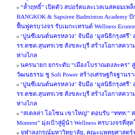
“ล้ำฤทธิ์” เปิดตัว สปอร์ตและเวลเนสคอมเพ
BANGKOK & Sapsiree Badminton Academy ปั
ฟื้นฟูครบวงจร รับเมกะเทรนด์ Wellness Econ
‘ปูนซีเมนต์นครหลวง’ จับมือ ‘มูลนิธิกรุงศรี’
รร.ตชด.สุนทรเวช สังขละบุรี สร้างโอกาสความเ
ห่างไกล
นครนายก ยกระดับ “เมืองโบราณดงละคร” สู่ห
วัฒนธรรม ชู Soft Power สร้างเศรษฐกิจฐานรา
‘ปูนซีเมนต์นครหลวง’ จับมือ ‘มูลนิธิกรุงศรี’
รร.ตชด.สุนทรเวช สังขละบุรี สร้างโอกาสความเ
ห่างไกล
“สเตลล่า โอโซน เขาใหญ่” ตอบรับ “ททท.” ส
Moment” มุ่งเป้าสู่ผู้นำ Wellness ครบวงจรที่
จุฬาลงกรณ์มหาวิทยาลัย, คณะแพทยศาสตร์จ