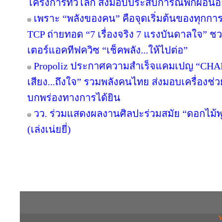
โครงการทั่วโลก ส่งมอบประสบการณ์พักผ่อนอย
เพราะ “พลังของคน” คือจุดเริ่มต้นของทุกการไ
TCP ถ่ายทอด “7 เรื่องจริง 7 แรงบันดาลใจ” ช
เตอร์แอคทีฟควิซ “เช็คพลัง...ให้ไปต่อ”
Propoliz ประกาศความสำเร็จแคมเปญ “CHA
เสียง...ถึงใจ” รวมพลังคนไทย ส่งมอบเครื่องช่วย
บกพร่องทางการได้ยิน
วว. ร่วมแสดงผลงานศิลปะร่วมสมัย “ดอกไม้พุ
(เล่งเน่ยยี่)
Copyright © 2016 inTV co.,Ltd. All Right
V