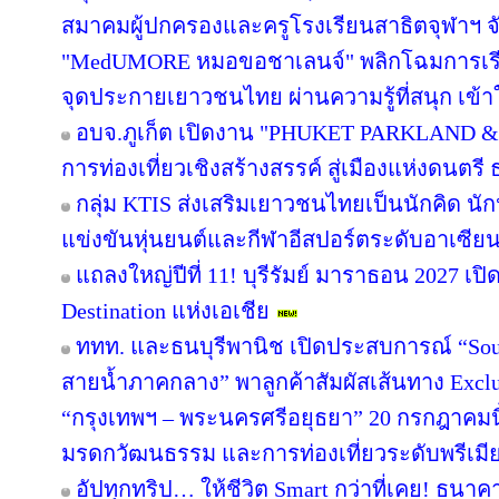
สมาคมผู้ปกครองและครูโรงเรียนสาธิตจุฬาฯ จับม
"MedUMORE หมอขอชาเลนจ์" พลิกโฉมการเรียนร
จุดประกายเยาวชนไทย ผ่านความรู้ที่สนุก เข้า
อบจ.ภูเก็ต เปิดงาน "PHUKET PARKLAND &
การท่องเที่ยวเชิงสร้างสรรค์ สู่เมืองแห่งดนต
กลุ่ม KTIS ส่งเสริมเยาวชนไทยเป็นนักคิด นัก
แข่งขันหุ่นยนต์และกีฬาอีสปอร์ตระดับอาเซียน 
แถลงใหญ่ปีที่ 11! บุรีรัมย์ มาราธอน 2027 เปิ
Destination แห่งเอเชีย
ททท. และธนบุรีพานิช เปิดประสบการณ์ “Soul
สายน้ำภาคกลาง” พาลูกค้าสัมผัสเส้นทาง Excl
“กรุงเทพฯ – พระนครศรีอยุธยา” 20 กรกฎาคมนี
มรดกวัฒนธรรม และการท่องเที่ยวระดับพรีเมี
อัปทุกทริป… ให้ชีวิต Smart กว่าที่เคย! ธนาค