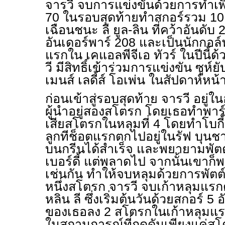
จารวี จบการแข่งขันด้วยการทำเพิ่
70 ในรอบสุดท้ายทำสกอร์รวม 10 
เฉือนชนะ ลี ยูล-ลิน ที่คว้าอันดับ
อันเดอร์พาร์ 208 และเป็นนักกอล์ฟ
แรกใน เคแอลพีจีเอ ทัวร์ ในปีนี้ด
วี มีสิทธิ์เข้าร่วมการแข่งขัน ซูห์ยั
เมนส์ เลดี้ส์ โอเพ่น ในสัปดาห์หน้
ก่อนเข้าสู่รอบสุดท้าย จารวี อยู่
ผู้นำอยู่สองสโตรก โดยเธอทำพาร์ได
เสียสโตรกในหลุมที่ 4 โดยทำโบกี้
ลูกทีช็อตแรกตกไปอยู่ในรัฟ บุนชาน
บนกรีนได้สำเร็จ และพยายามพัตต
เบอร์ดี้ แต่พลาดไป จากนั้นเขาก็พ
เช่นกัน ทำให้จบหลุมด้วยการพัตต
หนึ่งสโตรก จารวี จบเก้าหลุมแรก
หลิน ลี ซึ่งเริ่มต้นวันด้วยสกอร์ 5
ของเธอลง 2 สโตรกในเก้าหลุมแรก 
ในสถานการณ์ที่กดดันเพียงแค่สโต