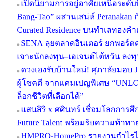
เปิดนิยามการอยู่อาศัยเหนือระดับ
Bang-Tao” ผสานเสน่ห์ Peranakan กั
Curated Residence บนทำเลทองคำแ
SENA ลุยตลาดอินเตอร์ ยกพอร์
เจาะนักลงทุน–เอเจนต์ไต้หวัน ลง
ดวงเฮงรับบ้านใหม่! ศุภาลัยมอบ 
ผู้โชคดี จากแคมเปญพิเศษ “UN
ล็อกชีวิตที่เลือกได้”
แสนสิริ x ศศินทร์ เชื่อมโลกการศึก
Future Talent พร้อมรับความท้าท
HMPRO-HomePro รายงานกำไรไ