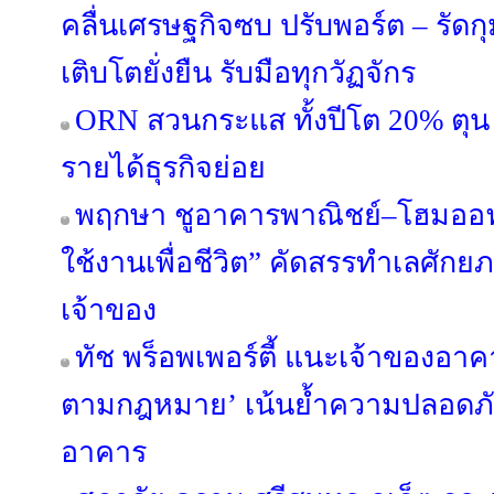
คลื่นเศรษฐกิจซบ ปรับพอร์ต – รัดกุม
เติบโตยั่งยืน รับมือทุกวัฏจักร
ORN สวนกระแส ทั้งปีโต 20% ตุน 
รายได้ธุรกิจย่อย
พฤกษา ชูอาคารพาณิชย์–โฮมออฟฟ
ใช้งานเพื่อชีวิต” คัดสรรทำเลศัก
เจ้าของ
ทัช พร็อพเพอร์ตี้ แนะเจ้าของอ
ตามกฎหมาย’ เน้นย้ำความปลอดภัย 
อาคาร