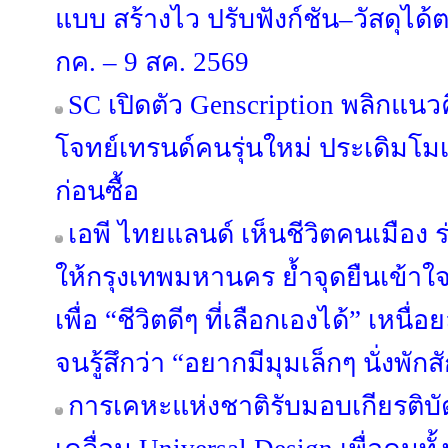
แบบ สร้างไว ปรับฟังก์ชัน–วัสดุได
กค. – 9 สค. 2569
SC เปิดตัว Genscription พลิกแนว
โจทย์เทรนด์คนรุ่นใหม่ ประเดิมโม
ก่อนซื้อ
เอพี ไทยแลนด์ เห็นชีวิตคนเมือง ร่
ให้กรุงเทพมหานคร ย้ำจุดยืนเข้าใ
เพื่อ “ชีวิตดีๆ ที่เลือกเองได้” เหนื
จนรู้สึกว่า “อยากมีมุมเล็กๆ นั่งพักส
การเคหะแห่งชาติรับมอบเกียรติบ