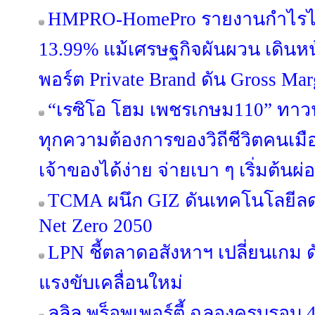
HMPRO-HomePro รายงานกำไรไ
13.99% แม้เศรษฐกิจผันผวน เดินห
พอร์ต Private Brand ดัน Gross Margi
“เรซิโอ โฮม เพชรเกษม110” ทาวน์โ
ทุกความต้องการของวิถีชีวิตคนเมือ
เจ้าของได้ง่าย จ่ายเบา ๆ เริ่มต้นผ
TCMA ผนึก GIZ ดันเทคโนโลยีลดค
Net Zero 2050
LPN ชี้ตลาดอสังหาฯ เปลี่ยนเกม ด
แรงขับเคลื่อนใหม่
ลลิล พร็อพเพอร์ตี้ ฉลองครบรอบ 4