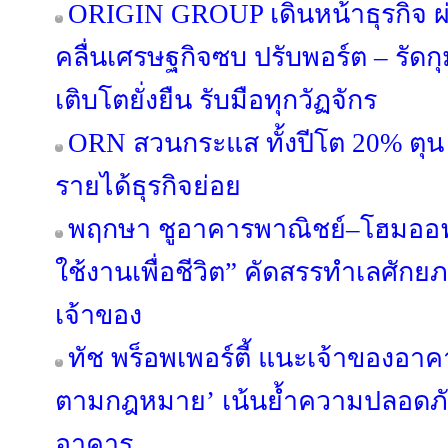
ORIGIN GROUP เดินหน้าธุรกิจ ผ่
คลื่นเศรษฐกิจซบ ปรับพอร์ต – รัดกุม
เติบโตยั่งยืน รับมือทุกวัฏจักร
ORN สวนกระแส ทั้งปีโต 20% ตุน 
รายได้ธุรกิจย่อย
พฤกษา ชูอาคารพาณิชย์–โฮมออฟฟ
ใช้งานเพื่อชีวิต” คัดสรรทำเลศัก
เจ้าของ
ทัช พร็อพเพอร์ตี้ แนะเจ้าของอ
ตามกฎหมาย’ เน้นย้ำความปลอดภัย 
อาคาร