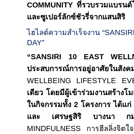
COMMUNITY
ที่รวบรวมแบรนด์โ
และซูเปอร์ลักซ์ชัวรี่จากแสนสิริ
ไฮไลต์ความสำเร็จงาน “
SANSIR
DAY”
“
SANSIRI
10
EAST WELL
ประสบการณ์การอยู่อาศัยในสังคมท
WELLBEING LIFESTYLE E
เดียว
โดย
มีผู้เข้าร่วมงานสร้างโม
ใน
กิจกรรมทั้ง
2
โครงการ ได้แก่
และ เศรษฐสิริ บางนา กม
MINDFULNESS
การฮีลลิ่งจิ