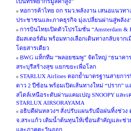
เป็นทรัพยากรมูลค่าสูง”
หอการค้าไทย ถก รมว.พลังงาน เสนอแนวทางป
ประชาชนและภาคธุรกิจ มุ่งเปลี่ยนผ่านสู่พลั
การบินไทยเปิดตัวโปรโมชั่น “Amsterdam & 
อัมสเตอร์ดัม พร้อมทางเลือกเดินทางกลับจากเม
โดยสารเดียว
BWG แท็กทีม “พลอยชมพู” จัดใหญ่ “ธนาคารอิ่ม
สระบุรีสร้างสุข แยกขยะเพื่อโลก
STARLUX Airlines ตอกย้ำมาตรฐานสายการ
ดาว 2 ปีซ้อน พร้อมเปิดเส้นทางใหม่ “ปราก”
สไตล์เหนือระดับผ่านแคมเปญ SNOOPY และเค
STARLUX AIRSORAYAMA
อธิบดีฝนหลวงฯ สั่งปรับแผนรับมือฝนทิ้งช่วง 
จ.สระแก้ว เติมน้ำต้นทุนให้เขื่อนสำคัญและช่ว
และภาคตะวันออก