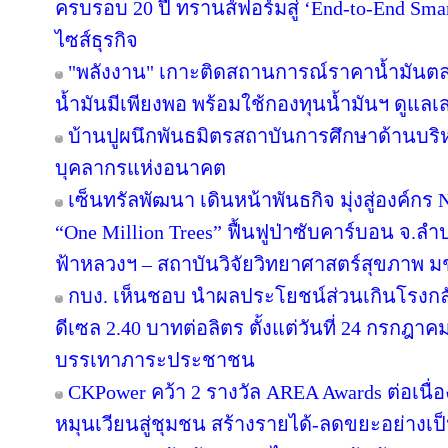
ครบรอบ 20 ปี ทรานส์ฟอร์มสู่ ‘End-to-End Smart
ไซส์ธุรกิจ
"พลังงาน" เกาะติดสถานการณ์ราคาน้ำมันตลา
น้ำมันมีเพียงพอ พร้อมใช้กองทุนน้ำมันฯ ดูแล
บ้านปูผนึกพันธมิตรสถาบันการศึกษาด้านบริ
บุคลากรแห่งอนาคต
เซ็นทรัลพัฒนา เดินหน้าพันธกิจ มุ่งสู่องค์ก
“One Million Trees” ฟื้นฟูป่าซับคาร์บอน จ.ลำปาง
ฟ้าหลวงฯ – สถาบันวิจัยวิทยาศาสตร์สุขภาพ ม
กบง. เห็นชอบ นำผลประโยชน์ส่วนเกินโรงกลั
ดีเซล 2.40 บาทต่อลิตร ตั้งแต่วันที่ 24 กรกฎาคม 
บรรเทาภาระประชาชน
CKPower คว้า 2 รางวัล AREA Awards ต่อเนื่องป
หมุนเวียนสู่ชุมชน สร้างรายได้-ลดขยะอย่างเป