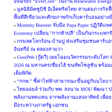
อัจฉริยะ “EverCore” ในงาน Renewable Energy
มูลนิธิมิตซูบิชิ อิเล็คทริคไทย สานต่อภารกิจฟ
พื้นที่สีเขียวและศักยภาพกักเก็บคาร์บอนอย่างยั
Mommy Booster จับมือ Papa Paper ปฏิวัติแพคเ
Economy เปลี่ยน "กากหัวปลี" เป็นกันกระแทกร
กรมลดโลกร้อน-บ้านปู ส่งเสริมชุมชนคาร์บอน
อินทรีย์ ณ คลองสามวา
GoodWe (กู๊ดวี) เผยโฉมนวัตกรรมระดับโลก
2026 ณ มหานครเซี่ยงไฮ้ ขนทัพโซลูชัน พร้อ
เต็มพิกัด
“กกพ.” ชี้ค่าไฟฟ้าสาธารณะขึ้นอยู่กับนโยบ
ไทยออยล์ ร่วมกับ พพ. ลงนาม MOU พัฒนา ปร
พลังงานทดแทน จากพลังงานแสงอาทิตย์ เพื่อ
มือระหว่างภาครัฐ-เอกชน