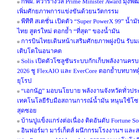
กฟผ. คว้ารางวัล Prime Minister Award มุ่งพ
เพิ่มศักยภาพการแข่งขันด้วยนวัตกรรม
พีทีที สเตชั่น เปิดตัว “Super PowerX 99” น้
ไทย สูตรใหม่ ตอกย้ำ “ที่สุด” ของน้ำมัน
การบินไทยเดินหน้าเสริมศักยภาพฝูงบิน รับม
เติบโตในอนาคต
Solis เปิดตัวโซลูชันระบบกักเก็บพลังงานครบ
2026 ชู FlexAIO และ EverCore ตอกย้ำบทบาทผู
ยุโรป
“เอกนัฏ” มอบนโยบาย พลังงานจังหวัดทั่วปร
เทคโนโลยีรับมือสถานการณ์น้ำมัน หนุนใช้โซล
สุดซอย
บ้านปูแข็งแกร่งต่อเนื่อง ติดอันดับ Fortune Sou
อินฟอร์มา มาร์เก็ตส์ ผนึกกรมโรงงานฯ และส