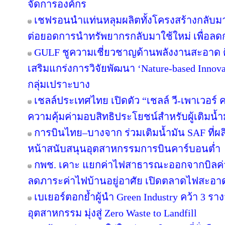
จัดการองค์กร
เชฟรอนนำแท่นหลุมผลิตทั้งโครงสร้างกลับมาใ
ต่อยอดการนำทรัพยากรกลับมาใช้ใหม่ เพื่อลด
GULF ชูความเชี่ยวชาญด้านพลังงานสะอาด ติ
เสริมแกร่งการวิจัยพัฒนา ‘Nature-based Innov
กลุ่มเปราะบาง
เชลล์ประเทศไทย เปิดตัว “เชลล์ วี-เพาเวอร
ความคุ้มค่ามอบสิทธิประโยชน์สำหรับผู้เติมน้ำม
การบินไทย–บางจาก ร่วมเติมน้ำมัน SAF ที่ผ
หน้าสนับสนุนอุตสาหกรรมการบินคาร์บอนต่ำ
กพช. เคาะ แยกค่าไฟสาธารณะออกจากบิลค
ลดภาระค่าไฟบ้านอยู่อาศัย เปิดตลาดไฟสะอาด
เบเยอร์ตอกย้ำผู้นำ Green Industry คว้า 3 ร
อุตสาหกรรม มุ่งสู่ Zero Waste to Landfill