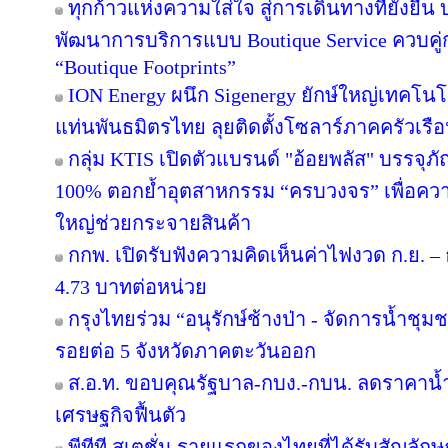
ทุกก้าวแห่งความใส่ใจ สู่การเดินทางที่ยั่งยื
พัฒนาการบริการแบบ Boutique Service ควบคู่
“Boutique Footprints”
ION Energy ผนึก Sigenergy ยักษ์ใหญ่เทคโน
แท่นพันธมิตรไทย ลุยติดตั้งโซลาร์ภาคครัวเรือนเ
กลุ่ม KTIS เปิดตัวแบรนด์ "อ้อยพลัส" บรรจุภ
100% ตอกย้ำอุตสาหกรรม “ครบวงจร” เพื่อความยั
ใหญ่ช่วยกระจายสินค้า
กกพ. เปิดรับฟังความคิดเห็นค่าไฟงวด ก.ย. – 
4.73 บาทต่อหน่วย
กรุงไทยร่วม “อนุรักษ์ช้างป่า - จัดการน้ำชุมชน
รอยต่อ 5 จังหวัดภาคตะวันออก
ส.อ.ท. ขอบคุณรัฐบาล-กบง.-กบน. ลดราคาน้ำ
เศรษฐกิจฟื้นตัว
พีทีที สเตชั่น รายแรกของไทยที่ได้รับสัญลัก