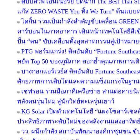
ดับบลิวพี เอ็นเนอร์ยี่ ปิดฉาก The Best Thai S
แก๊ส ZERO WASTE You ทิ้ง We Turn” ต้นแบบหม
ไดกิ้น ร่วมเป็นกำลังสำคัญขับเคลื่อน GREEN
คาร์บอนในภาคอาคาร เดินหน้าเทคโนโลยีสีเขี
ปั้น “คน” ขับเคลื่อนทั้งอุตสาหกรรมสู่เป้าหมา
PTG ฟอร์มแกร่ง! ติดอันดับ “Fortune Southeast
หยัด Top 50 ของภูมิภาค ตอกย้ำคุณภาพการเติ
บางกอกแอร์เวย์ส ติดอันดับ Fortune Southeas
ศักยภาพการเติบโตและความแข็งแกร่งในฐานะผ
เชฟรอน ร่วมมือภาคีเครือข่าย สานต่อค่ายนิเว
พลังคนรุ่นใหม่ สู่นักวิทย์ทะเลรุ่นเยาว์
KG Solar เปิดตัวเทคโนโลยี “แผงโซลาร์เซลล
ประสิทธิภาพระดับใหม่ของพลังงานแสงอาทิตย
วว. ผนึกกำลัง สถาบันพัฒนาองค์กรชุมชน ขับ