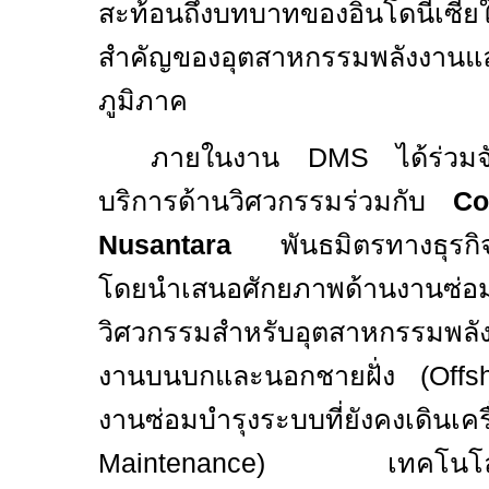
สะท้อนถึงบทบาทของอินโดนีเซีย
สำคัญของอุตสาหกรรมพลังงานแล
ภูมิภาค
ภายในงาน
DMS
ได้ร่ว
บริการด้านวิศวกรรมร่วมกับ
Co
Nusantara
พันธมิตรทางธุรก
โดยนำเสนอศักยภาพด้านงานซ่อม
วิศวกรรมสำหรับอุตสาหกรรมพล
งานบนบกและนอกชายฝั่ง (
Off
งานซ่อมบำรุงระบบที่ยังคงเดินเ
Maintenance)
เทคโนโ