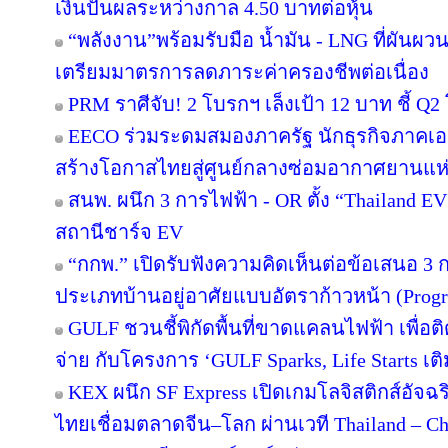
เงินปันผลระหว่างกาล 4.50 บาทต่อหุ้น
“พลังงาน”พร้อมรับมือ น้ำมัน - LNG ที่ผันผว
เตรียมมาตรการลดภาระค่าครองชีพต่อเนื่อง
PRM ราศีจับ! 2 โบรกฯ เล็งเป้า 12 บาท ชี้ Q2 
EECO ร่วมระดมสมองภาครัฐ นักธุรกิจภาคเ
สร้างโอกาสไทยสู่ศูนย์กลางซ่อมอากาศยานแห่
สนพ. ผนึก 3 การไฟฟ้า - OR ตั้ง “Thailand E
สถานีชาร์จ EV
“กกพ.” เปิดรับฟังความคิดเห็นต่อข้อเสนอ 3 
ประเภทบ้านอยู่อาศัยแบบอัตราก้าวหน้า (Progr
GULF ชวนชี้พิกัดพื้นที่ขาดแคลนไฟฟ้า เพื่อติ
จ่าย กับโครงการ ‘GULF Sparks, Life Starts เติ
KEX ผนึก SF Express เปิดเกมโลจิสติกส์อัจ
ไทยเชื่อมตลาดจีน–โลก ผ่านเวที Thailand – C