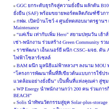
GGC ยกระดับธุรกิจสู่ความยั่งยืน ผลักดัน B1
ยั่งยืน (SAF) พร้อมขยายพอร์ตผลิตภัณฑ์ชีวภา
กฟผ. เปิดบ้านโชว์ 4 ศูนย์ทดสอบมาตรฐานฯ
Maintenance
“แค่เริ่ม เท่ากับเพิ่ม Hero” สยามปทุมวัน เฮ้า
เช่า-พนักงาน ร่วมสร้าง Green Community รว
ราชพัฒนา เอ็นเนอร์ยี ผนึก CSSC–มจธ. ดัน 
ไฟฟ้าโซลาร์เซลล์
BAM ผนึก มูลนิธิแม่ฟ้าหลวงฯ ลงนาม MOU พล
“โครงการพัฒนาพื้นที่สีเขียวต้นแบบการใช้ประโ
แวดล้อมอย่างยั่งยืน” เป็นพื้นที่แห่งคุณค่า สู่
WP Energy นำพนักงานกว่า 200 คน ร่วมภา
BEACH”
Solis นำทัพนวัตกรรมสู่ยุค Solar-plus-storag