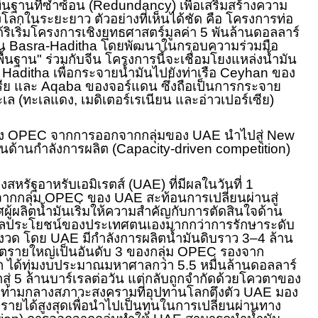
้นฐานที่ซ้ำซ้อน (
Redundancy)
เพื่อเสริมสร้างความ
โลกในระยะยาว ตัวอย่างที่เห็นได้ชัด คือ โครงการท่อ
ได้ริเริ่มโครงการเชิงยุทธศาสตร์มูลค่า 5 พันล้านดอลลาร์
ัน
Basra-Haditha
โดยพัฒนาในกรอบความร่วมมือ
้นฐาน" ร่วมกับจีน โครงการนี้จะเชื่อมโยงแหล่งน้ำมัน
ี
Haditha
เพื่อกระจายน้ำมันไปยังท่าเรือ
Ceyhan
ของ
รีย และ
Aqaba
ของจอร์แดน ซึ่งถือเป็นการกระจาย
ะเล (ทะเลแดง
,
เมดิเตอร์เรเนียน และอ่าวเปอร์เซีย)
อง
OPEC
จากการออกจากกลุ่มของ
UAE
นำไปสู่
New
นด้านกำลังการผลิต (
Capacity-driven competition)
หรัฐอาหรับเอมิเรตส์ (
UAE)
ที่มีผลในวันที่ 1
ากกลุ่ม
OPEC
ของ
UAE
สะท้อนการเปลี่ยนผ่านสู่
ศผู้ผลิตน้ำมันเริ่มให้ความสำคัญกับการตัดสินใจด้าน
ผลประโยชน์ของประเทศตนเองมากกว่าการรักษาระดับ
มงวด โดย
UAE
มีกำลังการผลิตน้ำมันดิบราว 3–4 ล้าน
ผลิตรายใหญ่เป็นอันดับ 3 ของกลุ่ม
OPEC
รองจาก
ัก ได้ทุ่มงบประมาณมหาศาลกว่า 5.5 หมื่นล้านดอลลาร์
สู่ 5 ล้านบาร์เรลต่อวัน แต่กลับถูกจำกัดด้วยโควตาของ
่ามกลางสภาวะสงครามที่อุปทานโลกตึงตัว
UAE
มอง
ายได้สูงสุดเพื่อนำไปเป็นทุนในการเปลี่ยนผ่านทาง