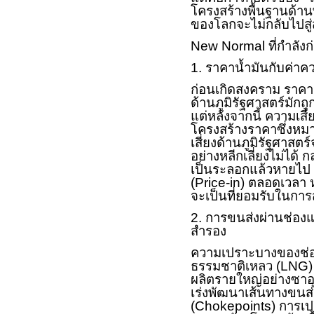
โครงสร้างพื้นฐานด้าน
ของโลกจะไม่กลับไปสู่
New Normal
ที่กำลัง
1. ราคาน้ำมันกับค่าคว
ก่อนเกิดสงคราม ราคา
ด้านภูมิรัฐศาสตร์มักถู
แต่หลังจากนี้ ความเสี
โครงสร้างราคาซึ่งหม
เสี่ยงด้านภูมิรัฐศาสต
อย่างหลีกเลี่ยงไม่ได้ 
เป็นระลอกแล้วหายไป
(
Price-in)
ตลอดเวลา ห
จะเป็นที่ยอมรับในกา
2. การขนส่งผ่านช่องแค
สำรอง
ความเปราะบางของช่อง
ธรรมชาติเหลว (
LNG
ผลิตรายใหญ่อย่างซาอุด
เร่งพัฒนาเส้นทางขนส่
(
Chokepoints)
การเปล