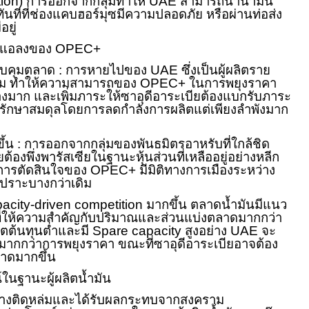
tion)
การออกจากกลุ่มทำให้
UAE
สามารถนำน้ำมัน
้ทันทีที่ช่องแคบฮอร์มุซมีความปลอดภัย หรือผ่านท่อส่ง
อยู่
นแอลงของ
OPEC+
วบคุมตลาด : การหายไปของ
UAE
ซึ่งเป็นผู้ผลิตราย
ุ่ม ทำให้ความสามารถของ
OPEC+
ในการพยุงราคา
งมาก และเพิ่มภาระให้ซาอุดีอาระเบียต้องแบกรับภาระ
้รักษาสมดุลโดยการลดกำลังการผลิตแต่เพียงลำพังมาก
ขึ้น : การออกจากกลุ่มของพันธมิตรอาหรับที่ใกล้ชิด
ยต้องพึ่งพารัสเซียในฐานะหุ้นส่วนที่เหลืออยู่อย่างหลีก
ให้การตัดสินใจของ
OPEC+
มีมิติทางการเมืองระหว่าง
เปราะบางกว่าเดิม
acity-driven competition
มากขึ้น ตลาดน้ำมันมีแนว
นที่ให้ความสำคัญกับปริมาณและส่วนแบ่งตลาดมากกว่า
ิตต้นทุนต่ำและมี
Spare capacity
สูงอย่าง
UAE
จะ
ต มากกว่าการพยุงราคา ขณะที่ซาอุดีอาระเบียอาจต้อง
าดมากขึ้น
์ในฐานะผู้ผลิตน้ำมัน
างติดหล่มและได้รับผลกระทบจากสงคราม