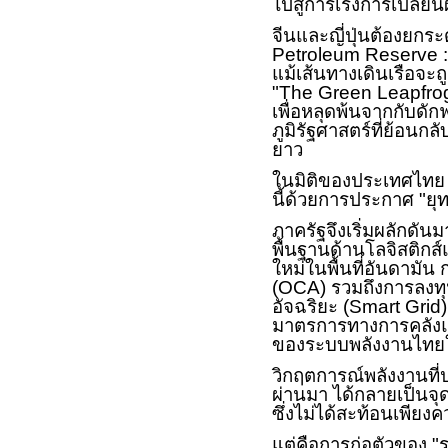
ไปสู่การเร่งการเปลี่ย
จีนและญี่ปุ่นต้องยกร
Petroleum Reserve 
แม้เส้นทางเดินเรือจะ
"
The Green Leapfro
เพื่อหลุดพ้นจากกับดั
ภูมิรัฐศาสตร์ที่ย้อ
ยาว
ในมิติของประเทศไทย
นี้ด้วยการประกาศ "ย
ภาครัฐจึงเริ่มผลักดั
พื้นฐานด้านโลจิสติก
ใหม่ในพื้นที่อันดามัน
(
OCA)
รวมถึงการลงทุ
อัจฉริยะ (
Smart Grid
มาตรการทางการคลังและ
ของระบบพลังงานไท
วิกฤตการณ์พลังงานที
ผ่านมา ได้กลายเป็นจุด
ซึ่งไม่ได้สะท้อนเพีย
แต่คือการก่อตัวของ "