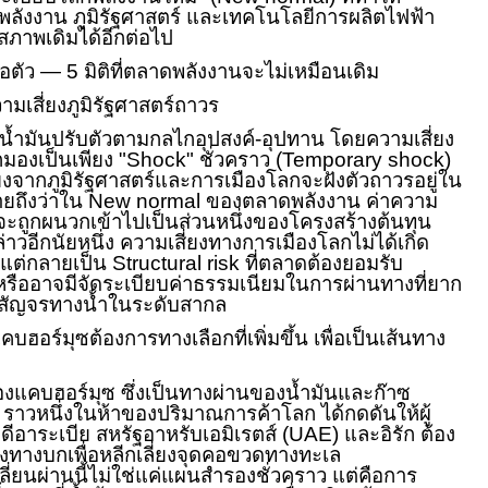
พลังงาน ภูมิรัฐศาสตร์ และเทคโนโลยีการผลิตไฟฟ้า
สภาพเดิมได้อีกต่อไป
ก่อตัว — 5 มิติที่ตลาดพลังงานจะไม่เหมือนเดิม
ามเสี่ยงภูมิรัฐศาสตร์ถาวร
น้ำมันปรับตัวตามกลไกอุปสงค์-อุปทาน โดยความเสี่ยง
กมองเป็นเพียง "
Shock"
ชั่วคราว (
Temporary shock)
่ยงจากภูมิรัฐศาสตร์และการเมืองโลกจะฝังตัวถาวรอยู่ใน
ายถึงว่าใน
New normal
ของตลาดพลังงาน ค่าความ
ร์จะถูกผนวกเข้าไปเป็นส่วนหนึ่งของโครงสร้างต้นทุน
กล่าวอีกนัยหนึ่ง ความเสี่ยงทางการเมืองโลกไม่ได้เกิด
 แต่กลายเป็น
Structural risk
ที่ตลาดต้องยอมรับ
รืออาจมีจัดระเบียบค่าธรรมเนียมในการผ่านทางที่ยาก
รสัญจรทางน้ำในระดับสากล
บฮอร์มุซต้องการทางเลือกที่เพิ่มขึ้น เพื่อเป็นเส้นทาง
แคบฮอร์มุซ ซึ่งเป็นทางผ่านของน้ำมันและก๊าซ
)
ราวหนึ่งในห้าของปริมาณการค้าโลก ได้กดดันให้ผู้
ีอาระเบีย สหรัฐอาหรับเอมิเรตส์ (
UAE)
และอิรัก ต้อง
งทางบกเพื่อหลีกเลี่ยงจุดคอขวดทางทะเล
ี่ยนผ่านนี้ไม่ใช่แค่แผนสำรองชั่วคราว แต่คือการ