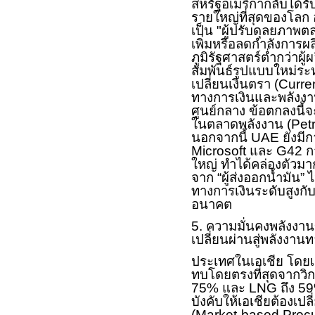
สหรัฐอเมริกากลับได้
รายใหญ่ที่สุดของโลก
เป็น "ผู้ปรับดุลยภาพต
เพิ่มหรือลดกำลังการผลิต
ภูมิรัฐศาสตร์ต่ำกว่าผ
สัมพันธ์รูปแบบใหม่ระ
เปลี่ยนเงินตรา (
Curre
ทางการเงินและพลังงาน
ศูนย์กลาง ข้อตกลงนี้
ในตลาดพลังงาน (
Pet
นอกจากนี้
UAE
ยังมี
Microsoft
และ
G
42 ก
ใหญ่ ทำได้คล่องตัวมาก
จาก “ผู้ส่งออกน้ำมัน” ไ
ทางการเงินระดับสูงกั
อนาคต
5. ความมั่นคงพลังงา
เปลี่ยนผ่านสู่พลังงานทา
ประเทศในเอเชีย โดยเฉพ
ทบโดยตรงที่สุดจากวิก
75% และ
LNG
ถึง 5
บังคับให้เอเชียต้อง
(
Market-based Proc