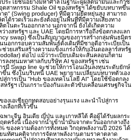
รับประโยชน์อย่างมหาศาลในฐานะผู้ผลิตน้ำมันและก๊าซ
 อุตสาหกรรม
Shale Oil
ของสหรัฐฯ ได้ขยับบทบาทขึ้น
ลาด" (
Swing producer)
ที่มีความยืดหยุ่นสูง สามารถ
ได้รวดเร็วและยังตั้งอยู่ในพื้นที่ที่มีความเสี่ยงทาง
ู้ผลิตในตะวันออกกลาง นอกจากนี้ ยังได้เกิดความ
หว่างสหรัฐฯ และ
UAE
โดยมีการหารือถึงข้อตกลงแลก
ncy swap)
ซึ่งเป็นสัญญาณของการสร้างกลุ่มพันธมิตร
นอกกรอบความสัมพันธ์ดั้งเดิมที่มีซาอุดีอาระเบียเป็น
จะช่วยเสริมสร้างความแข็งแกร่งให้กับเงินดอลลาร์สหรัฐ
rodollar)
ต่อไป แม้ว่าระเบียบเดิมจะสั่นคลอนก็ตาม
การลงทุนมหาศาลกับบริษัท
AI
ของสหรัฐฯ เช่น
ารมี
Swap line
จะช่วยให้การโอนเงินลงทุนระดับยักษ์
ขึ้น ซึ่งในบริบทนี้
UAE
พยายามเปลี่ยนบทบาทตัวเอง
ปสู่การเป็น "
Hub
ของเทคโนโลยี
AI"
โดยใช้ข้อตกลง
บสหรัฐฯ เป็นเกราะป้องกันและตัวขับเคลื่อนเศรษฐกิจใน
นของเอเชียถูกทดสอบอย่างรุนแรง และนำไปสู่การ
งเลือกที่เร็วขึ้น
าะจีน อินเดีย ญี่ปุ่น และเกาหลีใต้ คือผู้ได้รับผลกระ
ฤตครั้งนี้ เนื่องจากนำเข้าน้ำมันจากตะวันออกกลางถึง
9% ของความต้องการทั้งหมด วิกฤตพลังงานปี 2026 ได้
เปลี่ยนทัศนคติจากการจัดหาพลังงานตามราคาตลาด
urement)
ไปสู่การบริหารความมั่นคงทางพลังงานด้วย