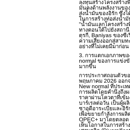
ลงทุนสร้างโครงสร้างพื
มั่นคงด้านพลังงานของ
ส่งน้ำมันของอิรัก ซึ่ง
ในการสร้างท่อส่งน้ำม
"น้ำมันแลกโครงสร้างพื
ทางตอนใต้ไปยังสถาน
ตุรกี
, Baniyas
ของซีเ
ความเสี่ยงออกสู่สามท
อย่างที่ไม่เคยมีมาก่อน
3. การแตกเอกภาพข
normal
ของการแข่งขั
มากขึ้น
การประกาศถอนตัวของส
พฤษภาคม 2026 ออกจ
New normal
ที่ประเท
การผลิตโดยคำนึงถึง
ราคาผ่านโควตาที่เข้
บาร์เรลต่อวัน เป็นผู้
ซาอุดีอาระเบียและอิร
เพื่อขยายกำลังการผลิต
OPEC+
มาโดยตลอด ท
เห็นโอกาสในการสร้างร