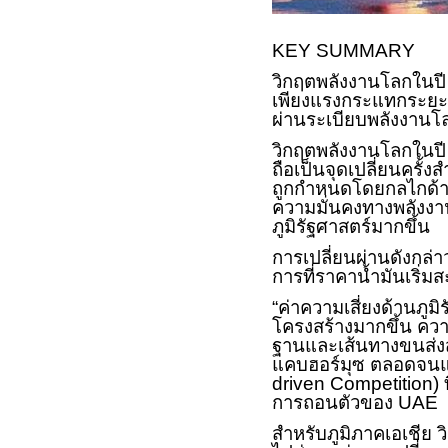
KEY SUMMARY
วิกฤตพลังงานโลกในปี
เพียงแรงกระแทกระยะสั
ผ่านระเบียบพลังงานโ
วิกฤตพลังงานโลกในป
ถือเป็นจุดเปลี่ยนครั้
ถูกกำหนดโดยกลไกด้าน
ความมั่นคงทางพลังง
ภูมิรัฐศาสตร์มากขึ้น
การเปลี่ยนผ่านดังกล่
การที่ราคาน้ำมันเริ่ม
“ค่าความเสี่ยงด้านภูมิร
โครงสร้างมากขึ้น คว
ฐานและเส้นทางขนส่งส
แคบฮอร์มุซ ตลอดจนแน
driven Competition)
การถอนตัวของ
UAE
สำหรับภูมิภาคเอเชีย วิ