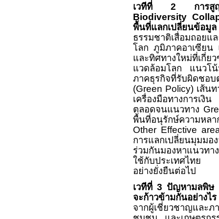
เวทีที่
2
การสูญเ
Biodiversity Coll
พื้นที่แลกเปลี่ยนข้
ธรรมชาติเสื่อมถอยแ
โลก ภูมิภาคอาเซียน
และทิศทางใหม่ที่เกี่
แวดล้อมโลก แนวโน
ภาคธุรกิจที่รับผิด
(
Green Policy)
เส้น
เครื่องมือทางการเงิน
ตลอดจนแนวทาง
Gre
พื้นที่อนุรักษ์ความห
Other Effective ar
การแลกเปลี่ยนมุมมองจ
ร่วมกันมองหาแนวทาง
ใช้กับประเทศไทย อัน
อย่างยั่งยืนต่อไป
เวทีที่
3
ปัญหามลพิษ
จะก้าวข้ามกันอย่าง
จากผู้เชี่ยวชาญและภา
ชุมชน และเกษตรกรรม 