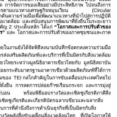
ด การจัดการของเสียอย่างมีประสิทธิภาพ ไปจนถึงการ
ัพยากรตามแนวทางเศรษฐกิจหมุนเวียน (
Circular
กดันความร่วมมือเพื่อพัฒนาแนวทางที่นำไปสู่การปฏิบัติ
่งแวดล้อม และสนับสนุนการพัฒนาที่ยั่งยืนในระยะยาว
ำคัญ
2
ประเด็นหลัก ได้แก่
“โอกาสและการปรับตัวของ
ร”
และ โอกาสและการปรับตัวของภาคชุมชนและภาค
ในงานยังได้จัดพิธีลงนามบันทึกข้อตกลงความร่วมมือ
การส่งเสริมผลิตภัณฑ์และบริการที่เป็นมิตรกับสิ่งแวดล้อม
ยวไทยระหว่างมูลนิธิอาคารเขียวไทยกับ มูลนิธิสถาบัน
อยกระดับมาตรฐานอาคารเขียวด้วยผลิตภัณฑ์ที่ได้การ
้อมของ
TEI
กลไกสำคัญในการขับเคลื่อนประเทศไทยไป
ี่ยั่งยืน การลดการปล่อยก๊าซเรือนกระจก และการมุ่งสู่
บอน พร้อมพิธีมอบรางวัลและเชิดชูเกียรติภาคีสิ่ง
เชิดชูเกียรติและเกียรติบัตรฉลากเขียวและฉลากสิ่ง
การที่คำนึงถึงการดำเนินธุรกิจที่เป็นมิตรกับสิ่ง
งวัลพลังสื่อขับเคลื่อนสิ่งแวดล้อมไทย ที่เปิดโอกาสให้