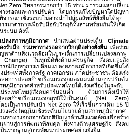
Net Zero
วิทยากรมากกว่า 15 ท่าน มาร่วมแลกเปลี่ยน
นทางรอดและการปรับตัว โดยการแก้ไขปัญหาใดปัญหา
จารณาเชิงระบบไม่อาจนำไปสู่ผลลัพธ์ที่ยั่งยืนได้ทุก
รมาตรการเพื่อรับมือกับวิกฤติทั้งสามพร้อมกันให้เกิด
นระบบ ดังนี้
ยนแปลงสภาพภูมิอากาศ
นำเสนอผ่านประเด็น
Climate
่ต้องรับมือ ร่วมหาทางรอดจากวิกฤติอย่างยั่งยืน
เพื่อร่วม
ัญหาด้านสิ่งแวดล้อมในประเด็นการเปลี่ยนแปลงสภาพ
te Change)
ในทุกมิติทั้งด้านเศรษฐกิจ สังคมและสิ่ง
์ปัญหาการเปลี่ยนแปลงสภาพภูมิอากาศที่เกิดขึ้นได้
องประเทศทั้งภาครัฐ ภาคเอกชน ภาคประชาชน ต้องเร่ง
ารลดการปล่อยก๊าซเรือนกระจกและแผนด้านการปรับตัว
าพภูมิอากาศสำหรับประเทศไทยได้เร่งเครื่องในระดับ
ประเทศไทยสู่สังคมคาร์บอนต่ำ ด้วยการตั้งเป้าให้
่อยก๊าซเรือนกระจกสุทธิให้เป็นศูนย์ (
Net Zero)
ดยเป็นการปรับเป้า
Net Zero
ให้เร็วขึ้นกว่าเดิม 15 ปี
นแปลงครั้งใหญ่ในเชิงระดับนโยบายด้านสภาพภูมิอากาศ
วมหาทางออกจากวิกฤติปัญหาด้านสิ่งแวดล้อมเพื่อสร้าง
ยนผ่านสู่การพัฒนาที่สมดุล ทั้งทางด้านเศรษฐกิจ สังคม
เป็นรากฐานสู่การพัฒนาประเทศอย่างยั่งยืน