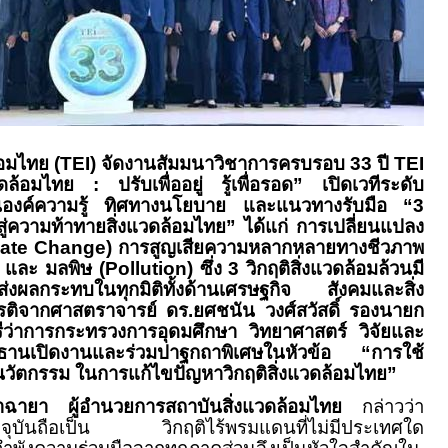
้อมไทย (
TEI)
จัดงานสัมมนาวิชาการครบรอบ 33 ปี
TEI
ดล้อมไทย : ปรับเพื่ออยู่ รู้เพื่อรอด” เปิดเวทีระดับ
่ยนองค์ความรู้ ทิศทางนโยบาย และแนวทางรับมือ “3
 สู่ความท้าทายสิ่งแวดล้อมไทย” ได้แก่ การเปลี่ยนแปลง
mate Change)
การสูญเสียความหลากหลายทางชีวภาพ
)
และ มลพิษ (
Pollution)
ซึ่ง
3
วิกฤติสิ่งแวดล้อมล้วนมี
ส่งผลกระทบในทุกมิติทั้งด้านเศรษฐกิจ สังคมและสิ่ง
ยรติจากศาสตราจารย์ ดร.ยศชนัน วงศ์สวัสดิ์ รองนายก
ีว่าการกระทรวงการอุดมศึกษา วิทยาศาสตร์ วิจัยและ
านเปิดงานและร่วมปาฐกถาพิเศษในหัวข้อ “การใช้
ะนวัตกรรม ในการแก้ไขปัญหาวิกฤติสิ่งแวดล้อมไทย”
มาฉายา ผู้อำนวยการสถาบันสิ่งแวดล้อมไทย
กล่าวว่า
ัจจุบันถือเป็น วิกฤติไร้พรมแดนที่ไม่มีประเทศใด