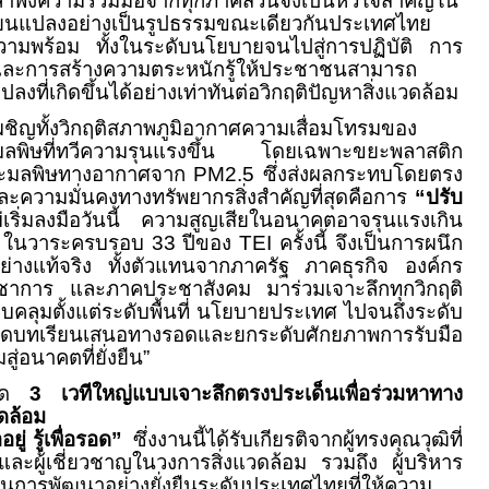
ลำพังความร่วมมือจากทุกภาคส่วนจึงเป็นหัวใจสำคัญใน
ี่ยนแปลงอย่างเป็นรูปธรรมขณะเดียวกันประเทศไทย
มความพร้อม ทั้งในระดับนโยบายจนไปสู่การปฏิบัติ การ
จและการสร้างความตระหนักรู้ให้ประชาชนสามารถ
ลงที่เกิดขึ้นได้อย่างเท่าทันต่อวิกฤติปัญหาสิ่งแวดล้อม
เผชิญทั้งวิกฤติสภาพภูมิอากาศความเสื่อมโทรมของ
มลพิษที่ทวีความรุนแรงขึ้น โดยเฉพาะขยะพลาสติก
และมลพิษทางอากาศจาก
PM
2.5 ซึ่งส่งผลกระทบโดยตรง
ละความมั่นคงทางทรัพยากรสิ่งสำคัญที่สุดคือการ
“ปรับ
เริ่มลงมือวันนี้ ความสูญเสียในอนาคตอาจรุนแรงเกิน
ั้น ในวาระครบรอบ 33 ปีของ
TEI
ครั้งนี้ จึงเป็นการผนึก
ย่างแท้จริง ทั้งตัวแทนจากภาครัฐ ภาคธุรกิจ องค์กร
ิชาการ และภาคประชาสังคม มาร่วมเจาะลึกทุกวิกฤติ
บคลุมตั้งแต่ระดับพื้นที่ นโยบายประเทศ ไปจนถึงระดับ
ดบทเรียนเสนอทางรอดและยกระดับศักยภาพการรับมือ
ู่อนาคตที่ยั่งยืน”
ปิด
3
เวทีใหญ่แบบเจาะลึกตรงประเด็นเพื่อร่วมหาทาง
วดล้อม
อยู่ รู้เพื่อรอด
”
ซึ่งงานนี้ได้รับเกียรติจากผู้ทรงคุณวุฒิที่
และผู้เชี่ยวชาญในวงการสิ่งแวดล้อม รวมถึง ผู้บริหาร
ด้านการพัฒนาอย่างยั่งยืนระดับประเทศไทยที่ให้ความ