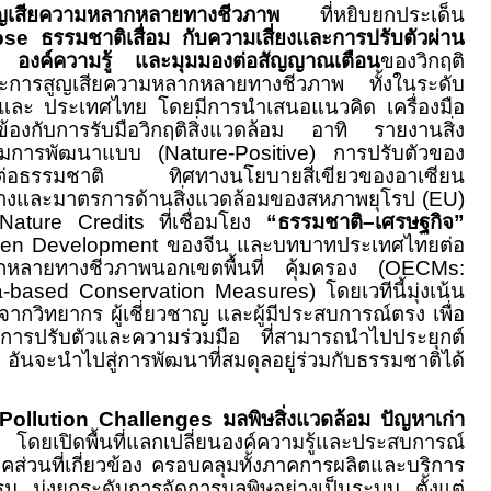
สียความหลากหลายทางชีวภาพ
ที่หยิบยกประเด็น
apse
ธรรมชาติเสื่อม กับความเสี่ยงและการปรับตัวผ่าน
อมูล องค์ความรู้ และมุมมองต่อสัญญาณเตือน
ของวิกฤติ
ละการสูญเสียความหลากหลายทางชีวภาพ ทั้งในระดับ
 และ ประเทศไทย โดยมีการนำเสนอแนวคิด เครื่องมือ
ยวข้องกับการรับมือวิกฤติสิ่งแวดล้อม อาทิ รายงานสิ่ง
้มการพัฒนาแบบ (
Nature-Positive)
การปรับตัวของ
ชอบต่อธรรมชาติ ทิศทางนโยบายสีเขียวของอาเซียน
ทางและมาตรการด้านสิ่งแวดล้อมของสหภาพยุโรป (
EU)
Nature Credits
ที่เชื่อมโยง
“ธรรมชาติ–เศรษฐกิจ”
en Development
ของจีน และบทบาทประเทศไทยต่อ
ลากหลายทางชีวภาพนอกเขตพื้นที่ คุ้มครอง (
OECMs:
ea-based Conservation Measures)
โดยเวทีนี้มุ่งเน้น
ากวิทยากร ผู้เชี่ยวชาญ และผู้มีประสบการณ์ตรง เพื่อ
การปรับตัวและความร่วมมือ ที่สามารถนำไปประยุกต์
จะนำไปสู่การพัฒนาที่สมดุลอยู่ร่วมกับธรรมชาติได้
Pollution Challenges
มลพิษสิ่งแวดล้อม ปัญหาเก่า
ไร
โดย
เปิดพื้นที่แลกเปลี่ยนองค์ความรู้และประสบการณ์
คส่วนที่เกี่ยวข้อง ครอบคลุมทั้งภาคการผลิตและบริการ
มุ่งยกระดับการจัดการมลพิษอย่างเป็นระบบ ตั้งแต่