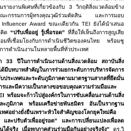
รายงานพิเศษที่เกี่ยวข้องกับ 3 วิกฤติสิ่งแวดล้อมข้าง
ีคณะกรรมการผู้ทรงคุณวุฒิร่วมตัดสิน และการมอบ
 Influencer Award
ขณะเดียวกัน
TEI
ยังได้นำเสนอ
วคิด
“ปรับเพื่ออยู่ รู้เพื่อรอด”
ที่สื่อให้เห็นถึงการสูญเสีย
้อมที่เชื่อมโยงกับการดำเนินชีวิตของคนไทย พร้อมชู
ารดำเนินงานในหลายพื้นที่ทั่วประเทศ
ลา
33
ปีในการดำเนินงานด้านสิ่งแวดล้อม สถาบันสิ่ง
ได้มีบทบาทสำคัญในการร่วมยกระดับการบริหารจัดการ
ะดับประเทศและระดับภูมิภาคตามมาตรฐานสากลที่ยึดมั่น
การและมีความเป็นกลางขอขอบคุณความร่วมมือและ
EI
พร้อมจะก้าวไปสู่องค์กรในการขับเคลื่อนงานด้านสิ่ง
ะภูมิภาค พร้อมเครือข่ายพันธมิตร อันเป็นรากฐาน
เทศอย่างยั่งยืนเพราะหัวใจสำคัญของโลกยุคใหม่คือ
 และปรับตัวเพื่ออยู่รอด
”
และการเปลี่ยนแปลงเพื่อลด
้นได้จริง เมื่อทุกภาคส่วนร่วมมือกันอย่างจริงจัง”
ดร.วิ