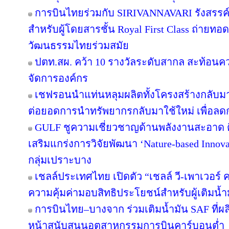
การบินไทยร่วมกับ SIRIVANNAVARI รังสรรค์
สำหรับผู้โดยสารชั้น Royal First Class ถ่า
วัฒนธรรมไทยร่วมสมัย
ปตท.สผ. คว้า 10 รางวัลระดับสากล สะท้อนค
จัดการองค์กร
เชฟรอนนำแท่นหลุมผลิตทั้งโครงสร้างกลับมาใ
ต่อยอดการนำทรัพยากรกลับมาใช้ใหม่ เพื่อลด
GULF ชูความเชี่ยวชาญด้านพลังงานสะอาด ติ
เสริมแกร่งการวิจัยพัฒนา ‘Nature-based Innov
กลุ่มเปราะบาง
เชลล์ประเทศไทย เปิดตัว “เชลล์ วี-เพาเวอร
ความคุ้มค่ามอบสิทธิประโยชน์สำหรับผู้เติมน้ำม
การบินไทย–บางจาก ร่วมเติมน้ำมัน SAF ที่ผ
หน้าสนับสนุนอุตสาหกรรมการบินคาร์บอนต่ำ