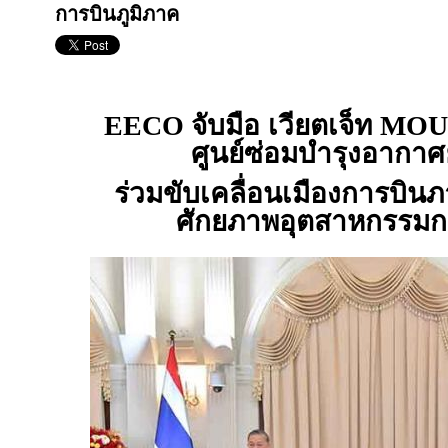
การบินภูมิภาค
EECO
จับมือ เวียตเจ็ท
MO
ศูนย์ซ่อมบำรุงอากาศ
ร่วมขับเคลื่อนเมืองการบิน
ศักยภาพอุตสาหกรรมกา