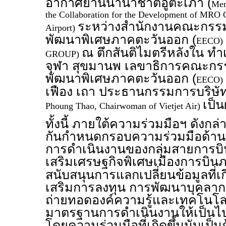
อากาศยานนานาชาติอู่ตะเภา (
Mem
the Collaboration for the Development of MRO C
ระหว่างสำนักงานคณะกร
Airport)
พัฒนาพิเศษภาคตะวันออก (
EECO)
ณ ตึกสันติไมตรีหลังใน ท
GROUP)
จุฬา สุขมานพ เลขาธิการคณะก
พัฒนาพิเศษภาคตะวันออก (
EECO)
เฟือง เถา ประธานกรรมการบริษัท 
เป็น
Phoung Thao, Chairwoman of Vietjet Air)
ทั้งนี้ ภายใต้ความร่วมมือฯ ดังกล่
กันกำหนดกรอบความร่วมมือด้าน
การดำเนินงานของกลุ่มสายการบิน
เสริมเศรษฐกิจพิเศษเมืองการบิน
สนับสนุนการแลกเปลี่ยนข้อมูลที่เ
เสริมการลงทุน การพัฒนาบุคลาก
ถ่ายทอดองค์ความรู้และเทคโนโล
มาตรฐานการดำเนินงานให้เป็น
โดยความร่วมมือที่เกิดขึ้นนับเป็