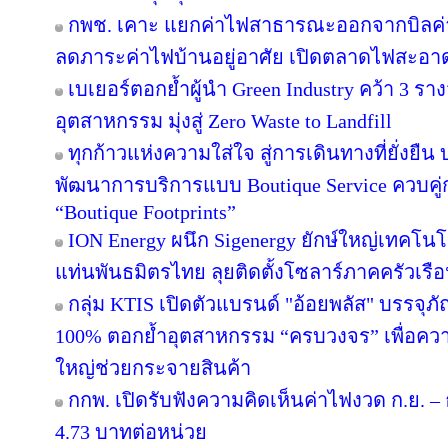
กพช. เคาะ แยกค่าไฟสาธารณะออกจากบิลค
ลดภาระค่าไฟบ้านอยู่อาศัย เปิดตลาดไฟสะอาด
เบเยอร์ตอกย้ำผู้นำ Green Industry คว้า 3 ร
อุตสาหกรรม มุ่งสู่ Zero Waste to Landfill
ทุกก้าวแห่งความใส่ใจ สู่การเดินทางที่ยั่งยื
พัฒนาการบริการแบบ Boutique Service ควบคู่
“Boutique Footprints”
ION Energy ผนึก Sigenergy ยักษ์ใหญ่เทคโน
แท่นพันธมิตรไทย ลุยติดตั้งโซลาร์ภาคครัวเรือนเ
กลุ่ม KTIS เปิดตัวแบรนด์ "อ้อยพลัส" บรรจุภ
100% ตอกย้ำอุตสาหกรรม “ครบวงจร” เพื่อความยั
ใหญ่ช่วยกระจายสินค้า
กกพ. เปิดรับฟังความคิดเห็นค่าไฟงวด ก.ย. – 
4.73 บาทต่อหน่วย