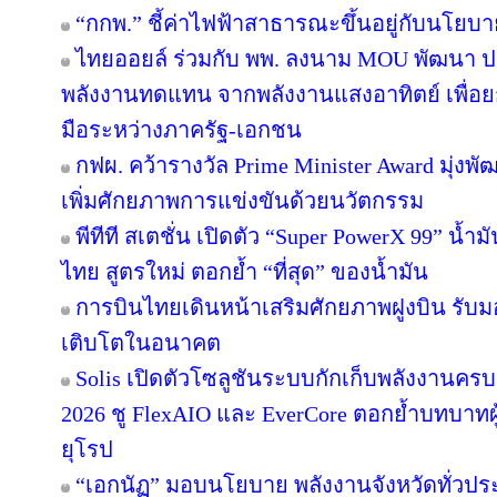
“กกพ.” ชี้ค่าไฟฟ้าสาธารณะขึ้นอยู่กับนโยบ
ไทยออยล์ ร่วมกับ พพ. ลงนาม MOU พัฒนา ปร
พลังงานทดแทน จากพลังงานแสงอาทิตย์ เพื่อ
มือระหว่างภาครัฐ-เอกชน
กฟผ. คว้ารางวัล Prime Minister Award มุ่งพ
เพิ่มศักยภาพการแข่งขันด้วยนวัตกรรม
พีทีที สเตชั่น เปิดตัว “Super PowerX 99” น้
ไทย สูตรใหม่ ตอกย้ำ “ที่สุด” ของน้ำมัน
การบินไทยเดินหน้าเสริมศักยภาพฝูงบิน รับม
เติบโตในอนาคต
Solis เปิดตัวโซลูชันระบบกักเก็บพลังงานครบ
2026 ชู FlexAIO และ EverCore ตอกย้ำบทบาทผู
ยุโรป
“เอกนัฏ” มอบนโยบาย พลังงานจังหวัดทั่วปร