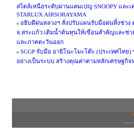
สไตล์เหนือระดับผ่านแคมเปญ SNOOPY และเค
STARLUX AIRSORAYAMA
อธิบดีฝนหลวงฯ สั่งปรับแผนรับมือฝนทิ้งช่วง 
จ.สระแก้ว เติมน้ำต้นทุนให้เขื่อนสำคัญและช่ว
และภาคตะวันออก
SCGP จับมือ อายิโนะโมะโต๊ะ (ประเทศไทย) 
อย่างเป็นระบบ สร้างคุณค่าตามหลักเศรษฐกิจห
Copyright © 2016 inTV co.,Ltd. All Right
V