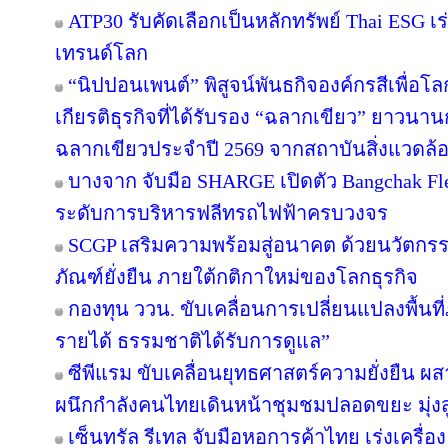
ATP30 รับคัดเลือกเป็นหลักทรัพย์ Thai ESG เร่
เทรนด์โลก
“นิปปอนเพนต์” พิสูจน์พันธกิจองค์กรสีเพื่อโลกยั
เกียรติธุรกิจที่ได้รับรอง “ฉลากเขียว” ยาวนานก
ฉลากเขียวประจำปี 2569 จากสถาบันสิ่งแวดล้
บางจาก จับมือ SHARGE เปิดตัว Bangchak F
ระดับการบริหารฟลีทรถไฟฟ้าครบวงจร
SCGP เสริมความพร้อมสู่อนาคต ด้วยนวัตกรร
ภัณฑ์ยั่งยืน ภายใต้กติกาใหม่ของโลกธุรกิจ
กองทุน ววน. ขับเคลื่อนการเปลี่ยนแปลงพื้นที่ภ
รายได้ ธรรมชาติได้รับการดูแล”
ซีพีแรม ขับเคลื่อนยุทธศาสตร์ความยั่งยืน ผ
ผนึกกำลังคนไทยเดินหน้าชุมชมปลอดขยะ มุ่งสู่
เซ็นทรัล รีเทล จับมือหอการค้าไทย เร่งเครื่อง 