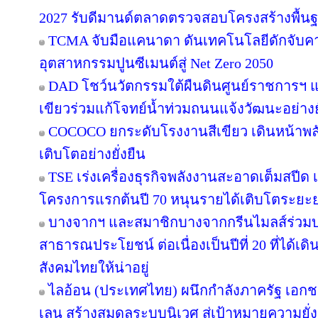
2027 รับดีมานด์ตลาดตรวจสอบโครงสร้างพื้น
TCMA จับมือแคนาดา ดันเทคโนโลยีดักจับคา
อุตสาหกรรมปูนซีเมนต์สู่ Net Zero 2050
DAD โชว์นวัตกรรมใต้ผืนดินศูนย์ราชการฯ แ
เขียวร่วมแก้โจทย์น้ำท่วมถนนแจ้งวัฒนะอย่างยั
COCOCO ยกระดับโรงงานสีเขียว เดินหน้าพ
เติบโตอย่างยั่งยืน
TSE เร่งเครื่องธุรกิจพลังงานสะอาดเต็มสปีด เ
โครงการแรกต้นปี 70 หนุนรายได้เติบโตระยะ
บางจากฯ และสมาชิกบางจากกรีนไมลส์ร่วมบ
สาธารณประโยชน์ ต่อเนื่องเป็นปีที่ 20 ที่ได้เด
สังคมไทยให้น่าอยู่
ไลอ้อน (ประเทศไทย) ผนึกกำลังภาครัฐ เอกช
เลน สร้างสมดุลระบบนิเวศ สู่เป้าหมายความยั่ง