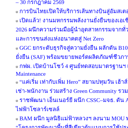
– 30 กรกฎาคม 2569
การบินไทยเปิดให้บริการเส้นทางบินสู่อัมสเตอ
เปิดแล้ว! งานมหกรรมพลังงานยั่งยืนของเอเชี
2026 ผนึกความร่วมมือผู้นำอุตสาหกรรมจากทั่
และการขนส่งแห่งอนาคตสู่ Net Zero
GGC ยกระดับธุรกิจสู่ความยั่งยืน ผลักดัน B1
ยั่งยืน (SAF) พร้อมขยายพอร์ตผลิตภัณฑ์ชีวภา
กฟผ. เปิดบ้านโชว์ 4 ศูนย์ทดสอบมาตรฐานฯ
Maintenance
“แค่เริ่ม เท่ากับเพิ่ม Hero” สยามปทุมวัน เฮ้า
เช่า-พนักงาน ร่วมสร้าง Green Community รว
ราชพัฒนา เอ็นเนอร์ยี ผนึก CSSC–มจธ. ดัน 
ไฟฟ้าโซลาร์เซลล์
BAM ผนึก มูลนิธิแม่ฟ้าหลวงฯ ลงนาม MOU พล
“โครงการพัฒนาพื้นที่สีเขียวต้นแบบการใช้ประโ