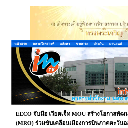
หน้าแรก
ตลาดวิเคราะห์
อสังหา
ขายตรง
ประกัน
ยานยนต์
EECO จับมือ เวียตเจ็ท MOU สร้างโอกาสพัฒ
(MRO) ร่วมขับเคลื่อนเมืองการบินภาคตะวัน