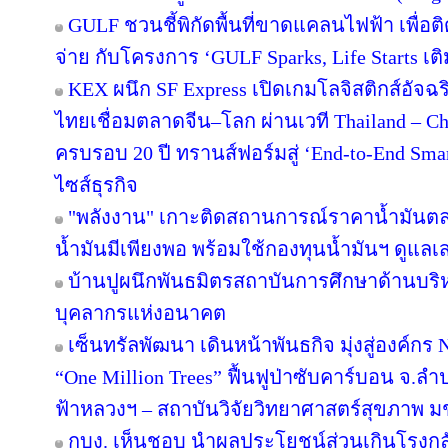
GULF ชวนชี้พิกัดพื้นที่ขาดแคลนไฟฟ้า เพื่อติ
จ่าย กับโครงการ ‘GULF Sparks, Life Starts เติ
KEX ผนึก SF Express เปิดเกมโลจิสติกส์อัจ
ไทยเชื่อมตลาดจีน–โลก ผ่านเวที Thailand – C
ครบรอบ 20 ปี ทรานส์ฟอร์มสู่ ‘End-to-End Smart
ไซส์ธุรกิจ
"พลังงาน" เกาะติดสถานการณ์ราคาน้ำมันตลา
น้ำมันมีเพียงพอ พร้อมใช้กองทุนน้ำมันฯ ดูแล
บ้านปูผนึกพันธมิตรสถาบันการศึกษาด้านบริ
บุคลากรแห่งอนาคต
เซ็นทรัลพัฒนา เดินหน้าพันธกิจ มุ่งสู่องค์ก
“One Million Trees” ฟื้นฟูป่าซับคาร์บอน จ.ลำปาง
ฟ้าหลวงฯ – สถาบันวิจัยวิทยาศาสตร์สุขภาพ ม
กบง. เห็นชอบ นำผลประโยชน์ส่วนเกินโรงกลั