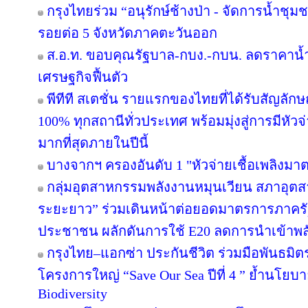
กรุงไทยร่วม “อนุรักษ์ช้างป่า - จัดการน้ำชุมชน
รอยต่อ 5 จังหวัดภาคตะวันออก
ส.อ.ท. ขอบคุณรัฐบาล-กบง.-กบน. ลดราคาน้ำ
เศรษฐกิจฟื้นตัว
พีทีที สเตชั่น รายแรกของไทยที่ได้รับสัญลัก
100% ทุกสถานีทั่วประเทศ พร้อมมุ่งสู่การมีหัว
มากที่สุดภายในปีนี้
บางจากฯ ครองอันดับ 1 "หัวจ่ายเชื้อเพลิงมา
กลุ่มอุตสาหกรรมพลังงานหมุนเวียน สภาอุตส
ระยะยาว” ร่วมเดินหน้าต่อยอดมาตรการภาครัฐ
ประชาชน ผลักดันการใช้ E20 ลดการนำเข้าพ
กรุงไทย–แอกซ่า ประกันชีวิต ร่วมมือพันธม
โครงการใหญ่ “Save Our Sea ปีที่ 4 ” ย้ำนโยบ
Biodiversity