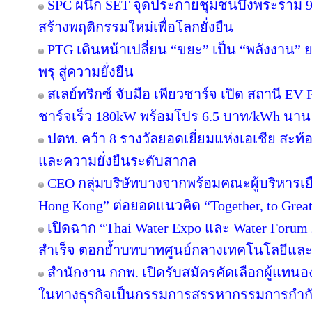
SPC ผนึก SET จุดประกายชุมชนบึงพระราม 
สร้างพฤติกรรมใหม่เพื่อโลกยั่งยืน
PTG เดินหน้าเปลี่ยน “ขยะ” เป็น “พลังงาน”
พรุ สู่ความยั่งยืน
สเลย์ทริกซ์ จับมือ เพียวชาร์จ เปิด สถานี 
ชาร์จเร็ว 180kW พร้อมโปร 6.5 บาท/kWh นาน 
ปตท. คว้า 8 รางวัลยอดเยี่ยมแห่งเอเชีย สะ
และความยั่งยืนระดับสากล
CEO กลุ่มบริษัทบางจากพร้อมคณะผู้บริหารเย
Hong Kong” ต่อยอดแนวคิด “Together, to Great
เปิดฉาก “Thai Water Expo และ Water Forum
สำเร็จ ตอกย้ำบทบาทศูนย์กลางเทคโนโลยีและ
สำนักงาน กกพ. เปิดรับสมัครคัดเลือกผู้แทน
ในทางธุรกิจเป็นกรรมการสรรหากรรมการกำกับก