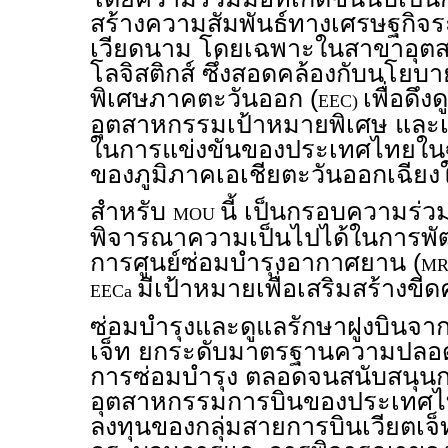
สร้างความสัมพันธ์ทางเศรษฐกิจ
เวียดนาม โดยเฉพาะในสาขาอุต
โลจิสติกส์ ซึ่งสอดคล้องกับนโ
พิเศษภาคตะวันออก (
เพื่อดึ
EEC)
อุตสาหกรรมเป้าหมายพิเศษ และ
ในการแข่งขันของประเทศไทยในฐ
ของภูมิภาคเอเชียตะวันออกเฉียงใ
สำหรับ
นี้ เป็นกรอบความร่วมม
MOU
พิจารณาความเป็นไปได้ในการพัฒ
การศูนย์ซ่อมบำรุงอากาศยาน (
MR
มีเป้าหมายเพื่อเสริมสร้าง
EECa
ซ่อมบำรุงและดูแลรักษาฝูงบินจาก
เจ็ท ยกระดับมาตรฐานความปลอ
การซ่อมบำรุง ตลอดจนสนับสนุน
อุตสาหกรรมการบินของประเทศไ
ลงทุนของกลุ่มสายการบินเวียตเจ็ท