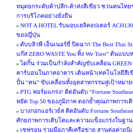
หมุดยกระดับค้าปลีก-ค้าส่งสีเขียว ชวนคนไทยช้
การบริโภคอย่างยั่งยืน
NOT A HOTEL รับมอบเฮลิคอปเตอร์ ACH130 A
ของญี่ปุ่น
ดับบลิวพี เอ็นเนอร์ยี่ ปิดฉาก The Best Thai S
แก๊ส ZERO WASTE You ทิ้ง We Turn” ต้นแบบหม
ไดกิ้น ร่วมเป็นกำลังสำคัญขับเคลื่อน GREEN
คาร์บอนในภาคอาคาร เดินหน้าเทคโนโลยีสีเขี
ปั้น “คน” ขับเคลื่อนทั้งอุตสาหกรรมสู่เป้าหมา
PTG ฟอร์มแกร่ง! ติดอันดับ “Fortune Southeast
หยัด Top 50 ของภูมิภาค ตอกย้ำคุณภาพการเติ
บางกอกแอร์เวย์ส ติดอันดับ Fortune Southeas
ศักยภาพการเติบโตและความแข็งแกร่งในฐานะผ
เชฟรอน ร่วมมือภาคีเครือข่าย สานต่อค่ายนิเว