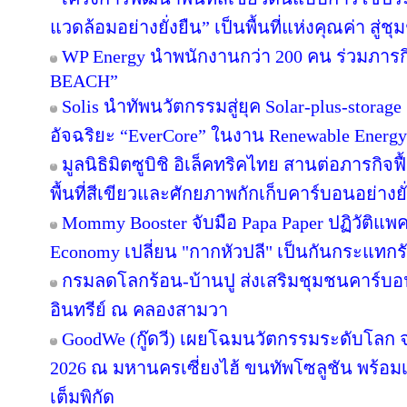
แวดล้อมอย่างยั่งยืน” เป็นพื้นที่แห่งคุณค่า สู่
WP Energy นำพนักงานกว่า 200 คน ร่วมภา
BEACH”
Solis นำทัพนวัตกรรมสู่ยุค Solar-plus-storag
อัจฉริยะ “EverCore” ในงาน Renewable Energy
มูลนิธิมิตซูบิชิ อิเล็คทริคไทย สานต่อภารกิจฟ
พื้นที่สีเขียวและศักยภาพกักเก็บคาร์บอนอย่างยั
Mommy Booster จับมือ Papa Paper ปฏิวัติแพคเ
Economy เปลี่ยน "กากหัวปลี" เป็นกันกระแทกร
กรมลดโลกร้อน-บ้านปู ส่งเสริมชุมชนคาร์บอน
อินทรีย์ ณ คลองสามวา
GoodWe (กู๊ดวี) เผยโฉมนวัตกรรมระดับโลก
2026 ณ มหานครเซี่ยงไฮ้ ขนทัพโซลูชัน พร้อ
เต็มพิกัด