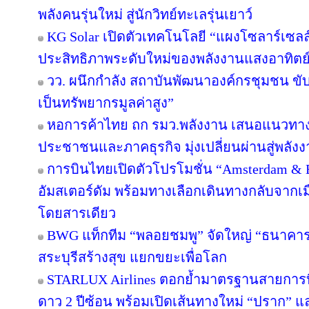
พลังคนรุ่นใหม่ สู่นักวิทย์ทะเลรุ่นเยาว์
KG Solar เปิดตัวเทคโนโลยี “แผงโซลาร์เซลล
ประสิทธิภาพระดับใหม่ของพลังงานแสงอาทิตย
วว. ผนึกกำลัง สถาบันพัฒนาองค์กรชุมชน ขับ
เป็นทรัพยากรมูลค่าสูง”
หอการค้าไทย ถก รมว.พลังงาน เสนอแนวทางป
ประชาชนและภาคธุรกิจ มุ่งเปลี่ยนผ่านสู่พลั
การบินไทยเปิดตัวโปรโมชั่น “Amsterdam & 
อัมสเตอร์ดัม พร้อมทางเลือกเดินทางกลับจากเม
โดยสารเดียว
BWG แท็กทีม “พลอยชมพู” จัดใหญ่ “ธนาคารอิ่ม
สระบุรีสร้างสุข แยกขยะเพื่อโลก
STARLUX Airlines ตอกย้ำมาตรฐานสายการ
ดาว 2 ปีซ้อน พร้อมเปิดเส้นทางใหม่ “ปราก”