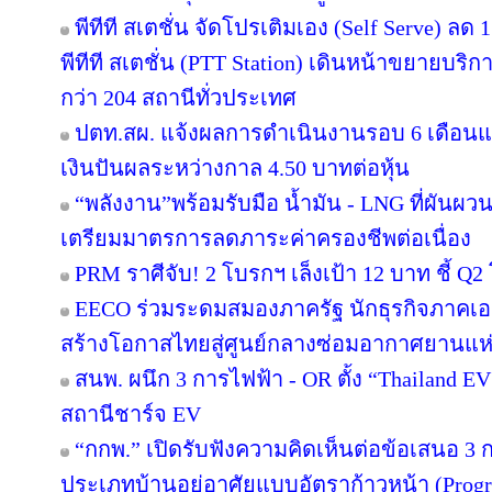
พีทีที สเตชั่น จัดโปรเติมเอง (Self Serve) ลด 
พีทีที สเตชั่น (PTT Station) เดินหน้าขยายบริก
กว่า 204 สถานีทั่วประเทศ
ปตท.สผ. แจ้งผลการดำเนินงานรอบ 6 เดือนแ
เงินปันผลระหว่างกาล 4.50 บาทต่อหุ้น
“พลังงาน”พร้อมรับมือ น้ำมัน - LNG ที่ผันผว
เตรียมมาตรการลดภาระค่าครองชีพต่อเนื่อง
PRM ราศีจับ! 2 โบรกฯ เล็งเป้า 12 บาท ชี้ Q2 
EECO ร่วมระดมสมองภาครัฐ นักธุรกิจภาคเ
สร้างโอกาสไทยสู่ศูนย์กลางซ่อมอากาศยานแห่
สนพ. ผนึก 3 การไฟฟ้า - OR ตั้ง “Thailand E
สถานีชาร์จ EV
“กกพ.” เปิดรับฟังความคิดเห็นต่อข้อเสนอ 3 
ประเภทบ้านอยู่อาศัยแบบอัตราก้าวหน้า (Progr